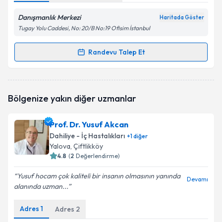
Danışmanlık Merkezi
Haritada Göster
Tugay Yolu Caddesi, No: 20/B No:19 Ofisim İstanbul
Randevu Talep Et
Randevu Takvimi Talebi
Doç. Dr. Kıvanç Derya Peker
için randevu takvimi
Bölgenize yakın diğer uzmanlar
talebi oluşturun. Size bu uzmandan randevu almanız
için bir takvim hazırlandığında e-posta ile
bilgilendireceğiz.
Prof. Dr. Yusuf Akcan
Dahiliye - İç Hastalıkları
+
1
diğer
E-posta Adresiniz
Yalova
, Çiftlikköy
4.8
(
2
Değerlendirme)
Yusuf hocam çok kaliteli bir insanın olmasının yanında
Devamı
alanında uzman...
Kişisel verilerimin işlenmesine ilişkin
Aydınlatma
Metni
'ni okudum ve kişisel verilerimin belirtilen
kapsamda işlenmesini kabul ediyorum.
Adres
1
Adres
2