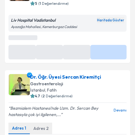
5
(
1
Değerlendirme)
Liv Hospital Vadistanbul
Haritada Göster
Ayazağa Mahallesi, Kemerburgaz Caddesi
Dr. Öğr. Üyesi Sercan Kiremitçi
Gastroenteroloji
İstanbul
, Fatih
4.7
(
2
Değerlendirme)
Bezmialem Hastanesi’nde Uzm. Dr. Sercan Bey
Devamı
hastasıyla çok iyi ilgilenen,...
Adres
1
Adres
2