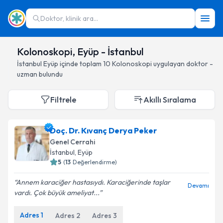
Doktor, klinik ara...
Kolonoskopi, Eyüp - İstanbul
İstanbul
Eyüp
içinde toplam
10
Kolonoskopi
uygulayan doktor -
uzman bulundu
Filtrele
Akıllı Sıralama
Doç. Dr. Kıvanç Derya Peker
Genel Cerrahi
İstanbul
, Eyüp
5
(
13
Değerlendirme)
Annem karaciğer hastasıydı. Karaciğerinde taşlar
Devamı
vardı. Çok büyük ameliyat...
Adres
1
Adres
2
Adres
3