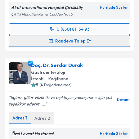
Aktif International Hospital Çiftlikköy
Haritada Göster
Takvim Talebini Gönder
Çiftlik Mahallesi Kemer Caddesi No : 5
0 (850) 811 34 93
Randevu Takvimi Talebi
Randevu Talep Et
Prof. Dr. Yusuf Akcan
için randevu takvimi talebi
oluşturun. Size bu uzmandan randevu almanız için bir
Doç. Dr. Serdar Durak
takvim hazırlandığında e-posta ile bilgilendireceğiz.
Gastroenteroloji
E-posta Adresiniz
İstanbul
, Kağıthane
5
(
4
Değerlendirme)
İlginiz, güler yüzünüz ve açıklayıcı yaklaşımınız için çok
Devamı
teşekkür ederim....
Kişisel verilerimin işlenmesine ilişkin
Aydınlatma
Metni
'ni okudum ve kişisel verilerimin belirtilen
Adres
1
Adres
2
kapsamda işlenmesini kabul ediyorum.
Özel Levent Hastanesi
Haritada Göster