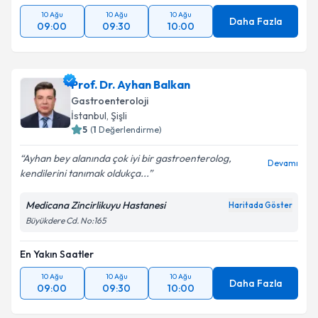
10 Ağu
10 Ağu
10 Ağu
Daha Fazla
09:00
09:30
10:00
Prof. Dr. Ayhan Balkan
Gastroenteroloji
İstanbul
, Şişli
5
(
1
Değerlendirme)
Ayhan bey alanında çok iyi bir gastroenterolog,
Devamı
kendilerini tanımak oldukça...
Medicana Zincirlikuyu Hastanesi
Haritada Göster
Büyükdere Cd. No:165
En Yakın Saatler
10 Ağu
10 Ağu
10 Ağu
Daha Fazla
09:00
09:30
10:00