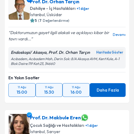
Prof. Dr. Orhan Tarçın
almanız için bir takvim hazırlandığında e-posta ile
bilgilendireceğiz.
Dahiliye - İç Hastalıkları
+
1
diğer
İstanbul
, Üsküdar
E-posta Adresiniz
5
(
7
Değerlendirme)
Doktorumuzun gayet ilgili alakalı ve açıklayıcı kibar bir
Devamı
tavrı vardı...
Kişisel verilerimin işlenmesine ilişkin
Aydınlatma
Endoskopi/ Akasya, Prof. Dr. Orhan Tarçın
Haritada Göster
Metni
'ni okudum ve kişisel verilerimin belirtilen
Acıbadem, Acıbadem Mah, Derin Sok: 8/A Akasya AVM, Kent Kule, A-1
kapsamda işlenmesini kabul ediyorum.
Blok Daire:119 Kat:23, 34660
En Yakın Saatler
Takvim Talebini Gönder
11 Ağu
11 Ağu
11 Ağu
Daha Fazla
15:00
15:30
16:00
Prof. Dr. Makbule Eren
Çocuk Sağlığı ve Hastalıkları
+
1
diğer
İstanbul
, Sarıyer