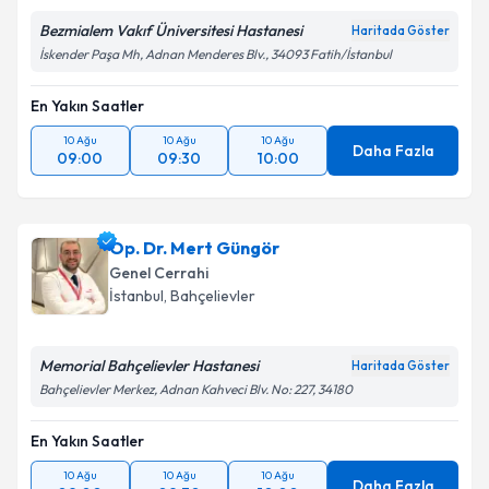
Bezmialem Vakıf Üniversitesi Hastanesi
Haritada Göster
İskender Paşa Mh, Adnan Menderes Blv., 34093 Fatih/İstanbul
En Yakın Saatler
10 Ağu
10 Ağu
10 Ağu
Daha Fazla
09:00
09:30
10:00
Op. Dr. Mert Güngör
Genel Cerrahi
İstanbul
, Bahçelievler
Memorial Bahçelievler Hastanesi
Haritada Göster
Bahçelievler Merkez, Adnan Kahveci Blv. No: 227, 34180
En Yakın Saatler
10 Ağu
10 Ağu
10 Ağu
Daha Fazla