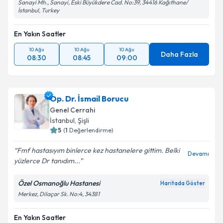
Takvim Talebini Gönder
Sanayi Mh., Sanayi, Eski Büyükdere Cad. No:39, 34416 Kağıthane/
İstanbul, Turkey
En Yakın Saatler
10 Ağu
10 Ağu
10 Ağu
Daha Fazla
08:30
08:45
09:00
Op. Dr. İsmail Borucu
Genel Cerrahi
İstanbul
, Şişli
5
(
1
Değerlendirme)
Fmf hastasıyım binlerce kez hastanelere gittim. Belki
Devamı
yüzlerce Dr tanıdım...
Özel Osmanoğlu Hastanesi
Haritada Göster
Merkez, Dilaçar Sk. No:4, 34381
En Yakın Saatler