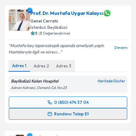
Prof. Dr. Mustafa Uygar Kalaycı
Genel Cerrahi
İstanbul
, Beylikdüzü
5
(
3
Değerlendirme)
Mustafa bey laparoskopik apandis ameliyatı yaptı.
Devamı
Hastalarıyla ilgili ve süreci...
Adres
1
Adres
2
Adres
3
Beylikdüzü Kolan Hospital
Haritada Göster
Adnan Kahveci, Osmanlı Cd. No:23
0 (850) 474 37 04
Randevu Takvimi Talebi
Randevu Talep Et
Prof. Dr. Mustafa Uygar Kalaycı
için randevu
takvimi talebi oluşturun. Size bu uzmandan randevu