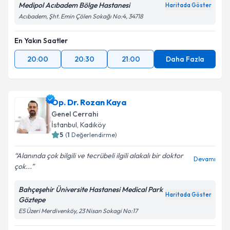
Medipol Acıbadem Bölge Hastanesi
Haritada Göster
Acıbadem, Şht. Emin Çölen Sokağı No:4, 34718
Kişisel verilerimin işlenmesine ilişkin
Aydınlatma
Metni
'ni okudum ve kişisel verilerimin belirtilen
En Yakın Saatler
kapsamda işlenmesini kabul ediyorum.
20:00
20:30
21:00
Daha Fazla
Takvim Talebini Gönder
Op. Dr. Rozan Kaya
Genel Cerrahi
İstanbul
, Kadıköy
5
(
1
Değerlendirme)
Alanında çok bilgili ve tecrübeli ilgili alakalı bir doktor
Devamı
çok...
Bahçeşehir Üniversite Hastanesi Medical Park
Haritada Göster
Göztepe
E5 Üzeri Merdivenköy, 23 Nisan Sokagi No:17