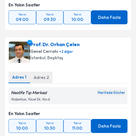
En Yakın Saatler
Yarın
Yarın
Yarın
Daha Fazla
09:00
09:30
10:00
Prof. Dr. Orhan Çelen
Genel Cerrahi
+
2
diğer
İstanbul
, Beşiktaş
Adres
1
Adres
2
Neolife Tıp Merkezi
Haritada Göster
Nisbetiye, Yücel Sk. No:6
En Yakın Saatler
Yarın
Yarın
Yarın
Daha Fazla
10:00
10:30
11:00