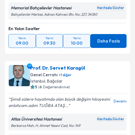
Memorial Bahçelievler Hastanesi
Haritada Göster
Bahçelievler Merkez, Adnan Kahveci Blv. No: 227, 34180
En Yakın Saatler
Yarın
Yarın
Yarın
Daha Fazla
09:00
09:30
10:00
Prof. Dr. Servet Karagül
Genel Cerrahi
+
1
diğer
İstanbul
, Bağcılar
5
(
6
Değerlendirme)
Şimdi sizlere hayatımda olan büyük değişim hikayesini
Devamı
anlatıcam.adım TUĞBA ATAŞ...
Atlas Üniversitesi Hastanesi
Haritada Göster
Barbaros Mah, H. Ahmet Yesevi Cad, No: 149