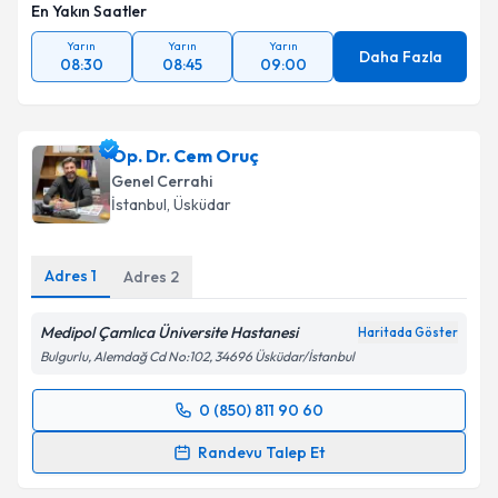
En Yakın Saatler
Yarın
Yarın
Yarın
Daha Fazla
08:30
08:45
09:00
Op. Dr. Cem Oruç
Genel Cerrahi
İstanbul
, Üsküdar
Adres
1
Adres
2
Medipol Çamlıca Üniversite Hastanesi
Haritada Göster
Bulgurlu, Alemdağ Cd No:102, 34696 Üsküdar/İstanbul
0 (850) 811 90 60
Randevu Takvimi Talebi
Randevu Talep Et
Op. Dr. Cem Oruç
için randevu takvimi talebi