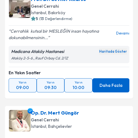
Genel Cerrahi
İstanbul
, Bakırköy
5
(
13
Değerlendirme)
Cerrahlık ️ kutsal bir MESLEĞİN insan hayatına
Devamı
dokunabilmensinin...
Medicana Ataköy Hastanesi
Haritada Göster
Ataköy 2-5-6., Rauf Orbay Cd. 2/1Z
En Yakın Saatler
Yarın
Yarın
Yarın
Daha Fazla
09:00
09:30
10:00
Op. Dr. Mert Güngör
Genel Cerrahi
İstanbul
, Bahçelievler