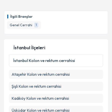
oluşturun. Size bu uzmandan randevu almanız için bir
takvim hazırlandığında e-posta ile bilgilendireceğiz.
İlgili Branşlar
E-posta Adresiniz
Genel Cerrahi
1
Kişisel verilerimin işlenmesine ilişkin
Aydınlatma
İstanbul İlçeleri
Metni
'ni okudum ve kişisel verilerimin belirtilen
kapsamda işlenmesini kabul ediyorum.
İstanbul
Kolon ve rektum cerrahisi
Takvim Talebini Gönder
Ataşehir
Kolon ve rektum cerrahisi
Şişli
Kolon ve rektum cerrahisi
Kadıköy
Kolon ve rektum cerrahisi
Üsküdar
Kolon ve rektum cerrahisi