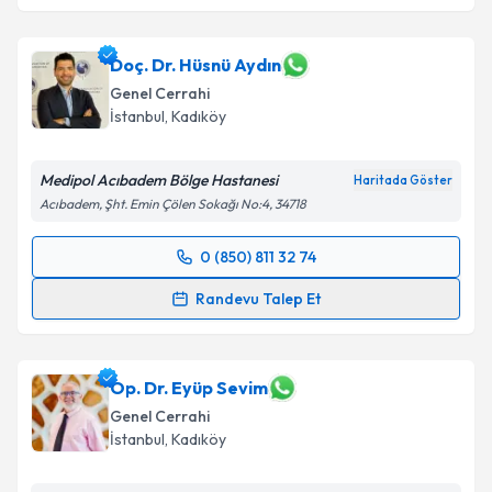
Doç. Dr. Hüsnü Aydın
Genel Cerrahi
İstanbul
, Kadıköy
Medipol Acıbadem Bölge Hastanesi
Haritada Göster
Acıbadem, Şht. Emin Çölen Sokağı No:4, 34718
0 (850) 811 32 74
Randevu Takvimi Talebi
Randevu Talep Et
Doç. Dr. Hüsnü Aydın
için randevu takvimi talebi
oluşturun. Size bu uzmandan randevu almanız için bir
takvim hazırlandığında e-posta ile bilgilendireceğiz.
Op. Dr. Eyüp Sevim
Genel Cerrahi
E-posta Adresiniz
İstanbul
, Kadıköy