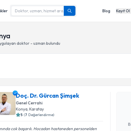
ikler
Blog
Kayıt Ol
onya
ygulayan doktor - uzman bulundu
Randevu T
Doç. Dr. 
Doç. Dr. Gürcan Şimşek
Size bu uzm
Genel Cerrahi
hazırlandığ
Konya
, Karatay
5
(
7
Değerlendirme)
E-posta Ad
B
nında cok başarılı. Hocadan hastaneden personelden