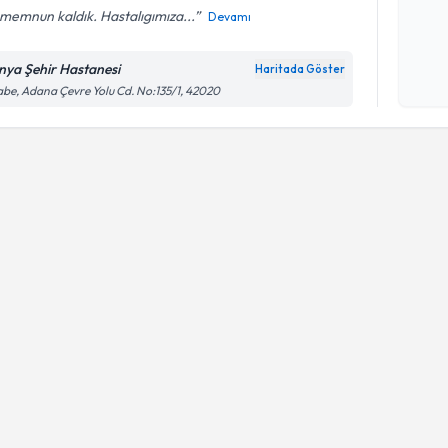
memnun kaldık. Hastalıgımıza...
Devamı
Kişisel
okudum
nya Şehir Hastanesi
Haritada Göster
işlenm
be, Adana Çevre Yolu Cd. No:135/1, 42020