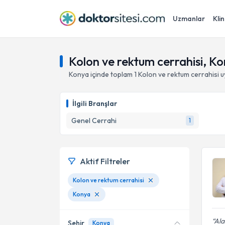
Uzmanlar
Klin
Kolon ve rektum cerrahisi, K
Konya
içinde toplam
1
Kolon ve rektum cerrahisi
u
İlgili Branşlar
Genel Cerrahi
1
Aktif Filtreler
Kolon ve rektum cerrahisi
Konya
Ala
Şehir
Konya