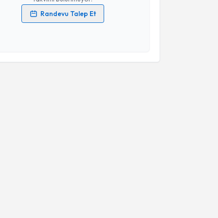
Randevu Talep Et
 verilerimin işlenmesine ilişkin
Aydınlatma Metni
'ni
 ve kişisel verilerimin belirtilen kapsamda
esini kabul ediyorum.
Takvim Talebini Gönder