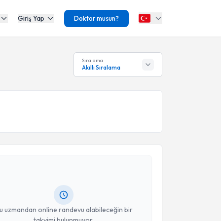
Giriş Yap
Doktor musun?
Sıralama
Akıllı Sıralama
akvimi Talebi
Gürcan Şimşek
için randevu takvimi talebi oluşturun.
andan randevu almanız için bir takvim
ında e-posta ile bilgilendireceğiz.
resiniz
u uzmandan online randevu alabileceğin bir
takvimi bulunmuyor.