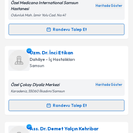
Özel Medicana International Samsun
Haritada Göster
Hastanesi
Odunluk Mah. İzmir Yolu Cad. No:41
Randevu Talep Et
Randevu Takvimi Talebi
Prof. Dr. İdris Yücel
için randevu takvimi talebi
Uzm. Dr. İnci Etikan
oluşturun. Size bu uzmandan randevu almanız için bir
Dahiliye - İç Hastalıkları
takvim hazırlandığında e-posta ile bilgilendireceğiz.
Samsun
E-posta Adresiniz
Özel Çokay Diyaliz Merkezi
Haritada Göster
Karadeniz, 55060 İlkadım/Samsun
Kişisel verilerimin işlenmesine ilişkin
Aydınlatma
Randevu Talep Et
Randevu Takvimi Talebi
Metni
'ni okudum ve kişisel verilerimin belirtilen
kapsamda işlenmesini kabul ediyorum.
Uzm. Dr. İnci Etikan
için randevu takvimi talebi
Ass. Dr. Demet Yalçın Kehribar