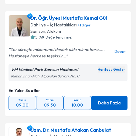
Dr. Öğr. Üyesi Mustafa Kemal Gül
Dahiliye - İç Hastalıkları
+
1
diğer
Samsun
, Atakum
5
(
49
Değerlendirme)
Zor süreçte mükemmel destek oldu minnettarız…. .
Devamı
Hastaneye herkese teşekkür...
VM Medical Park Samsun Hastanesi
Haritada Göster
Mimar Sinan Mah. Alparslan Bulvarı, No: 17
En Yakın Saatler
Yarın
Yarın
Yarın
Daha Fazla
09:00
09:30
10:00
Uzm. Dr. Mustafa Atakan Canbulat