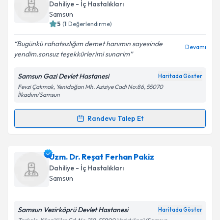
oluşturun. Size bu uzmandan randevu almanız için bir
Takvim Talebini Gönder
Dahiliye - İç Hastalıkları
takvim hazırlandığında e-posta ile bilgilendireceğiz.
Samsun
5
(
1
Değerlendirme)
E-posta Adresiniz
Bugünkü rahatsızlığım demet hanımın sayesinde
Devamı
yendim.sonsuz teşekkürlerimi sunarim
Samsun Gazi Devlet Hastanesi
Haritada Göster
Kişisel verilerimin işlenmesine ilişkin
Aydınlatma
Fevzi Çakmak, Yenidoğan Mh. Aziziye Cadi No:86, 55070
Metni
'ni okudum ve kişisel verilerimin belirtilen
İlkadım/Samsun
kapsamda işlenmesini kabul ediyorum.
Randevu Talep Et
Randevu Takvimi Talebi
Takvim Talebini Gönder
Ass. Dr. Demet Yalçın Kehribar
için randevu takvimi
Uzm. Dr. Reşat Ferhan Pakiz
talebi oluşturun. Size bu uzmandan randevu almanız
Dahiliye - İç Hastalıkları
için bir takvim hazırlandığında e-posta ile
Samsun
bilgilendireceğiz.
E-posta Adresiniz
Samsun Vezirköprü Devlet Hastanesi
Haritada Göster