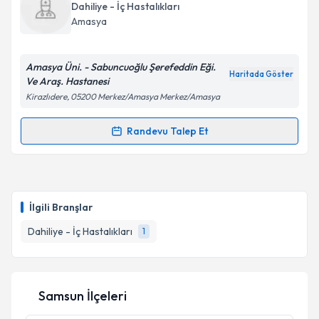
oluşturun. Size bu uzmandan randevu almanız için bir
Dahiliye - İç Hastalıkları
takvim hazırlandığında e-posta ile bilgilendireceğiz.
Amasya
E-posta Adresiniz
Amasya Üni. - Sabuncuoğlu Şerefeddin Eği.
Haritada Göster
Ve Araş. Hastanesi
Kirazlıdere, 05200 Merkez/Amasya Merkez/Amasya
Kişisel verilerimin işlenmesine ilişkin
Aydınlatma
Metni
'ni okudum ve kişisel verilerimin belirtilen
Randevu Talep Et
Randevu Takvimi Talebi
kapsamda işlenmesini kabul ediyorum.
Uzm. Dr. Mustafa Çapraz
için randevu takvimi talebi
Takvim Talebini Gönder
oluşturun. Size bu uzmandan randevu almanız için bir
İlgili Branşlar
takvim hazırlandığında e-posta ile bilgilendireceğiz.
Dahiliye - İç Hastalıkları
1
E-posta Adresiniz
Samsun İlçeleri
Kişisel verilerimin işlenmesine ilişkin
Aydınlatma