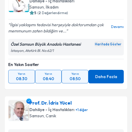
Dahiliye - İç Hastalıkları
Samsun
, İlkadım
5
(
2
Değerlendirme)
İlgisi yaklaşımı tedavisi herşeyiyle doktorumdan çok
Devamı
memmunum zaten bildiğim ve...
Özel Samsun Büyük Anadolu Hastanesi
Haritada Göster
İstasyon, Atatürk Bl. No:62/1
En Yakın Saatler
Yarın
Yarın
Yarın
Daha Fazla
08:30
08:40
08:50
Prof. Dr. İdris Yücel
Dahiliye - İç Hastalıkları
+
1
diğer
Samsun
, Canik