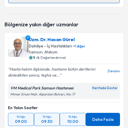
Randevu Takvimi Talebi
Uzm. Dr. Hasan Şekercioğlu
için randevu takvimi
Bölgenize yakın diğer uzmanlar
talebi oluşturun. Size bu uzmandan randevu almanız
için bir takvim hazırlandığında e-posta ile
bilgilendireceğiz.
Uzm. Dr. Hasan Gürel
Dahiliye - İç Hastalıkları
+
1
diğer
E-posta Adresiniz
Samsun
, Atakum
5
(
4
Değerlendirme)
Hasta hekim ilişkisinde, hastanın bütün dertlerini
Devamı
dinledikten sonra, teşhis ve...
Kişisel verilerimin işlenmesine ilişkin
Aydınlatma
Metni
'ni okudum ve kişisel verilerimin belirtilen
kapsamda işlenmesini kabul ediyorum.
VM Medical Park Samsun Hastanesi
Haritada Göster
Mimar Sinan Mah. Alparslan Bulvarı, No: 17
Takvim Talebini Gönder
En Yakın Saatler
10 Ağu
10 Ağu
10 Ağu
Daha Fazla
09:00
09:30
10:00