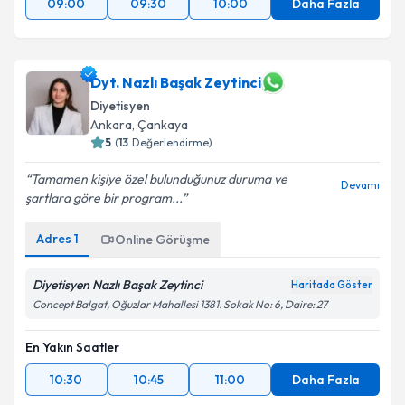
09:00
09:30
10:00
Daha Fazla
Dyt. Nazlı Başak Zeytinci
Diyetisyen
Ankara
, Çankaya
5
(
13
Değerlendirme)
Tamamen kişiye özel bulunduğunuz duruma ve
Devamı
şartlara göre bir program...
Adres
1
Online Görüşme
Diyetisyen Nazlı Başak Zeytinci
Haritada Göster
Concept Balgat, Oğuzlar Mahallesi 1381. Sokak No: 6, Daire: 27
En Yakın Saatler
10:30
10:45
11:00
Daha Fazla