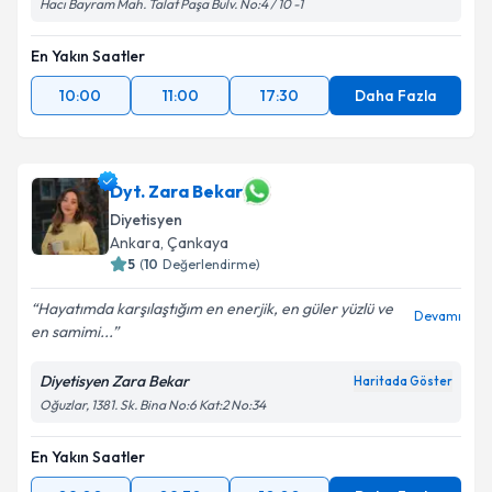
Hacı Bayram Mah. Talat Paşa Bulv. No:4 / 10 -1
En Yakın Saatler
10:00
11:00
17:30
Daha Fazla
Dyt. Zara Bekar
Diyetisyen
Ankara
, Çankaya
5
(
10
Değerlendirme)
Hayatımda karşılaştığım en enerjik, en güler yüzlü ve
Devamı
en samimi...
Diyetisyen Zara Bekar
Haritada Göster
Oğuzlar, 1381. Sk. Bina No:6 Kat:2 No:34
En Yakın Saatler