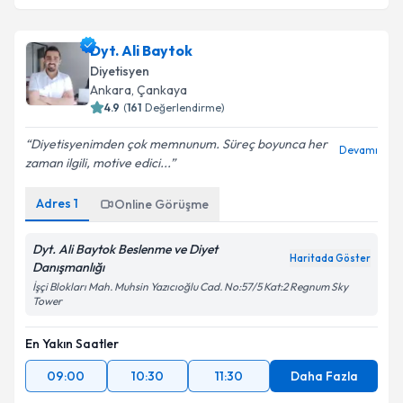
Dyt. Ali Baytok
Diyetisyen
Ankara
, Çankaya
4.9
(
161
Değerlendirme)
Diyetisyenimden çok memnunum. Süreç boyunca her
Devamı
zaman ilgili, motive edici...
Adres
1
Online Görüşme
Dyt. Ali Baytok Beslenme ve Diyet
Haritada Göster
Danışmanlığı
İşçi Blokları Mah. Muhsin Yazıcıoğlu Cad. No:57/5 Kat:2 Regnum Sky
Tower
En Yakın Saatler
09:00
10:30
11:30
Daha Fazla