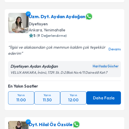
Uzm. Dyt. Aydan Aydoğan
Diyetisyen
Ankara
, Yenimahalle
5
(
9
Değerlendirme)
İlgisi ve alakasından çok memnun kaldım çok teşekkür
Devamı
ederim
Diyetisyen Aydan Aydoğan
Haritada Göster
VELUX ANKARA, İnönü, 1729. Sk. D:2 Blok No:4/11 Daire:68 Kat:7
En Yakın Saatler
Yarın
Yarın
Yarın
Daha Fazla
11:00
11:30
12:00
Dyt. Hilal Öz Özsüle