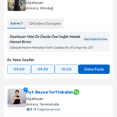
Diyetisyen
Ankara
, Altındağ
Adres
1
Online Görüşme
Diyetisyen Hilal Öz Özsüle Özel Sağlık Meslek
Haritada Göster
Hizmet Birimi
Zübeyde Hanım Mahallesi Fatih Caddesi No:31 İç Kapı No: 201
En Yakın Saatler
09:00
09:30
10:00
Daha Fazla
Dyt. Beyza Yurttakalan
Diyetisyen
Ankara
, Yenimahalle
5
(
5
Değerlendirme)