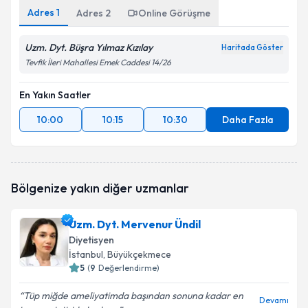
Adres
1
Adres
2
Online Görüşme
Uzm. Dyt. Büşra Yılmaz Kızılay
Haritada Göster
Tevfik İleri Mahallesi Emek Caddesi 14/26
En Yakın Saatler
10:00
10:15
10:30
Daha Fazla
Bölgenize yakın diğer uzmanlar
Uzm. Dyt. Mervenur Ündil
Diyetisyen
İstanbul
, Büyükçekmece
5
(
9
Değerlendirme)
Tüp miğde ameliyatimda başından sonuna kadar en
Devamı