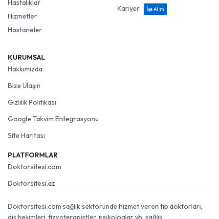
Hastalıklar
Kariyer
İşe Alım
Hizmetler
Hastaneler
KURUMSAL
Hakkımızda
Bize Ulaşın
Gizlilik Politikası
Google Takvim Entegrasyonu
Site Haritası
PLATFORMLAR
Doktorsitesi.com
Doktorsitesi.az
Doktorsitesi.com sağlık sektöründe hizmet veren tıp doktorları,
diş hekimleri, fizyoterapistler, psikologlar vb. sağlık