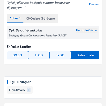
İyi ki yollarımız kesişmiş o kadar başarılı bir
Devamı
diyetisyen...
Adres
1
Online Görüşme
Dyt. Beyza Yurttakalan
Haritada Göster
Beştepe, Yaşam Cd. Neorama Plaza No:13 A/27
En Yakın Saatler
09:30
11:00
12:30
Daha Fazla
İlgili Branşlar
Diyetisyen
1