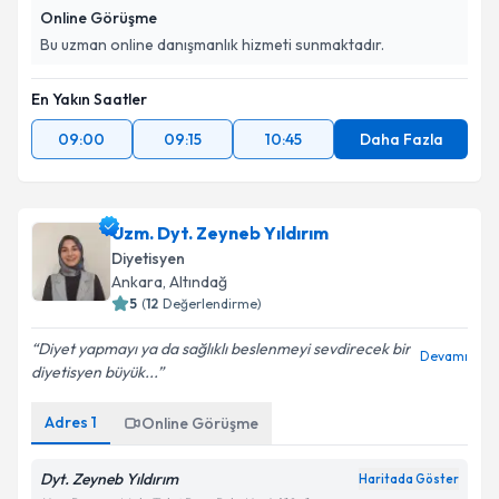
Online Görüşme
Bu uzman online danışmanlık hizmeti sunmaktadır.
En Yakın Saatler
09:00
09:15
10:45
Daha Fazla
Uzm. Dyt. Zeyneb Yıldırım
Diyetisyen
Ankara
, Altındağ
5
(
12
Değerlendirme)
Diyet yapmayı ya da sağlıklı beslenmeyi sevdirecek bir
Devamı
diyetisyen büyük...
Adres
1
Online Görüşme
Dyt. Zeyneb Yıldırım
Haritada Göster