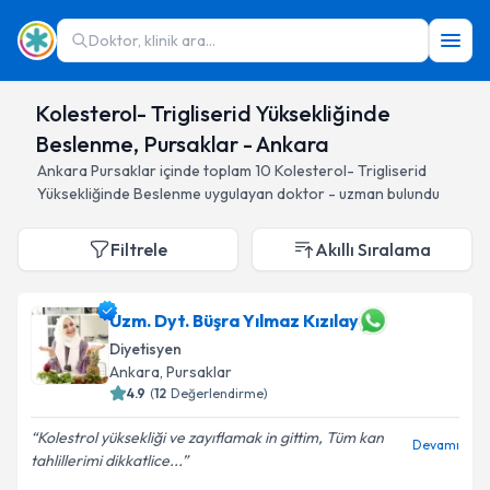
Doktor, klinik ara...
Kolesterol- Trigliserid Yüksekliğinde
Beslenme, Pursaklar - Ankara
Ankara
Pursaklar
içinde toplam
10
Kolesterol- Trigliserid
Yüksekliğinde Beslenme
uygulayan doktor - uzman bulundu
Filtrele
Akıllı Sıralama
Uzm. Dyt. Büşra Yılmaz Kızılay
Diyetisyen
Ankara
, Pursaklar
4.9
(
12
Değerlendirme)
Kolestrol yüksekliği ve zayıflamak in gittim, Tüm kan
Devamı
tahlillerimi dikkatlice...