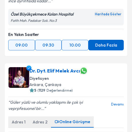
ince ayrintisida kadar...
Özel Büyükçekmece Kolan Hospital
Haritada Göster
Fatih Mah. Fedakar Sok. No:3
En Yakın Saatler
09:00
09:30
10:00
Daha Fazla
Dr. Dyt. Elif Melek Avcı
Diyetisyen
Ankara
, Çankaya
5
(
1129
Değerlendirme)
Güler yüzlü ve olumlu yaklaşımı ile çok iyi
Devamı
veprpfesuonel bir...
Online Görüşme
Adres
1
Adres
2