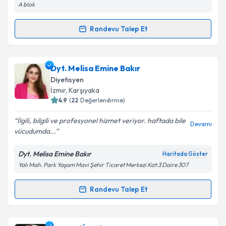
A blok
Randevu Talep Et
Randevu Takvimi Talebi
Dr. Dyt. Selda Seçkiner
için randevu takvimi talebi
Dyt. Melisa Emine Bakır
oluşturun. Size bu uzmandan randevu almanız için bir
Diyetisyen
takvim hazırlandığında e-posta ile bilgilendireceğiz.
İzmir
, Karşıyaka
4.9
(
22
Değerlendirme)
E-posta Adresiniz
İlgili, bilgili ve profesyonel hizmet veriyor. haftada bile
Devamı
vücudumda...
Dyt. Melisa Emine Bakır
Haritada Göster
Kişisel verilerimin işlenmesine ilişkin
Aydınlatma
Yalı Mah. Park Yaşam Mavi Şehir Ticaret Merkezi Kat:3 Daire 307
Metni
'ni okudum ve kişisel verilerimin belirtilen
kapsamda işlenmesini kabul ediyorum.
Randevu Talep Et
Randevu Takvimi Talebi
Takvim Talebini Gönder