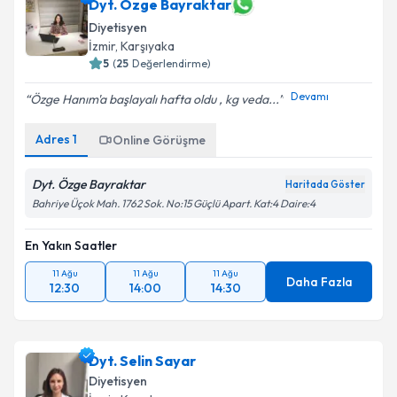
Dyt. Özge Bayraktar
Diyetisyen
İzmir
, Karşıyaka
5
(
25
Değerlendirme)
Devamı
Özge Hanım'a başlayalı hafta oldu , kg veda...
Adres
1
Online Görüşme
Dyt. Özge Bayraktar
Haritada Göster
Bahriye Üçok Mah. 1762 Sok. No:15 Güçlü Apart. Kat:4 Daire:4
En Yakın Saatler
11 Ağu
11 Ağu
11 Ağu
Daha Fazla
12:30
14:00
14:30
Dyt. Selin Sayar
Diyetisyen