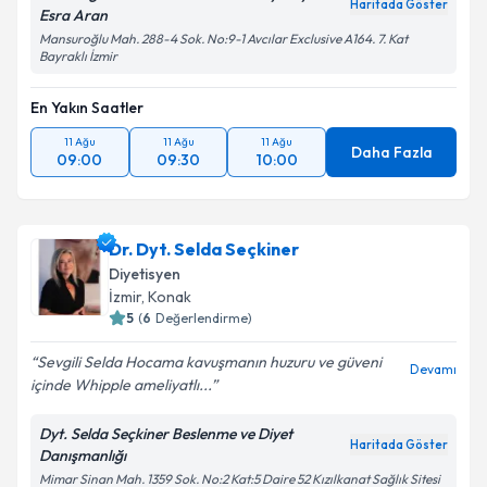
Haritada Göster
Esra Aran
Mansuroğlu Mah. 288-4 Sok. No:9-1 Avcılar Exclusive A164. 7. Kat
Bayraklı İzmir
En Yakın Saatler
11 Ağu
11 Ağu
11 Ağu
Daha Fazla
09:00
09:30
10:00
Dr. Dyt. Selda Seçkiner
Diyetisyen
İzmir
, Konak
5
(
6
Değerlendirme)
Sevgili Selda Hocama kavuşmanın huzuru ve güveni
Devamı
içinde Whipple ameliyatlı...
Dyt. Selda Seçkiner Beslenme ve Diyet
Haritada Göster
Danışmanlığı
Mimar Sinan Mah. 1359 Sok. No:2 Kat:5 Daire 52 Kızılkanat Sağlık Sitesi