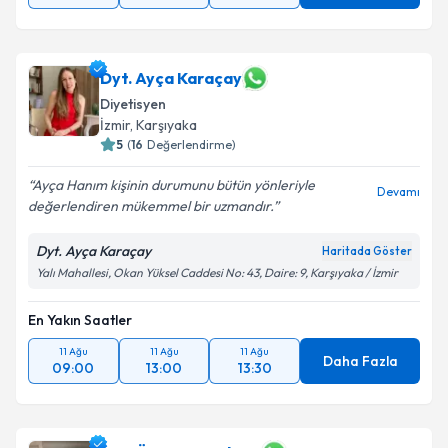
Dyt. Ayça Karaçay
Diyetisyen
İzmir
, Karşıyaka
5
(
16
Değerlendirme)
Ayça Hanım kişinin durumunu bütün yönleriyle
Devamı
değerlendiren mükemmel bir uzmandır.
Dyt. Ayça Karaçay
Haritada Göster
Yalı Mahallesi, Okan Yüksel Caddesi No: 43, Daire: 9, Karşıyaka / İzmir
En Yakın Saatler
11 Ağu
11 Ağu
11 Ağu
Daha Fazla
09:00
13:00
13:30