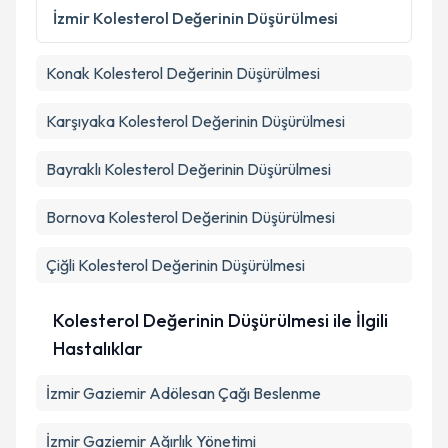
Metni
'ni okudum ve kişisel verilerimin belirtilen
İzmir
Kolesterol Değerinin Düşürülmesi
kapsamda işlenmesini kabul ediyorum.
Konak
Kolesterol Değerinin Düşürülmesi
Takvim Talebini Gönder
Karşıyaka
Kolesterol Değerinin Düşürülmesi
Bayraklı
Kolesterol Değerinin Düşürülmesi
Bornova
Kolesterol Değerinin Düşürülmesi
Çiğli
Kolesterol Değerinin Düşürülmesi
Kolesterol Değerinin Düşürülmesi ile İlgili
Hastalıklar
İzmir Gaziemir Adölesan Çağı Beslenme
İzmir Gaziemir Ağırlık Yönetimi