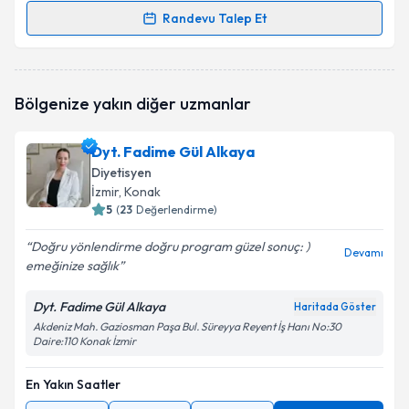
Randevu Talep Et
Randevu Takvimi Talebi
Dyt. Burcu Avcı Baygın
için randevu takvimi talebi
Bölgenize yakın diğer uzmanlar
oluşturun. Size bu uzmandan randevu almanız için bir
takvim hazırlandığında e-posta ile bilgilendireceğiz.
Dyt. Fadime Gül Alkaya
E-posta Adresiniz
Diyetisyen
İzmir
, Konak
5
(
23
Değerlendirme)
Doğru yönlendirme doğru program güzel sonuç: )
Kişisel verilerimin işlenmesine ilişkin
Aydınlatma
Devamı
emeğinize sağlık
Metni
'ni okudum ve kişisel verilerimin belirtilen
kapsamda işlenmesini kabul ediyorum.
Dyt. Fadime Gül Alkaya
Haritada Göster
Akdeniz Mah. Gaziosman Paşa Bul. Süreyya Reyent İş Hanı No:30
Daire:110 Konak İzmir
Takvim Talebini Gönder
En Yakın Saatler