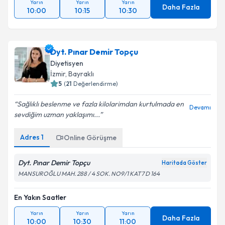
Yarın
Yarın
Yarın
Daha Fazla
10:00
10:15
10:30
Dyt. Pınar Demir Topçu
Diyetisyen
İzmir
, Bayraklı
5
(
21
Değerlendirme)
Sağlıklı beslenme ve fazla kilolarimdan kurtulmada en
Devamı
sevdiğim uzman yaklaşımı...
Adres
1
Online Görüşme
Dyt. Pınar Demir Topçu
Haritada Göster
MANSUROĞLU MAH. 288 / 4 SOK. NO9/1 KAT7 D 164
En Yakın Saatler
Yarın
Yarın
Yarın
Daha Fazla
10:00
10:30
11:00