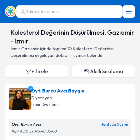
Doktor, klinik ara...
Kolesterol Değerinin Düşürülmesi, Gaziemir
- İzmir
İzmir
Gaziemir
içinde toplam
10
Kolesterol Değerinin
Düşürülmesi
uygulayan doktor - uzman bulundu
Filtrele
Akıllı Sıralama
Dyt. Burcu Avcı Baygın
Diyetisyen
İzmir
, Gaziemir
Dyt. Burcu Avcı
Haritada Göster
Yeşil, 43/2. Sk. No:40, 35410