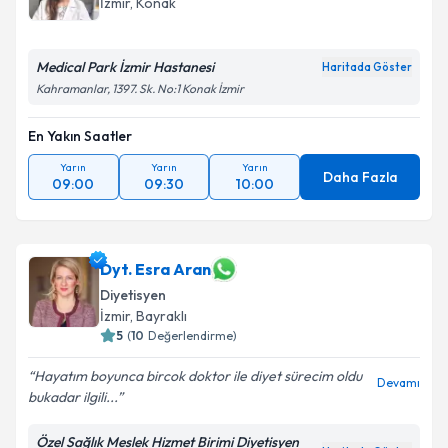
İzmir
, Konak
Medical Park İzmir Hastanesi
Haritada Göster
Kahramanlar, 1397. Sk. No:1 Konak İzmir
En Yakın Saatler
Yarın
Yarın
Yarın
Daha Fazla
09:00
09:30
10:00
Dyt. Esra Aran
Diyetisyen
İzmir
, Bayraklı
5
(
10
Değerlendirme)
Hayatım boyunca bircok doktor ile diyet sürecim oldu
Devamı
bukadar ilgili...
Özel Sağlık Meslek Hizmet Birimi Diyetisyen