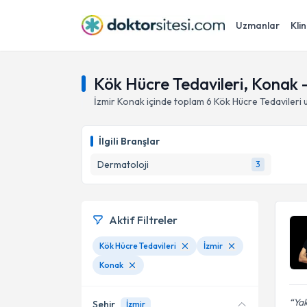
Uzmanlar
Klin
Kök Hücre Tedavileri, Konak -
İzmir
Konak
içinde toplam
6
Kök Hücre Tedavileri
u
İlgili Branşlar
Dermatoloji
3
Aktif Filtreler
Kök Hücre Tedavileri
İzmir
Konak
Yak
Şehir
İzmir