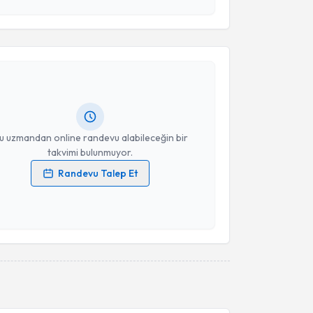
esini kabul ediyorum.
akvimi Talebi
Takvim Talebini Gönder
Arzu Görgülü Eraslan
için randevu takvimi talebi
Size bu uzmandan randevu almanız için bir takvim
ında e-posta ile bilgilendireceğiz.
resiniz
u uzmandan online randevu alabileceğin bir
takvimi bulunmuyor.
Randevu Talep Et
 verilerimin işlenmesine ilişkin
Aydınlatma Metni
'ni
 ve kişisel verilerimin belirtilen kapsamda
esini kabul ediyorum.
Takvim Talebini Gönder