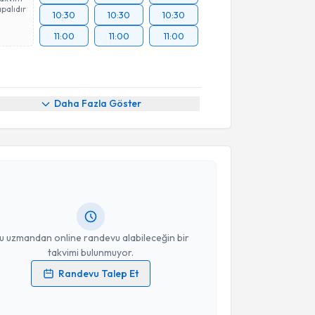
palıdır
10:30
10:30
10:30
11:00
11:00
11:00
Daha Fazla Göster
akvimi Talebi
Sinem Karaca
için randevu takvimi talebi oluşturun.
andan randevu almanız için bir takvim
ında e-posta ile bilgilendireceğiz.
resiniz
u uzmandan online randevu alabileceğin bir
takvimi bulunmuyor.
Randevu Talep Et
 verilerimin işlenmesine ilişkin
Aydınlatma Metni
'ni
 ve kişisel verilerimin belirtilen kapsamda