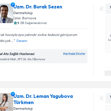
Uzm. Dr. Burak Sezen
Dermatoloji
İzmir
, Bornova
5
(
13
Değerlendirme)
ak hocayla aya yakındır sivilce tedavisi görüyorum
ka
isi çok...
Devamı
el Ata Sağlık Hastanesi
Haritada Göster
ımdirik Mah. 297. Sk. No:1 Bornova
Uzm. Dr. Leman Yagubova
Türkmen
Dermatoloji