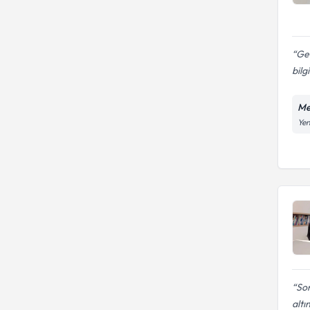
Ger
bilg
Me
Yen
So
altın