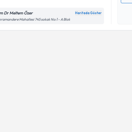
Kişisel
okudum
m Dr Meltem Özer
Haritada Göster
işlenm
ramandere Mahallesi 745 sokak No:1 - A Blok