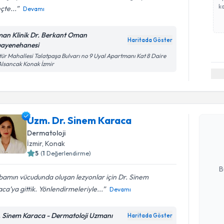
ka
çte...
Devamı
an Klinik Dr. Berkant Oman
Haritada Göster
ayenehanesi
tür Mahallesi Talatpaşa Bulvarı no 9 Uyal Apartmanı Kat 8 Daire
Alsancak Konak İzmir
Randevu T
Uzm. Dr. 
Uzm. Dr. Sinem Karaca
Size bu uzm
Dermatoloji
hazırlandığ
İzmir
, Konak
5
(
1
Değerlendirme)
E-posta Ad
B
amın vücudunda oluşan lezyonlar için Dr. Sinem
ca’ya gittik. Yönlendirmeleriyle...
Devamı
Kişisel
okudum
. Sinem Karaca - Dermatoloji Uzmanı
Haritada Göster