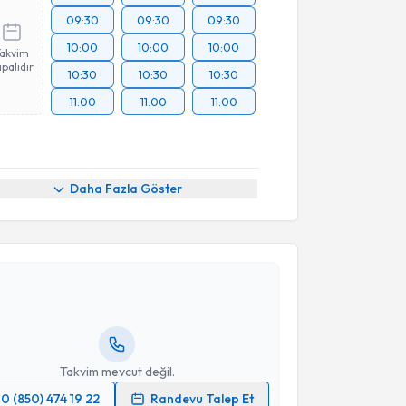
09:30
09:30
09:30
10:00
10:00
10:00
Takvim
palıdır
10:30
10:30
10:30
11:00
11:00
11:00
Daha Fazla Göster
akvimi Talebi
Meltem Özer
için randevu takvimi talebi oluşturun.
andan randevu almanız için bir takvim
ında e-posta ile bilgilendireceğiz.
resiniz
Takvim mevcut değil.
0 (850) 474 19 22
Randevu Talep Et