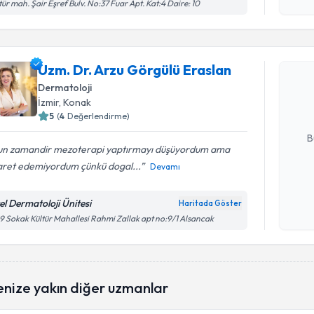
işlenm
tür mah. Şair Eşref Bulv. No:37 Fuar Apt. Kat:4 Daire: 10
Randevu T
Uzm. Dr. 
Uzm. Dr. Arzu Görgülü Eraslan
oluşturun. 
Dermatoloji
hazırlandığ
İzmir
, Konak
5
(
4
Değerlendirme)
E-posta Ad
B
un zamandir mezoterapi yaptırmayı düşüyordum ama
aret edemiyordum çünkü dogal...
Devamı
Kişisel
okudum
el Dermatoloji Ünitesi
Haritada Göster
işlenm
9 Sokak Kültür Mahallesi Rahmi Zallak apt no:9/1 Alsancak
enize yakın diğer uzmanlar