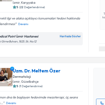
İzmir
, Karşıyaka
5
(
22
Değerlendirme)
ka
ekli ilgi ve alaka açıklayıcı konusmalari tedavi hakkında
ilendirmesi
Devamı
dical Point İzmir Hastanesi
Haritada Göster
i Girne Bulvarı, 1825. Sk. No:12
Randevu T
Uzm. Dr. 
Uzm. Dr. Meltem Özer
Size bu uzm
Dermatoloji
hazırlandığ
İzmir
, Güzelbahçe
5
(
1
Değerlendirme)
E-posta Ad
mon dna ile başlayan tedavimde mezoterapi, üç seans
...
Devamı