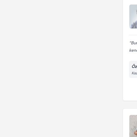
Bur
kend
Öz
Kaz