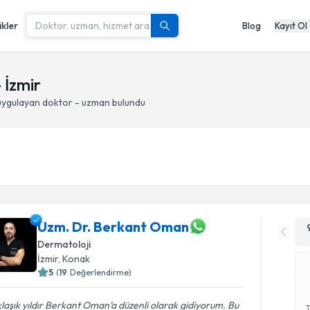
ikler
Blog
Kayıt Ol
 İzmir
ygulayan doktor - uzman bulundu
Uzm. Dr. Berkant Oman
Dermatoloji
İzmir
, Konak
5
(
19
Değerlendirme)
laşık yıldır Berkant Oman’a düzenli olarak gidiyorum. Bu