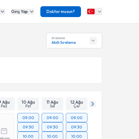
Giriş Yap
Doktor musun?
Sıralama
Akıllı Sıralama
9 Ağu
10 Ağu
11 Ağu
12 Ağu
Paz
Pzt
Sal
Çar
09:00
09:00
09:00
09:30
09:30
09:30
10:00
10:00
10:00
Takvim