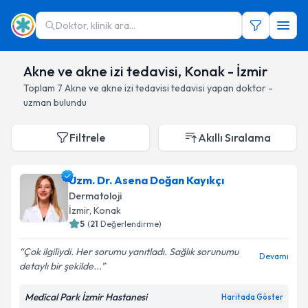
Doktor, klinik ara...
Akne ve akne izi tedavisi, Konak - İzmir
Toplam
7
Akne ve akne izi tedavisi
tedavisi yapan doktor -
uzman bulundu
Filtrele
Akıllı Sıralama
Uzm. Dr. Asena Doğan Kayıkçı
Dermatoloji
İzmir
, Konak
5
(
21
Değerlendirme)
Çok ilgiliydi. Her sorumu yanıtladı. Sağlık sorunumu
Devamı
detaylı bir şekilde...
Medical Park İzmir Hastanesi
Haritada Göster