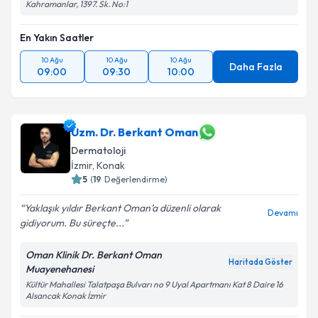
Kahramanlar, 1397. Sk. No:1
En Yakın Saatler
10 Ağu
10 Ağu
10 Ağu
Daha Fazla
09:00
09:30
10:00
Uzm. Dr. Berkant Oman
Dermatoloji
İzmir
, Konak
5
(
19
Değerlendirme)
Yaklaşık yıldır Berkant Oman’a düzenli olarak
Devamı
gidiyorum. Bu süreçte...
Oman Klinik Dr. Berkant Oman
Haritada Göster
Muayenehanesi
Kültür Mahallesi Talatpaşa Bulvarı no 9 Uyal Apartmanı Kat 8 Daire 16
Alsancak Konak İzmir