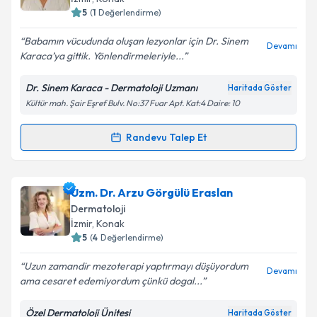
5
(
1
Değerlendirme)
E-posta Adresiniz
Babamın vücudunda oluşan lezyonlar için Dr. Sinem
Devamı
Karaca’ya gittik. Yönlendirmeleriyle...
Dr. Sinem Karaca - Dermatoloji Uzmanı
Haritada Göster
Kişisel verilerimin işlenmesine ilişkin
Aydınlatma
Kültür mah. Şair Eşref Bulv. No:37 Fuar Apt. Kat:4 Daire: 10
Metni
'ni okudum ve kişisel verilerimin belirtilen
kapsamda işlenmesini kabul ediyorum.
Randevu Talep Et
Randevu Takvimi Talebi
Takvim Talebini Gönder
Uzm. Dr. Sinem Karaca
için randevu takvimi talebi
Uzm. Dr. Arzu Görgülü Eraslan
oluşturun. Size bu uzmandan randevu almanız için bir
Dermatoloji
takvim hazırlandığında e-posta ile bilgilendireceğiz.
İzmir
, Konak
5
(
4
Değerlendirme)
E-posta Adresiniz
Uzun zamandir mezoterapi yaptırmayı düşüyordum
Devamı
ama cesaret edemiyordum çünkü dogal...
Özel Dermatoloji Ünitesi
Haritada Göster