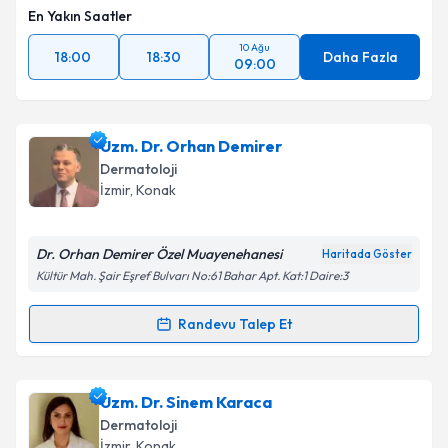
En Yakın Saatler
10 Ağu
18:00
18:30
Daha Fazla
09:00
Uzm. Dr. Orhan Demirer
Dermatoloji
İzmir
, Konak
Dr. Orhan Demirer Özel Muayenehanesi
Haritada Göster
Kültür Mah. Şair Eşref Bulvarı No:61 Bahar Apt. Kat:1 Daire:3
Randevu Talep Et
Randevu Takvimi Talebi
Uzm. Dr. Orhan Demirer
için randevu takvimi talebi
Uzm. Dr. Sinem Karaca
oluşturun. Size bu uzmandan randevu almanız için bir
Dermatoloji
takvim hazırlandığında e-posta ile bilgilendireceğiz.
İzmir
, Konak