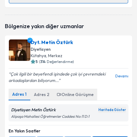
Randevu Takvimi Talebi
Dyt. İclal Ayvar
için randevu takvimi talebi oluşturun.
Bölgenize yakın diğer uzmanlar
Size bu uzmandan randevu almanız için bir takvim
hazırlandığında e-posta ile bilgilendireceğiz.
Dyt. Metin Öztürk
E-posta Adresiniz
Diyetisyen
Kütahya
, Merkez
5
(
314
Değerlendirme)
Çok ilgili bir beyefendi işindede çok iyi çevremdeki
Kişisel verilerimin işlenmesine ilişkin
Aydınlatma
Devamı
arkadaşlardan biliyorum...
Metni
'ni okudum ve kişisel verilerimin belirtilen
kapsamda işlenmesini kabul ediyorum.
Adres
1
Adres
2
Online Görüşme
Takvim Talebini Gönder
Diyetisyen Metin Öztürk
Haritada Göster
Alipaşa Mahallesi Öğretmenler Caddesi No:11 D:1
En Yakın Saatler