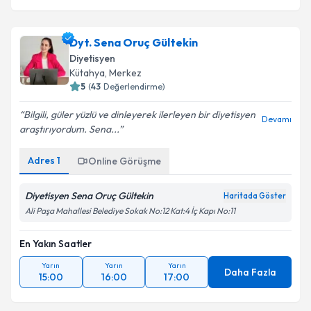
Dyt. Sena Oruç Gültekin
Diyetisyen
Kütahya
, Merkez
5
(
43
Değerlendirme)
Bilgili, güler yüzlü ve dinleyerek ilerleyen bir diyetisyen
Devamı
araştırıyordum. Sena...
Adres
1
Online Görüşme
Diyetisyen Sena Oruç Gültekin
Haritada Göster
Ali Paşa Mahallesi Belediye Sokak No:12 Kat:4 İç Kapı No:11
En Yakın Saatler
Yarın
Yarın
Yarın
Daha Fazla
15:00
16:00
17:00