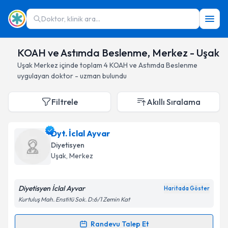
Doktor, klinik ara...
KOAH ve Astımda Beslenme, Merkez - Uşak
Uşak
Merkez
içinde toplam
4
KOAH ve Astımda Beslenme
uygulayan doktor - uzman bulundu
Filtrele
Akıllı Sıralama
Dyt. İclal Ayvar
Diyetisyen
Uşak
, Merkez
Diyetisyen İclal Ayvar
Haritada Göster
Kurtuluş Mah. Enstitü Sok. D:6/1 Zemin Kat
Randevu Talep Et