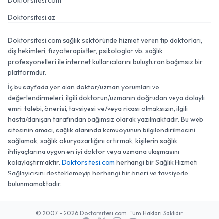
Doktorsitesi.com
Doktorsitesi.az
Doktorsitesi.com sağlık sektöründe hizmet veren tıp doktorları,
diş hekimleri, fizyoterapistler, psikologlar vb. sağlık
profesyonelleri ile internet kullanıcılarını buluşturan bağımsız bir
platformdur.
İş bu sayfada yer alan doktor/uzman yorumları ve
değerlendirmeleri, ilgili doktorun/uzmanın doğrudan veya dolaylı
emri, talebi, önerisi, tavsiyesi ve/veya ricası olmaksızın, ilgili
hasta/danışan tarafından bağımsız olarak yazılmaktadır. Bu web
sitesinin amacı, sağlık alanında kamuoyunun bilgilendirilmesini
sağlamak, sağlık okuryazarlığını artırmak, kişilerin sağlık
ihtiyaçlarına uygun en iyi doktor veya uzmana ulaşmasını
kolaylaştırmaktır.
Doktorsitesi.com
herhangi bir Sağlık Hizmeti
Sağlayıcısını desteklemeyip herhangi bir öneri ve tavsiyede
bulunmamaktadır.
© 2007 - 2026 Doktorsitesi.com. Tüm Hakları Saklıdır.