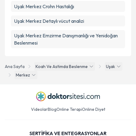
Uşak Merkez Crohn Hastalığı
Uşak Merkez Detaylı vücut analizi
Uşak Merkez Emzirme Danışmanlığı ve Yenidoğan
Beslenmesi
Ana Sayfa
Koah Ve Astimda Beslenme
Uşak
Merkez
Videolar
Blog
Online Terapi
Online Diyet
SERTİFİKA VE ENTEGRASYONLAR