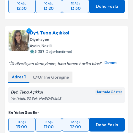
10 Ağu
10 Ağu
10 Ağu
Daha Fazla
12:30
13:20
13:30
Dyt. Tuba Açıkkol
Diyetisyen
Aydın
, Nazilli
5
(
157
Değerlendirme)
Devamı
İlk diyetisyen deneyimim, tuba hanım harika birisi
Adres
1
Online Görüşme
Dyt. Tuba Açıkkol
Haritada Göster
Yeni Mah. 90 Sok. No:5 D:3 Kat:3
En Yakın Saatler
11 Ağu
12 Ağu
12 Ağu
Daha Fazla
13:00
11:00
12:00