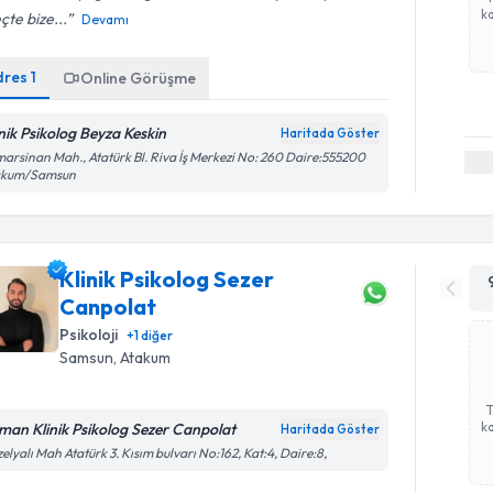
ka
çte bize...
Devamı
dres
1
Online Görüşme
inik Psikolog Beyza Keskin
Haritada Göster
arsinan Mah., Atatürk Bl. Riva İş Merkezi No: 260 Daire:555200
akum/Samsun
Klinik Psikolog Sezer
Canpolat
Psikoloji
+
1
diğer
Samsun
, Atakum
ka
man Klinik Psikolog Sezer Canpolat
Haritada Göster
elyalı Mah Atatürk 3. Kısım bulvarı No:162, Kat:4, Daire:8,