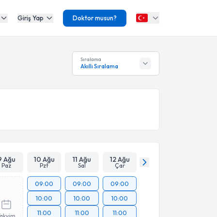
Giriş Yap
Doktor musun?
Sıralama
Akıllı Sıralama
9 Ağu
10 Ağu
11 Ağu
12 Ağu
Paz
Pzt
Sal
Çar
09:00
09:00
09:00
10:00
10:00
10:00
11:00
11:00
11:00
Takvim