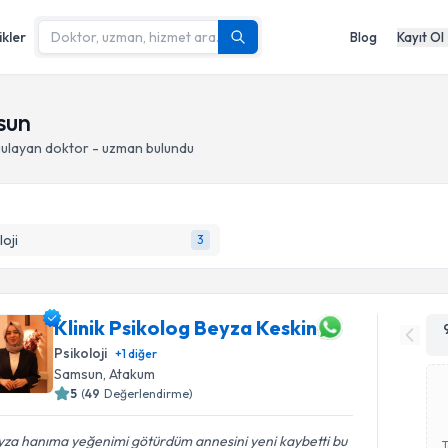
ikler
Blog
Kayıt Ol
sun
ulayan doktor - uzman bulundu
loji
3
Klinik Psikolog Beyza Keskin
Psikoloji
+
1
diğer
Samsun
, Atakum
5
(
49
Değerlendirme)
yza hanıma yeğenimi götürdüm annesini yeni kaybetti bu