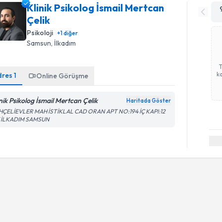
Klinik Psikolog İsmail Mertcan
Çelik
Psikoloji
+
1
diğer
Samsun
, İlkadım
ka
dres
1
Online Görüşme
inik Psikolog İsmail Mertcan Çelik
Haritada Göster
HÇELİEVLER MAH İSTİKLAL CAD ORAN APT NO:194 İÇ KAPI:12
3 İLKADIM SAMSUN