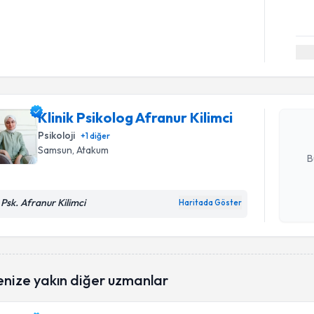
Randevu T
Klinik Psi
oluşturun. 
hazırlandığ
Klinik Psikolog Afranur Kilimci
Psikoloji
+
1
diğer
E-posta Ad
Samsun
, Atakum
B
 Psk. Afranur Kilimci
Haritada Göster
Kişisel
okudum
işlenm
enize yakın diğer uzmanlar