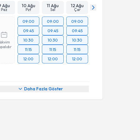
9 Ağu
10 Ağu
11 Ağu
12 Ağu
Paz
Pzt
Sal
Çar
09:00
09:00
09:00
09:45
09:45
09:45
10:30
10:30
10:30
Takvim
palıdır
11:15
11:15
11:15
12:00
12:00
12:00
Daha Fazla Göster