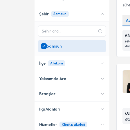
süre
Şehir
Samsun
Online danışmanlık sunan
A
uzmanları göster
Sadece
Samsun
bölgesinde
Kl
uzman ara
Mim
Samsun
At
İlçe
Atakum
Yakınımda Ara
Branşlar
Konumuma yakın uzmanları
Atakum
göster
İlkadım
İlgi Alanları
Uz
Güz
Hizmetler
Klinik psikoloji
Klinik Psikolog