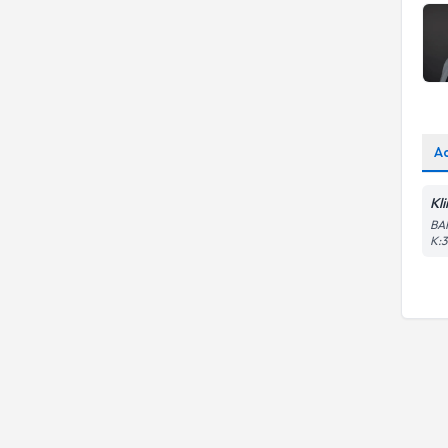
Stres
A
Kl
BA
K: