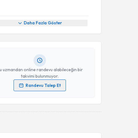
akvimi Talebi
Daha Fazla Göster
kolog Afranur Kilimci
için randevu takvimi talebi
Size bu uzmandan randevu almanız için bir takvim
ında e-posta ile bilgilendireceğiz.
resiniz
u uzmandan online randevu alabileceğin bir
takvimi bulunmuyor.
Randevu Talep Et
 verilerimin işlenmesine ilişkin
Aydınlatma Metni
'ni
 ve kişisel verilerimin belirtilen kapsamda
esini kabul ediyorum.
Takvim Talebini Gönder