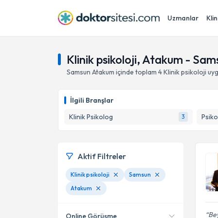
Uzmanlar
Klin
Klinik psikoloji, Atakum - Sam
Samsun
Atakum
içinde toplam
4
Klinik psikoloji
uyg
İlgili Branşlar
Klinik Psikolog
Psiko
3
Aktif Filtreler
Klinik psikoloji
Samsun
Atakum
Be
Online Görüşme