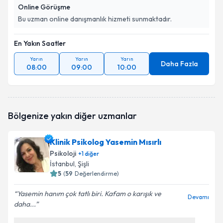
Online Görüşme
Bu uzman online danışmanlık hizmeti sunmaktadır.
En Yakın Saatler
Yarın
Yarın
Yarın
Daha Fazla
08:00
09:00
10:00
Bölgenize yakın diğer uzmanlar
Klinik Psikolog Yasemin Mısırlı
Psikoloji
+
1
diğer
İstanbul
, Şişli
5
(
59
Değerlendirme)
Yasemin hanım çok tatlı biri. Kafam o karışık ve
Devamı
daha...