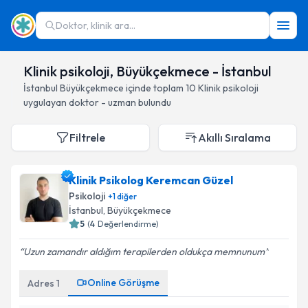
Doktor, klinik ara...
Klinik psikoloji, Büyükçekmece - İstanbul
İstanbul
Büyükçekmece
içinde toplam
10
Klinik psikoloji
uygulayan doktor - uzman bulundu
Filtrele
Akıllı Sıralama
Klinik Psikolog Keremcan Güzel
Psikoloji
+
1
diğer
İstanbul
, Büyükçekmece
5
(
4
Değerlendirme)
Uzun zamandır aldığım terapilerden oldukça memnunum
Online Görüşme
Adres
1