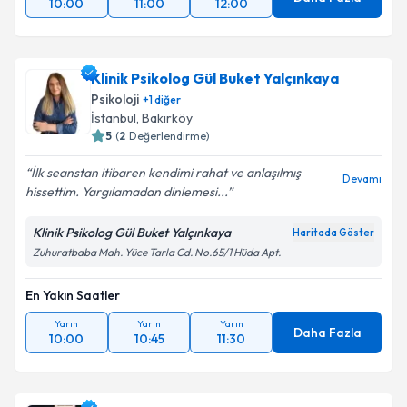
10:00
11:00
12:00
Klinik Psikolog Gül Buket Yalçınkaya
Psikoloji
+
1
diğer
İstanbul
, Bakırköy
5
(
2
Değerlendirme)
İlk seanstan itibaren kendimi rahat ve anlaşılmış
Devamı
hissettim. Yargılamadan dinlemesi...
Klinik Psikolog Gül Buket Yalçınkaya
Haritada Göster
Zuhuratbaba Mah. Yüce Tarla Cd. No.65/1 Hüda Apt.
En Yakın Saatler
Yarın
Yarın
Yarın
Daha Fazla
10:00
10:45
11:30