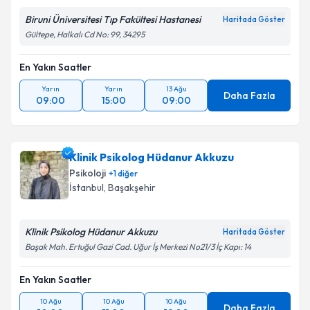
E-posta Adresiniz
Biruni Üniversitesi Tıp Fakültesi Hastanesi
Haritada Göster
Gültepe, Halkalı Cd No: 99, 34295
En Yakın Saatler
Kişisel verilerimin işlenmesine ilişkin
Aydınlatma
Yarın
Yarın
13 Ağu
Metni
'ni okudum ve kişisel verilerimin belirtilen
Daha Fazla
09:00
15:00
09:00
kapsamda işlenmesini kabul ediyorum.
Takvim Talebini Gönder
Klinik Psikolog Hüdanur Akkuzu
Psikoloji
+
1
diğer
İstanbul
, Başakşehir
Klinik Psikolog Hüdanur Akkuzu
Haritada Göster
Başak Mah. Ertuğul Gazi Cad. Uğur İş Merkezi No21/3 İç Kapı: 14
En Yakın Saatler
10 Ağu
10 Ağu
10 Ağu
Daha Fazla