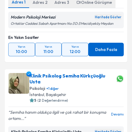
Adres
1
Adres
2
Adres
3
Online Görüşme
Modern Psikoloji Merkezi
Haritada Göster
Ortaklar Caddesi Sabah Apartmanı No:3 D:3 Mecidiyeköy Meydan
En Yakın Saatler
Yarın
Yarın
Yarın
Daha Fazla
10:00
11:00
12:00
Klinik Psikolog Semiha Kürkçüoğlu
Usta
Psikoloji
+
1
diğer
İstanbul
, Başakşehir
5
(
2
Değerlendirme)
Semiha hanım oldukça ilgili ve çok rahat bir konuşma
Devamı
ortamı...
Klinik Psikolog Semiha Kürkçüoğlu Usta
Haritada Göster