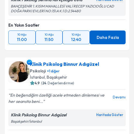
BAHÇEŞEHİR 1. KISIM MAHALLESİ VALİ RECEP YAZICIOĞLU CAD
DOĞA PARKI EVLERİ NO:15\A K:1 D:2 34480
En Yakın Saatler
10 Ağu
10 Ağu
10 Ağu
Daha Fazla
11:00
11:50
12:40
Klinik Psikolog Binnur Adıgüzel
Psikoloji
+
1
diğer
İstanbul
, Başakşehir
4.9
(
24
Değerlendirme)
En beğendiğim özelliği acele etmeden dinlemesi ve
Devamı
her seansta beni...
Klinik Psikolog Binnur Adıgüzel
Haritada Göster
Başakşehir/İstanbul