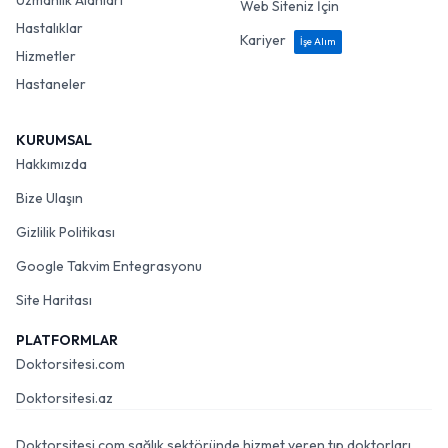
Uzmanlık Alanları
Web Siteniz İçin
Hastalıklar
Kariyer
İşe Alım
Hizmetler
Hastaneler
KURUMSAL
Hakkımızda
Bize Ulaşın
Gizlilik Politikası
Google Takvim Entegrasyonu
Site Haritası
PLATFORMLAR
Doktorsitesi.com
Doktorsitesi.az
Doktorsitesi.com sağlık sektöründe hizmet veren tıp doktorları,