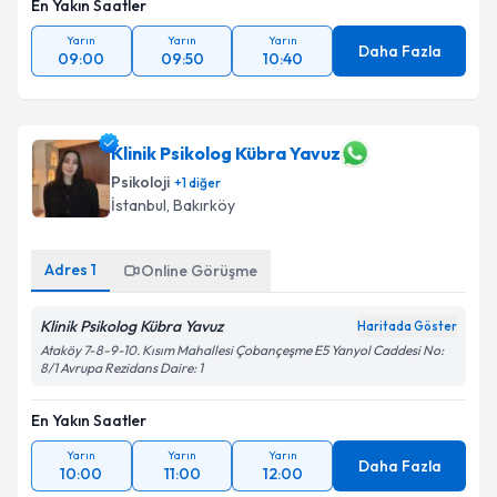
En Yakın Saatler
Yarın
Yarın
Yarın
Daha Fazla
09:00
09:50
10:40
Klinik Psikolog Kübra Yavuz
Psikoloji
+
1
diğer
İstanbul
, Bakırköy
Adres
1
Online Görüşme
Klinik Psikolog Kübra Yavuz
Haritada Göster
Ataköy 7-8-9-10. Kısım Mahallesi Çobançeşme E5 Yanyol Caddesi No:
8/1 Avrupa Rezidans Daire: 1
En Yakın Saatler
Yarın
Yarın
Yarın
Daha Fazla
10:00
11:00
12:00