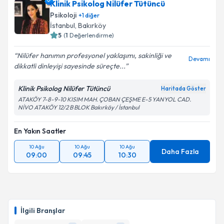
Klinik Psikolog Nilüfer Tütüncü
Psikoloji
+
1
diğer
İstanbul
, Bakırköy
5
(
1
Değerlendirme)
Nilüfer hanımın profesyonel yaklaşımı, sakinliği ve
Devamı
dikkatli dinleyişi sayesinde süreçte...
Klinik Psikolog Nilüfer Tütüncü
Haritada Göster
ATAKÖY 7-8-9-10 KISIM MAH. ÇOBAN ÇEŞME E-5 YANYOL CAD.
NİVO ATAKÖY 12/2 B BLOK Bakırköy / İstanbul
En Yakın Saatler
10 Ağu
10 Ağu
10 Ağu
Daha Fazla
09:00
09:45
10:30
İlgili Branşlar