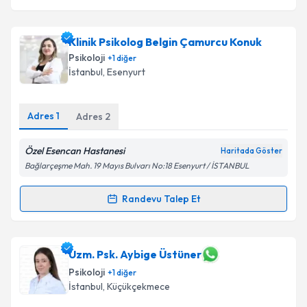
Klinik Psikolog Belgin Çamurcu Konuk
Psikoloji
+
1
diğer
İstanbul
, Esenyurt
Adres
1
Adres
2
Özel Esencan Hastanesi
Haritada Göster
Bağlarçeşme Mah. 19 Mayıs Bulvarı No:18 Esenyurt / İSTANBUL
Randevu Talep Et
Randevu Takvimi Talebi
Klinik Psikolog Belgin Çamurcu Konuk
için randevu
Uzm. Psk. Aybige Üstüner
takvimi talebi oluşturun. Size bu uzmandan randevu
Psikoloji
+
1
diğer
almanız için bir takvim hazırlandığında e-posta ile
İstanbul
, Küçükçekmece
bilgilendireceğiz.