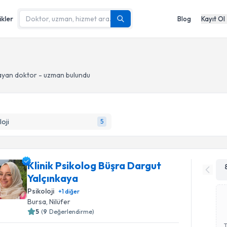
ikler
Blog
Kayıt Ol
ayan doktor - uzman bulundu
loji
5
Klinik Psikolog Büşra Dargut
Yalçınkaya
Psikoloji
+
1
diğer
Bursa
, Nilüfer
5
(
9
Değerlendirme)