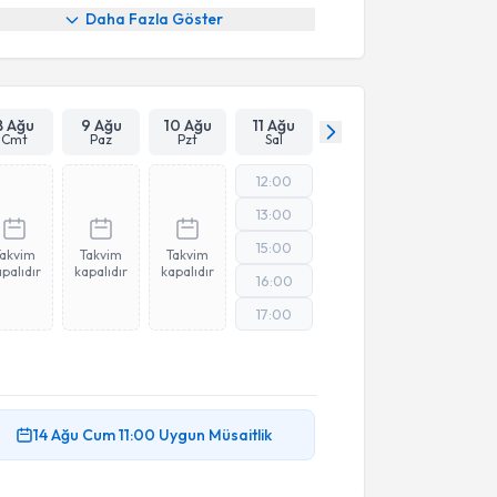
Daha Fazla Göster
8 Ağu
9 Ağu
10 Ağu
11 Ağu
Cmt
Paz
Pzt
Sal
12:00
13:00
15:00
Takvim
Takvim
Takvim
palıdır
kapalıdır
kapalıdır
16:00
17:00
14 Ağu
Cum
11:00
Uygun Müsaitlik