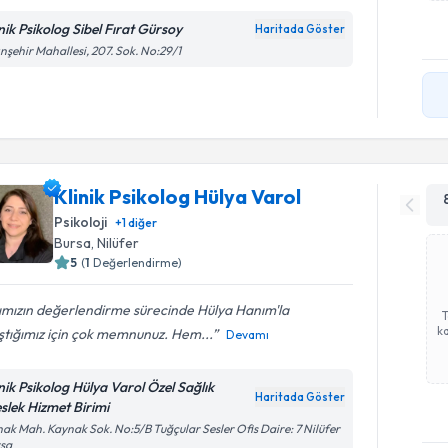
inik Psikolog Sibel Fırat Gürsoy
Haritada Göster
ınşehir Mahallesi, 207. Sok. No:29/1
Klinik Psikolog Hülya Varol
Psikoloji
+
1
diğer
Bursa
, Nilüfer
5
(
1
Değerlendirme)
ımızın değerlendirme sürecinde Hülya Hanım'la
ka
ştığımız için çok memnunuz. Hem...
Devamı
inik Psikolog Hülya Varol Özel Sağlık
Haritada Göster
slek Hizmet Birimi
ak Mah. Kaynak Sok. No:5/B Tuğçular Sesler Ofis Daire: 7 Nilüfer
rsa