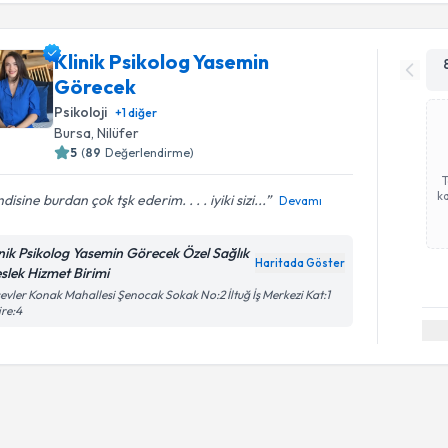
Klinik Psikolog Yasemin
Görecek
Psikoloji
+
1
diğer
Bursa
, Nilüfer
5
(
89
Değerlendirme)
ka
disine burdan çok tşk ederim. . . . iyiki sizi...
Devamı
inik Psikolog Yasemin Görecek Özel Sağlık
Haritada Göster
slek Hizmet Birimi
evler Konak Mahallesi Şenocak Sokak No:2 İltuğ İş Merkezi Kat:1
re:4