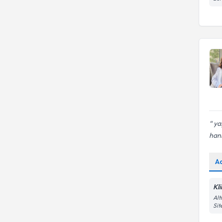
Sosyal anksiyete
yaş
hanı
A
Kl
Alt
Sit