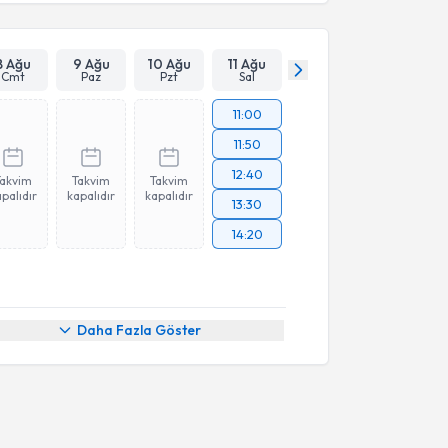
8 Ağu
9 Ağu
10 Ağu
11 Ağu
Cmt
Paz
Pzt
Sal
11:00
11:50
12:40
Takvim
Takvim
Takvim
palıdır
kapalıdır
kapalıdır
13:30
14:20
Daha Fazla Göster