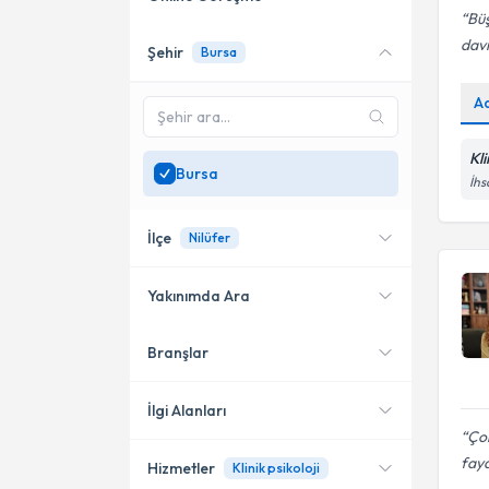
Büş
davr
Şehir
Bursa
Online danışmanlık sunan
uzmanları göster
A
Sadece
Bursa
bölgesinde
uzman ara
Kl
Bursa
İhs
İlçe
Nilüfer
Yakınımda Ara
Branşlar
Konumuma yakın uzmanları
Nilüfer
göster
Osmangazi
İlgi Alanları
Ço
fayd
Hizmetler
Klinik psikoloji
Klinik Psikolog