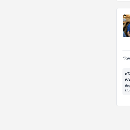
Ken
Kl
Me
Beş
Dai