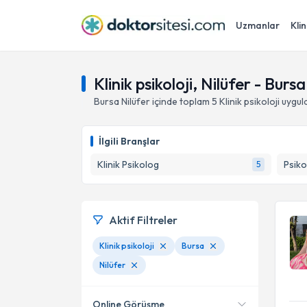
Uzmanlar
Klin
Klinik psikoloji, Nilüfer - Bursa
Bursa
Nilüfer
içinde toplam
5
Klinik psikoloji
uygul
İlgili Branşlar
Klinik Psikolog
Psiko
5
Aktif Filtreler
Klinik psikoloji
Bursa
Nilüfer
Online Görüşme