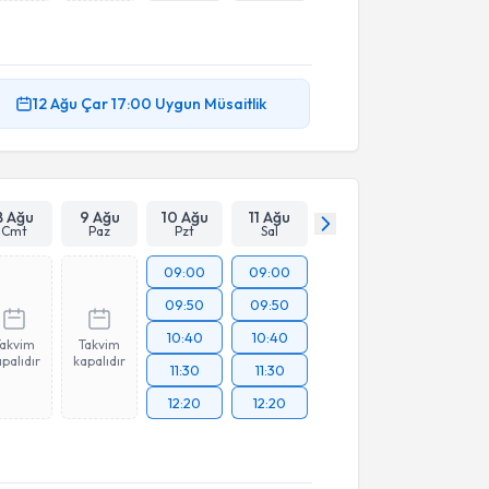
12 Ağu
Çar
17:00
Uygun Müsaitlik
8 Ağu
9 Ağu
10 Ağu
11 Ağu
Cmt
Paz
Pzt
Sal
09:00
09:00
09:50
09:50
10:40
10:40
Takvim
Takvim
palıdır
kapalıdır
11:30
11:30
12:20
12:20