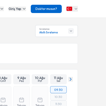
Giriş Yap
Doktor musun?
Sıralama
Akıllı Sıralama
8 Ağu
9 Ağu
10 Ağu
11 Ağu
Cmt
Paz
Pzt
Sal
09:30
10:30
11:30
Takvim
Takvim
Takvim