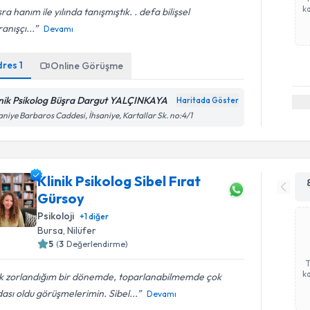
ka
ra hanım ile yılında tanışmıştık. . defa bilişsel
anışçı...
Devamı
dres
1
Online Görüşme
inik Psikolog Büşra Dargut YALÇINKAYA
Haritada Göster
aniye Barbaros Caddesi, İhsaniye, Kartallar Sk. no:4/1
Klinik Psikolog Sibel Fırat
Gürsoy
Psikoloji
+
1
diğer
Bursa
, Nilüfer
5
(
3
Değerlendirme)
ka
k zorlandığım bir dönemde, toparlanabilmemde çok
ası oldu görüşmelerimin. Sibel...
Devamı