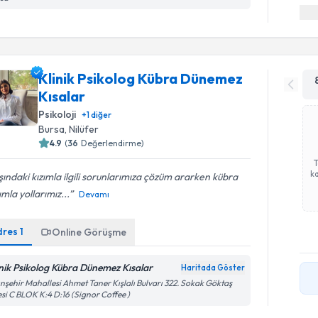
Klinik Psikolog Kübra Dünemez
Kısalar
Psikoloji
+
1
diğer
Bursa
, Nilüfer
4.9
(
36
Değerlendirme)
ka
ındaki kızımla ilgili sorunlarımıza çözüm ararken kübra
mla yollarımız...
Devamı
dres
1
Online Görüşme
inik Psikolog Kübra Dünemez Kısalar
Haritada Göster
ınşehir Mahallesi Ahmet Taner Kışlalı Bulvarı 322. Sokak Göktaş
esi C BLOK K:4 D:16 (Signor Coffee )