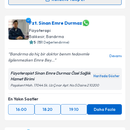
Randevu Takvimi Talebi
Takvim Talebini Gönder
Fzt. Ceren Derya Kıratlı
için randevu takvimi talebi
Fzt. Sinan Emre Durmaz
oluşturun. Size bu uzmandan randevu almanız için bir
Fizyoterapi
takvim hazırlandığında e-posta ile bilgilendireceğiz.
Balıkesir
, Bandırma
5
(
151
Değerlendirme)
E-posta Adresiniz
Bandırma da hiç bir doktor benım tedavımle
Devamı
ilgilenmezken Emre Bey...
Fizyoterapist Sinan Emre Durmaz Özel Sağlık
Kişisel verilerimin işlenmesine ilişkin
Aydınlatma
Haritada Göster
Hizmet Birimi
Metni
'ni okudum ve kişisel verilerimin belirtilen
kapsamda işlenmesini kabul ediyorum.
Paşakent Mah. 17044 Sk. Uz Çınar Apt. No:5 Daire:2 10200
En Yakın Saatler
Takvim Talebini Gönder
16:00
18:20
19:10
Daha Fazla