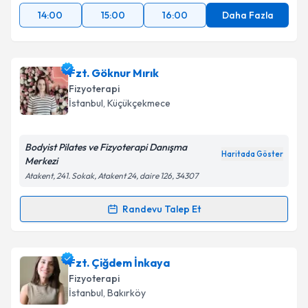
14:00
15:00
16:00
Daha Fazla
Fzt. Göknur Mırık
Fizyoterapi
İstanbul
, Küçükçekmece
Bodyist Pilates ve Fizyoterapi Danışma
Haritada Göster
Merkezi
Atakent, 241. Sokak, Atakent 24, daire 126, 34307
Randevu Talep Et
Randevu Takvimi Talebi
Fzt. Göknur Mırık
için randevu takvimi talebi
Fzt. Çiğdem İnkaya
oluşturun. Size bu uzmandan randevu almanız için bir
Fizyoterapi
takvim hazırlandığında e-posta ile bilgilendireceğiz.
İstanbul
, Bakırköy