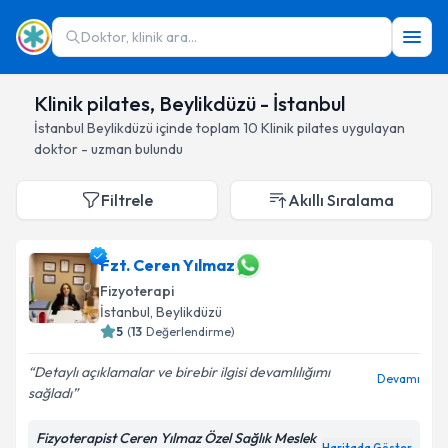
Doktor, klinik ara...
Klinik pilates, Beylikdüzü - İstanbul
İstanbul
Beylikdüzü
içinde toplam
10
Klinik pilates
uygulayan
doktor - uzman bulundu
Filtrele
Akıllı Sıralama
Fzt. Ceren Yılmaz
Fizyoterapi
İstanbul
, Beylikdüzü
5
(
13
Değerlendirme)
Detaylı açıklamalar ve birebir ilgisi devamlılığımı
Devamı
sağladı
Fizyoterapist Ceren Yılmaz Özel Sağlık Meslek