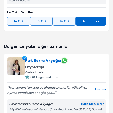
K:5 Daire 58/145
En Yakın Saatler
14:00
15:00
16:00
Daha Fazla
Bölgenize yakın diğer uzmanlar
Fzt. Berra Akyağcı
Fizyoterapi
Aydın
, Efeler
5
(
8
Değerlendirme)
Her seyanstan sonra rahatlayıp enerjim yükseliyor.
Devamı
Ayrıca kendisinin enerjisi çok...
Fizyoterapist Berra Akyağcı
Haritada Göster
7 Eylül Mahallesi, İzmir Bulvarı, Çınar Apartmanı, No: 31, Kat: 2, Daire: 4