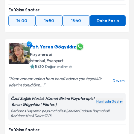
En Yakın Saatler
14:00
14:50
15:40
Daha Fazla
Fzt. Yaren Gögyıldız
Fizyoterapi
İstanbul
, Esenyurt
5
(
20
Değerlendirme)
Hem annem adına hem kendi adıma çok teşekkür
Devamı
ederim tanıdığım...
Özel Sağlık Meslek Hizmet Birimi Fizyoterapist
Haritada Göster
Yaren Gögyıldız ( Pilates )
Barbaros Hayrettin paşa mahallesi Şehitler Caddesi Baymahall
Rezidans No: 5 Daire:72/8
En Yakın Saatler