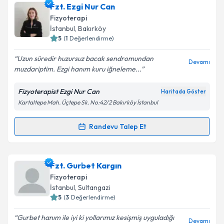
Fzt. Ezgi Nur Can
Fizyoterapi
İstanbul
, Bakırköy
5
(
1
Değerlendirme)
Uzun süredir huzursuz bacak sendromundan
Devamı
muzdariptim. Ezgi hanım kuru iğneleme...
Fizyoterapist Ezgi Nur Can
Haritada Göster
Kartaltepe Mah. Üçtepe Sk. No:42/2 Bakırköy İstanbul
Randevu Talep Et
Randevu Takvimi Talebi
Fzt. Ezgi Nur Can
için randevu takvimi talebi
Fzt. Gurbet Kargın
oluşturun. Size bu uzmandan randevu almanız için bir
Fizyoterapi
takvim hazırlandığında e-posta ile bilgilendireceğiz.
İstanbul
, Sultangazi
5
(
3
Değerlendirme)
E-posta Adresiniz
Gurbet hanım ile iyi ki yollarımız kesişmiş uyguladığı
Devamı