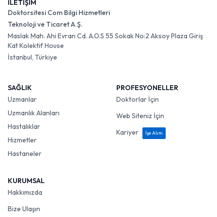
İLETİŞİM
Doktorsitesi Com Bilgi Hizmetleri
Teknoloji ve Ticaret A.Ş.
Maslak Mah. Ahi Evran Cd. A.O.S 55 Sokak No:2 Aksoy Plaza Giriş
Kat Kolektif House
İstanbul, Türkiye
SAĞLIK
PROFESYONELLER
Uzmanlar
Doktorlar İçin
Uzmanlık Alanları
Web Siteniz İçin
Hastalıklar
Kariyer
İşe Alım
Hizmetler
Hastaneler
KURUMSAL
Hakkımızda
Bize Ulaşın