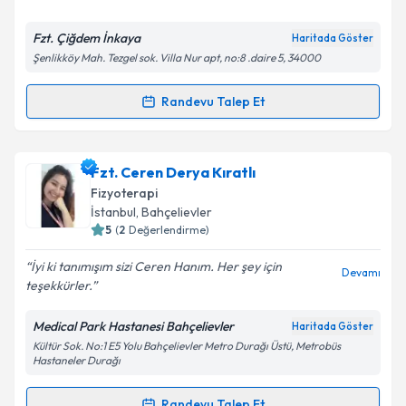
E-posta Adresiniz
Fzt. Çiğdem İnkaya
Haritada Göster
Şenlikköy Mah. Tezgel sok. Villa Nur apt, no:8 .daire 5, 34000
Kişisel verilerimin işlenmesine ilişkin
Aydınlatma
Randevu Talep Et
Randevu Takvimi Talebi
Metni
'ni okudum ve kişisel verilerimin belirtilen
kapsamda işlenmesini kabul ediyorum.
Fzt. Çiğdem İnkaya
için randevu takvimi talebi
Fzt. Ceren Derya Kıratlı
oluşturun. Size bu uzmandan randevu almanız için bir
Takvim Talebini Gönder
Fizyoterapi
takvim hazırlandığında e-posta ile bilgilendireceğiz.
İstanbul
, Bahçelievler
5
(
2
Değerlendirme)
E-posta Adresiniz
İyi ki tanımışım sizi Ceren Hanım. Her şey için
Devamı
teşekkürler.
Medical Park Hastanesi Bahçelievler
Haritada Göster
Kişisel verilerimin işlenmesine ilişkin
Aydınlatma
Kültür Sok. No:1 E5 Yolu Bahçelievler Metro Durağı Üstü, Metrobüs
Metni
'ni okudum ve kişisel verilerimin belirtilen
Hastaneler Durağı
kapsamda işlenmesini kabul ediyorum.
Randevu Talep Et