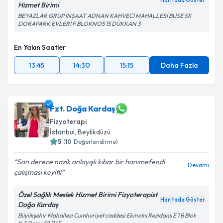
Haritada Göster
Hizmet Birimi
BEYAZLAR GRUP İNŞAAT ADNAN KAHVECİ MAHALLESİ BUSE SK
DORAPARK EVLERİ F BLOKNO5 15 DÜKKAN 3
En Yakın Saatler
13:45
14:30
15:15
Daha Fazla
Fzt. Doğa Kardaş
Fizyoterapi
İstanbul
, Beylikdüzü
5
(
10
Değerlendirme)
Son derece nazik anlayışlı kibar bir hanımefendi
Devamı
çalışması keyifli
Özel Sağlık Meslek Hizmet Birimi Fizyoterapist
Haritada Göster
Doğa Kardaş
Büyükşehir Mahallesi Cumhuriyet caddesi Ekinoks Rezidans E 1 B Blok