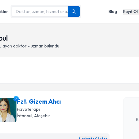
ikler
Blog
Kayıt Ol
bul
ulayan doktor - uzman bulundu
Randevu T
Fzt. Gize
uzmandan ra
posta ile bi
Fzt. Gizem Ahcı
Fizyoterapi
E-posta Ad
İstanbul
, Ataşehir
B
Randevu T