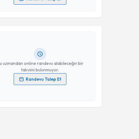
 verilerimin işlenmesine ilişkin
Aydınlatma Metni
'ni
akvimi Talebi
 ve kişisel verilerimin belirtilen kapsamda
esini kabul ediyorum.
Emine Şanlı
için randevu takvimi talebi oluşturun.
andan randevu almanız için bir takvim
Takvim Talebini Gönder
ında e-posta ile bilgilendireceğiz.
resiniz
u uzmandan online randevu alabileceğin bir
takvimi bulunmuyor.
Randevu Talep Et
 verilerimin işlenmesine ilişkin
Aydınlatma Metni
'ni
 ve kişisel verilerimin belirtilen kapsamda
esini kabul ediyorum.
Takvim Talebini Gönder