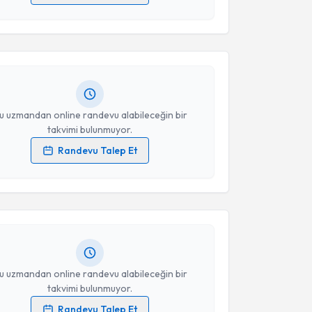
 verilerimin işlenmesine ilişkin
Aydınlatma Metni
'ni
 ve kişisel verilerimin belirtilen kapsamda
esini kabul ediyorum.
p Özcan
için randevu takvimi talebi oluşturun. Size bu
ndevu almanız için bir takvim hazırlandığında e-
lgilendireceğiz.
Takvim Talebini Gönder
resiniz
u uzmandan online randevu alabileceğin bir
takvimi bulunmuyor.
Randevu Talep Et
akvimi Talebi
 verilerimin işlenmesine ilişkin
Aydınlatma Metni
'ni
 ve kişisel verilerimin belirtilen kapsamda
esini kabul ediyorum.
lhekim Keskin
için randevu takvimi talebi oluşturun.
andan randevu almanız için bir takvim
ında e-posta ile bilgilendireceğiz.
Takvim Talebini Gönder
resiniz
u uzmandan online randevu alabileceğin bir
takvimi bulunmuyor.
Randevu Talep Et