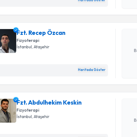
Haritada Göster
Kişisel
okudum
işlenm
Fzt. Rece
uzmandan ra
posta ile bi
Fzt. Recep Özcan
Fizyoterapi
E-posta Ad
İstanbul
, Ataşehir
B
Randevu T
Haritada Göster
Kişisel
okudum
işlenm
Fzt. Abdu
Size bu uzm
hazırlandığ
Fzt. Abdulhekim Keskin
Fizyoterapi
E-posta Ad
İstanbul
, Ataşehir
B