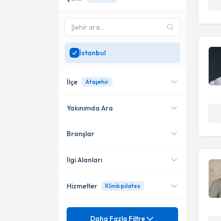
İstanbul
İlçe
Ataşehir
Yakınımda Ara
Branşlar
Konumuma yakın uzmanları
Ataşehir
göster
Bakırköy
İlgi Alanları
Kadıköy
Hizmetler
Klinik pilates
Fizyoterapi
Tuzla
Mezuniyet
Postür (Duruş) Bozuklukları
Daha Fazla Filtre
Bahçelievler