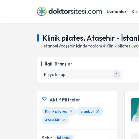
Uzmanlar
Klin
Klinik pilates, Ataşehir - İstan
İstanbul
Ataşehir
içinde toplam
4
Klinik pilates
uyg
İlgili Branşlar
Fizyoterapi
4
Aktif Filtreler
Klinik pilates
İstanbul
Ataşehir
Şehir
İstanbul