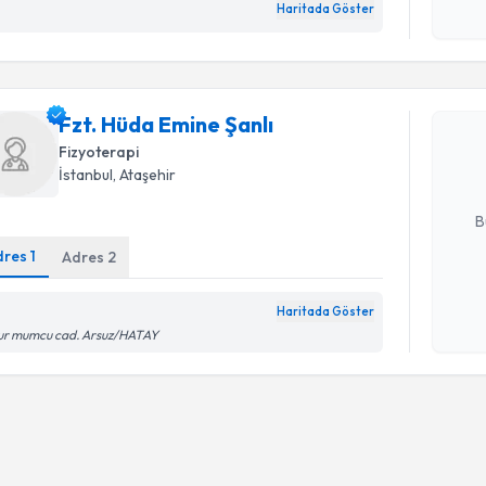
Haritada Göster
Kişisel
Randevu T
okudum
işlenm
Fzt. Hüda 
Fzt. Hüda Emine Şanlı
Size bu uzm
hazırlandığ
Fizyoterapi
İstanbul
, Ataşehir
E-posta Ad
B
dres
1
Adres
2
Kişisel
Haritada Göster
okudum
ur mumcu cad. Arsuz/HATAY
işlenm