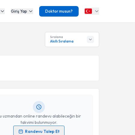
Giriş Yap
Doktor musun?
Sıralama
Akıllı Sıralama
akvimi Talebi
m Ahcı
için randevu takvimi talebi oluşturun. Size bu
ndevu almanız için bir takvim hazırlandığında e-
lgilendireceğiz.
resiniz
u uzmandan online randevu alabileceğin bir
takvimi bulunmuyor.
Randevu Talep Et
akvimi Talebi