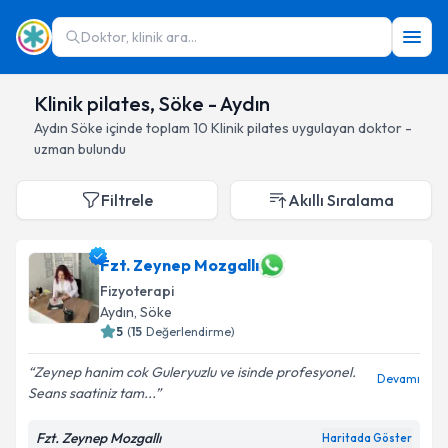
Doktor, klinik ara...
Klinik pilates, Söke - Aydın
Aydın
Söke
içinde toplam
10
Klinik pilates
uygulayan doktor -
uzman bulundu
Filtrele
Akıllı Sıralama
Fzt. Zeynep Mozgallı
Fizyoterapi
Aydın
, Söke
5
(
15
Değerlendirme)
Zeynep hanim cok Guleryuzlu ve isinde profesyonel.
Devamı
Seans saatiniz tam...
Fzt. Zeynep Mozgallı
Haritada Göster