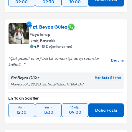
09:00
09:30
10:00
Fzt. Beyza Gülez
Fizyoterapi
İzmir
, Bayraklı
4.9
(
13
Değerlendirme)
Çok pozitif enerji bol bir uzman işinde iyi seanslar
Devamı
kaliteli...
Fzt Beyza Gülez
Haritada Göster
Mansuroğlu, 283/13. Sk. No:2/1 Bina: H1 Blok D:7
En Yakın Saatler
Yarın
Yarın
10 Ağu
Daha Fazla
12:30
13:30
09:00