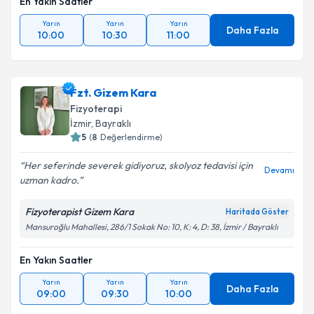
En Yakın Saatler
Yarın
Yarın
Yarın
Daha Fazla
10:00
10:30
11:00
Fzt. Gizem Kara
Fizyoterapi
İzmir
, Bayraklı
5
(
8
Değerlendirme)
Her seferinde severek gidiyoruz, skolyoz tedavisi için
Devamı
uzman kadro.
Fizyoterapist Gizem Kara
Haritada Göster
Mansuroğlu Mahallesi, 286/1 Sokak No: 10, K: 4, D: 38, İzmir / Bayraklı
En Yakın Saatler
Yarın
Yarın
Yarın
Daha Fazla
09:00
09:30
10:00