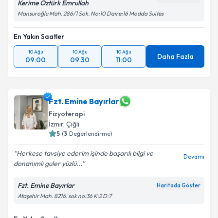
Kerime Öztürk Emrullah
Mansuroğlu Mah. 286/1 Sok. No:10 Daire:16 Modda Suites
En Yakın Saatler
10 Ağu
10 Ağu
10 Ağu
Daha Fazla
09:00
09:30
11:00
Fzt. Emine Bayırlar
Fizyoterapi
İzmir
, Çiğli
5
(
3
Değerlendirme)
Herkese tavsiye ederim işinde başarılı bilgi ve
Devamı
donanımlı guler yüzlü...
Fzt. Emine Bayırlar
Haritada Göster
Ataşehir Mah. 8216. sok no:36 K:2 D:7