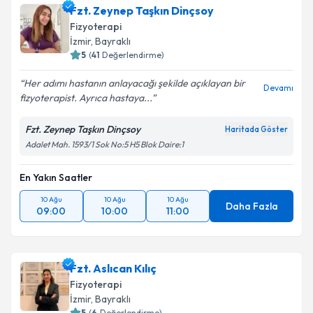
Fzt. Zeynep Taşkın Dinçsoy
Fizyoterapi
İzmir
, Bayraklı
5
(
41
Değerlendirme)
Her adımı hastanın anlayacağı şekilde açıklayan bir
Devamı
fizyoterapist. Ayrıca hastaya...
Fzt. Zeynep Taşkın Dinçsoy
Haritada Göster
Adalet Mah. 1593/1 Sok No:5 H5 Blok Daire:1
En Yakın Saatler
10 Ağu
10 Ağu
10 Ağu
Daha Fazla
09:00
10:00
11:00
Fzt. Aslıcan Kılıç
Fizyoterapi
İzmir
, Bayraklı
5
(
6
Değerlendirme)