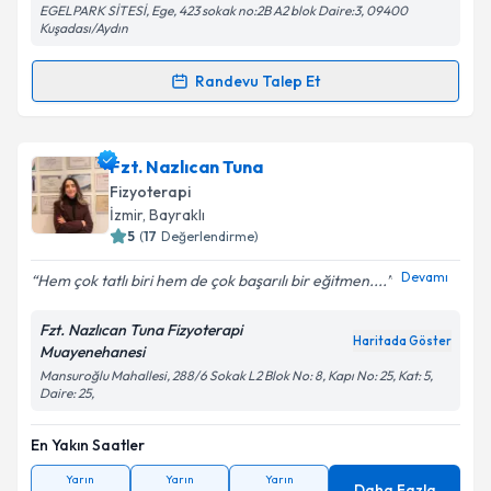
EGELPARK SİTESİ, Ege, 423 sokak no:2B A2 blok Daire:3, 09400
Kuşadası/Aydın
Randevu Talep Et
Randevu Takvimi Talebi
Fzt. Asena Zincap
için randevu takvimi talebi
Fzt. Nazlıcan Tuna
oluşturun. Size bu uzmandan randevu almanız için bir
Fizyoterapi
takvim hazırlandığında e-posta ile bilgilendireceğiz.
İzmir
, Bayraklı
5
(
17
Değerlendirme)
E-posta Adresiniz
Devamı
Hem çok tatlı biri hem de çok başarılı bir eğitmen....
Fzt. Nazlıcan Tuna Fizyoterapi
Haritada Göster
Muayenehanesi
Kişisel verilerimin işlenmesine ilişkin
Aydınlatma
Mansuroğlu Mahallesi, 288/6 Sokak L2 Blok No: 8, Kapı No: 25, Kat: 5,
Metni
'ni okudum ve kişisel verilerimin belirtilen
Daire: 25,
kapsamda işlenmesini kabul ediyorum.
En Yakın Saatler
Takvim Talebini Gönder
Yarın
Yarın
Yarın
Daha Fazla