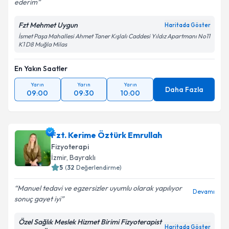
ederim
Fzt Mehmet Uygun
Haritada Göster
İsmet Paşa Mahallesi Ahmet Taner Kışlalı Caddesi Yıldız Apartmanı No11
K1 D8 Muğla Milas
En Yakın Saatler
Yarın
Yarın
Yarın
Daha Fazla
09:00
09:30
10:00
Fzt. Kerime Öztürk Emrullah
Fizyoterapi
İzmir
, Bayraklı
5
(
32
Değerlendirme)
Manuel tedavi ve egzersizler uyumlu olarak yapılıyor
Devamı
sonuç gayet iyi
Özel Sağlık Meslek Hizmet Birimi Fizyoterapist
Haritada Göster