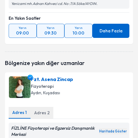
Yenicami mh.Adnan Kahveci cd. No :7/A Söke/AYDIN.
En Yakın Saatler
Yarın
Yarın
Yarın
Daha Fazla
09:00
09:30
10:00
Bölgenize yakın diğer uzmanlar
Fzt. Asena Zincap
Fizyoterapi
Aydın
, Kuşadası
Adres
1
Adres
2
FİZLİNE Fizyoterapi ve Egzersiz Danışmanlık
Haritada Göster
Merkezi