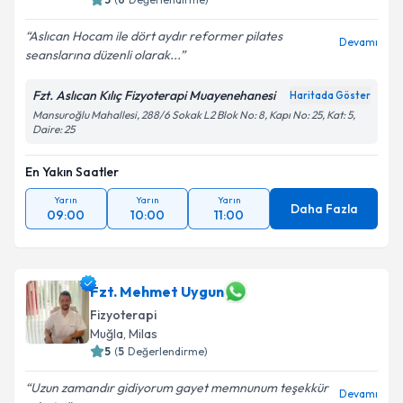
Aslıcan Hocam ile dört aydır reformer pilates
Devamı
seanslarına düzenli olarak...
Fzt. Aslıcan Kılıç Fizyoterapi Muayenehanesi
Haritada Göster
Mansuroğlu Mahallesi, 288/6 Sokak L2 Blok No: 8, Kapı No: 25, Kat: 5,
Daire: 25
En Yakın Saatler
Yarın
Yarın
Yarın
Daha Fazla
09:00
10:00
11:00
Fzt. Mehmet Uygun
Fizyoterapi
Muğla
, Milas
5
(
5
Değerlendirme)
Uzun zamandır gidiyorum gayet memnunum teşekkür
Devamı