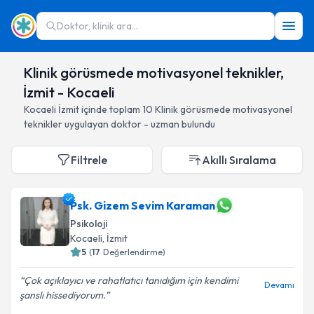
Doktor, klinik ara...
Klinik görüsmede motivasyonel teknikler,
İzmit - Kocaeli
Kocaeli
İzmit
içinde toplam
10
Klinik görüsmede motivasyonel
teknikler
uygulayan doktor - uzman bulundu
Filtrele
Akıllı Sıralama
Psk. Gizem Sevim Karaman
Psikoloji
Kocaeli
, İzmit
5
(
17
Değerlendirme)
Çok açıklayıcı ve rahatlatıcı tanıdığım için kendimi
Devamı
şanslı hissediyorum.