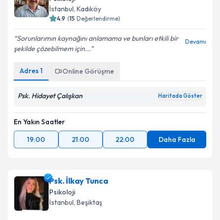
İstanbul
, Kadıköy
4.9
(
15
Değerlendirme)
Sorunlarımın kaynağını anlamama ve bunları etkili bir
Devamı
şekilde çözebilmem için...
Adres
1
Online Görüşme
Psk. Hidayet Çalışkan
Haritada Göster
En Yakın Saatler
19:00
21:00
22:00
Daha Fazla
Psk. İlkay Tunca
Psikoloji
İstanbul
, Beşiktaş