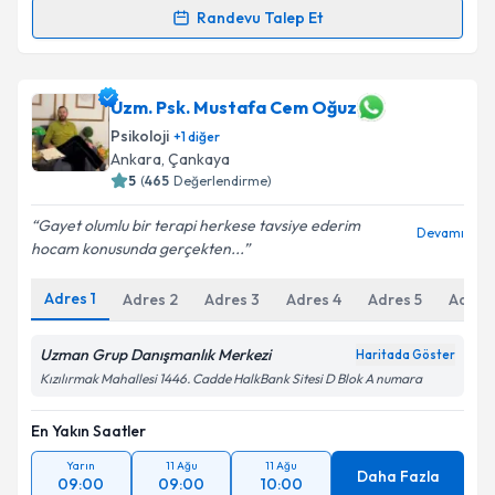
Randevu Talep Et
Randevu Takvimi Talebi
Psk. Mert Arslan
için randevu takvimi talebi
Uzm. Psk. Mustafa Cem Oğuz
oluşturun. Size bu uzmandan randevu almanız için bir
Psikoloji
+
1
diğer
takvim hazırlandığında e-posta ile bilgilendireceğiz.
Ankara
, Çankaya
5
(
465
Değerlendirme)
E-posta Adresiniz
Gayet olumlu bir terapi herkese tavsiye ederim
Devamı
hocam konusunda gerçekten...
Adres
1
Kişisel verilerimin işlenmesine ilişkin
Adres
2
Adres
3
Adres
4
Aydınlatma
Adres
5
Adres
Metni
'ni okudum ve kişisel verilerimin belirtilen
kapsamda işlenmesini kabul ediyorum.
Uzman Grup Danışmanlık Merkezi
Haritada Göster
Kızılırmak Mahallesi 1446. Cadde HalkBank Sitesi D Blok A numara
Takvim Talebini Gönder
En Yakın Saatler
Yarın
11 Ağu
11 Ağu
Daha Fazla
09:00
09:00
10:00