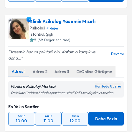
Klinik Psikolog Yasemin Mısırlı
Psikoloji
+
1
diğer
İstanbul
, Şişli
5
(
59
Değerlendirme)
Yasemin hanım çok tatlı biri. Kafam o karışık ve
Devamı
daha...
Adres
1
Adres
2
Adres
3
Online Görüşme
Modern Psikoloji Merkezi
Haritada Göster
Ortaklar Caddesi Sabah Apartmanı No:3 D:3 Mecidiyeköy Meydan
En Yakın Saatler
Yarın
Yarın
Yarın
Daha Fazla
10:00
11:00
12:00