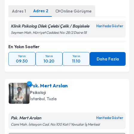
Adres
2
Adres
1
Online Görüşme
Klinik Psikolog Dilek Çelebi Çelik / Başiskele
Haritada Göster
Seymen Mah. Hürriyet Caddesi No: 28/2 Daire:18
En Yakın Saatler
Yarın
Yarın
Yarın
Daha Fazla
09:30
10:20
11:10
Psk. Mert Arslan
Psikoloji
İstanbul
, Tuzla
Psk. Mert Arslan
Haritada Göster
Cami Mah. İstasyon Cad. No:100 Kat:1 Yavuzlar İş Merkezi