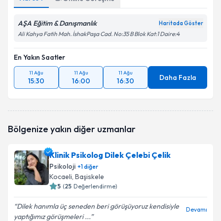
AŞA Eğitim & Danışmanlık
Haritada Göster
Ali Kahya Fatih Mah. İshakPaşa Cad. No:35 B Blok Kat:1 Daire:4
En Yakın Saatler
11 Ağu
11 Ağu
11 Ağu
Daha Fazla
15:30
16:00
16:30
Bölgenize yakın diğer uzmanlar
Klinik Psikolog Dilek Çelebi Çelik
Psikoloji
+
1
diğer
Kocaeli
, Başiskele
5
(
25
Değerlendirme)
Dilek hanımla üç seneden beri görüşüyoruz kendisiyle
Devamı
yaptığımız görüşmeleri ...