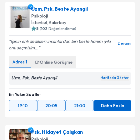
Uzm. Psk. Beste Ayangil
Psikoloji
İstanbul
, Bakırköy
5
(
102
Değerlendirme)
İşinin ehli dedikleri insanlardan biri beste hanım iyiki
Devamı
onu seçmisim...
Adres
1
Online Görüşme
Uzm. Psk. Beste Ayangil
Haritada Göster
En Yakın Saatler
19:10
20:05
21:00
Daha Fazla
Psk. Hidayet Çalışkan
Psikoloji