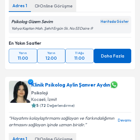
Adres
1
Online Görüşme
Psikolog Gizem Sevim
Haritada Göster
Yahya Kaptan Mah. Şehit Ergün Sk. No:53 Daire :9
En Yakın Saatler
Yarın
Yarın
11 Ağu
Daha Fazla
11:00
12:00
11:00
Klinik Psikolog Aylin Şanver Aydın
Psikoloji
Kocaeli
, İzmit
5
(
72
Değerlendirme)
Hayatımı kolaylaştırmamı sağlayan ve farkındalığımın
Devamı
artmasını sağlayan işinde uzman biridir.
Adres
1
Online Görüşme