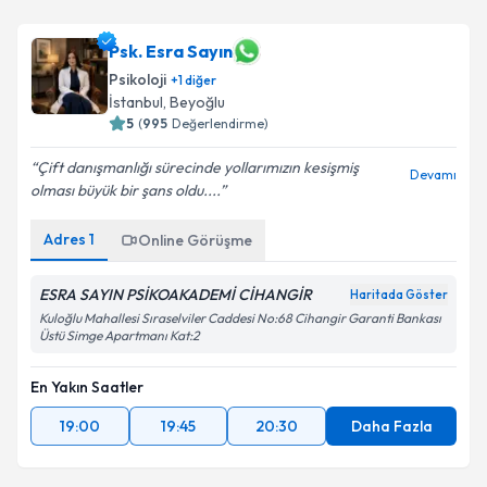
Psk. Esra Sayın
Psikoloji
+
1
diğer
İstanbul
, Beyoğlu
5
(
995
Değerlendirme)
Çift danışmanlığı sürecinde yollarımızın kesişmiş
Devamı
olması büyük bir şans oldu....
Adres
1
Online Görüşme
ESRA SAYIN PSİKOAKADEMİ CİHANGİR
Haritada Göster
Kuloğlu Mahallesi Sıraselviler Caddesi No:68 Cihangir Garanti Bankası
Üstü Simge Apartmanı Kat:2
En Yakın Saatler
19:00
19:45
20:30
Daha Fazla