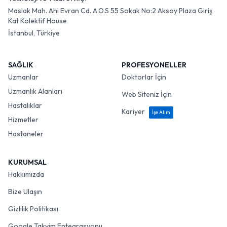
Maslak Mah. Ahi Evran Cd. A.O.S 55 Sokak No:2 Aksoy Plaza Giriş
Kat Kolektif House
İstanbul, Türkiye
SAĞLIK
PROFESYONELLER
Uzmanlar
Doktorlar İçin
Uzmanlık Alanları
Web Siteniz İçin
Hastalıklar
Kariyer
İşe Alım
Hizmetler
Hastaneler
KURUMSAL
Hakkımızda
Bize Ulaşın
Gizlilik Politikası
Google Takvim Entegrasyonu