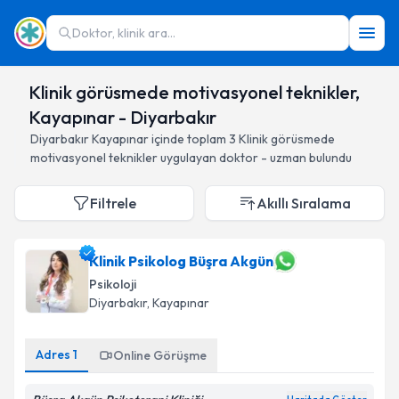
Doktor, klinik ara...
Klinik görüsmede motivasyonel teknikler,
Kayapınar - Diyarbakır
Diyarbakır
Kayapınar
içinde toplam
3
Klinik görüsmede
motivasyonel teknikler
uygulayan doktor - uzman bulundu
Filtrele
Akıllı Sıralama
Klinik Psikolog Büşra Akgün
Psikoloji
Diyarbakır
, Kayapınar
Adres
1
Online Görüşme