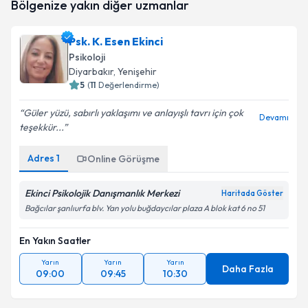
Bölgenize yakın diğer uzmanlar
takvimi talebi oluşturun. Size bu uzmandan randevu
almanız için bir takvim hazırlandığında e-posta ile
bilgilendireceğiz.
Psk. K. Esen Ekinci
Psikoloji
E-posta Adresiniz
Diyarbakır
, Yenişehir
5
(
11
Değerlendirme)
Güler yüzü, sabırlı yaklaşımı ve anlayışlı tavrı için çok
Devamı
teşekkür...
Kişisel verilerimin işlenmesine ilişkin
Aydınlatma
Metni
'ni okudum ve kişisel verilerimin belirtilen
kapsamda işlenmesini kabul ediyorum.
Adres
1
Online Görüşme
Ekinci Psikolojik Danışmanlık Merkezi
Haritada Göster
Takvim Talebini Gönder
Bağcılar şanlıurfa blv. Yan yolu buğdaycılar plaza A blok kat 6 no 51
En Yakın Saatler
Yarın
Yarın
Yarın
Daha Fazla
09:00
09:45
10:30