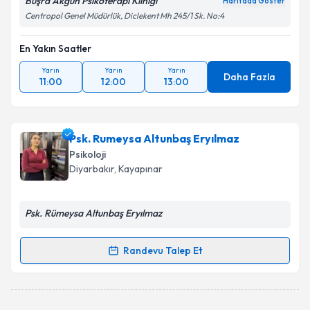
Büşra Akgün Psikoterapi Kliniği
Haritada Göster
Centropol Genel Müdürlük, Diclekent Mh 245/1 Sk. No:4
En Yakın Saatler
Yarın
Yarın
Yarın
Daha Fazla
11:00
12:00
13:00
Psk. Rumeysa Altunbaş Eryılmaz
Psikoloji
Diyarbakır
, Kayapınar
Psk. Rümeysa Altunbaş Eryılmaz
Randevu Talep Et
Randevu Takvimi Talebi
Psk. Rumeysa Altunbaş Eryılmaz
için randevu