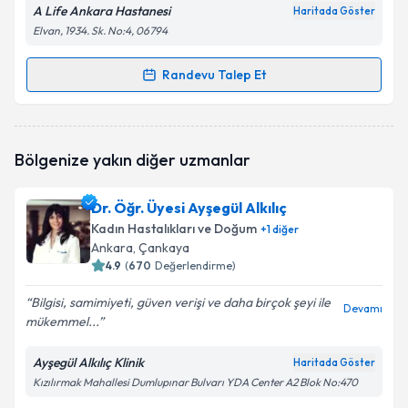
A Life Ankara Hastanesi
Haritada Göster
Elvan, 1934. Sk. No:4, 06794
Randevu Talep Et
Randevu Takvimi Talebi
Op. Dr. Nurdagül Sibel Esti
için randevu takvimi
Bölgenize yakın diğer uzmanlar
talebi oluşturun. Size bu uzmandan randevu almanız
için bir takvim hazırlandığında e-posta ile
bilgilendireceğiz.
Dr. Öğr. Üyesi Ayşegül Alkılıç
Kadın Hastalıkları ve Doğum
+
1
diğer
E-posta Adresiniz
Ankara
, Çankaya
4.9
(
670
Değerlendirme)
Bilgisi, samimiyeti, güven verişi ve daha birçok şeyi ile
Devamı
mükemmel...
Kişisel verilerimin işlenmesine ilişkin
Aydınlatma
Metni
'ni okudum ve kişisel verilerimin belirtilen
kapsamda işlenmesini kabul ediyorum.
Ayşegül Alkılıç Klinik
Haritada Göster
Kızılırmak Mahallesi Dumlupınar Bulvarı YDA Center A2 Blok No:470