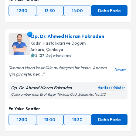
12:30
13:30
14:00
Daha Fazla
Op. Dr. Ahmed Hicran Fakraden
Kadın Hastalıkları ve Doğum
Ankara
, Çankaya
5
(
27
Değerlendirme)
Ahmed Hoca kesinlikle muhteşem bir insan. Annem
Devamı
için girmiştik her...
Op. Dr. Ahmed Hicran Fakraden
Haritada Göster
Çukurambar mah Erol Yaşar Türkalp Cad. Şelale Ap. No:3/2
En Yakın Saatler
12:30
13:00
13:30
Daha Fazla