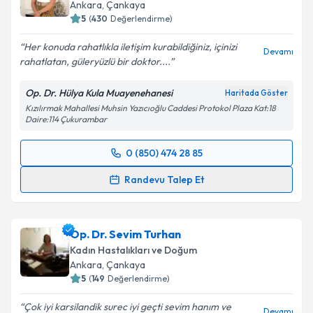
Ankara
, Çankaya
5
(
430
Değerlendirme)
Her konuda rahatlıkla iletişim kurabildiğiniz, içinizi
Devamı
rahatlatan, güleryüzlü bir doktor....
Op. Dr. Hülya Kula Muayenehanesi
Haritada Göster
Kızılırmak Mahallesi Muhsin Yazıcıoğlu Caddesi Protokol Plaza Kat:18
Daire:114 Çukurambar
0 (850) 474 28 85
Randevu Takvimi Talebi
Randevu Talep Et
Op. Dr. Hülya Kula
için randevu takvimi talebi
oluşturun. Size bu uzmandan randevu almanız için bir
Op. Dr. Sevim Turhan
takvim hazırlandığında e-posta ile bilgilendireceğiz.
Kadın Hastalıkları ve Doğum
E-posta Adresiniz
Ankara
, Çankaya
5
(
149
Değerlendirme)
Çok iyi karsilandik surec iyi geçti sevim hanım ve
Devamı