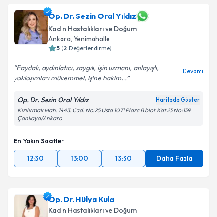
Op. Dr. Sezin Oral Yıldız
Kadın Hastalıkları ve Doğum
Ankara
, Yenimahalle
5
(
2
Değerlendirme)
Faydalı, aydınlatıcı, saygılı, işin uzmanı, anlayışlı,
Devamı
yaklaşımları mükemmel, işine hakim...
Op. Dr. Sezin Oral Yıldız
Haritada Göster
Kızılırmak Mah. 1443. Cad. No:25 Usta 1071 Plaza B blok Kat 23 No:159
Çankaya/Ankara
En Yakın Saatler
12:30
13:00
13:30
Daha Fazla
Op. Dr. Hülya Kula
Kadın Hastalıkları ve Doğum