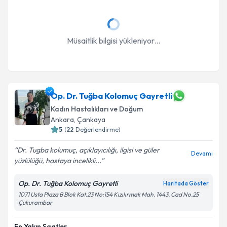
Takvim Talebini Gönder
Müsaitlik bilgisi yükleniyor...
Op. Dr. Tuğba Kolomuç Gayretli
Kadın Hastalıkları ve Doğum
Ankara
, Çankaya
5
(
22
Değerlendirme)
Dr. Tugba kolumuç, açıklayıcılığı, ilgisi ve güler
Devamı
yüzlülüğü, hastaya incelikli...
Op. Dr. Tuğba Kolomuç Gayretli
Haritada Göster
1071 Usta Plaza B Blok Kat.23 No:154 Kızılırmak Mah. 1443. Cad No.25
Çukurambar
En Yakın Saatler