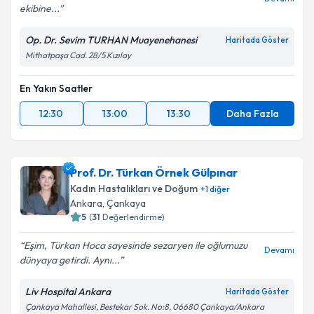
ekibine...
Kişisel verilerimin işlenmesine ilişkin
Aydınlatma
Metni
'ni okudum ve kişisel verilerimin belirtilen
Op. Dr. Sevim TURHAN Muayenehanesi
Haritada Göster
kapsamda işlenmesini kabul ediyorum.
Mithatpaşa Cad. 28/5 Kızılay
En Yakın Saatler
Takvim Talebini Gönder
12:30
13:00
13:30
Daha Fazla
Prof. Dr. Türkan Örnek Gülpınar
Kadın Hastalıkları ve Doğum
+
1
diğer
Ankara
, Çankaya
5
(
31
Değerlendirme)
Eşim, Türkan Hoca sayesinde sezaryen ile oğlumuzu
Devamı
dünyaya getirdi. Aynı...
Liv Hospital Ankara
Haritada Göster
Çankaya Mahallesi, Bestekar Sok. No:8, 06680 Çankaya/Ankara