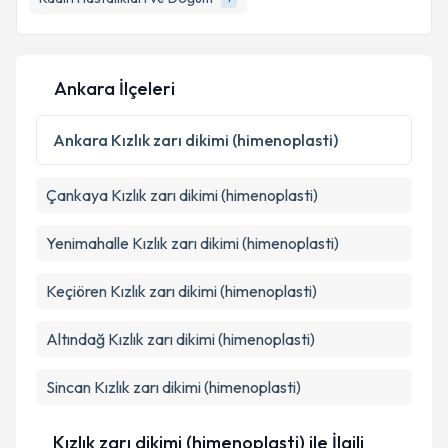
E-posta Adresiniz
Ankara İlçeleri
Kişisel verilerimin işlenmesine ilişkin
Aydınlatma
Ankara
Kızlık zarı dikimi (himenoplasti)
Metni
'ni okudum ve kişisel verilerimin belirtilen
kapsamda işlenmesini kabul ediyorum.
Çankaya
Kızlık zarı dikimi (himenoplasti)
Takvim Talebini Gönder
Yenimahalle
Kızlık zarı dikimi (himenoplasti)
Keçiören
Kızlık zarı dikimi (himenoplasti)
Altındağ
Kızlık zarı dikimi (himenoplasti)
Sincan
Kızlık zarı dikimi (himenoplasti)
Kızlık zarı dikimi (himenoplasti) ile İlgili