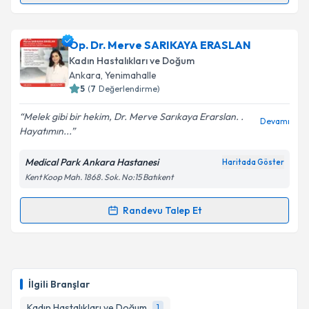
Op. Dr. Zehra Kalınlı
için randevu takvimi talebi
oluşturun. Size bu uzmandan randevu almanız için bir
Op. Dr. Merve SARIKAYA ERASLAN
takvim hazırlandığında e-posta ile bilgilendireceğiz.
Kadın Hastalıkları ve Doğum
E-posta Adresiniz
Ankara
, Yenimahalle
5
(
7
Değerlendirme)
Melek gibi bir hekim, Dr. Merve Sarıkaya Erarslan. .
Devamı
Hayatımın...
Kişisel verilerimin işlenmesine ilişkin
Aydınlatma
Metni
'ni okudum ve kişisel verilerimin belirtilen
Medical Park Ankara Hastanesi
Haritada Göster
kapsamda işlenmesini kabul ediyorum.
Kent Koop Mah. 1868. Sok. No:15 Batıkent
Takvim Talebini Gönder
Randevu Talep Et
Randevu Takvimi Talebi
Op. Dr. Merve SARIKAYA ERASLAN
için randevu
takvimi talebi oluşturun. Size bu uzmandan randevu
İlgili Branşlar
almanız için bir takvim hazırlandığında e-posta ile
bilgilendireceğiz.
Kadın Hastalıkları ve Doğum
1