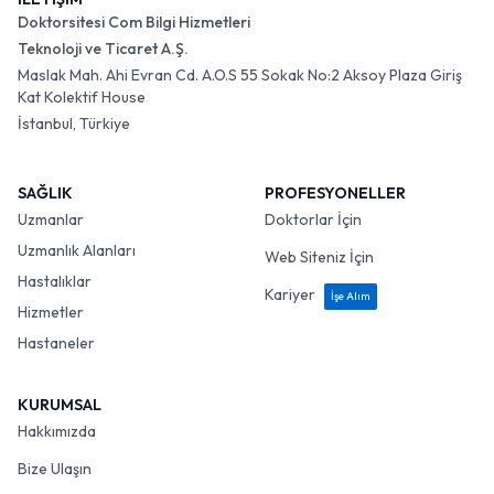
Doktorsitesi Com Bilgi Hizmetleri
Teknoloji ve Ticaret A.Ş.
Maslak Mah. Ahi Evran Cd. A.O.S 55 Sokak No:2 Aksoy Plaza Giriş
Kat Kolektif House
İstanbul, Türkiye
SAĞLIK
PROFESYONELLER
Uzmanlar
Doktorlar İçin
Uzmanlık Alanları
Web Siteniz İçin
Hastalıklar
Kariyer
İşe Alım
Hizmetler
Hastaneler
KURUMSAL
Hakkımızda
Bize Ulaşın