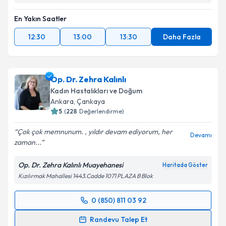
En Yakın Saatler
12:30
13:00
13:30
Daha Fazla
Op. Dr. Zehra Kalınlı
Kadın Hastalıkları ve Doğum
Ankara
, Çankaya
5
(
228
Değerlendirme)
Çok çok memnunum. , yıldır devam ediyorum, her
Devamı
zaman...
Op. Dr. Zehra Kalınlı Muayehanesi
Haritada Göster
Kızılırmak Mahallesi 1443.Cadde 1071 PLAZA B Blok
0 (850) 811 03 92
Randevu Takvimi Talebi
Randevu Talep Et