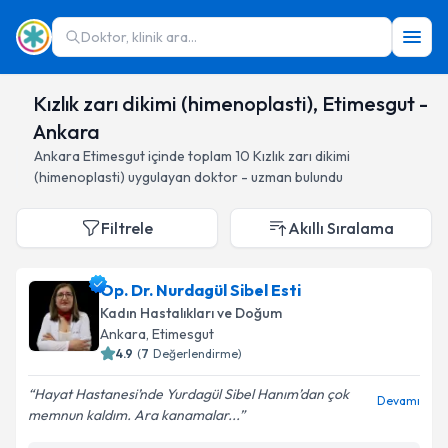
Doktor, klinik ara...
Kızlık zarı dikimi (himenoplasti), Etimesgut -
Ankara
Ankara
Etimesgut
içinde toplam
10
Kızlık zarı dikimi
(himenoplasti)
uygulayan doktor - uzman bulundu
Filtrele
Akıllı Sıralama
Op. Dr. Nurdagül Sibel Esti
Kadın Hastalıkları ve Doğum
Ankara
, Etimesgut
4.9
(
7
Değerlendirme)
Hayat Hastanesi’nde Yurdagül Sibel Hanım’dan çok
Devamı
memnun kaldım. Ara kanamalar...