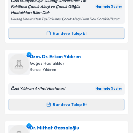
Özel Muayene için Uludağ Üniversitesi Tıp
Fakültesi Çocuk Alerji ve Çocuk Göğüs
Haritada Göster
Hastalıkları Bilim Dalı
Uludağ Üniversitesi Tıp Fakültesi Çocuk Alerji Bilim Dalı Görükle/Bursa
Kişisel verilerimin işlenmesine ilişkin
Aydınlatma
Metni
'ni okudum ve kişisel verilerimin belirtilen
kapsamda işlenmesini kabul ediyorum.
Randevu Talep Et
Randevu Takvimi Talebi
Takvim Talebini Gönder
Doç. Dr. Yakup Canıtez
için randevu takvimi talebi
Uzm. Dr. Erkan Yıldırım
oluşturun. Size bu uzmandan randevu almanız için bir
Göğüs Hastalıkları
takvim hazırlandığında e-posta ile bilgilendireceğiz.
Bursa
, Yıldırım
E-posta Adresiniz
Özel Yıldırım Aritmi Hastanesi
Haritada Göster
Randevu Talep Et
Randevu Takvimi Talebi
Kişisel verilerimin işlenmesine ilişkin
Aydınlatma
Metni
'ni okudum ve kişisel verilerimin belirtilen
kapsamda işlenmesini kabul ediyorum.
Uzm. Dr. Erkan Yıldırım
için randevu takvimi talebi
Dr. Mithat Gassaloğlu