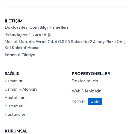
İLETİŞİM
Doktorsitesi Com Bilgi Hizmetleri
Teknoloji ve Ticaret A.Ş.
Maslak Mah. Ahi Evran Cd. A.O.S 55 Sokak No:2 Aksoy Plaza Giriş
Kat Kolektif House
İstanbul, Türkiye
SAĞLIK
PROFESYONELLER
Uzmanlar
Doktorlar İçin
Uzmanlık Alanları
Web Siteniz İçin
Hastalıklar
Kariyer
İşe Alım
Hizmetler
Hastaneler
KURUMSAL