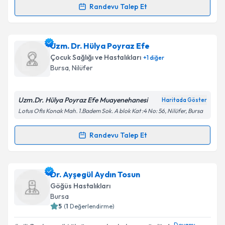
Randevu Talep Et
Randevu Takvimi Talebi
Takvim Talebini Gönder
Uzm. Dr. Melike Beyeç
için randevu takvimi talebi
Uzm. Dr. Hülya Poyraz Efe
oluşturun. Size bu uzmandan randevu almanız için bir
Çocuk Sağlığı ve Hastalıkları
+
1
diğer
takvim hazırlandığında e-posta ile bilgilendireceğiz.
Bursa
, Nilüfer
E-posta Adresiniz
Uzm.Dr. Hülya Poyraz Efe Muayenehanesi
Haritada Göster
Lotus Ofis Konak Mah. 1.Badem Sok. A blok Kat :4 No: 56, Nilüfer, Bursa
Kişisel verilerimin işlenmesine ilişkin
Aydınlatma
Randevu Talep Et
Randevu Takvimi Talebi
Metni
'ni okudum ve kişisel verilerimin belirtilen
kapsamda işlenmesini kabul ediyorum.
Uzm. Dr. Hülya Poyraz Efe
için randevu takvimi
Dr. Ayşegül Aydın Tosun
talebi oluşturun. Size bu uzmandan randevu almanız
Takvim Talebini Gönder
Göğüs Hastalıkları
için bir takvim hazırlandığında e-posta ile
Bursa
bilgilendireceğiz.
5
(
1
Değerlendirme)
E-posta Adresiniz
Devamı