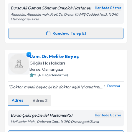
Metni
'ni okudum ve kişisel verilerimin belirtilen
kapsamda işlenmesini kabul ediyorum.
Bursa Ali Osman Sönmez Onkolojı Hastanesı
Haritada Göster
Alaaddin, Alaaddin mah. Prof. Dr. Orhan KAMIŞ Caddesi No:3, 16040
Osmangazi/Bursa
Takvim Talebini Gönder
Randevu Talep Et
Randevu Takvimi Talebi
Uzm. Dr. Nevin Mutlu
için randevu takvimi talebi
Uzm. Dr. Melike Beyeç
oluşturun. Size bu uzmandan randevu almanız için bir
Göğüs Hastalıkları
takvim hazırlandığında e-posta ile bilgilendireceğiz.
Bursa
, Osmangazi
5
(
4
Değerlendirme)
E-posta Adresiniz
Devamı
Doktor melek beyeç iyi bir doktor ilgisi iyi anlatımı...
Adres
1
Adres
2
Kişisel verilerimin işlenmesine ilişkin
Aydınlatma
Metni
'ni okudum ve kişisel verilerimin belirtilen
Bursa Çekirge Devlet Hastanesi(S)
Haritada Göster
kapsamda işlenmesini kabul ediyorum.
Mutluevler Mah., Doburca Cad., 16090 Osmangazi/Bursa