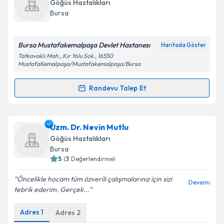
oluşturun. Size bu uzmandan randevu almanız için bir
Göğüs Hastalıkları
takvim hazırlandığında e-posta ile bilgilendireceğiz.
Takvim Talebini Gönder
Bursa
E-posta Adresiniz
Bursa Mustafakemalpaşa Devlet Hastanesı
Haritada Göster
Tatkavaklı Mah., Kır Yolu Sok., 16550
MustafaKemalpaşa/Mustafakemalpaşa/Bursa
Kişisel verilerimin işlenmesine ilişkin
Aydınlatma
Randevu Talep Et
Metni
'ni okudum ve kişisel verilerimin belirtilen
Randevu Takvimi Talebi
kapsamda işlenmesini kabul ediyorum.
Dr. Mithat Gassaloğlu
için randevu takvimi talebi
Uzm. Dr. Nevin Mutlu
Takvim Talebini Gönder
oluşturun. Size bu uzmandan randevu almanız için bir
Göğüs Hastalıkları
takvim hazırlandığında e-posta ile bilgilendireceğiz.
Bursa
5
(
3
Değerlendirme)
E-posta Adresiniz
Öncelikle hocam tüm özverili çalışmalarınız için sizi
Devamı
tebrik ederim. Gerçek...
Adres
1
Adres
2
Kişisel verilerimin işlenmesine ilişkin
Aydınlatma