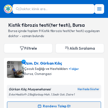
Doktor, klinik ara...
Kistik fibrozis testi(ter testi), Bursa
Bursa
içinde toplam
9
Kistik fibrozis testi(ter testi)
uygulayan
doktor - uzman bulundu
Filtrele
Akıllı Sıralama
Uzm. Dr. Gürkan Kılıç
Çocuk Sağlığı ve Hastalıkları
+
1
diğer
Bursa
, Osmangazi
Gürkan Kılıç Muayenehanesi
Haritada Göster
Evke Mediloft-2 Bağlarbaşı Mah. 1.Sedir Sok. Daire 1
Randevu Talep Et