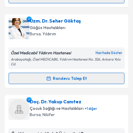
Randevu Takvimi Talebi
Uzm. Dr. Gürkan Kılıç
için randevu takvimi talebi
Uzm. Dr. Seher Göktaş
oluşturun. Size bu uzmandan randevu almanız için bir
Göğüs Hastalıkları
takvim hazırlandığında e-posta ile bilgilendireceğiz.
Bursa
, Yıldırım
E-posta Adresiniz
Özel Medicabil Yıldırım Hastanesi
Haritada Göster
Arabayatağı, Özel MEDICABIL Yıldırım Hastanesi No. 326, Ankara Yolu
Cd.
Kişisel verilerimin işlenmesine ilişkin
Aydınlatma
Randevu Talep Et
Metni
'ni okudum ve kişisel verilerimin belirtilen
Randevu Takvimi Talebi
kapsamda işlenmesini kabul ediyorum.
Uzm. Dr. Seher Göktaş
için randevu takvimi talebi
Doç. Dr. Yakup Canıtez
Takvim Talebini Gönder
oluşturun. Size bu uzmandan randevu almanız için bir
Çocuk Sağlığı ve Hastalıkları
+
1
diğer
takvim hazırlandığında e-posta ile bilgilendireceğiz.
Bursa
, Nilüfer
E-posta Adresiniz