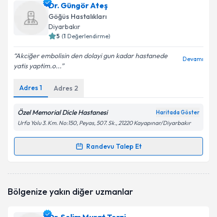
Uzm. Dr. Gülhan Boğatekin
için randevu takvimi
Dr. Güngör Ateş
talebi oluşturun. Size bu uzmandan randevu almanız
Göğüs Hastalıkları
için bir takvim hazırlandığında e-posta ile
Diyarbakır
bilgilendireceğiz.
5
(
1
Değerlendirme)
E-posta Adresiniz
Akciğer embolisin den dolayi gun kadar hastanede
Devamı
yatis yaptim.o...
Adres
1
Adres
2
Kişisel verilerimin işlenmesine ilişkin
Aydınlatma
Metni
'ni okudum ve kişisel verilerimin belirtilen
Özel Memorial Dicle Hastanesi
Haritada Göster
kapsamda işlenmesini kabul ediyorum.
Urfa Yolu 3. Km. No:150, Peyas, 507. Sk., 21220 Kayapınar/Diyarbakır
Randevu Talep Et
Takvim Talebini Gönder
Randevu Takvimi Talebi
Dr. Güngör Ateş
için randevu takvimi talebi oluşturun.
Bölgenize yakın diğer uzmanlar
Size bu uzmandan randevu almanız için bir takvim
hazırlandığında e-posta ile bilgilendireceğiz.