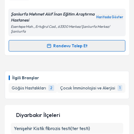
E-posta Adresiniz
Şanlıurfa Mehmet Akif İnan Eğitim Araştırma
Haritada Göster
Hastanesi
Esentepe Mah., Ertuğrul Cad., 63300 Merkez/Şanlıurfa Merkez/
Şanlıurfa
Kişisel verilerimin işlenmesine ilişkin
Aydınlatma
Metni
'ni okudum ve kişisel verilerimin belirtilen
Randevu Talep Et
kapsamda işlenmesini kabul ediyorum.
Randevu Takvimi Talebi
Takvim Talebini Gönder
Uzm. Dr. Melis Kurt
için randevu takvimi talebi
oluşturun. Size bu uzmandan randevu almanız için bir
İlgili Branşlar
takvim hazırlandığında e-posta ile bilgilendireceğiz.
Göğüs Hastalıkları
Çocuk İmmünolojisi ve Alerjisi
Çoc
2
1
E-posta Adresiniz
Diyarbakır İlçeleri
Kişisel verilerimin işlenmesine ilişkin
Aydınlatma
Yenişehir
Metni
Kistik fibrozis testi(ter testi)
'ni okudum ve kişisel verilerimin belirtilen