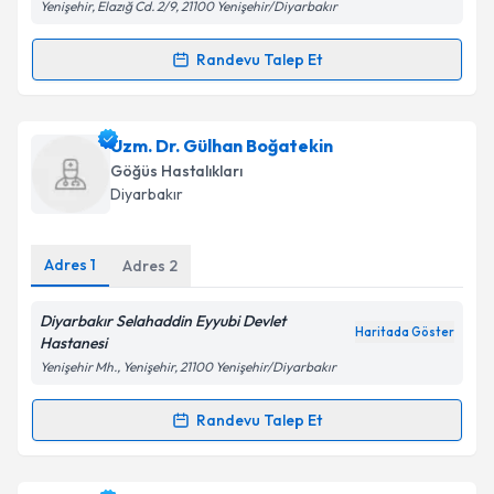
Yenişehir, Elazığ Cd. 2/9, 21100 Yenişehir/Diyarbakır
Randevu Talep Et
Randevu Takvimi Talebi
Doç. Dr. Celal Özcan
için randevu takvimi talebi
Uzm. Dr. Gülhan Boğatekin
oluşturun. Size bu uzmandan randevu almanız için bir
Göğüs Hastalıkları
takvim hazırlandığında e-posta ile bilgilendireceğiz.
Diyarbakır
E-posta Adresiniz
Adres
1
Adres
2
Diyarbakır Selahaddin Eyyubi Devlet
Haritada Göster
Kişisel verilerimin işlenmesine ilişkin
Aydınlatma
Hastanesi
Metni
'ni okudum ve kişisel verilerimin belirtilen
Yenişehir Mh., Yenişehir, 21100 Yenişehir/Diyarbakır
kapsamda işlenmesini kabul ediyorum.
Randevu Talep Et
Randevu Takvimi Talebi
Takvim Talebini Gönder