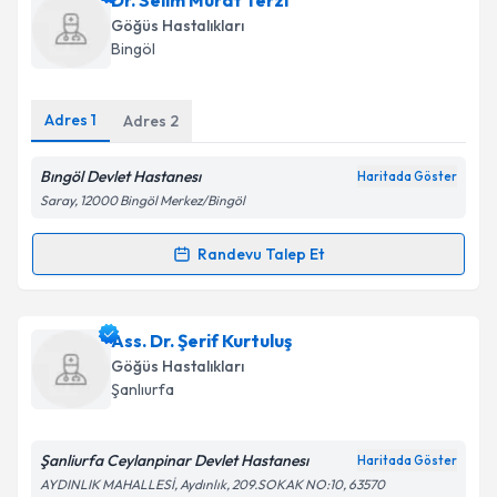
Dr. Selim Murat Terzi
E-posta Adresiniz
Göğüs Hastalıkları
Bingöl
Adres
1
Kişisel verilerimin işlenmesine ilişkin
Adres
2
Aydınlatma
Metni
'ni okudum ve kişisel verilerimin belirtilen
kapsamda işlenmesini kabul ediyorum.
Bıngöl Devlet Hastanesı
Haritada Göster
Saray, 12000 Bingöl Merkez/Bingöl
Takvim Talebini Gönder
Randevu Talep Et
Randevu Takvimi Talebi
Dr. Selim Murat Terzi
için randevu takvimi talebi
Ass. Dr. Şerif Kurtuluş
oluşturun. Size bu uzmandan randevu almanız için bir
Göğüs Hastalıkları
takvim hazırlandığında e-posta ile bilgilendireceğiz.
Şanlıurfa
E-posta Adresiniz
Şanliurfa Ceylanpinar Devlet Hastanesı
Haritada Göster
AYDINLIK MAHALLESİ, Aydınlık, 209.SOKAK NO:10, 63570