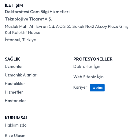
İLETİŞİM
Doktorsitesi Com Bilgi Hizmetleri
Teknoloji ve Ticaret A.Ş.
Maslak Mah. Ahi Evran Cd. A.O.S 55 Sokak No:2 Aksoy Plaza Giriş
Kat Kolektif House
İstanbul, Türkiye
SAĞLIK
PROFESYONELLER
Uzmanlar
Doktorlar İçin
Uzmanlık Alanları
Web Siteniz İçin
Hastalıklar
Kariyer
İşe Alım
Hizmetler
Hastaneler
KURUMSAL
Hakkımızda
Bize Ulaşın