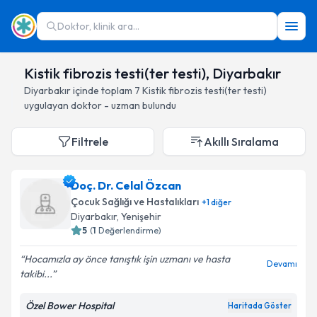
Doktor, klinik ara...
Kistik fibrozis testi(ter testi), Diyarbakır
Diyarbakır
içinde toplam
7
Kistik fibrozis testi(ter testi)
uygulayan doktor - uzman bulundu
Filtrele
Akıllı Sıralama
Doç. Dr. Celal Özcan
Çocuk Sağlığı ve Hastalıkları
+
1
diğer
Diyarbakır
, Yenişehir
5
(
1
Değerlendirme)
Hocamızla ay önce tanıştık işin uzmanı ve hasta
Devamı
takibi...
Özel Bower Hospital
Haritada Göster