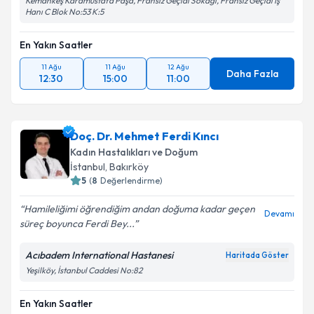
Kemankeş Karamustafa Paşa, Fransız Geçidi Sokağı, Fransız Geçidi İş
Hanı C Blok No:53 K:5
En Yakın Saatler
11 Ağu
11 Ağu
12 Ağu
Daha Fazla
12:30
15:00
11:00
Doç. Dr. Mehmet Ferdi Kıncı
Kadın Hastalıkları ve Doğum
İstanbul
, Bakırköy
5
(
8
Değerlendirme)
Hamileliğimi öğrendiğim andan doğuma kadar geçen
Devamı
süreç boyunca Ferdi Bey...
Acıbadem International Hastanesi
Haritada Göster
Yeşilköy, İstanbul Caddesi No:82
En Yakın Saatler