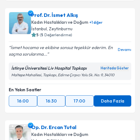
Prof. Dr. İsmet Alkış
Kadın Hastalıkları ve Doğum
+
1
diğer
İstanbul
, Zeytinburnu
5
(
5
Değerlendirme)
İsmet hocama ve ekibine sonsuz teşekkür ederim. En
Devamı
saçma sorularıma...
İstinye Üniversitesi Liv Hospital Topkapı
Haritada Göster
Maltepe Mahallesi, Topkapı, Edirne Çırpıcı Yolu Sk. No: 9, 34010
En Yakın Saatler
16:00
16:30
17:00
Daha Fazla
Op. Dr. Ercan Tutal
Kadın Hastalıkları ve Doğum