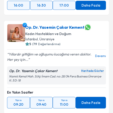
16:00
16:30
17:00
Daha Fazla
Op. Dr. Yasemin Çakar Kement
Kadın Hastalıkları ve Doğum
İstanbul
, Ümraniye
5
(
79
Değerlendirme)
Yıllardır gittiğim ve oğluşumu kucağıma veren doktor.
Devamı
Her şey için...
Op. Dr. Yasemin Çakar Kement
Haritada Göster
Namık Kemal Mah. Sütçi İmam Cad. no: 28/34 Fera Business Ümraniye
K: 3 D: 18
En Yakın Saatler
Yarın
Yarın
Yarın
Daha Fazla
09:20
09:40
11:00