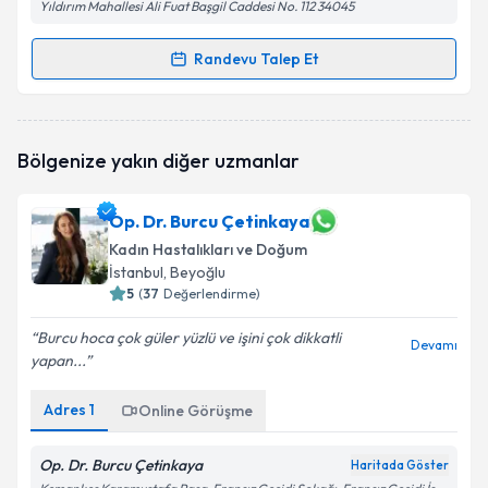
Yıldırım Mahallesi Ali Fuat Başgil Caddesi No. 112 34045
Randevu Talep Et
Randevu Takvimi Talebi
Op. Dr. Melek Yılmaz
için randevu takvimi talebi
Bölgenize yakın diğer uzmanlar
oluşturun. Size bu uzmandan randevu almanız için bir
takvim hazırlandığında e-posta ile bilgilendireceğiz.
Op. Dr. Burcu Çetinkaya
E-posta Adresiniz
Kadın Hastalıkları ve Doğum
İstanbul
, Beyoğlu
5
(
37
Değerlendirme)
Kişisel verilerimin işlenmesine ilişkin
Aydınlatma
Burcu hoca çok güler yüzlü ve işini çok dikkatli
Devamı
Metni
'ni okudum ve kişisel verilerimin belirtilen
yapan...
kapsamda işlenmesini kabul ediyorum.
Adres
1
Online Görüşme
Takvim Talebini Gönder
Op. Dr. Burcu Çetinkaya
Haritada Göster