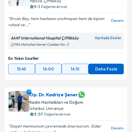
Yalova
, Çiftlikköy
5
(
1
Değerlendirme)
Ercan Bey, hem hastasını unutmayan hem de kişinin
Devamı
ruhsal ve...
Aktif International Hospital Çiftlikköy
Haritada Göster
Çiftlik Mahallesi Kemer Caddesi No : 5
En Yakın Saatler
15:45
16:00
16:15
Daha Fazla
Op. Dr. Kadriye Şener
Kadın Hastalıkları ve Doğum
İstanbul
, Ümraniye
5
(
57
Değerlendirme)
Gayet memnunum çevremede öneriyorum. Güler
Devamı