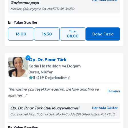
Gaziosmanpaşa
Merkez, Çukurçeşme Cd. No:57 D:59, 34250
En Yakın Saatler
Yarın
16:00
16:30
Daha Fazla
08:00
Op. Dr. Pınar Türk
Kadın Hastalıkları ve Doğum
Bursa
, Nilüfer
5
(
469
Değerlendirme)
Kendisine çok teşekkür ederim. Detaylı anlatımı ve
Devamı
ilgisi her...
Op. Dr. Pınar Türk Özel Muayenehanesi
Haritada Göster
Cumhuriyet Mah. Yağmur Sok. No:14 Cadde 224 Sitesi A Blok Kat:7 D:13
En Yakın Saatler