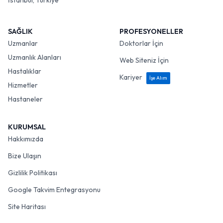
İstanbul, Türkiye
SAĞLIK
PROFESYONELLER
Uzmanlar
Doktorlar İçin
Uzmanlık Alanları
Web Siteniz İçin
Hastalıklar
Kariyer
İşe Alım
Hizmetler
Hastaneler
KURUMSAL
Hakkımızda
Bize Ulaşın
Gizlilik Politikası
Google Takvim Entegrasyonu
Site Haritası