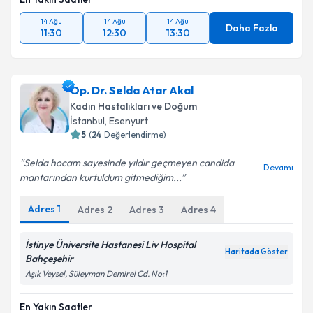
14 Ağu
14 Ağu
14 Ağu
Daha Fazla
11:30
12:30
13:30
Op. Dr. Selda Atar Akal
Kadın Hastalıkları ve Doğum
İstanbul
, Esenyurt
5
(
24
Değerlendirme)
Selda hocam sayesinde yıldır geçmeyen candida
Devamı
mantarından kurtuldum gitmediğim...
Adres
1
Adres
2
Adres
3
Adres
4
İstinye Üniversite Hastanesi Liv Hospital
Haritada Göster
Bahçeşehir
Aşık Veysel, Süleyman Demirel Cd. No:1
En Yakın Saatler