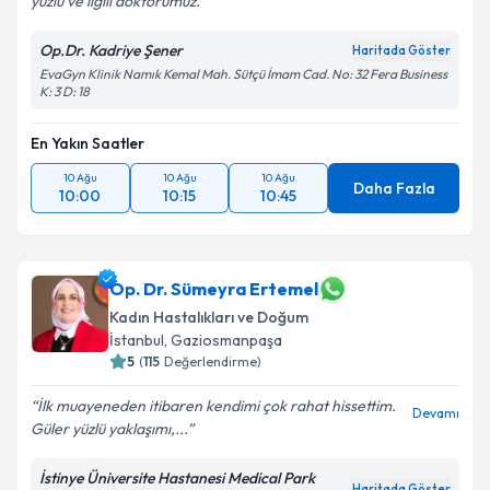
yüzlü ve ilgili doktorumuz.
Op.Dr. Kadriye Şener
Haritada Göster
EvaGyn Klinik Namık Kemal Mah. Sütçü İmam Cad. No: 32 Fera Business
K: 3 D: 18
En Yakın Saatler
10 Ağu
10 Ağu
10 Ağu
Daha Fazla
10:00
10:15
10:45
Op. Dr. Sümeyra Ertemel
Kadın Hastalıkları ve Doğum
İstanbul
, Gaziosmanpaşa
5
(
115
Değerlendirme)
İlk muayeneden itibaren kendimi çok rahat hissettim.
Devamı
Güler yüzlü yaklaşımı,...
İstinye Üniversite Hastanesi Medical Park
Haritada Göster