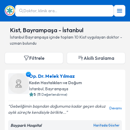
Doktor, klinik ara...
Kist, Bayrampaşa - İstanbul
İstanbul
Bayrampaşa
içinde toplam
10
Kist
uygulayan doktor -
uzman bulundu
Filtrele
Akıllı Sıralama
Op. Dr. Melek Yılmaz
Kadın Hastalıkları ve Doğum
İstanbul
, Bayrampaşa
5
(
11
Değerlendirme)
Gebeliğimin başından doğumuma kadar geçen dokuz
Devamı
aylık süreçte kendisiyle birlikte...
Baypark Hospital
Haritada Göster