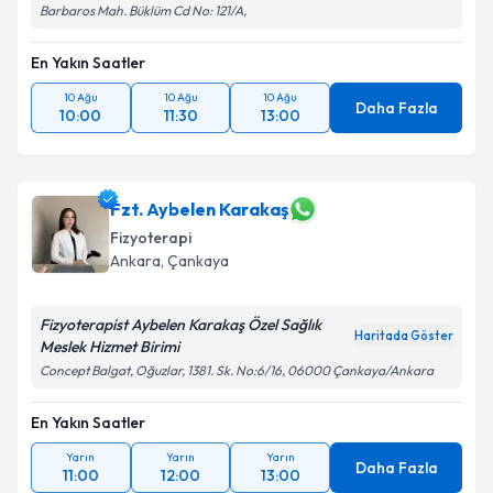
Barbaros Mah. Büklüm Cd No: 121/A,
En Yakın Saatler
10 Ağu
10 Ağu
10 Ağu
Daha Fazla
10:00
11:30
13:00
Fzt. Aybelen Karakaş
Fizyoterapi
Ankara
, Çankaya
Fizyoterapist Aybelen Karakaş Özel Sağlık
Haritada Göster
Meslek Hizmet Birimi
Concept Balgat, Oğuzlar, 1381. Sk. No:6/16, 06000 Çankaya/Ankara
En Yakın Saatler
Yarın
Yarın
Yarın
Daha Fazla
11:00
12:00
13:00