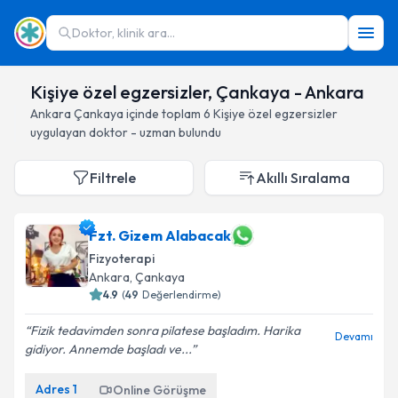
Doktor, klinik ara...
Kişiye özel egzersizler, Çankaya - Ankara
Ankara
Çankaya
içinde toplam
6
Kişiye özel egzersizler
uygulayan doktor - uzman bulundu
Filtrele
Akıllı Sıralama
Fzt. Gizem Alabacak
Fizyoterapi
Ankara
, Çankaya
4.9
(
49
Değerlendirme)
Fizik tedavimden sonra pilatese başladım. Harika
Devamı
gidiyor. Annemde başladı ve...
Adres
1
Online Görüşme