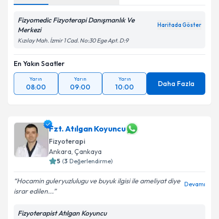
Fizyomedic Fizyoterapi Danışmanlık Ve
Haritada Göster
Merkezi
Kızılay Mah. İzmir 1 Cad. No:30 Ege Apt. D:9
En Yakın Saatler
Yarın
Yarın
Yarın
Daha Fazla
08:00
09:00
10:00
Fzt. Atılgan Koyuncu
Fizyoterapi
Ankara
, Çankaya
5
(
3
Değerlendirme)
Hocamin guleryuzlulugu ve buyuk ilgisi ile ameliyat diye
Devamı
israr edilen...
Fizyoterapist Atılgan Koyuncu