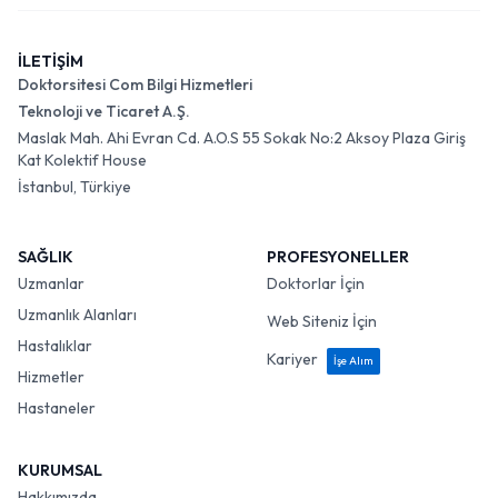
İLETİŞİM
Doktorsitesi Com Bilgi Hizmetleri
Teknoloji ve Ticaret A.Ş.
Maslak Mah. Ahi Evran Cd. A.O.S 55 Sokak No:2 Aksoy Plaza Giriş
Kat Kolektif House
İstanbul, Türkiye
SAĞLIK
PROFESYONELLER
Uzmanlar
Doktorlar İçin
Uzmanlık Alanları
Web Siteniz İçin
Hastalıklar
Kariyer
İşe Alım
Hizmetler
Hastaneler
KURUMSAL
Hakkımızda