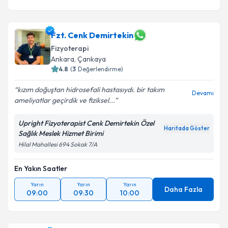
Fzt. Cenk Demirtekin
Fizyoterapi
Ankara
, Çankaya
4.8
(
3
Değerlendirme)
kızım doğuştan hidrosefali hastasıydı. bir takım
Devamı
ameliyatlar geçirdik ve fiziksel...
Upright Fizyoterapist Cenk Demirtekin Özel
Haritada Göster
Sağlık Meslek Hizmet Birimi
Hilal Mahallesi 694 Sokak 7/A
En Yakın Saatler
Yarın
Yarın
Yarın
Daha Fazla
09:00
09:30
10:00