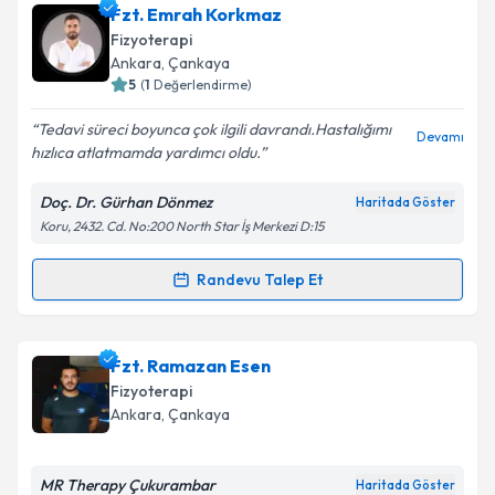
Fzt. Emrah Korkmaz
Fizyoterapi
Ankara
, Çankaya
5
(
1
Değerlendirme)
Tedavi süreci boyunca çok ilgili davrandı.Hastalığımı
Devamı
hızlıca atlatmamda yardımcı oldu.
Doç. Dr. Gürhan Dönmez
Haritada Göster
Koru, 2432. Cd. No:200 North Star İş Merkezi D:15
Randevu Talep Et
Randevu Takvimi Talebi
Fzt. Emrah Korkmaz
için randevu takvimi talebi
Fzt. Ramazan Esen
oluşturun. Size bu uzmandan randevu almanız için bir
Fizyoterapi
takvim hazırlandığında e-posta ile bilgilendireceğiz.
Ankara
, Çankaya
E-posta Adresiniz
MR Therapy Çukurambar
Haritada Göster