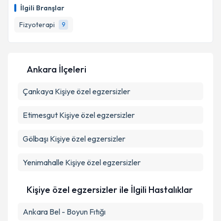
oluşturun. Size bu uzmandan randevu almanız için bir
İlgili Branşlar
takvim hazırlandığında e-posta ile bilgilendireceğiz.
Fizyoterapi
9
E-posta Adresiniz
Ankara İlçeleri
Kişisel verilerimin işlenmesine ilişkin
Aydınlatma
Çankaya
Metni
Kişiye özel egzersizler
'ni okudum ve kişisel verilerimin belirtilen
kapsamda işlenmesini kabul ediyorum.
Etimesgut
Kişiye özel egzersizler
Takvim Talebini Gönder
Gölbaşı
Kişiye özel egzersizler
Yenimahalle
Kişiye özel egzersizler
Kişiye özel egzersizler ile İlgili Hastalıklar
Ankara Bel - Boyun Fıtığı