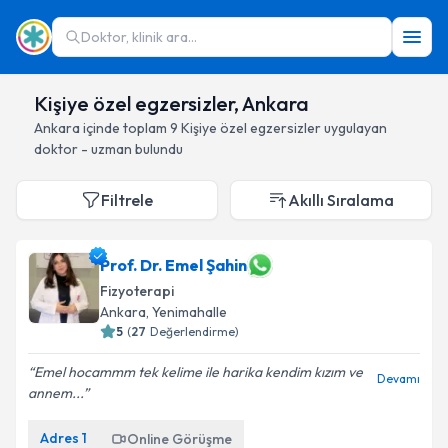
Doktor, klinik ara...
Kişiye özel egzersizler, Ankara
Ankara
içinde toplam
9
Kişiye özel egzersizler
uygulayan
doktor - uzman bulundu
Filtrele
Akıllı Sıralama
Prof. Dr. Emel Şahin
Fizyoterapi
Ankara
, Yenimahalle
5
(
27
Değerlendirme)
Emel hocammm tek kelime ile harika kendim kızım ve
Devamı
annem...
Adres
1
Online Görüşme