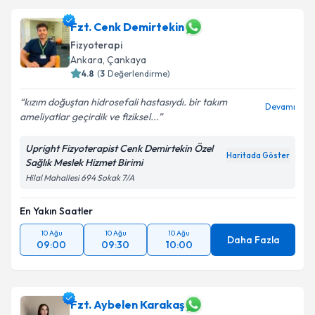
Fzt. Cenk Demirtekin
Fizyoterapi
Ankara
, Çankaya
4.8
(
3
Değerlendirme)
kızım doğuştan hidrosefali hastasıydı. bir takım
Devamı
ameliyatlar geçirdik ve fiziksel...
Upright Fizyoterapist Cenk Demirtekin Özel
Haritada Göster
Sağlık Meslek Hizmet Birimi
Hilal Mahallesi 694 Sokak 7/A
En Yakın Saatler
10 Ağu
10 Ağu
10 Ağu
Daha Fazla
09:00
09:30
10:00
Fzt. Aybelen Karakaş