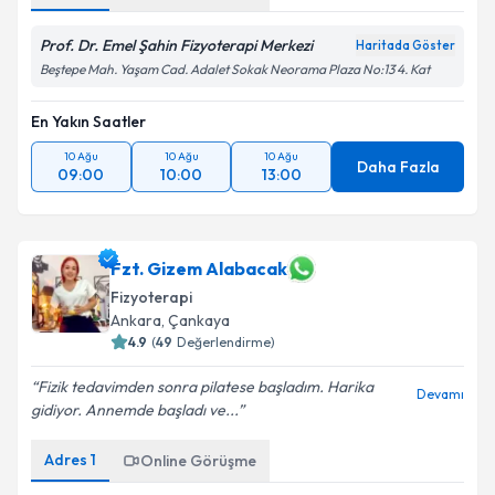
Prof. Dr. Emel Şahin Fizyoterapi Merkezi
Haritada Göster
Beştepe Mah. Yaşam Cad. Adalet Sokak Neorama Plaza No:13 4. Kat
En Yakın Saatler
10 Ağu
10 Ağu
10 Ağu
Daha Fazla
09:00
10:00
13:00
Fzt. Gizem Alabacak
Fizyoterapi
Ankara
, Çankaya
4.9
(
49
Değerlendirme)
Fizik tedavimden sonra pilatese başladım. Harika
Devamı
gidiyor. Annemde başladı ve...
Adres
1
Online Görüşme