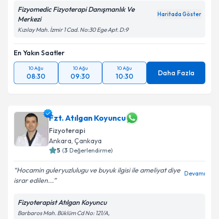
Fizyomedic Fizyoterapi Danışmanlık Ve
Haritada Göster
Merkezi
Kızılay Mah. İzmir 1 Cad. No:30 Ege Apt. D:9
En Yakın Saatler
10 Ağu
10 Ağu
10 Ağu
Daha Fazla
08:30
09:30
10:30
Fzt. Atılgan Koyuncu
Fizyoterapi
Ankara
, Çankaya
5
(
3
Değerlendirme)
Hocamin guleryuzlulugu ve buyuk ilgisi ile ameliyat diye
Devamı
israr edilen...
Fizyoterapist Atılgan Koyuncu
Barbaros Mah. Büklüm Cd No: 121/A,