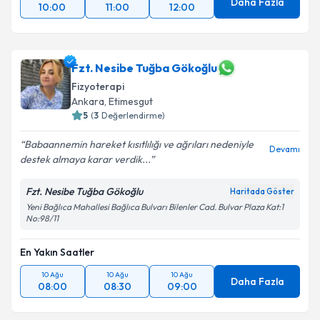
Daha Fazla
10:00
11:00
12:00
Fzt. Nesibe Tuğba Gökoğlu
Fizyoterapi
Ankara
, Etimesgut
5
(
3
Değerlendirme)
Babaannemin hareket kısıtlılığı ve ağrıları nedeniyle
Devamı
destek almaya karar verdik...
Fzt. Nesibe Tuğba Gökoğlu
Haritada Göster
Yeni Bağlıca Mahallesi Bağlıca Bulvarı Bilenler Cad. Bulvar Plaza Kat:1
No:98/11
En Yakın Saatler
10 Ağu
10 Ağu
10 Ağu
Daha Fazla
08:00
08:30
09:00