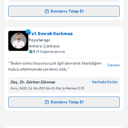
Randevu Talep Et
Randevu Takvimi Talebi
Fzt. Ramazan Esen
için randevu takvimi talebi
Fzt. Emrah Korkmaz
oluşturun. Size bu uzmandan randevu almanız için bir
Fizyoterapi
takvim hazırlandığında e-posta ile bilgilendireceğiz.
Ankara
, Çankaya
5
(
1
Değerlendirme)
E-posta Adresiniz
Tedavi süreci boyunca çok ilgili davrandı.Hastalığımı
Devamı
hızlıca atlatmamda yardımcı oldu.
Doç. Dr. Gürhan Dönmez
Haritada Göster
Kişisel verilerimin işlenmesine ilişkin
Aydınlatma
Koru, 2432. Cd. No:200 North Star İş Merkezi D:15
Metni
'ni okudum ve kişisel verilerimin belirtilen
kapsamda işlenmesini kabul ediyorum.
Randevu Talep Et
Randevu Takvimi Talebi
Takvim Talebini Gönder
Fzt. Emrah Korkmaz
için randevu takvimi talebi