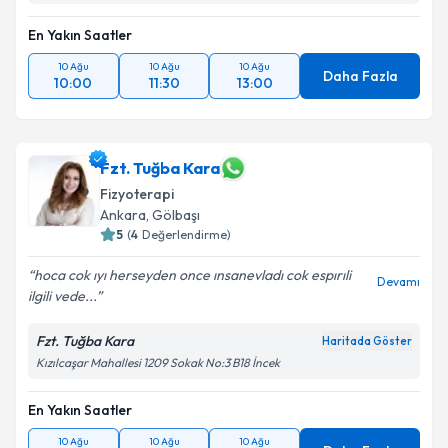
En Yakın Saatler
10 Ağu
10 Ağu
10 Ağu
Daha Fazla
10:00
11:30
13:00
Fzt. Tuğba Kara
Fizyoterapi
Ankara
, Gölbaşı
5
(
4
Değerlendirme)
hoca cok ıyı herseyden once ınsanevladı cok espırıli
Devamı
ilgili vede...
Fzt. Tuğba Kara
Haritada Göster
Kızılcaşar Mahallesi 1209 Sokak No:3 B18 İncek
En Yakın Saatler
10 Ağu
10 Ağu
10 Ağu