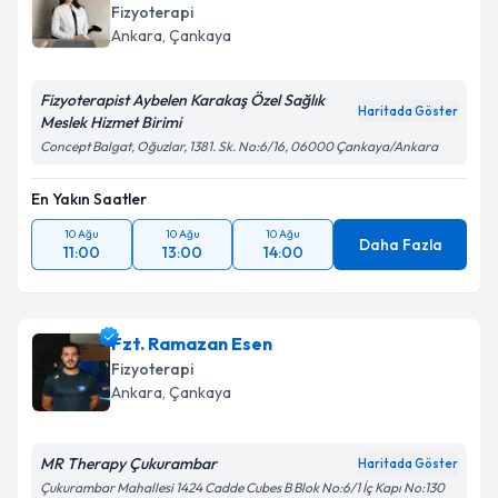
Fizyoterapi
Ankara
, Çankaya
Fizyoterapist Aybelen Karakaş Özel Sağlık
Haritada Göster
Meslek Hizmet Birimi
Concept Balgat, Oğuzlar, 1381. Sk. No:6/16, 06000 Çankaya/Ankara
En Yakın Saatler
10 Ağu
10 Ağu
10 Ağu
Daha Fazla
11:00
13:00
14:00
Fzt. Ramazan Esen
Fizyoterapi
Ankara
, Çankaya
MR Therapy Çukurambar
Haritada Göster
Çukurambar Mahallesi 1424 Cadde Cubes B Blok No:6/1 İç Kapı No:130