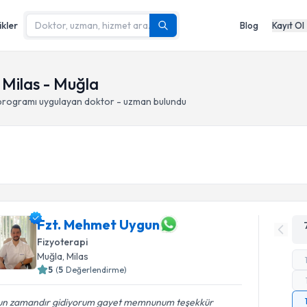
ikler
Blog
Kayıt Ol
 Milas - Muğla
 programı
uygulayan doktor - uzman bulundu
Fzt. Mehmet Uygun
Fizyoterapi
Muğla
, Milas
5
(
5
Değerlendirme)
un zamandır gidiyorum gayet memnunum teşekkür