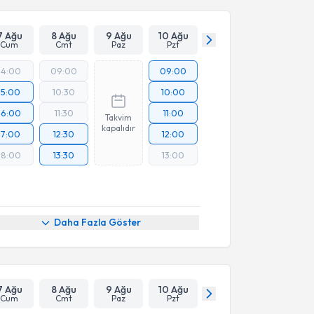
7 Ağu
8 Ağu
9 Ağu
10 Ağu
Cum
Cmt
Paz
Pzt
14:00
09:00
09:00
15:00
10:30
10:00
16:00
11:30
11:00
Takvim
kapalıdır
17:00
12:30
12:00
18:00
13:30
13:00
Daha Fazla Göster
7 Ağu
8 Ağu
9 Ağu
10 Ağu
Cum
Cmt
Paz
Pzt