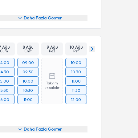
Daha Fazla Göster
7 Ağu
8 Ağu
9 Ağu
10 Ağu
Cum
Cmt
Paz
Pzt
14:00
09:00
10:00
14:30
09:30
10:30
15:00
10:00
11:00
Takvim
kapalıdır
15:30
10:30
11:30
16:00
11:00
12:00
Daha Fazla Göster