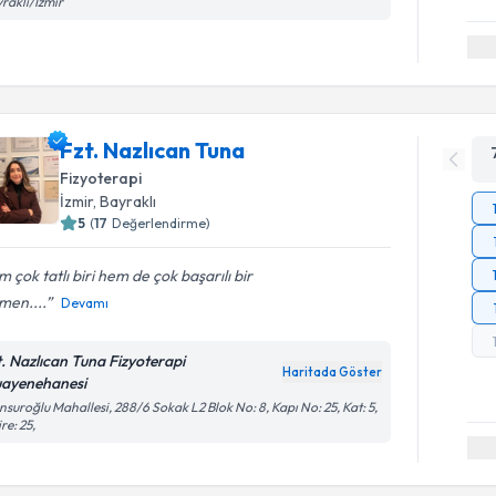
raklı/İzmir
Fzt. Nazlıcan Tuna
Fizyoterapi
İzmir
, Bayraklı
5
(
17
Değerlendirme)
 çok tatlı biri hem de çok başarılı bir
men....
Devamı
t. Nazlıcan Tuna Fizyoterapi
Haritada Göster
ayenehanesi
suroğlu Mahallesi, 288/6 Sokak L2 Blok No: 8, Kapı No: 25, Kat: 5,
re: 25,