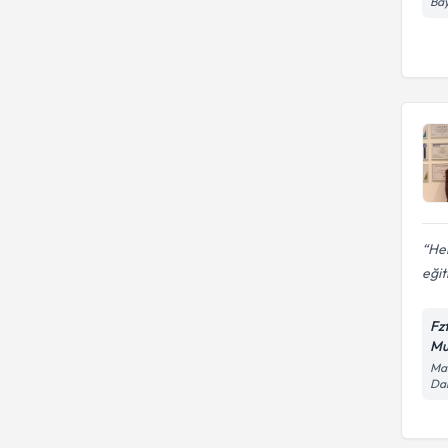
Bay
Hem
eğit
Fz
Mu
Man
Dai