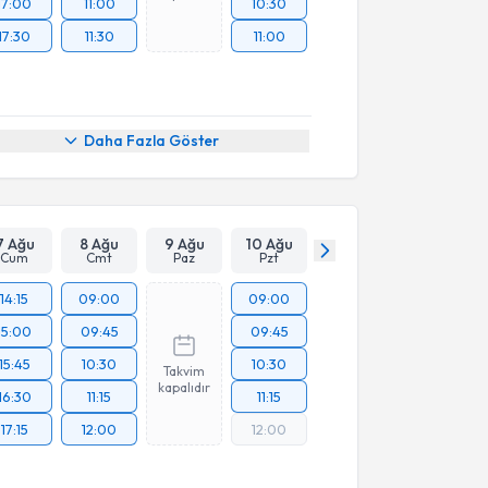
17:00
11:00
10:30
17:30
11:30
11:00
Daha Fazla Göster
7 Ağu
8 Ağu
9 Ağu
10 Ağu
Cum
Cmt
Paz
Pzt
14:15
09:00
09:00
15:00
09:45
09:45
15:45
10:30
10:30
Takvim
kapalıdır
16:30
11:15
11:15
17:15
12:00
12:00