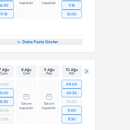
kapalıdır
kapalıdır
16:30
11:15
17:15
12:00
Daha Fazla Göster
7 Ağu
8 Ağu
9 Ağu
10 Ağu
Cum
Cmt
Paz
Pzt
14:00
09:00
15:00
09:30
15:30
10:00
Takvim
Takvim
kapalıdır
kapalıdır
16:00
11:00
17:00
11:30