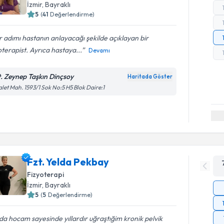
İzmir
, Bayraklı
5
(
41
Değerlendirme)
 adımı hastanın anlayacağı şekilde açıklayan bir
oterapist. Ayrıca hastaya...
Devamı
t. Zeynep Taşkın Dinçsoy
Haritada Göster
let Mah. 1593/1 Sok No:5 H5 Blok Daire:1
Fzt. Yelda Pekbay
Fizyoterapi
İzmir
, Bayraklı
5
(
5
Değerlendirme)
da hocam sayesinde yıllardır uğraştığim kronik pelvik