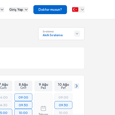
Giriş Yap
Doktor musun?
Sıralama
Akıllı Sıralama
7 Ağu
8 Ağu
9 Ağu
10 Ağu
Cum
Cmt
Paz
Pzt
14:00
09:00
09:00
14:30
09:30
09:30
15:00
10:00
10:00
Takvim