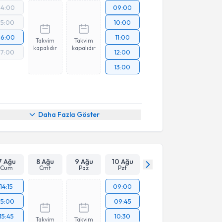
14:00
09:00
15:00
10:00
16:00
11:00
Takvim
Takvim
kapalıdır
kapalıdır
17:00
12:00
13:00
Daha Fazla Göster
7 Ağu
8 Ağu
9 Ağu
10 Ağu
Cum
Cmt
Paz
Pzt
14:15
09:00
15:00
09:45
15:45
10:30
Takvim
Takvim