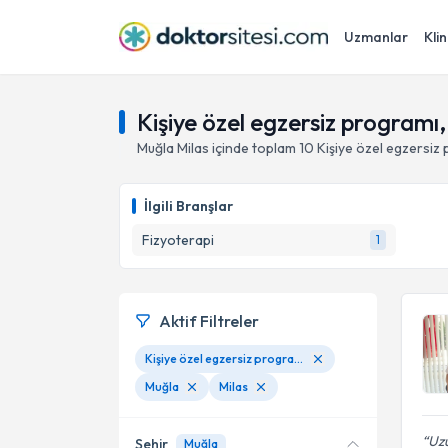
Uzmanlar
Klin
Kişiye özel egzersiz programı,
Muğla
Milas
içinde toplam
10
Kişiye özel egzersiz
İlgili Branşlar
Fizyoterapi
1
Aktif Filtreler
Kişiye özel egzersiz programı
Muğla
Milas
Uz
Şehir
Muğla