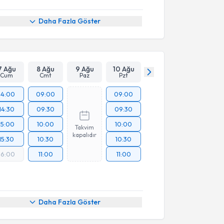
Daha Fazla Göster
7 Ağu
8 Ağu
9 Ağu
10 Ağu
Cum
Cmt
Paz
Pzt
14:00
09:00
09:00
14:30
09:30
09:30
15:00
10:00
10:00
Takvim
kapalıdır
15:30
10:30
10:30
16:00
11:00
11:00
Daha Fazla Göster