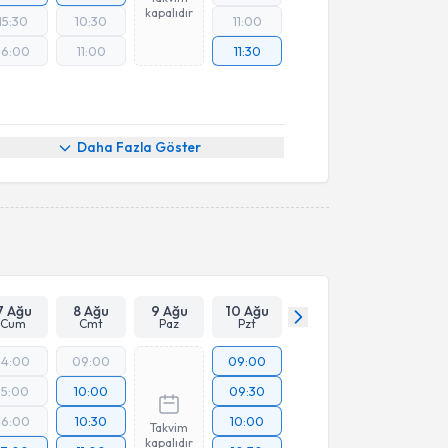
kapalıdır
15:30
10:30
11:00
16:00
11:00
11:30
Daha Fazla Göster
7 Ağu
8 Ağu
9 Ağu
10 Ağu
Cum
Cmt
Paz
Pzt
14:00
09:00
09:00
15:00
10:00
09:30
16:00
10:30
10:00
Takvim
kapalıdır