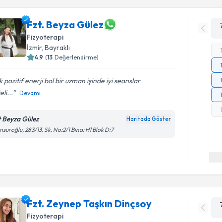
Fzt. Beyza Gülez
Fizyoterapi
İzmir
, Bayraklı
4.9
(
13
Değerlendirme)
 pozitif enerji bol bir uzman işinde iyi seanslar
eli...
Devamı
t Beyza Gülez
Haritada Göster
suroğlu, 283/13. Sk. No:2/1 Bina: H1 Blok D:7
Fzt. Zeynep Taşkın Dinçsoy
Fizyoterapi