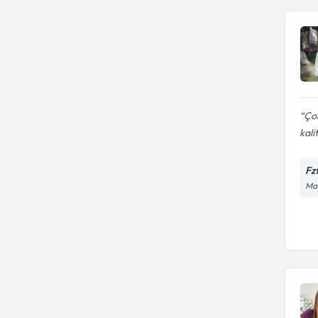
Çok
kalit
Fz
Man