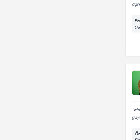
agrı
Fz
Lid
Man
gaye
Öz
Fi