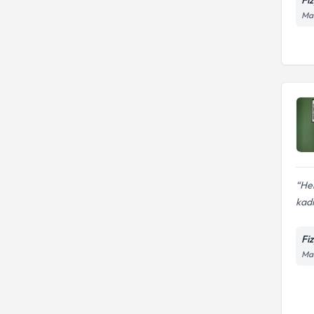
Man
Her
kad
Fi
Man