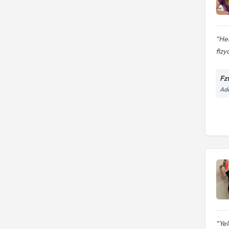
Her
fizy
Fz
Ada
Yel