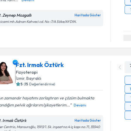
t. Zeynep Mozgallı
Haritada Göster
icami mh.Adnan Kahveci cd. No :7/A Söke/AYDIN.
Fzt. Irmak Öztürk
Fizyoterapi
İzmir
, Bayraklı
5
(
15
Değerlendirme)
un zamandır hayatımı zorlaştıran ve çözüm bulmakta
andığım pelvik ağrılarım/şikayetlerim...
Devamı
t. Irmak Öztürk
Haritada Göster
er Centrio, Mansuroğlu, 1593/1. Sk. inşaat no:4 iç kapı no:71, 35540