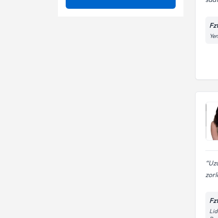
Ağrı
Ünvan
3 boyutlu skolyoz tedavisi
Fz
Ağrı Kontrolü
Yen
Ağrı
YAKIN DOGU UNIVERSITESI
Akupunktur
Ameliyatsız bel fıtığı tedavisi
Fzt.
Aşil Tendonu Yaralanmaları
Bağ Yaralanmaları
Atasal Aktarımlar
Bel Ağrıları
Ayak analizi
Bel - boyun ağrıları
Ayak Bileği Biyomekaniği Ve
Bel - boyun fıtığı
Yaralanmaları
Baş Ağrısı Tedavisi
Boyun Ağrıları
Uz
zorl
Baş Parmak Tendon Sıkışması
Boyun Düzleşmesi
(De Quervain Tendiniti)
Fz
Brachial plexus
Lid