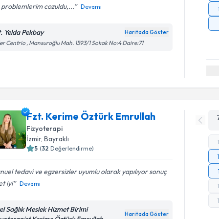
 problemlerim cozuldu,...
Devamı
t. Yelda Pekbay
Haritada Göster
er Centrio , Mansuroğlu Mah. 1593/1 Sokak No:4 Daire:71
Fzt. Kerime Öztürk Emrullah
Fizyoterapi
İzmir
, Bayraklı
5
(
32
Değerlendirme)
uel tedavi ve egzersizler uyumlu olarak yapılıyor sonuç
t iyi
Devamı
el Sağlık Meslek Hizmet Birimi
Haritada Göster
zyoterapist Kerime Öztürk Emrullah