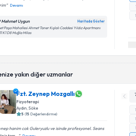
rim
Devamı
t Mehmet Uygun
Haritada Göster
et Paşa Mahallesi Ahmet Taner Kışlalı Caddesi Yıldız Apartmanı
1 K1 D8 Muğla Milas
enize yakın diğer uzmanlar
Fzt. Zeynep Mozgallı
Fizyoterapi
Aydın
, Söke
5
(
15
Değerlendirme)
nep hanim cok Guleryuzlu ve isinde profesyonel. Seans
iniz tam...
Devamı