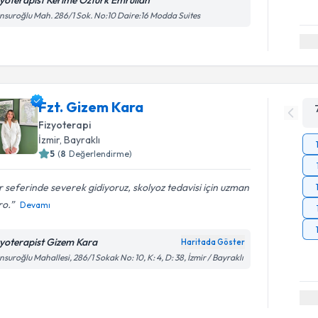
suroğlu Mah. 286/1 Sok. No:10 Daire:16 Modda Suites
Fzt. Gizem Kara
Fizyoterapi
İzmir
, Bayraklı
5
(
8
Değerlendirme)
 seferinde severek gidiyoruz, skolyoz tedavisi için uzman
ro.
Devamı
zyoterapist Gizem Kara
Haritada Göster
suroğlu Mahallesi, 286/1 Sokak No: 10, K: 4, D: 38, İzmir / Bayraklı