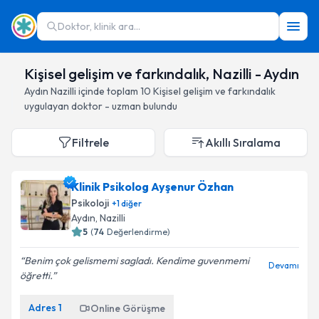
Doktor, klinik ara...
Kişisel gelişim ve farkındalık, Nazilli - Aydın
Aydın
Nazilli
içinde toplam
10
Kişisel gelişim ve farkındalık
uygulayan doktor - uzman bulundu
Filtrele
Akıllı Sıralama
Klinik Psikolog Ayşenur Özhan
Psikoloji
+
1
diğer
Aydın
, Nazilli
5
(
74
Değerlendirme)
Benim çok gelismemi sagladı. Kendime guvenmemi
Devamı
öğretti.
Adres
1
Online Görüşme