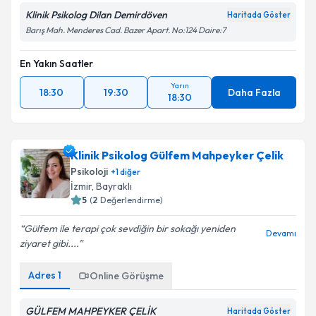
Klinik Psikolog Dilan Demirdöven
Haritada Göster
Barış Mah. Menderes Cad. Bazer Apart. No:124 Daire:7
En Yakın Saatler
Yarın
18:30
19:30
Daha Fazla
18:30
Klinik Psikolog Gülfem Mahpeyker Çelik
Psikoloji
+
1
diğer
İzmir
, Bayraklı
5
(
2
Değerlendirme)
Gülfem ile terapi çok sevdiğin bir sokağı yeniden
Devamı
ziyaret gibi....
Adres
1
Online Görüşme
GÜLFEM MAHPEYKER ÇELİK
Haritada Göster