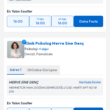
En Yakın Saatler
17 Ağu
24 Ağu
16:00
Daha Fazla
16:00
16:00
Klinik Psikolog Merve Sine Genç
Psikoloji
+
1
diğer
Denizli
, Pamukkale
Adres
1
Online Görüşme
MERVE SİNE GENÇ
Haritada Göster
MEHMETCİK MAH. DOĞAN DEMİRCİOĞLU CAD. MARTI APT NO 18
D14
En Yakın Saatler