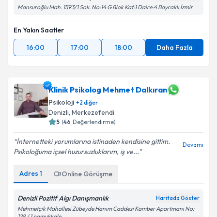
Mansuroğlu Mah. 1593/1 Sok. No:14 G Blok Kat:1 Daire:4 Bayraklı İzmir
En Yakın Saatler
16:00
17:00
18:00
Daha Fazla
Klinik Psikolog Mehmet Dalkıran
Psikoloji
+
2
diğer
Denizli
, Merkezefendi
5
(
46
Değerlendirme)
İnternetteki yorumlarına istinaden kendisine gittim.
Devamı
Psikoloğuma içsel huzursuzluklarım, iş ve...
Adres
1
Online Görüşme
Denizli Pozitif Algı Danışmanlık
Haritada Göster
Mehmetçik Mahallesi Zübeyde Hanım Caddesi Kamber Apartmanı No:
128 / 1 pamukkale