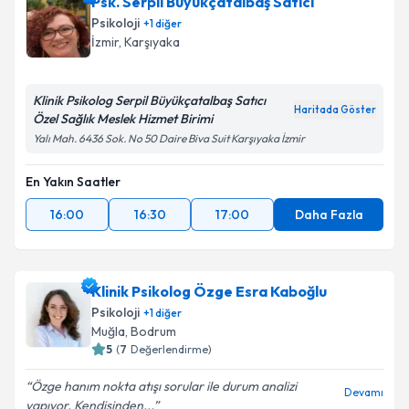
Psk. Serpil Büyükçatalbaş Satıcı
Psikoloji
+
1
diğer
İzmir
, Karşıyaka
Klinik Psikolog Serpil Büyükçatalbaş Satıcı
Haritada Göster
Özel Sağlık Meslek Hizmet Birimi
Yalı Mah. 6436 Sok. No 50 Daire Biva Suit Karşıyaka İzmir
En Yakın Saatler
16:00
16:30
17:00
Daha Fazla
Klinik Psikolog Özge Esra Kaboğlu
Psikoloji
+
1
diğer
Muğla
, Bodrum
5
(
7
Değerlendirme)
Özge hanım nokta atışı sorular ile durum analizi
Devamı
yapıyor. Kendisinden...