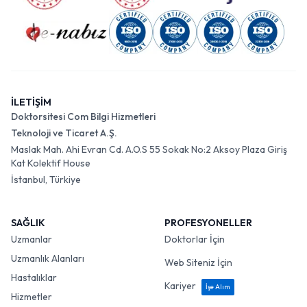
İLETİŞİM
Doktorsitesi Com Bilgi Hizmetleri
Teknoloji ve Ticaret A.Ş.
Maslak Mah. Ahi Evran Cd. A.O.S 55 Sokak No:2 Aksoy Plaza Giriş
Kat Kolektif House
İstanbul, Türkiye
SAĞLIK
PROFESYONELLER
Uzmanlar
Doktorlar İçin
Uzmanlık Alanları
Web Siteniz İçin
Hastalıklar
Kariyer
İşe Alım
Hizmetler