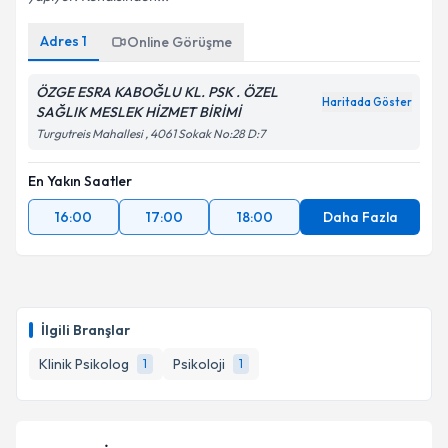
Adres
1
Online Görüşme
ÖZGE ESRA KABOĞLU KL. PSK . ÖZEL
Haritada Göster
SAĞLIK MESLEK HİZMET BİRİMİ
Turgutreis Mahallesi , 4061 Sokak No:28 D:7
En Yakın Saatler
16:00
17:00
18:00
Daha Fazla
İlgili Branşlar
Klinik Psikolog
Psikoloji
1
1