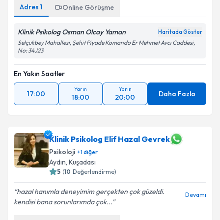
Adres
1
Online Görüşme
Klinik Psikolog Osman Olcay Yaman
Haritada Göster
Selçukbey Mahallesi, Şehit Piyade Komando Er Mehmet Avcı Caddesi,
No: 34J23
En Yakın Saatler
Yarın
Yarın
17:00
Daha Fazla
18:00
20:00
Klinik Psikolog Elif Hazal Gevrek
Psikoloji
+
1
diğer
Aydın
, Kuşadası
5
(
10
Değerlendirme)
hazal hanımla deneyimim gerçekten çok güzeldi.
Devamı
kendisi bana sorunlarımda çok...