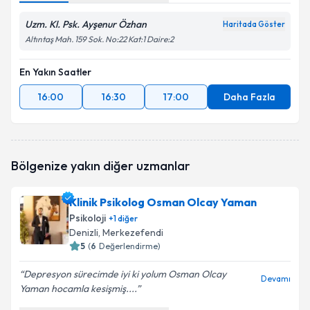
Uzm. Kl. Psk. Ayşenur Özhan
Haritada Göster
Altıntaş Mah. 159 Sok. No:22 Kat:1 Daire:2
En Yakın Saatler
16:00
16:30
17:00
Daha Fazla
Bölgenize yakın diğer uzmanlar
Klinik Psikolog Osman Olcay Yaman
Psikoloji
+
1
diğer
Denizli
, Merkezefendi
5
(
6
Değerlendirme)
Depresyon sürecimde iyi ki yolum Osman Olcay
Devamı
Yaman hocamla kesişmiş....