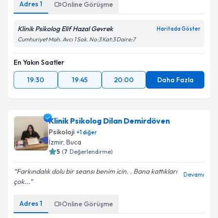
Adres
1
Online Görüşme
Klinik Psikolog Elif Hazal Gevrek
Haritada Göster
Cumhuriyet Mah. Avcı 1 Sok. No:3 Kat:3 Daire:7
En Yakın Saatler
19:30
19:45
20:00
Daha Fazla
Klinik Psikolog Dilan Demirdöven
Psikoloji
+
1
diğer
İzmir
, Buca
5
(
7
Değerlendirme)
Farkındalık dolu bir seansı benim icin. . Bana kattıkları
Devamı
çok...
Adres
1
Online Görüşme