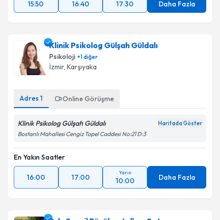
15:50
16:40
17:30
Daha Fazla
Klinik Psikolog Gülşah Güldalı
Psikoloji
+
1
diğer
İzmir
, Karşıyaka
Adres
1
Online Görüşme
Klinik Psikolog Gülşah Güldalı
Haritada Göster
Bostanlı Mahallesi Cengiz Topel Caddesi No:21 D:3
En Yakın Saatler
Yarın
16:00
17:00
Daha Fazla
10:00