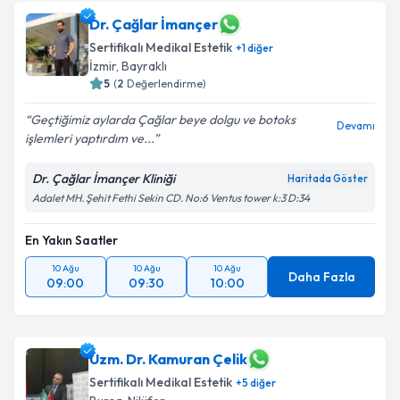
Dr. Çağlar İmançer
Sertifikalı Medikal Estetik
+
1
diğer
İzmir
, Bayraklı
5
(
2
Değerlendirme)
Geçtiğimiz aylarda Çağlar beye dolgu ve botoks
Devamı
işlemleri yaptırdım ve...
Dr. Çağlar İmançer Kliniği
Haritada Göster
Adalet MH. Şehit Fethi Sekin CD. No:6 Ventus tower k:3 D:34
En Yakın Saatler
10 Ağu
10 Ağu
10 Ağu
Daha Fazla
09:00
09:30
10:00
Uzm. Dr. Kamuran Çelik
Sertifikalı Medikal Estetik
+
5
diğer