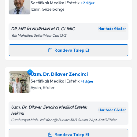
oluşturun. Size bu uzmandan randevu almanız için bir
Sertifikalı Medikal Estetik
+
2
diğer
takvim hazırlandığında e-posta ile bilgilendireceğiz.
İzmir
, Güzelbahçe
E-posta Adresiniz
DR.MELİH NURHAN M.D. CLINIC
Haritada Göster
Yalı Mahallesi Seferihisar Cad 13/2
Kişisel verilerimin işlenmesine ilişkin
Aydınlatma
Randevu Talep Et
Randevu Takvimi Talebi
Metni
'ni okudum ve kişisel verilerimin belirtilen
kapsamda işlenmesini kabul ediyorum.
Dr. Melih Nurhan
için randevu takvimi talebi
Uzm. Dr. Dilaver Zencirci
oluşturun. Size bu uzmandan randevu almanız için bir
Takvim Talebini Gönder
Sertifikalı Medikal Estetik
+
1
diğer
takvim hazırlandığında e-posta ile bilgilendireceğiz.
Aydın
, Efeler
E-posta Adresiniz
Uzm. Dr. Dilaver Zencirci Medikal Estetik
Haritada Göster
Hekimi
Cumhuriyet Mah. Vali Konağı Bulvarı 36/1 Güven 2 Apt. Kat:3 Efeler
Kişisel verilerimin işlenmesine ilişkin
Aydınlatma
Metni
'ni okudum ve kişisel verilerimin belirtilen
Randevu Talep Et