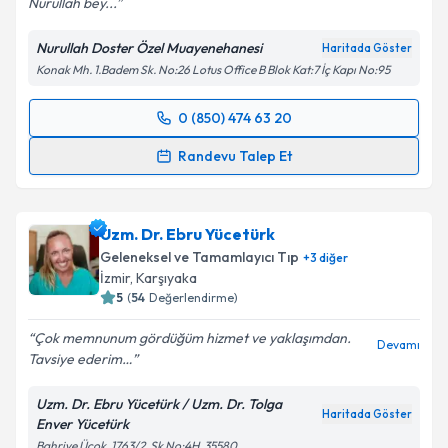
Nurullah bey...
Nurullah Doster Özel Muayenehanesi
Haritada Göster
Konak Mh. 1.Badem Sk. No:26 Lotus Office B Blok Kat:7 İç Kapı No:95
0 (850) 474 63 20
Randevu Takvimi Talebi
Randevu Talep Et
Dr. Nurullah Doster
için randevu takvimi talebi
oluşturun. Size bu uzmandan randevu almanız için bir
Uzm. Dr. Ebru Yücetürk
takvim hazırlandığında e-posta ile bilgilendireceğiz.
Geleneksel ve Tamamlayıcı Tıp
+
3
diğer
E-posta Adresiniz
İzmir
, Karşıyaka
5
(
54
Değerlendirme)
Çok memnunum gördüğüm hizmet ve yaklaşımdan.
Devamı
Tavsiye ederim…
Kişisel verilerimin işlenmesine ilişkin
Aydınlatma
Metni
'ni okudum ve kişisel verilerimin belirtilen
Uzm. Dr. Ebru Yücetürk / Uzm. Dr. Tolga
kapsamda işlenmesini kabul ediyorum.
Haritada Göster
Enver Yücetürk
Bahriye Üçok, 1763/2. Sk No:4H, 35580