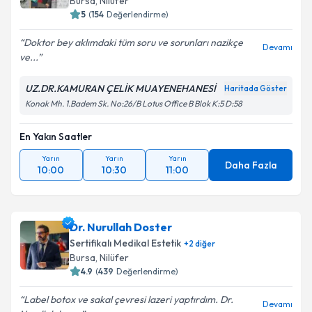
Bursa
, Nilüfer
5
(
154
Değerlendirme)
Doktor bey aklımdaki tüm soru ve sorunları nazikçe
Devamı
ve...
UZ.DR.KAMURAN ÇELİK MUAYENEHANESİ
Haritada Göster
Konak Mh. 1.Badem Sk. No:26/B Lotus Office B Blok K:5 D:58
En Yakın Saatler
Yarın
Yarın
Yarın
Daha Fazla
10:00
10:30
11:00
Dr. Nurullah Doster
Sertifikalı Medikal Estetik
+
2
diğer
Bursa
, Nilüfer
4.9
(
439
Değerlendirme)
Label botox ve sakal çevresi lazeri yaptırdım. Dr.
Devamı