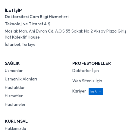
İLETİŞİM
Doktorsitesi Com Bilgi Hizmetleri
Teknoloji ve Ticaret A.Ş.
Maslak Mah. Ahi Evran Cd. A.O.S 55 Sokak No:2 Aksoy Plaza Giriş
Kat Kolektif House
İstanbul, Türkiye
SAĞLIK
PROFESYONELLER
Uzmanlar
Doktorlar İçin
Uzmanlık Alanları
Web Siteniz İçin
Hastalıklar
Kariyer
İşe Alım
Hizmetler
Hastaneler
KURUMSAL
Hakkımızda