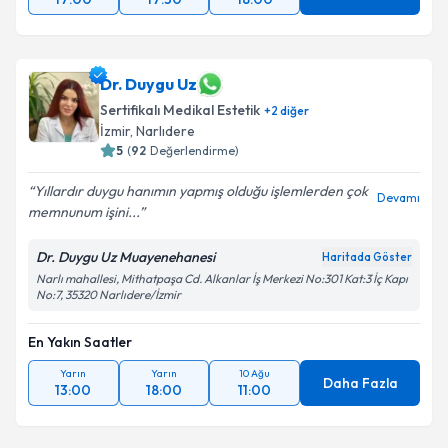
Dr. Duygu Uz
Sertifikalı Medikal Estetik
+
2
diğer
İzmir
, Narlıdere
5
(
92
Değerlendirme)
Yıllardır duygu hanımın yapmış olduğu işlemlerden çok
Devamı
memnunum işini...
Dr. Duygu Uz Muayenehanesi
Haritada Göster
Narlı mahallesi, Mithatpaşa Cd. Alkanlar İş Merkezi No:301 Kat:3 İç Kapı
No:7, 35320 Narlıdere/İzmir
En Yakın Saatler
Yarın
Yarın
10 Ağu
Daha Fazla
13:00
18:00
11:00