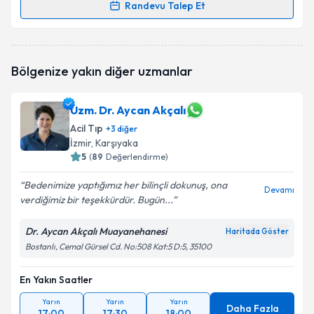
Randevu Talep Et
Randevu Takvimi Talebi
Dr. Berkay Nazlı
için randevu takvimi talebi oluşturun.
Bölgenize yakın diğer uzmanlar
Size bu uzmandan randevu almanız için bir takvim
hazırlandığında e-posta ile bilgilendireceğiz.
Uzm. Dr. Aycan Akçalı
E-posta Adresiniz
Acil Tıp
+
3
diğer
İzmir
, Karşıyaka
5
(
89
Değerlendirme)
Kişisel verilerimin işlenmesine ilişkin
Aydınlatma
Bedenimize yaptığımız her bilinçli dokunuş, ona
Devamı
Metni
'ni okudum ve kişisel verilerimin belirtilen
verdiğimiz bir teşekkürdür. Bugün...
kapsamda işlenmesini kabul ediyorum.
Dr. Aycan Akçalı Muayanehanesi
Haritada Göster
Bostanlı, Cemal Gürsel Cd. No:508 Kat:5 D:5, 35100
Takvim Talebini Gönder
En Yakın Saatler
Yarın
Yarın
Yarın
Daha Fazla
17:00
17:30
18:00