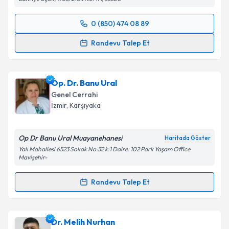
Takvim Talebini Gönder
0 (850) 474 08 89
Randevu Takvimi Talebi
Randevu Talep Et
Uzm. Dr. Ebru Yücetürk
için randevu takvimi talebi
oluşturun. Size bu uzmandan randevu almanız için bir
Op. Dr. Banu Ural
takvim hazırlandığında e-posta ile bilgilendireceğiz.
Genel Cerrahi
E-posta Adresiniz
İzmir
, Karşıyaka
Op Dr Banu Ural Muayanehanesi
Haritada Göster
Yalı Mahallesi 6523 Sokak No:32 k:1 Daire: 102 Park Yaşam Office
Kişisel verilerimin işlenmesine ilişkin
Aydınlatma
Mavişehir-
Metni
'ni okudum ve kişisel verilerimin belirtilen
kapsamda işlenmesini kabul ediyorum.
Randevu Talep Et
Randevu Takvimi Talebi
Takvim Talebini Gönder
Op. Dr. Banu Ural
için randevu takvimi talebi
Dr. Melih Nurhan