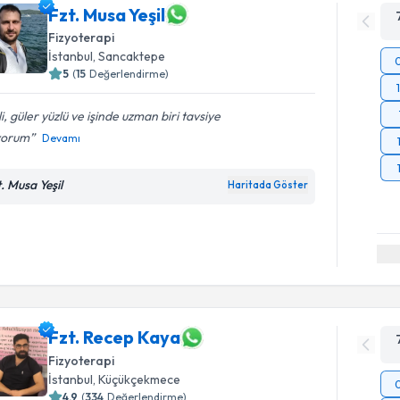
Fzt. Musa Yeşil
Fizyoterapi
İstanbul
, Sancaktepe
5
(
15
Değerlendirme)
ili, güler yüzlü ve işinde uzman biri tavsiye
yorum
Devamı
t. Musa Yeşil
Haritada Göster
Fzt. Recep Kaya
Fizyoterapi
İstanbul
, Küçükçekmece
4.9
(
334
Değerlendirme)