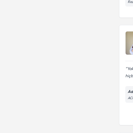
Rez
Yak
hiçbi
Ad
AC