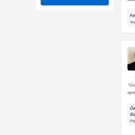
Ağrı
Ünvan
3 boyutlu skolyoz tedavisi
Fz
Ağrı Kontrolü
Yay
3D Schroth Terapi
OKAN ÜNİVERSİTESİ
Ağrı Yönetimi
Adet ağrısı
Fzt.
Ameliyatsız Bel Ağrısı Tedavisi
Ağrılı cinsel ilişki
Ameliyatsız Bel Fıtığı Tedavisi
Ağrı
Ameliyatsız Boyun Düzleşmesi
Akupresör Yöntemi ile
Tedavisi
Akupunktur
Ameliyatsız Boyun Fıtığı
Gül
Akupunktur ile Zayıflama
Tedavisi
aşa
Ameliyatsız Boyun Kanal
Akupunktur tedavisi
Darlığı Tedavisi
Öz
Ameliyatsız Boyun Kayması
Ameliyatsız bel fıtığı tedavisi
Gü
Tedavisi
Paş
Ameliyatsız boyun fıtığı
tedavisi