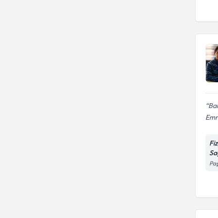
Ban
Emr
Fi
Sa
Paş