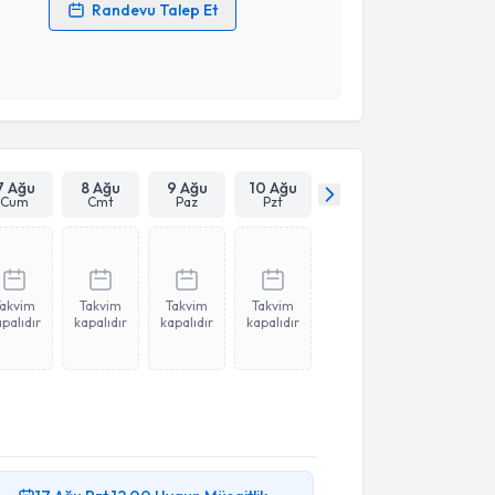
Randevu Talep Et
 verilerimin işlenmesine ilişkin
Aydınlatma Metni
'ni
 ve kişisel verilerimin belirtilen kapsamda
esini kabul ediyorum.
Takvim Talebini Gönder
7 Ağu
8 Ağu
9 Ağu
10 Ağu
Cum
Cmt
Paz
Pzt
Takvim
Takvim
Takvim
Takvim
palıdır
kapalıdır
kapalıdır
kapalıdır