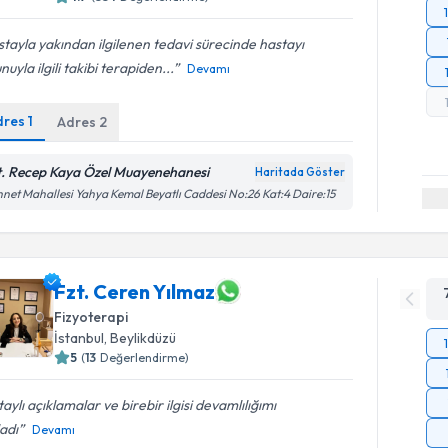
tayla yakından ilgilenen tedavi sürecinde hastayı
nuyla ilgili takibi terapiden...
Devamı
dres
1
Adres
2
t. Recep Kaya Özel Muayenehanesi
Haritada Göster
net Mahallesi Yahya Kemal Beyatlı Caddesi No:26 Kat:4 Daire:15
Fzt. Ceren Yılmaz
Fizyoterapi
İstanbul
, Beylikdüzü
5
(
13
Değerlendirme)
aylı açıklamalar ve birebir ilgisi devamlılığımı
adı
Devamı