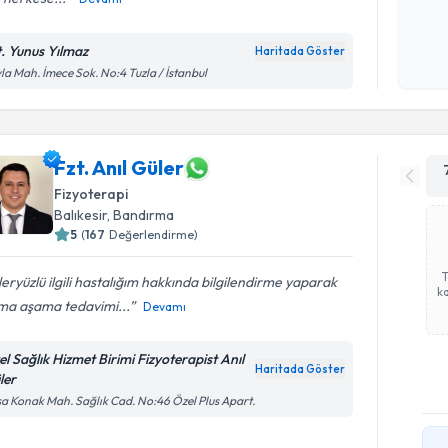
Kişisel
okudum
t. Yunus Yılmaz
Haritada Göster
işlenm
la Mah. İmece Sok. No:4 Tuzla / İstanbul
Fzt. Anıl Güler
Fizyoterapi
Balıkesir
, Bandırma
5
(
167
Değerlendirme)
eryüzlü ilgili hastalığım hakkında bilgilendirme yaparak
ka
ma aşama tedavimi...
Devamı
el Sağlık Hizmet Birimi Fizyoterapist Anıl
Haritada Göster
ler
a Konak Mah. Sağlık Cad. No:46 Özel Plus Apart.