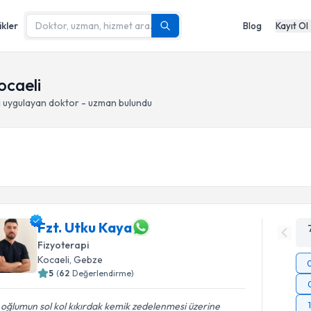
ikler
Blog
Kayıt Ol
ocaeli
a
uygulayan doktor - uzman bulundu
Fzt. Utku Kaya
Fizyoterapi
Kocaeli
, Gebze
5
(
62
Değerlendirme)
 oğlumun sol kol kıkırdak kemik zedelenmesi üzerine