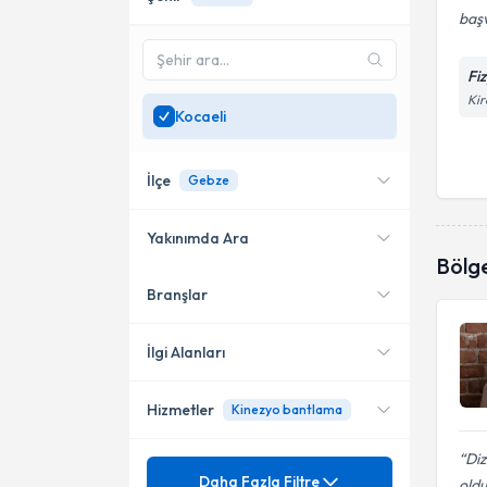
başv
Fi
Kir
Kocaeli
İlçe
Gebze
Yakınımda Ara
Bölg
Branşlar
Konumuma yakın uzmanları
Gebze
göster
İlgi Alanları
Hizmetler
Kinezyo bantlama
Fizyoterapi
Diz
Mezuniyet
3D Schroth Terapi
Daha Fazla Filtre
oldu