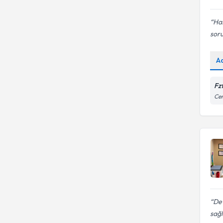
Has
soru
A
Fz
Cen
Det
sağl