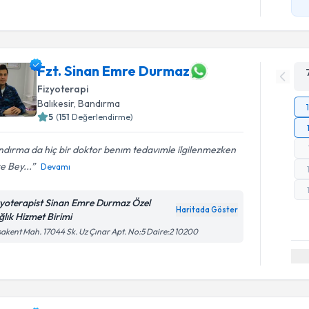
Fzt. Sinan Emre Durmaz
Fizyoterapi
Balıkesir
, Bandırma
5
(
151
Değerlendirme)
dırma da hiç bir doktor benım tedavımle ilgilenmezken
e Bey...
Devamı
zyoterapist Sinan Emre Durmaz Özel
Haritada Göster
ğlık Hizmet Birimi
akent Mah. 17044 Sk. Uz Çınar Apt. No:5 Daire:2 10200