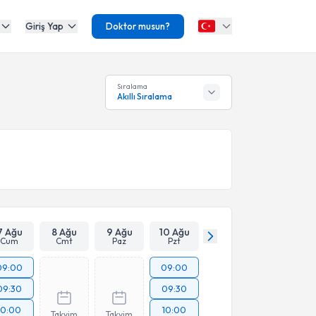
Giriş Yap
Doktor musun?
Sıralama
Akıllı Sıralama
7 Ağu
8 Ağu
9 Ağu
10 Ağu
Cum
Cmt
Paz
Pzt
09:00
09:00
09:30
09:30
10:00
10:00
Takvim
Takvim