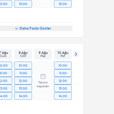
13:00
13:00
13:00
Daha Fazla Göster
7 Ağu
8 Ağu
9 Ağu
10 Ağu
Cum
Cmt
Paz
Pzt
10:00
10:00
10:00
11:00
11:00
11:00
12:00
12:00
12:00
Takvim
kapalıdır
13:00
13:00
13:00
14:00
14:00
14:00