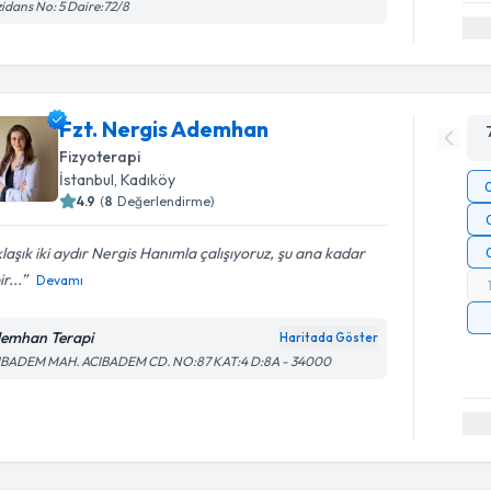
idans No: 5 Daire:72/8
Fzt. Nergis Ademhan
Fizyoterapi
İstanbul
, Kadıköy
4.9
(
8
Değerlendirme)
laşık iki aydır Nergis Hanımla çalışıyoruz, şu ana kadar
r...
Devamı
emhan Terapi
Haritada Göster
IBADEM MAH. ACIBADEM CD. NO:87 KAT:4 D:8A - 34000