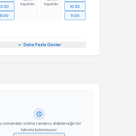
kapalıdır
kapalıdır
10:30
10:30
11:00
11:00
Daha Fazla Göster
akvimi Talebi
s Yılmaz
için randevu takvimi talebi oluşturun. Size bu
ndevu almanız için bir takvim hazırlandığında e-
lgilendireceğiz.
resiniz
u uzmandan online randevu alabileceğin bir
takvimi bulunmuyor.