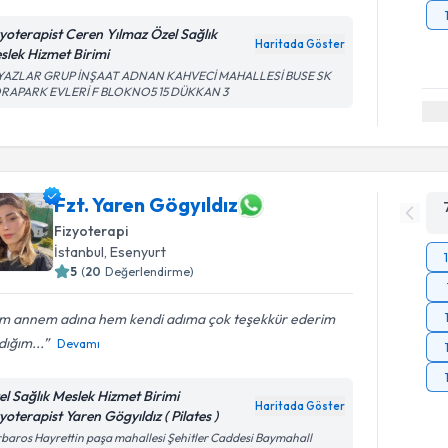
zyoterapist Ceren Yılmaz Özel Sağlık
Haritada Göster
slek Hizmet Birimi
YAZLAR GRUP İNŞAAT ADNAN KAHVECİ MAHALLESİ BUSE SK
RAPARK EVLERİ F BLOKNO5 15 DÜKKAN 3
Fzt. Yaren Gögyıldız
Fizyoterapi
İstanbul
, Esenyurt
5
(
20
Değerlendirme)
m annem adına hem kendi adıma çok teşekkür ederim
dığım...
Devamı
el Sağlık Meslek Hizmet Birimi
Haritada Göster
yoterapist Yaren Gögyıldız ( Pilates )
baros Hayrettin paşa mahallesi Şehitler Caddesi Baymahall