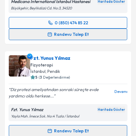
Medicana International İstanbul Hastanesi
Haritada Göster
Büyükşehir, Beylikdüzü Cd. No:3, 34520
0 (850) 474 85 22
Randevu Takvimi Talebi
Randevu Talep Et
Fzt. Mehti Cenker
için randevu takvimi talebi
oluşturun. Size bu uzmandan randevu almanız için bir
Fzt. Yunus Yılmaz
takvim hazırlandığında e-posta ile bilgilendireceğiz.
Fizyoterapi
E-posta Adresiniz
İstanbul
, Pendik
5
(
3
Değerlendirme)
Diz protezi ameliyatından sonraki süreçte evde
Devamı
yardımcı oldu herkese...
Kişisel verilerimin işlenmesine ilişkin
Aydınlatma
Metni
'ni okudum ve kişisel verilerimin belirtilen
Fzt. Yunus Yılmaz
Haritada Göster
kapsamda işlenmesini kabul ediyorum.
Yayla Mah. İmece Sok. No:4 Tuzla / İstanbul
Takvim Talebini Gönder
Randevu Talep Et
Randevu Takvimi Talebi