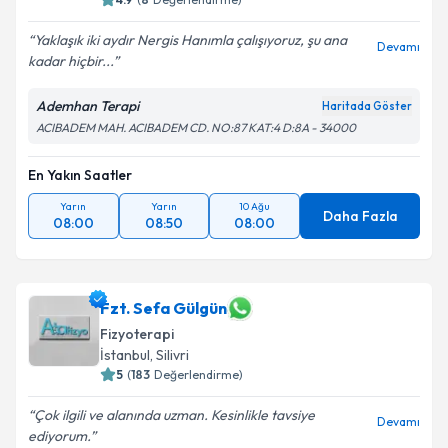
Yaklaşık iki aydır Nergis Hanımla çalışıyoruz, şu ana
Devamı
kadar hiçbir...
Ademhan Terapi
Haritada Göster
ACIBADEM MAH. ACIBADEM CD. NO:87 KAT:4 D:8A - 34000
En Yakın Saatler
Yarın
Yarın
10 Ağu
Daha Fazla
08:00
08:50
08:00
Fzt. Sefa Gülgün
Fizyoterapi
İstanbul
, Silivri
5
(
183
Değerlendirme)
Çok ilgili ve alanında uzman. Kesinlikle tavsiye
Devamı
ediyorum.