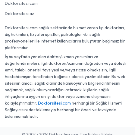
Doktorsitesi.com
Doktorsitesi.az
Doktorsitesi.com sağlık sektöründe hizmet veren tıp doktorları,
diş hekimleri, fizyoterapistler, psikologlar vb. sağlık
profesyonelleri ile internet kullanıcılarını buluşturan bağımsız bir
platformdur.
İş bu sayfada yer alan doktor/uzman yorumları ve
değerlendirmeleri, ilgili doktorun/uzmanın doğrudan veya dolaylı
emri, talebi, önerisi, tavsiyesi ve/veya ricası olmaksızın, ilgili
hasta/danışan tarafından bağımsız olarak yazılmaktadır. Bu web
sitesinin amacı, sağlık alanında kamuoyunun bilgilendirilmesini
sağlamak, sağlık okuryazarlığını artırmak, kişilerin sağlık
ihtiyaçlarına uygun en iyi doktor veya uzmana ulaşmasını
kolaylaştırmaktır.
Doktorsitesi.com
herhangi bir Sağlık Hizmeti
Sağlayıcısını desteklemeyip herhangi bir öneri ve tavsiyede
bulunmamaktadır.
© 2007 - 2026 Doktorsitesi.com. Tüm Hakları Saklıdır.