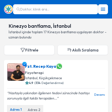
Doktor, klinik ara...
Kinezyo bantlama, İstanbul
İstanbul
içinde toplam
17
Kinezyo bantlama
uygulayan doktor -
uzman bulundu
Filtrele
Akıllı Sıralama
Fzt. Recep Kaya
Fizyoterapi
İstanbul
, Küçükçekmece
4.9
(
334
Değerlendirme)
Hastayla yakından ilgilenen tedavi sürecinde hastayı
Devamı
sorunuyla ilgili takibi terapiden...
Adres
1
Adres
2