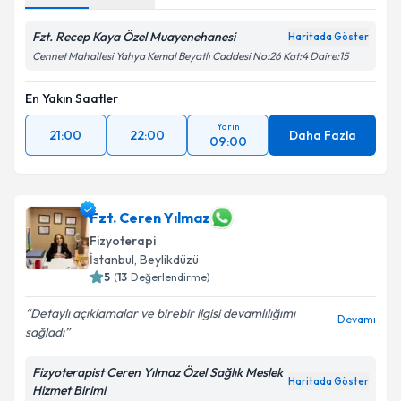
Fzt. Recep Kaya Özel Muayenehanesi
Haritada Göster
Cennet Mahallesi Yahya Kemal Beyatlı Caddesi No:26 Kat:4 Daire:15
En Yakın Saatler
Yarın
21:00
22:00
Daha Fazla
09:00
Fzt. Ceren Yılmaz
Fizyoterapi
İstanbul
, Beylikdüzü
5
(
13
Değerlendirme)
Detaylı açıklamalar ve birebir ilgisi devamlılığımı
Devamı
sağladı
Fizyoterapist Ceren Yılmaz Özel Sağlık Meslek
Haritada Göster
Hizmet Birimi