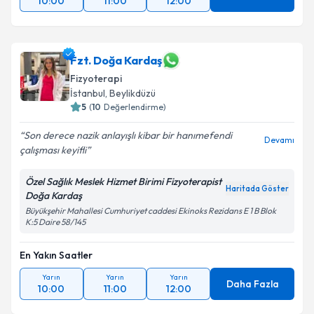
10:00
11:00
12:00
Fzt. Doğa Kardaş
Fizyoterapi
İstanbul
, Beylikdüzü
5
(
10
Değerlendirme)
Son derece nazik anlayışlı kibar bir hanımefendi
Devamı
çalışması keyifli
Özel Sağlık Meslek Hizmet Birimi Fizyoterapist
Haritada Göster
Doğa Kardaş
Büyükşehir Mahallesi Cumhuriyet caddesi Ekinoks Rezidans E 1 B Blok
K:5 Daire 58/145
En Yakın Saatler
Yarın
Yarın
Yarın
Daha Fazla
10:00
11:00
12:00