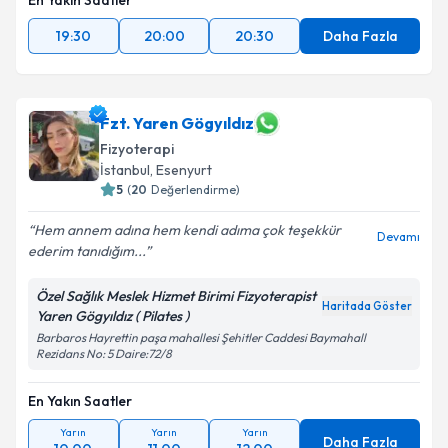
En Yakın Saatler
19:30
20:00
20:30
Daha Fazla
Fzt. Yaren Gögyıldız
Fizyoterapi
İstanbul
, Esenyurt
5
(
20
Değerlendirme)
Hem annem adına hem kendi adıma çok teşekkür
Devamı
ederim tanıdığım...
Özel Sağlık Meslek Hizmet Birimi Fizyoterapist
Haritada Göster
Yaren Gögyıldız ( Pilates )
Barbaros Hayrettin paşa mahallesi Şehitler Caddesi Baymahall
Rezidans No: 5 Daire:72/8
En Yakın Saatler
Yarın
Yarın
Yarın
Daha Fazla