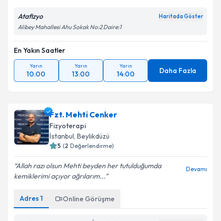
Atafizyo
Haritada Göster
Alibey Mahallesi Ahu Sokak No:2 Daire:1
En Yakın Saatler
Yarın
Yarın
Yarın
Daha Fazla
10:00
13:00
14:00
Fzt. Mehti Cenker
Fizyoterapi
İstanbul
, Beylikdüzü
5
(
2
Değerlendirme)
Allah razı olsun Mehti beyden her tutulduğumda
Devamı
kemiklerimi açıyor ağrılarım...
Adres
1
Online Görüşme