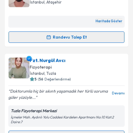
hazırlandığında e-posta ile bilgilendireceğiz.
İstanbul
, Ataşehir
E-posta Adresiniz
Haritada Göster
Randevu Talep Et
Randevu Takvimi Talebi
Kişisel verilerimin işlenmesine ilişkin
Aydınlatma
Metni
'ni okudum ve kişisel verilerimin belirtilen
kapsamda işlenmesini kabul ediyorum.
Fzt. Ali Sovukluk
için randevu takvimi talebi oluşturun.
Fzt. Nurgül Avcı
Size bu uzmandan randevu almanız için bir takvim
Fizyoterapi
hazırlandığında e-posta ile bilgilendireceğiz.
Takvim Talebini Gönder
İstanbul
, Tuzla
5
(
56
Değerlendirme)
E-posta Adresiniz
Doktorumla hiç bir sıkıntı yaşamadık her türlü soruma
Devamı
güler yüzüyle...
Tuzla Fizyoterapi Merkezi
Kişisel verilerimin işlenmesine ilişkin
Aydınlatma
İçmeler Mah. Aydınlı Yolu Caddesi Kardelen Apartmanı No:10 Kat:2
Metni
'ni okudum ve kişisel verilerimin belirtilen
Daire:7
kapsamda işlenmesini kabul ediyorum.