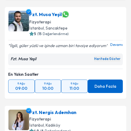
Fzt. Musa Yeşil
Fizyoterapi
İstanbul
, Sancaktepe
5
(
15
Değerlendirme)
Devamı
İlgili, güler yüzlü ve işinde uzman biri tavsiye ediyorum
Fzt. Musa Yeşil
Haritada Göster
En Yakın Saatler
9 Ağu
9 Ağu
9 Ağu
Daha Fazla
09:00
10:00
11:00
Fzt. Nergis Ademhan
Fizyoterapi
İstanbul
, Kadıköy
4.9
(
8
Değerlendirme)