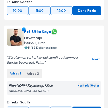
En Yakın Saatler
10:00
11:00
12:00
Daha Fazla
Fzt. Utku Kaya
Fizyoterapi
İstanbul
,
Tuzla
5
(
62
Değerlendirme)
Biz oğlumun sol kol kıkırdak kemik zedelenmesi
Devamı
üzerine başvurduk. Fzt....
Adres
1
Adres
2
FizyoNORM Fizyoterapi Klinik
Haritada Göster
Yayla Mah. Vatan Cad. No:40-L
En Yakın Saatler