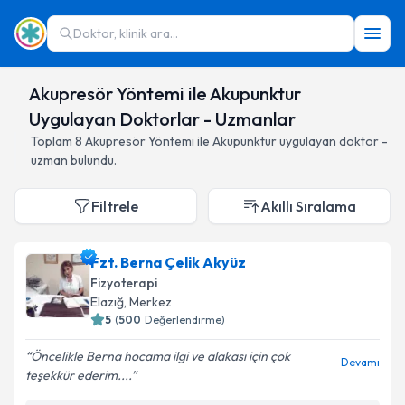
Doktor, klinik ara...
Akupresör Yöntemi ile Akupunktur
Uygulayan Doktorlar - Uzmanlar
Toplam
8
Akupresör Yöntemi ile Akupunktur
uygulayan doktor -
uzman bulundu.
Filtrele
Akıllı Sıralama
Fzt. Berna Çelik Akyüz
Fizyoterapi
Elazığ
,
Merkez
5
(
500
Değerlendirme)
Öncelikle Berna hocama ilgi ve alakası için çok
Devamı
teşekkür ederim....