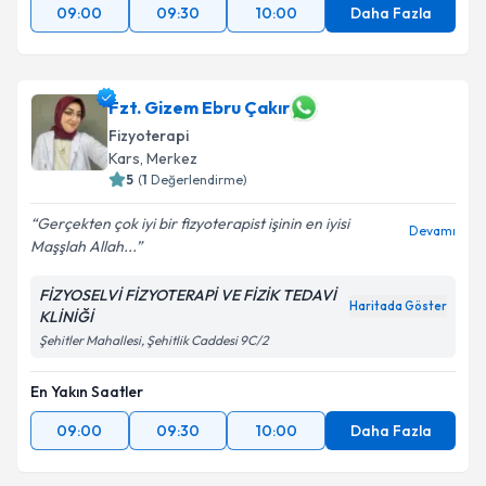
09:00
09:30
10:00
Daha Fazla
Fzt. Gizem Ebru Çakır
Fizyoterapi
Kars
,
Merkez
5
(
1
Değerlendirme)
Gerçekten çok iyi bir fizyoterapist işinin en iyisi
Devamı
Maşşlah Allah...
FİZYOSELVİ FİZYOTERAPİ VE FİZİK TEDAVİ
Haritada Göster
KLİNİĞİ
Şehitler Mahallesi, Şehitlik Caddesi 9C/2
En Yakın Saatler
09:00
09:30
10:00
Daha Fazla