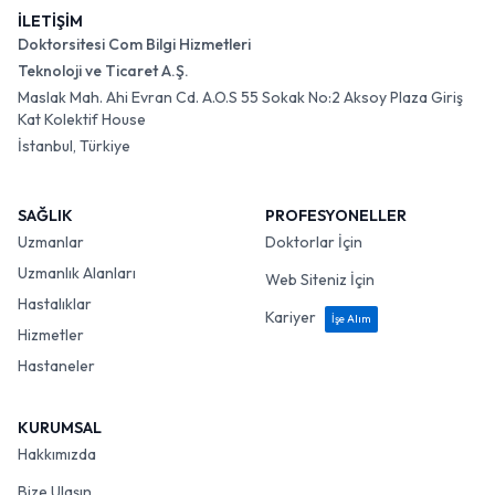
İLETİŞİM
Doktorsitesi Com Bilgi Hizmetleri
Teknoloji ve Ticaret A.Ş.
Maslak Mah. Ahi Evran Cd. A.O.S 55 Sokak No:2 Aksoy Plaza Giriş
Kat Kolektif House
İstanbul, Türkiye
SAĞLIK
PROFESYONELLER
Uzmanlar
Doktorlar İçin
Uzmanlık Alanları
Web Siteniz İçin
Hastalıklar
Kariyer
İşe Alım
Hizmetler
Hastaneler
KURUMSAL
Hakkımızda
Bize Ulaşın