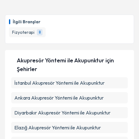
Fzt. Ramazan Esen
için randevu takvimi talebi
oluşturun. Size bu uzmandan randevu almanız için bir
İlgili Branşlar
takvim hazırlandığında e-posta ile bilgilendireceğiz.
Fizyoterapi
8
E-posta Adresiniz
Akupresör Yöntemi ile Akupunktur
için
Kişisel verilerimin işlenmesine ilişkin
Aydınlatma
Şehirler
Metni
'ni okudum ve kişisel verilerimin belirtilen
kapsamda işlenmesini kabul ediyorum.
İstanbul
Akupresör Yöntemi ile Akupunktur
Ankara
Akupresör Yöntemi ile Akupunktur
Takvim Talebini Gönder
Diyarbakır
Akupresör Yöntemi ile Akupunktur
Elazığ
Akupresör Yöntemi ile Akupunktur