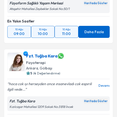
Fizyoform Sağlıklı Yaşam Merkezi
Haritada Göster
Ataşehir Mahallesi Zeybekler Sokak No:50/1
En Yakın Saatler
10 Ağu
10 Ağu
10 Ağu
Daha Fazla
09:00
10:00
11:00
Fzt. Tuğba Kara
Fizyoterapi
Ankara
,
Gölbaşı
5
(
4
Değerlendirme)
hoca cok ıyı herseyden once ınsanevladı cok espırıli
Devamı
ilgili vede...
Fzt. Tuğba Kara
Haritada Göster
Kızılcaşar Mahallesi 1209 Sokak No:3 B18 İncek