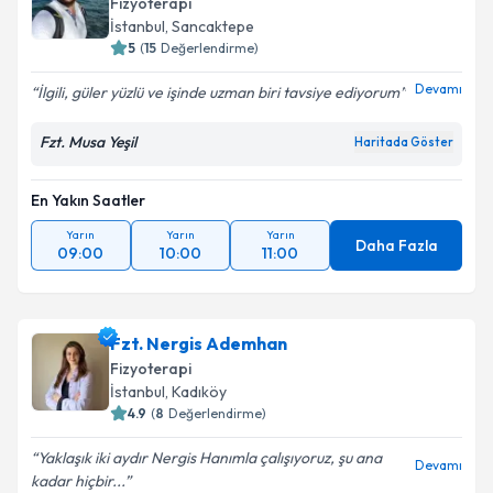
Fizyoterapi
İstanbul
,
Sancaktepe
5
(
15
Değerlendirme)
Devamı
İlgili, güler yüzlü ve işinde uzman biri tavsiye ediyorum
Fzt. Musa Yeşil
Haritada Göster
En Yakın Saatler
Yarın
Yarın
Yarın
Daha Fazla
09:00
10:00
11:00
Fzt. Nergis Ademhan
Fizyoterapi
İstanbul
,
Kadıköy
4.9
(
8
Değerlendirme)
Yaklaşık iki aydır Nergis Hanımla çalışıyoruz, şu ana
Devamı
kadar hiçbir...