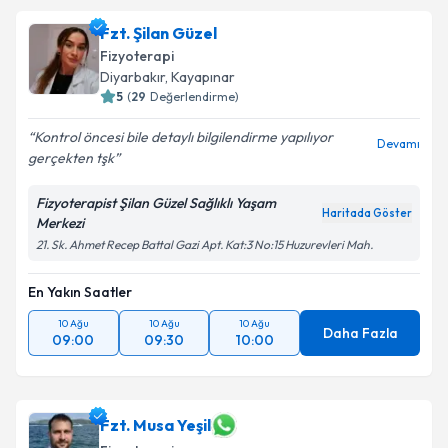
Fzt. Şilan Güzel
Fizyoterapi
Diyarbakır
,
Kayapınar
5
(
29
Değerlendirme)
Kontrol öncesi bile detaylı bilgilendirme yapılıyor
Devamı
gerçekten tşk
Fizyoterapist Şilan Güzel Sağlıklı Yaşam
Haritada Göster
Merkezi
21. Sk. Ahmet Recep Battal Gazi Apt. Kat:3 No:15 Huzurevleri Mah.
En Yakın Saatler
10 Ağu
10 Ağu
10 Ağu
Daha Fazla
09:00
09:30
10:00
Fzt. Musa Yeşil