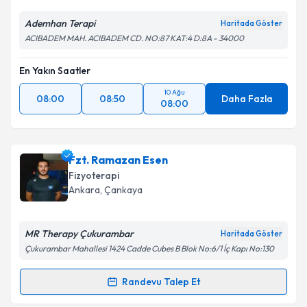
Ademhan Terapi
Haritada Göster
ACIBADEM MAH. ACIBADEM CD. NO:87 KAT:4 D:8A - 34000
En Yakın Saatler
10 Ağu
08:00
08:50
Daha Fazla
08:00
Fzt. Ramazan Esen
Fizyoterapi
Ankara
,
Çankaya
MR Therapy Çukurambar
Haritada Göster
Çukurambar Mahallesi 1424 Cadde Cubes B Blok No:6/1 İç Kapı No:130
Randevu Talep Et
Randevu Takvimi Talebi