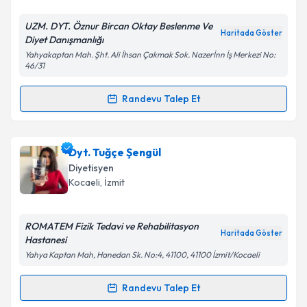
E-posta Adresiniz
UZM. DYT. Öznur Bircan Oktay Beslenme Ve
Haritada Göster
Diyet Danışmanlığı
Yahyakaptan Mah. Şht. Ali İhsan Çakmak Sok. Nazerİnn İş Merkezi No:
46/31
Kişisel verilerimin işlenmesine ilişkin
Aydınlatma
Metni
'ni okudum ve kişisel verilerimin belirtilen
Randevu Talep Et
kapsamda işlenmesini kabul ediyorum.
Randevu Takvimi Talebi
Takvim Talebini Gönder
Uzm. Dyt. Öznur Bircan Oktay
için randevu takvimi
Dyt. Tuğçe Şengül
talebi oluşturun. Size bu uzmandan randevu almanız
Diyetisyen
için bir takvim hazırlandığında e-posta ile
Kocaeli
, İzmit
bilgilendireceğiz.
E-posta Adresiniz
ROMATEM Fizik Tedavi ve Rehabilitasyon
Haritada Göster
Hastanesi
Yahya Kaptan Mah, Hanedan Sk. No:4, 41100, 41100 İzmit/Kocaeli
Kişisel verilerimin işlenmesine ilişkin
Aydınlatma
Randevu Talep Et
Randevu Takvimi Talebi
Metni
'ni okudum ve kişisel verilerimin belirtilen