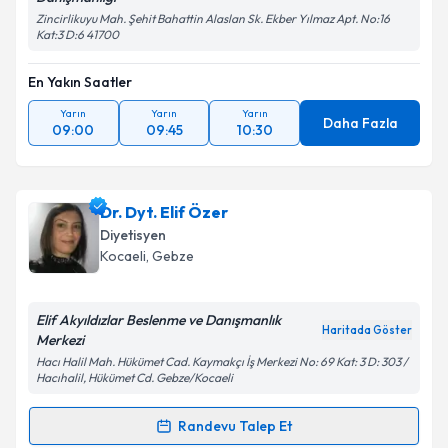
Zincirlikuyu Mah. Şehit Bahattin Alaslan Sk. Ekber Yılmaz Apt. No:16
Kat:3 D:6 41700
En Yakın Saatler
Yarın
Yarın
Yarın
Daha Fazla
09:00
09:45
10:30
Dr. Dyt. Elif Özer
Diyetisyen
Kocaeli
, Gebze
Elif Akyıldızlar Beslenme ve Danışmanlık
Haritada Göster
Merkezi
Hacı Halil Mah. Hükümet Cad. Kaymakçı İş Merkezi No: 69 Kat: 3 D: 303 /
Hacıhalil, Hükümet Cd. Gebze/Kocaeli
Randevu Talep Et
Randevu Takvimi Talebi