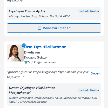
teşekkürler
Diyetisyen Poyraz Aydaş
Haritada Göster
Alikahya Merkez, Sakıp Sabancı Blv. No:14, 41310
Kişisel verilerimin işlenmesine ilişkin
Aydınlatma
Metni
'ni okudum ve kişisel verilerimin belirtilen
kapsamda işlenmesini kabul ediyorum.
Randevu Talep Et
Randevu Takvimi Talebi
Takvim Talebini Gönder
Dyt. Poyraz Aydaş
için randevu takvimi talebi
Uzm. Dyt. Hilal Batmaz
oluşturun. Size bu uzmandan randevu almanız için bir
Diyetisyen
takvim hazırlandığında e-posta ile bilgilendireceğiz.
Kocaeli
, Gebze
5
(
5
Değerlendirme)
E-posta Adresiniz
güzeller güzel iyi kalpli sevgili diyetisyenim size çok çok
Devamı
teşekkür...
Uzman Diyetisyen Hilal Batmaz
Kişisel verilerimin işlenmesine ilişkin
Aydınlatma
Haritada Göster
Muaynehanesi
Metni
'ni okudum ve kişisel verilerimin belirtilen
Osman yilmaz mah istanbul caddesi no:28 Cadde Istanbul Plaza No:28
kapsamda işlenmesini kabul ediyorum.
kat:2/11, 41400 Gebze/Kocaeli