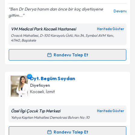
E-posta Adresiniz
Ben Dr Derya hanım dan önce bir koç diyetisyene
Devamı
gittim...
VM Medical Park Kocaeli Hastanesi
Haritada Göster
Kişisel verilerimin işlenmesine ilişkin
Aydınlatma
Ovacık Mahallesi, D-100 Karayolu Üstü, No:34, Symbol AVM Yanı,
Metni
'ni okudum ve kişisel verilerimin belirtilen
41140, Başiskele
kapsamda işlenmesini kabul ediyorum.
Randevu Talep Et
Randevu Takvimi Talebi
Takvim Talebini Gönder
Dyt. Derya Mergen
için randevu takvimi talebi
Dyt. Begüm Soydan
oluşturun. Size bu uzmandan randevu almanız için bir
Diyetisyen
takvim hazırlandığında e-posta ile bilgilendireceğiz.
Kocaeli
, İzmit
E-posta Adresiniz
Özel İlgi Çocuk Tıp Merkezi
Haritada Göster
Yahya Kaptan Mahallesi Demokrasi Bulvarı No :10
Kişisel verilerimin işlenmesine ilişkin
Aydınlatma
Randevu Talep Et