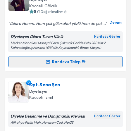
hazırlandığında e-posta ile bilgilendireceğiz.
Kocaeli
, Gölcük
5
(
1
Değerlendirme)
E-posta Adresiniz
Devamı
Dilara Hanım. Hem çok gülerahat yüzlü hem de çok...
Diyetisyen Dilara Turan Klinik
Haritada Göster
Merkez Mahallesi Mareşal Fevzi Çakmak Caddesi No 28B Kat 2
Kişisel verilerimin işlenmesine ilişkin
Aydınlatma
Kahvecioğlu İş Merkezi (Gölcük Kaymakamlık Binası Karşısı)
Metni
'ni okudum ve kişisel verilerimin belirtilen
kapsamda işlenmesini kabul ediyorum.
Randevu Talep Et
Randevu Takvimi Talebi
Takvim Talebini Gönder
Dyt. Dilara Turan
için randevu takvimi talebi
Dyt. Sena Şen
oluşturun. Size bu uzmandan randevu almanız için bir
Diyetisyen
takvim hazırlandığında e-posta ile bilgilendireceğiz.
Kocaeli
, İzmit
E-posta Adresiniz
Diyetse Beslenme ve Danışmanlık Merkezi
Haritada Göster
Alikahya Fatih Mah. Horasan Cad. No:23