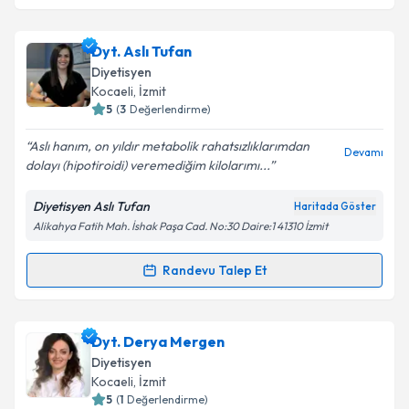
Dr. Dyt. Elif Özer
için randevu takvimi talebi
Dyt. Aslı Tufan
oluşturun. Size bu uzmandan randevu almanız için bir
Diyetisyen
takvim hazırlandığında e-posta ile bilgilendireceğiz.
Kocaeli
, İzmit
5
(
3
Değerlendirme)
E-posta Adresiniz
Aslı hanım, on yıldır metabolik rahatsızlıklarımdan
Devamı
dolayı (hipotiroidi) veremediğim kilolarımı...
Diyetisyen Aslı Tufan
Haritada Göster
Kişisel verilerimin işlenmesine ilişkin
Aydınlatma
Alikahya Fatih Mah. İshak Paşa Cad. No:30 Daire:1 41310 İzmit
Metni
'ni okudum ve kişisel verilerimin belirtilen
kapsamda işlenmesini kabul ediyorum.
Randevu Talep Et
Randevu Takvimi Talebi
Takvim Talebini Gönder
Dyt. Aslı Tufan
için randevu takvimi talebi oluşturun.
Dyt. Derya Mergen
Size bu uzmandan randevu almanız için bir takvim
Diyetisyen
hazırlandığında e-posta ile bilgilendireceğiz.
Kocaeli
, İzmit
5
(
1
Değerlendirme)