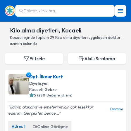
Doktor, klinik ara...
Kilo alma diyetleri, Kocaeli
Kocaeli
içinde toplam
29
Kilo alma diyetleri
uygulayan doktor -
uzman bulundu
Filtrele
Akıllı Sıralama
Dyt. İlknur Kurt
Diyetisyen
Kocaeli
, Gebze
5
(
280
Değerlendirme)
İlginiz, alakanız ve emeleriniz için çok teşekkür
Devamı
ederim. Gerçekten bence...
Adres
1
Online Görüşme