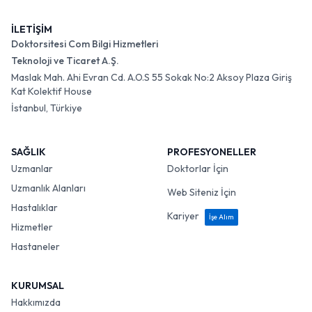
İLETİŞİM
Doktorsitesi Com Bilgi Hizmetleri
Teknoloji ve Ticaret A.Ş.
Maslak Mah. Ahi Evran Cd. A.O.S 55 Sokak No:2 Aksoy Plaza Giriş
Kat Kolektif House
İstanbul, Türkiye
SAĞLIK
PROFESYONELLER
Uzmanlar
Doktorlar İçin
Uzmanlık Alanları
Web Siteniz İçin
Hastalıklar
Kariyer
İşe Alım
Hizmetler
Hastaneler
KURUMSAL
Hakkımızda