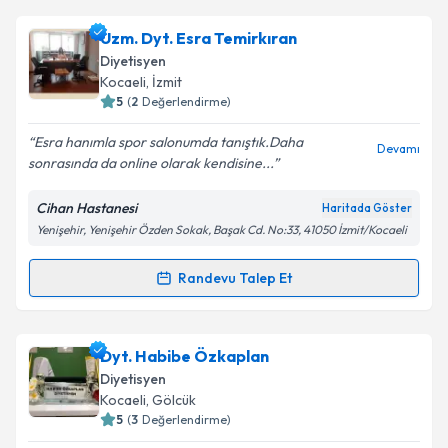
Dyt. Çağla ALBAY
için randevu takvimi talebi
Uzm. Dyt. Esra Temirkıran
oluşturun. Size bu uzmandan randevu almanız için bir
Takvim Talebini Gönder
Diyetisyen
takvim hazırlandığında e-posta ile bilgilendireceğiz.
Kocaeli
, İzmit
5
(
2
Değerlendirme)
E-posta Adresiniz
Esra hanımla spor salonumda tanıştık.Daha
Devamı
sonrasında da online olarak kendisine...
Cihan Hastanesi
Haritada Göster
Kişisel verilerimin işlenmesine ilişkin
Aydınlatma
Yenişehir, Yenişehir Özden Sokak, Başak Cd. No:33, 41050 İzmit/Kocaeli
Metni
'ni okudum ve kişisel verilerimin belirtilen
kapsamda işlenmesini kabul ediyorum.
Randevu Talep Et
Randevu Takvimi Talebi
Takvim Talebini Gönder
Uzm. Dyt. Esra Temirkıran
için randevu takvimi
Dyt. Habibe Özkaplan
talebi oluşturun. Size bu uzmandan randevu almanız
Diyetisyen
için bir takvim hazırlandığında e-posta ile
Kocaeli
, Gölcük
bilgilendireceğiz.
5
(
3
Değerlendirme)