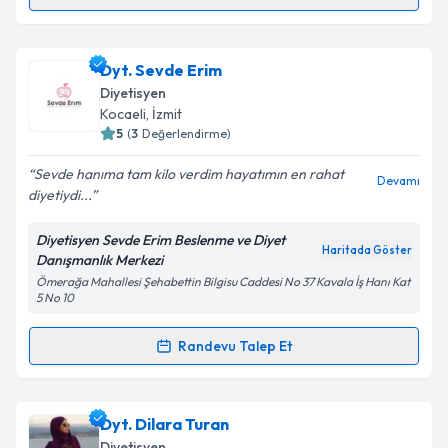
Randevu Takvimi Talebi
kapsamda işlenmesini kabul ediyorum.
Dyt. Zehra Garipoglu
için randevu takvimi talebi
Dyt. Sevde Erim
Takvim Talebini Gönder
oluşturun. Size bu uzmandan randevu almanız için bir
Diyetisyen
takvim hazırlandığında e-posta ile bilgilendireceğiz.
Kocaeli
, İzmit
5
(
3
Değerlendirme)
E-posta Adresiniz
Sevde hanıma tam kilo verdim hayatımın en rahat
Devamı
diyetiydi...
Diyetisyen Sevde Erim Beslenme ve Diyet
Kişisel verilerimin işlenmesine ilişkin
Aydınlatma
Haritada Göster
Danışmanlık Merkezi
Metni
'ni okudum ve kişisel verilerimin belirtilen
Ömerağa Mahallesi Şehabettin Bilgisu Caddesi No 37 Kavala İş Hanı Kat
kapsamda işlenmesini kabul ediyorum.
5 No 10
Randevu Talep Et
Takvim Talebini Gönder
Randevu Takvimi Talebi
Dyt. Sevde Erim
için randevu takvimi talebi oluşturun.
Dyt. Dilara Turan
Size bu uzmandan randevu almanız için bir takvim
Diyetisyen