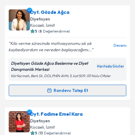
Takvim Talebini Gönder
Dyt. Büşra Şahin Dündar
için randevu takvimi talebi
Dyt. Gözde Ağca
oluşturun. Size bu uzmandan randevu almanız için bir
Diyetisyen
takvim hazırlandığında e-posta ile bilgilendireceğiz.
Kocaeli
, İzmit
5
(
8
Değerlendirme)
E-posta Adresiniz
Kilo verme sürecinde motivasyonumu sık sık
Devamı
kaybediyordum ve nereden başlayacağımı...
Diyetisyen Gözde Ağca Beslenme ve Diyet
Kişisel verilerimin işlenmesine ilişkin
Aydınlatma
Haritada Göster
Danışmanlık Merkezi
Metni
'ni okudum ve kişisel verilerimin belirtilen
Körfez mah, Berk Sk. DOLPHİN AVM, 5. kat 509-511 Nolu Ofisler
kapsamda işlenmesini kabul ediyorum.
Randevu Talep Et
Randevu Takvimi Talebi
Takvim Talebini Gönder
Dyt. Gözde Ağca
için randevu takvimi talebi
Dyt. Fadime Emel Kara
oluşturun. Size bu uzmandan randevu almanız için bir
Diyetisyen
takvim hazırlandığında e-posta ile bilgilendireceğiz.
Kocaeli
, İzmit
5
(
13
Değerlendirme)