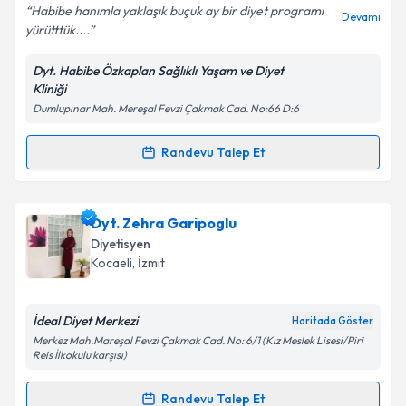
E-posta Adresiniz
Habibe hanımla yaklaşık buçuk ay bir diyet programı
Devamı
yürütttük....
Dyt. Habibe Özkaplan Sağlıklı Yaşam ve Diyet
Kliniği
Kişisel verilerimin işlenmesine ilişkin
Aydınlatma
Dumlupınar Mah. Mereşal Fevzi Çakmak Cad. No:66 D:6
Metni
'ni okudum ve kişisel verilerimin belirtilen
kapsamda işlenmesini kabul ediyorum.
Randevu Talep Et
Randevu Takvimi Talebi
Takvim Talebini Gönder
Dyt. Habibe Özkaplan
için randevu takvimi talebi
Dyt. Zehra Garipoglu
oluşturun. Size bu uzmandan randevu almanız için bir
Diyetisyen
takvim hazırlandığında e-posta ile bilgilendireceğiz.
Kocaeli
, İzmit
E-posta Adresiniz
İdeal Diyet Merkezi
Haritada Göster
Merkez Mah.Mareşal Fevzi Çakmak Cad. No: 6/1 (Kız Meslek Lisesi/Piri
Reis İlkokulu karşısı)
Kişisel verilerimin işlenmesine ilişkin
Aydınlatma
Randevu Talep Et
Metni
'ni okudum ve kişisel verilerimin belirtilen