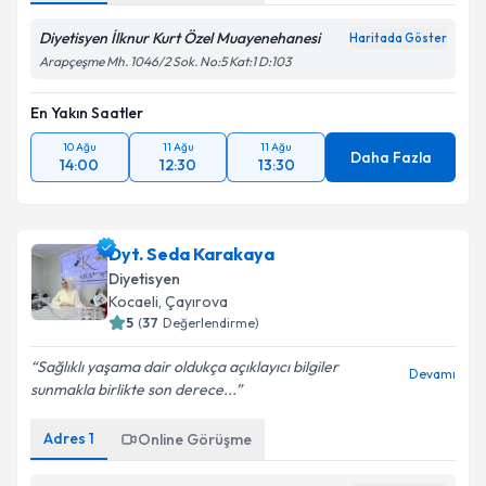
Diyetisyen İlknur Kurt Özel Muayenehanesi
Haritada Göster
Arapçeşme Mh. 1046/2 Sok. No:5 Kat:1 D:103
En Yakın Saatler
10 Ağu
11 Ağu
11 Ağu
Daha Fazla
14:00
12:30
13:30
Dyt. Seda Karakaya
Diyetisyen
Kocaeli
, Çayırova
5
(
37
Değerlendirme)
Sağlıklı yaşama dair oldukça açıklayıcı bilgiler
Devamı
sunmakla birlikte son derece...
Adres
1
Online Görüşme