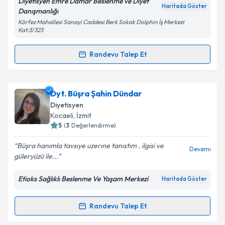
Diyetisyen Emre Damar Beslenme ve Diyet
Haritada Göster
Danışmanlığı
Körfez Mahallesi Sanayi Caddesi Berk Sokak Dolphin İş Merkezi
Kat:3/323
Kişisel verilerimin işlenmesine ilişkin
Aydınlatma
Metni
'ni okudum ve kişisel verilerimin belirtilen
Randevu Talep Et
kapsamda işlenmesini kabul ediyorum.
Randevu Takvimi Talebi
Takvim Talebini Gönder
Dyt. Emre Damar
için randevu takvimi talebi
Dyt. Büşra Şahin Dündar
oluşturun. Size bu uzmandan randevu almanız için bir
Diyetisyen
takvim hazırlandığında e-posta ile bilgilendireceğiz.
Kocaeli
, İzmit
5
(
3
Değerlendirme)
E-posta Adresiniz
Büşra hanımla tavsıye uzerıne tanıstım . ilgisi ve
Devamı
güleryüzü ile...
Etioks Sağlıklı Beslenme Ve Yaşam Merkezi
Haritada Göster
Kişisel verilerimin işlenmesine ilişkin
Aydınlatma
Metni
'ni okudum ve kişisel verilerimin belirtilen
kapsamda işlenmesini kabul ediyorum.
Randevu Talep Et
Randevu Takvimi Talebi