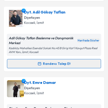
kapsamda işlenmesini kabul ediyorum.
Dyt. Tuğçe Şengül
için randevu takvimi talebi
Dyt. Adil Gökay Taflan
oluşturun. Size bu uzmandan randevu almanız için bir
Takvim Talebini Gönder
Diyetisyen
takvim hazırlandığında e-posta ile bilgilendireceğiz.
Kocaeli
, İzmit
E-posta Adresiniz
Adil Gökay Taflan Beslenme ve Danışmanlık
Haritada Göster
Merkezi
Kadıköy Mahallesi Esendal Sokak No:45 B Girişi Kat 1 Kavşut Plaza Real
AVM Yanı, İzmit, Kocaeli
Kişisel verilerimin işlenmesine ilişkin
Aydınlatma
Metni
'ni okudum ve kişisel verilerimin belirtilen
Randevu Talep Et
kapsamda işlenmesini kabul ediyorum.
Randevu Takvimi Talebi
Takvim Talebini Gönder
Dyt. Adil Gökay Taflan
için randevu takvimi talebi
Dyt. Emre Damar
oluşturun. Size bu uzmandan randevu almanız için bir
Diyetisyen
takvim hazırlandığında e-posta ile bilgilendireceğiz.
Kocaeli
, İzmit
E-posta Adresiniz