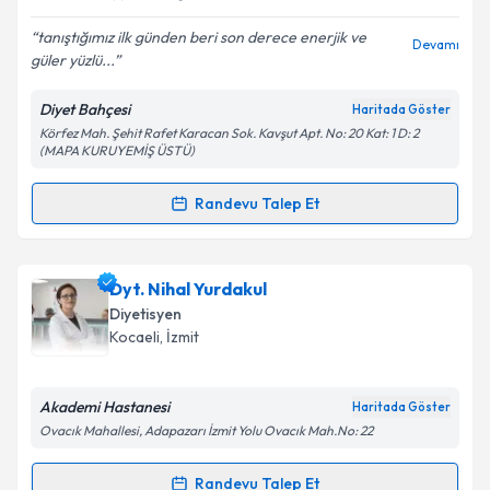
E-posta Adresiniz
tanıştığımız ilk günden beri son derece enerjik ve
Devamı
güler yüzlü...
Diyet Bahçesi
Haritada Göster
Kişisel verilerimin işlenmesine ilişkin
Aydınlatma
Körfez Mah. Şehit Rafet Karacan Sok. Kavşut Apt. No: 20 Kat: 1 D: 2
Metni
'ni okudum ve kişisel verilerimin belirtilen
(MAPA KURUYEMİŞ ÜSTÜ)
kapsamda işlenmesini kabul ediyorum.
Randevu Talep Et
Randevu Takvimi Talebi
Takvim Talebini Gönder
Dyt. Fadime Emel Kara
için randevu takvimi talebi
Dyt. Nihal Yurdakul
oluşturun. Size bu uzmandan randevu almanız için bir
Diyetisyen
takvim hazırlandığında e-posta ile bilgilendireceğiz.
Kocaeli
, İzmit
E-posta Adresiniz
Akademi Hastanesi
Haritada Göster
Ovacık Mahallesi, Adapazarı İzmit Yolu Ovacık Mah.No: 22
Kişisel verilerimin işlenmesine ilişkin
Aydınlatma
Randevu Talep Et