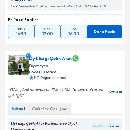
Cedid Mahallesi Sırakavaklar Sokak. No: 2 Çakır İş Merkezi D:11
En Yakın Saatler
Yarın
10 Ağu
10 Ağu
Daha Fazla
14:30
12:00
16:00
Dyt. Ezgi Çelik Akın
Diyetisyen
Kocaeli
, Darıca
5
(
1
Değerlendirme)
Güleryüzlü motivasyon lü kesinlikle tavsiye ediyorum
Devamı
çok ilgili
Adres
1
Online Görüşme
Dyt Ezgi Çelik Akın Beslenme ve Diyet
Haritada Göster
Danişmanlığı