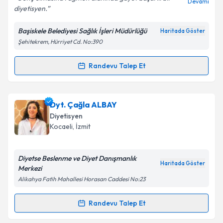
Devamı
diyetisyen.
Başiskele Belediyesi Sağlık İşleri Müdürlüğü
Haritada Göster
Kişisel verilerimin işlenmesine ilişkin
Aydınlatma
Şehitekrem, Hürriyet Cd. No:390
Metni
'ni okudum ve kişisel verilerimin belirtilen
kapsamda işlenmesini kabul ediyorum.
Randevu Talep Et
Randevu Takvimi Talebi
Takvim Talebini Gönder
Dyt. Fatma Şule Öztürk Kılıç
için randevu takvimi
Dyt. Çağla ALBAY
talebi oluşturun. Size bu uzmandan randevu almanız
Diyetisyen
için bir takvim hazırlandığında e-posta ile
Kocaeli
, İzmit
bilgilendireceğiz.
E-posta Adresiniz
Diyetse Beslenme ve Diyet Danışmanlık
Haritada Göster
Merkezi
Alikahya Fatih Mahallesi Horasan Caddesi No:23
Kişisel verilerimin işlenmesine ilişkin
Aydınlatma
Randevu Talep Et
Randevu Takvimi Talebi
Metni
'ni okudum ve kişisel verilerimin belirtilen
kapsamda işlenmesini kabul ediyorum.