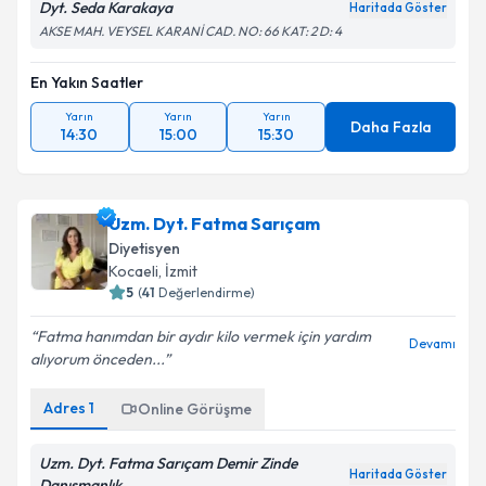
Dyt. Seda Karakaya
Haritada Göster
AKSE MAH. VEYSEL KARANİ CAD. NO: 66 KAT: 2 D: 4
En Yakın Saatler
Yarın
Yarın
Yarın
Daha Fazla
14:30
15:00
15:30
Uzm. Dyt. Fatma Sarıçam
Diyetisyen
Kocaeli
, İzmit
5
(
41
Değerlendirme)
Fatma hanımdan bir aydır kilo vermek için yardım
Devamı
alıyorum önceden...
Adres
1
Online Görüşme
Uzm. Dyt. Fatma Sarıçam Demir Zinde
Haritada Göster
Danışmanlık