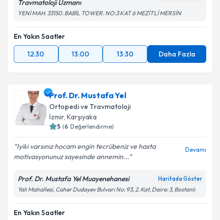
Travmatoloji Uzmanı
YENİ MAH. 33150. BABİL TOWER. NO:3 KAT 6 MEZİTLİ MERSİN
En Yakın Saatler
12:30
13:00
13:30
Daha Fazla
Prof. Dr. Mustafa Yel
Ortopedi ve Travmatoloji
İzmir
, Karşıyaka
5
(
6
Değerlendirme)
Iyiki varsınız hocam engin tecrübeniz ve hasta
Devamı
motivasyonunuz sayesinde annemin...
Prof. Dr. Mustafa Yel Muayenehanesi
Haritada Göster
Yalı Mahallesi, Caher Dudayev Bulvarı No: 93, 2. Kat, Daire: 3, Bostanlı
En Yakın Saatler