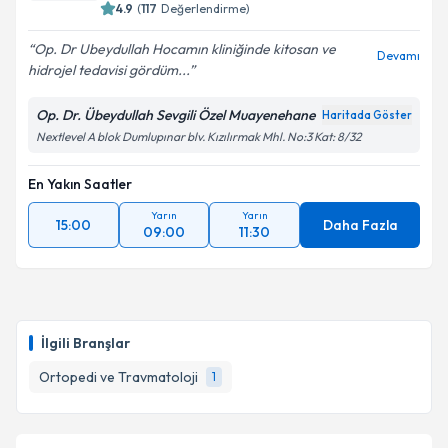
4.9
(
117
Değerlendirme)
Op. Dr Ubeydullah Hocamın kliniğinde kitosan ve
Devamı
hidrojel tedavisi gördüm...
Op. Dr. Übeydullah Sevgili Özel Muayenehane
Haritada Göster
Nextlevel A blok Dumlupınar blv. Kızılırmak Mhl. No:3 Kat: 8/32
En Yakın Saatler
Yarın
Yarın
15:00
Daha Fazla
09:00
11:30
İlgili Branşlar
Ortopedi ve Travmatoloji
1