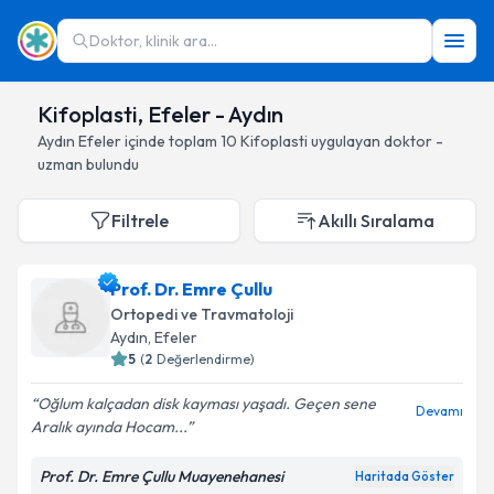
Doktor, klinik ara...
Kifoplasti, Efeler - Aydın
Aydın
Efeler
içinde toplam
10
Kifoplasti
uygulayan doktor -
uzman bulundu
Filtrele
Akıllı Sıralama
Prof. Dr. Emre Çullu
Ortopedi ve Travmatoloji
Aydın
, Efeler
5
(
2
Değerlendirme)
Oğlum kalçadan disk kayması yaşadı. Geçen sene
Devamı
Aralık ayında Hocam...
Prof. Dr. Emre Çullu Muayenehanesi
Haritada Göster