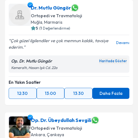
Dr. Mutlu Güngör
Ortopedi ve Travmatoloji
Muğla
, Marmaris
5
(
1
Değerlendirme)
Çok güzel ilgilendiler ve çok memnun kaldık, tavsiye
Devamı
ederim.
Op. Dr. Mutlu Güngör
Haritada Göster
Kemeraltı, Hasan Işık Cd. 22a
En Yakın Saatler
12:30
13:00
13:30
Daha Fazla
Op. Dr. Übeydullah Sevgili
Ortopedi ve Travmatoloji
Ankara
, Çankaya