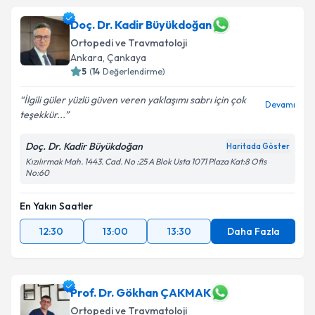
Dr. Hakan Vuruşkaner
için randevu takvimi talebi
Doç. Dr. Kadir Büyükdoğan
oluşturun. Size bu uzmandan randevu almanız için bir
Ortopedi ve Travmatoloji
takvim hazırlandığında e-posta ile bilgilendireceğiz.
Ankara
, Çankaya
5
(
14
Değerlendirme)
E-posta Adresiniz
İlgili güler yüzlü güven veren yaklaşımı sabrı için çok
Devamı
teşekkür...
Doç. Dr. Kadir Büyükdoğan
Kişisel verilerimin işlenmesine ilişkin
Aydınlatma
Haritada Göster
Metni
'ni okudum ve kişisel verilerimin belirtilen
Kızılırmak Mah. 1443. Cad. No :25 A Blok Usta 1071 Plaza Kat:8 Ofis
No:60
kapsamda işlenmesini kabul ediyorum.
En Yakın Saatler
Takvim Talebini Gönder
12:30
13:00
13:30
Daha Fazla
Prof. Dr. Gökhan ÇAKMAK
Ortopedi ve Travmatoloji