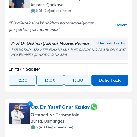
Ankara
, Çankaya
5
(
6
Değerlendirme)
Biz ailecek sürekli gökhan hocama geliyoruz,
Devamı
gerçekten çok memnunuz
Prof.Dr Gökhan Çakmak Muayenehanesi
Haritada Göster
1071 USTA PLAZA KIZILIRMAK MAH. 1443.CADDE NO:25 A BLOK 5. KAT
NO:35 06530 ÇANKAYA /ANKARA
En Yakın Saatler
12:30
13:00
13:30
Daha Fazla
Op. Dr. Yusuf Onur Kızılay
Ortopedi ve Travmatoloji
Bursa
, Osmangazi
5
(
40
Değerlendirme)