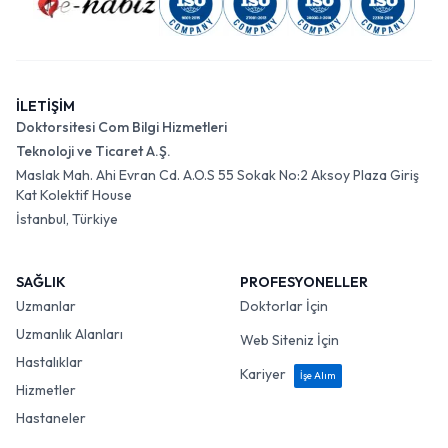
İLETİŞİM
Doktorsitesi Com Bilgi Hizmetleri
Teknoloji ve Ticaret A.Ş.
Maslak Mah. Ahi Evran Cd. A.O.S 55 Sokak No:2 Aksoy Plaza Giriş
Kat Kolektif House
İstanbul, Türkiye
SAĞLIK
PROFESYONELLER
Uzmanlar
Doktorlar İçin
Uzmanlık Alanları
Web Siteniz İçin
Hastalıklar
Kariyer
İşe Alım
Hizmetler
Hastaneler