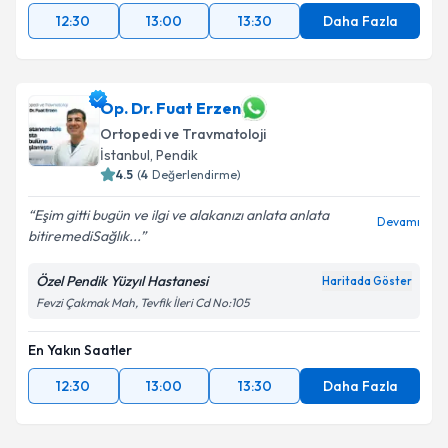
12:30
13:00
13:30
Daha Fazla
Op. Dr. Fuat Erzen
Ortopedi ve Travmatoloji
İstanbul
, Pendik
4.5
(
4
Değerlendirme)
Eşim gitti bugün ve ilgi ve alakanızı anlata anlata
Devamı
bitiremediSağlık...
Özel Pendik Yüzyıl Hastanesi
Haritada Göster
Fevzi Çakmak Mah, Tevfik İleri Cd No:105
En Yakın Saatler
12:30
13:00
13:30
Daha Fazla