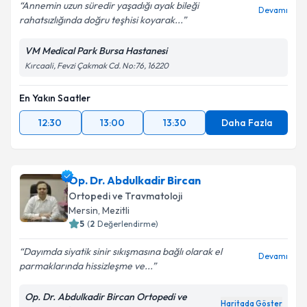
Annemin uzun süredir yaşadığı ayak bileği
Devamı
rahatsızlığında doğru teşhisi koyarak...
VM Medical Park Bursa Hastanesi
Kırcaali, Fevzi Çakmak Cd. No:76, 16220
En Yakın Saatler
12:30
13:00
13:30
Daha Fazla
Op. Dr. Abdulkadir Bircan
Ortopedi ve Travmatoloji
Mersin
, Mezitli
5
(
2
Değerlendirme)
Dayımda siyatik sinir sıkışmasına bağlı olarak el
Devamı
parmaklarında hissizleşme ve...
Op. Dr. Abdulkadir Bircan Ortopedi ve
Haritada Göster