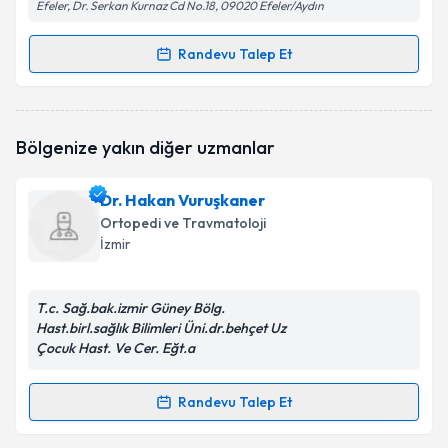
Efeler, Dr. Serkan Kurnaz Cd No.18, 09020 Efeler/Aydın
Randevu Talep Et
Randevu Takvimi Talebi
Prof. Dr. Emre Çullu
için randevu takvimi talebi
Bölgenize yakın diğer uzmanlar
oluşturun. Size bu uzmandan randevu almanız için bir
takvim hazırlandığında e-posta ile bilgilendireceğiz.
Dr. Hakan Vuruşkaner
E-posta Adresiniz
Ortopedi ve Travmatoloji
İzmir
T.c. Sağ.bak.izmir Güney Bölg.
Kişisel verilerimin işlenmesine ilişkin
Aydınlatma
Hast.birl.sağlık Bilimleri Üni.dr.behçet Uz
Metni
'ni okudum ve kişisel verilerimin belirtilen
Çocuk Hast. Ve Cer. Eğt.a
kapsamda işlenmesini kabul ediyorum.
Randevu Talep Et
Randevu Takvimi Talebi
Takvim Talebini Gönder