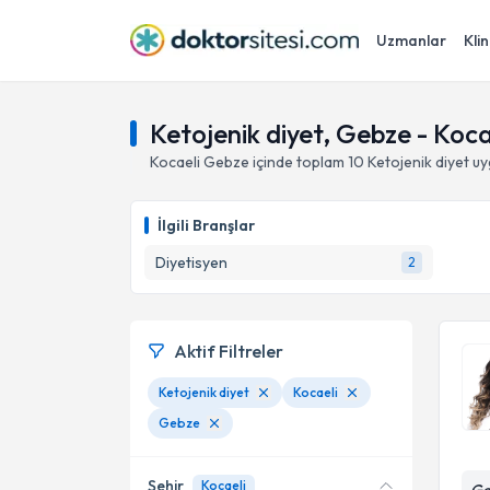
Uzmanlar
Klin
Ketojenik diyet, Gebze - Koca
Kocaeli
Gebze
içinde toplam
10
Ketojenik diyet
uy
İlgili Branşlar
Diyetisyen
2
Aktif Filtreler
Ketojenik diyet
Kocaeli
Gebze
Şehir
Kocaeli