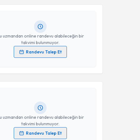
ıldız
için randevu takvimi talebi oluşturun. Size bu
ndevu almanız için bir takvim hazırlandığında e-
Takvim Talebini Gönder
lgilendireceğiz.
resiniz
u uzmandan online randevu alabileceğin bir
takvimi bulunmuyor.
Randevu Talep Et
 verilerimin işlenmesine ilişkin
Aydınlatma Metni
'ni
akvimi Talebi
 ve kişisel verilerimin belirtilen kapsamda
esini kabul ediyorum.
m Öcal Bolat
için randevu takvimi talebi oluşturun.
andan randevu almanız için bir takvim
Takvim Talebini Gönder
ında e-posta ile bilgilendireceğiz.
resiniz
u uzmandan online randevu alabileceğin bir
takvimi bulunmuyor.
Randevu Talep Et
 verilerimin işlenmesine ilişkin
Aydınlatma Metni
'ni