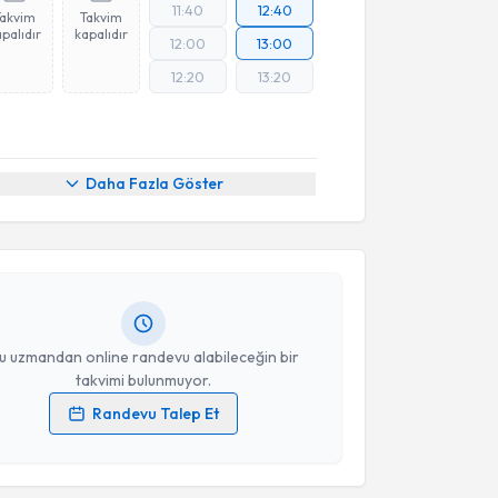
11:40
12:40
Takvim
Takvim
palıdır
kapalıdır
12:00
13:00
12:20
13:20
akvimi Talebi
Daha Fazla Göster
r Hilal Dikici
için randevu takvimi talebi oluşturun.
andan randevu almanız için bir takvim
ında e-posta ile bilgilendireceğiz.
resiniz
u uzmandan online randevu alabileceğin bir
takvimi bulunmuyor.
Randevu Talep Et
akvimi Talebi
 verilerimin işlenmesine ilişkin
Aydınlatma Metni
'ni
 ve kişisel verilerimin belirtilen kapsamda
esini kabul ediyorum.