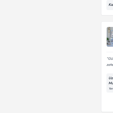
Kı
Gül
zate
Uz
Mu
Yen