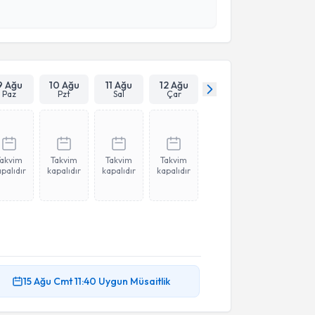
 ve kişisel verilerimin belirtilen kapsamda
esini kabul ediyorum.
Takvim Talebini Gönder
9 Ağu
10 Ağu
11 Ağu
12 Ağu
Paz
Pzt
Sal
Çar
Takvim
Takvim
Takvim
Takvim
palıdır
kapalıdır
kapalıdır
kapalıdır
15 Ağu
Cmt
11:40
Uygun Müsaitlik