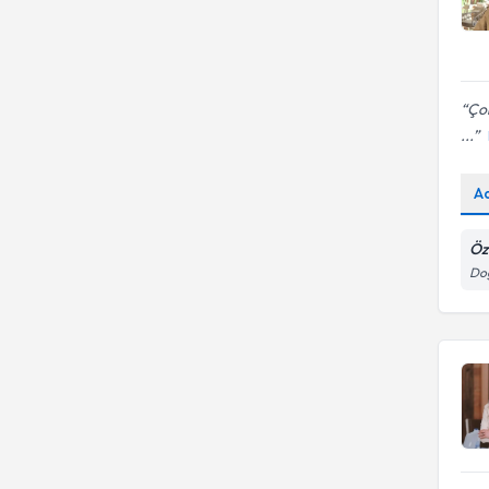
Çok
...
A
Öz
Doğ