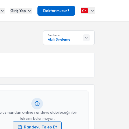
Giriş Yap
Doktor musun?
Sıralama
Akıllı Sıralama
akvimi Talebi
Hatice Sultan KİRİŞCİ
için randevu takvimi talebi
Size bu uzmandan randevu almanız için bir takvim
ında e-posta ile bilgilendireceğiz.
resiniz
u uzmandan online randevu alabileceğin bir
takvimi bulunmuyor.
Randevu Talep Et