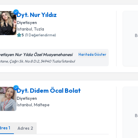
Dyt. Nur Y
uzmandan ra
Dyt. Nur Yıldız
posta ile bi
Diyetisyen
E-posta Ad
İstanbul
, Tuzla
5
(
1
Değerlendirme)
B
yetisyen Nur Yıldız Özel Muayenehanesi
Haritada Göster
Kişisel
Randevu T
tane, Çağrı Sk. No:8 D:2, 34940 Tuzla/İstanbul
okudum
işlenm
Dyt. Dide
Size bu uzm
Dyt. Didem Öcal Bolat
hazırlandığ
Diyetisyen
İstanbul
, Maltepe
E-posta Ad
B
dres
1
Adres
2
Kişisel