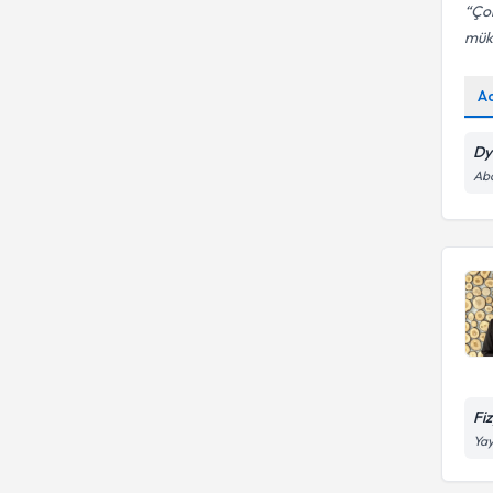
Çok
mük
A
Dy
Abd
Fi
Yay