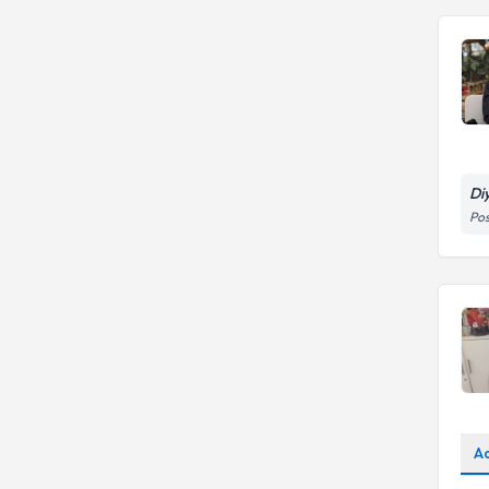
Di
Pos
A