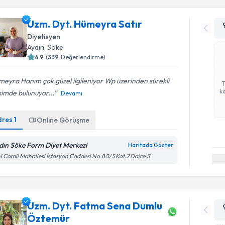
Uzm. Dyt. Hümeyra Satır
Diyetisyen
Aydın
, Söke
4.9
(
339
Değerlendirme)
eyra Hanım çok güzel ilgileniyor Wp üzerinden sürekli
ka
işimde bulunuyor...
Devamı
dres
1
Online Görüşme
dın Söke Form Diyet Merkezi
Haritada Göster
i Camii Mahallesi İstasyon Caddesi No.80/3 Kat:2 Daire:3
Uzm. Dyt. Fatma Sena Dumlu
Öztemür