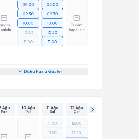
09:00
09:00
09:30
09:30
10:00
10:00
Takvim
Takvim
palıdır
kapalıdır
10:30
10:30
11:00
11:00
Daha Fazla Göster
9 Ağu
10 Ağu
11 Ağu
12 Ağu
Paz
Pzt
Sal
Çar
11:00
12:00
11:20
12:20