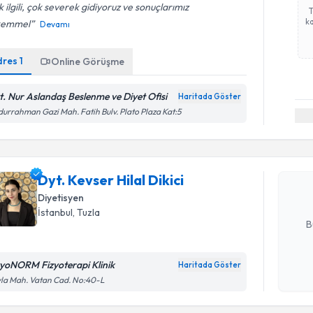
 ilgili, çok severek gidiyoruz ve sonuçlarımız
ka
emmel️
Devamı
dres
1
Online Görüşme
t. Nur Aslandaş Beslenme ve Diyet Ofisi
Haritada Göster
Randevu T
urrahman Gazi Mah. Fatih Bulv. Plato Plaza Kat:5
Dyt. Kevse
Size bu uzm
Dyt. Kevser Hilal Dikici
hazırlandığ
Diyetisyen
E-posta Ad
İstanbul
, Tuzla
B
zyoNORM Fizyoterapi Klinik
Haritada Göster
Randevu T
Kişisel
la Mah. Vatan Cad. No:40-L
okudum
işlenm