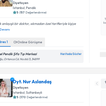
Diyetisyen
İstanbul
, Pendik
5
(
157
Değerlendirme)
ka
 anlayışlı bir doktor, sıkmadan özel tarifleriyle kişiye
Devamı
dres
1
Online Görüşme
el Pendik Şifa Tıp Merkezi
Haritada Göster
u, Ortanca Cd. No:66/3, 34899
Dyt. Nur Aslandaş
Diyetisyen
İstanbul
, Sultanbeyli
5
(
370
Değerlendirme)