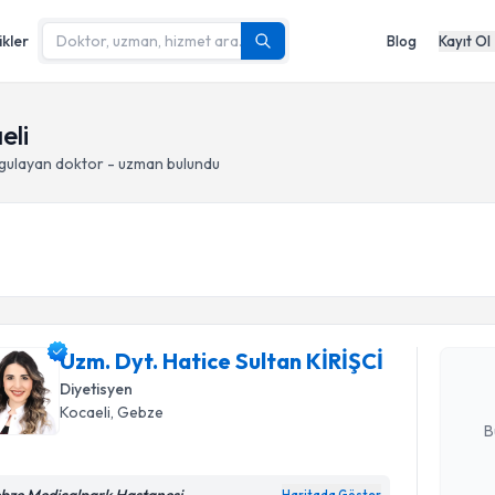
ikler
Blog
Kayıt Ol
eli
gulayan doktor - uzman bulundu
Randevu T
Uzm. Dyt. 
oluşturun. 
Uzm. Dyt. Hatice Sultan KİRİŞCİ
hazırlandığ
Diyetisyen
E-posta Ad
Kocaeli
, Gebze
B