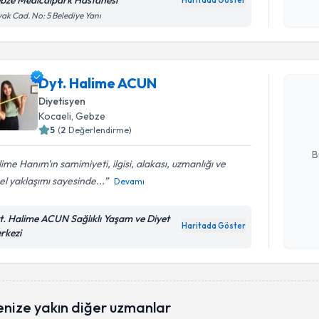
bze Medicalpark Hastanesi
Haritada Göster
Kişisel
ak Cad. No: 5 Belediye Yanı
okudum
Randevu T
işlenm
Dyt. Hali
Dyt. Halime ACUN
uzmandan ra
Diyetisyen
posta ile bi
Kocaeli
, Gebze
5
(
2
Değerlendirme)
E-posta Ad
B
ime Hanım'ın samimiyeti, ilgisi, alakası, uzmanlığı ve
sel yaklaşımı sayesinde...
Devamı
Kişisel
t. Halime ACUN Sağlıklı Yaşam ve Diyet
okudum
Haritada Göster
rkezi
işlenm
enize yakın diğer uzmanlar