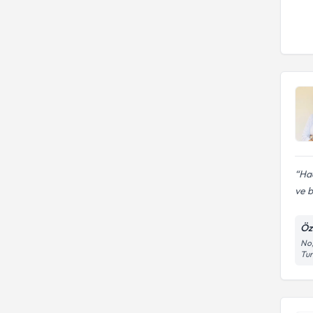
Ha
ve b
Öz
No,
Tu