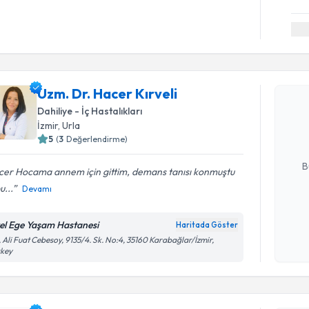
Randevu T
Uzm. Dr. Hacer Kırveli
Uzm. Dr. H
Size bu uzm
Dahiliye - İç Hastalıkları
hazırlandığ
İzmir
, Urla
5
(
3
Değerlendirme)
E-posta Ad
B
cer Hocama annem için gittim, demans tanısı konmuştu
u...
Devamı
Kişisel
el Ege Yaşam Hastanesi
Haritada Göster
okudum
 Ali Fuat Cebesoy, 9135/4. Sk. No:4, 35160 Karabağlar/İzmir,
işlenm
rkey
Randevu T