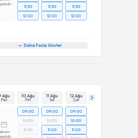
palıdır
11:30
11:30
11:30
12:00
12:00
12:00
Daha Fazla Göster
9 Ağu
10 Ağu
11 Ağu
12 Ağu
Paz
Pzt
Sal
Çar
09:00
09:00
09:00
10:00
10:00
10:00
11:00
11:00
11:00
Takvim
palıdır