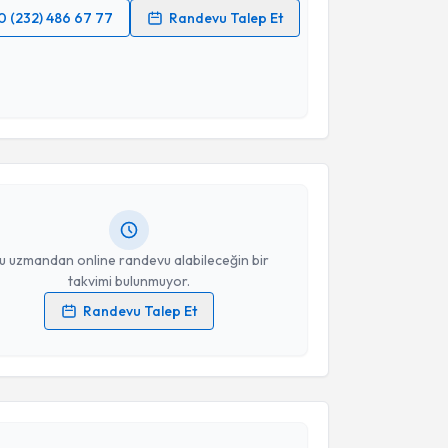
0 (232) 486 67 77
Randevu Talep Et
 verilerimin işlenmesine ilişkin
Aydınlatma Metni
'ni
 ve kişisel verilerimin belirtilen kapsamda
akvimi Talebi
esini kabul ediyorum.
Takvim Talebini Gönder
zer Temel Şahin
için randevu takvimi talebi
Size bu uzmandan randevu almanız için bir takvim
ında e-posta ile bilgilendireceğiz.
resiniz
u uzmandan online randevu alabileceğin bir
takvimi bulunmuyor.
Randevu Talep Et
 verilerimin işlenmesine ilişkin
Aydınlatma Metni
'ni
 ve kişisel verilerimin belirtilen kapsamda
akvimi Talebi
esini kabul ediyorum.
Burak Turna
için randevu takvimi talebi oluşturun.
Takvim Talebini Gönder
andan randevu almanız için bir takvim