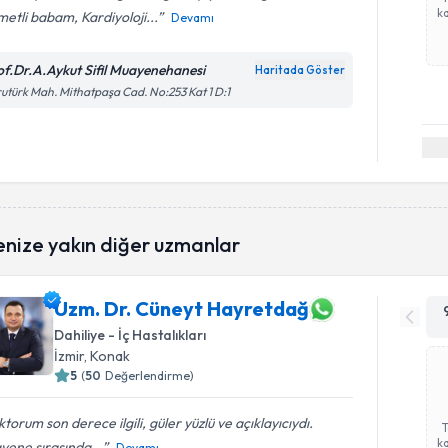
ka
etli babam, Kardiyoloji...
Devamı
of.Dr.A.Aykut Sifil Muayenehanesi
Haritada Göster
utürk Mah. Mithatpaşa Cad. No:253 Kat 1 D:1
enize yakın diğer uzmanlar
Uzm. Dr. Cüneyt Hayretdağ
Dahiliye - İç Hastalıkları
İzmir
, Konak
5
(
50
Değerlendirme)
torum son derece ilgili, güler yüzlü ve açıklayıcıydı.
ka
yene sırasında...
Devamı