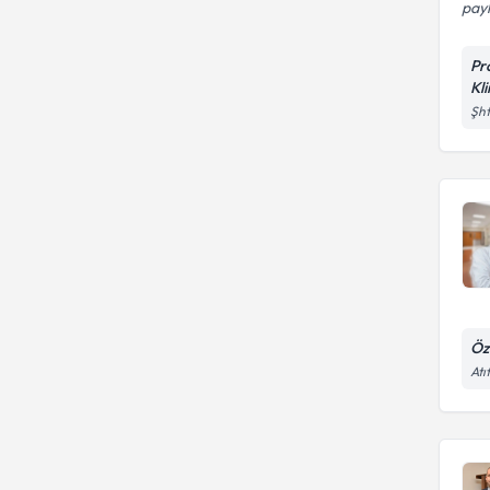
payl
Pr
Kli
Şht
Öz
Atı