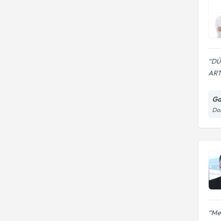
DÜ
ART
Ga
Dok
Mer