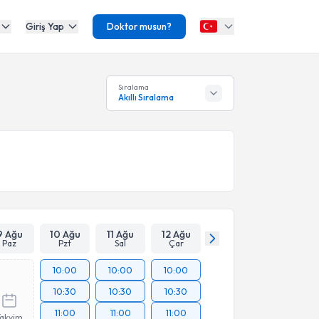
Giriş Yap
Doktor musun?
Sıralama
Akıllı Sıralama
9 Ağu
10 Ağu
11 Ağu
12 Ağu
Paz
Pzt
Sal
Çar
10:00
10:00
10:00
10:30
10:30
10:30
11:00
11:00
11:00
Takvim