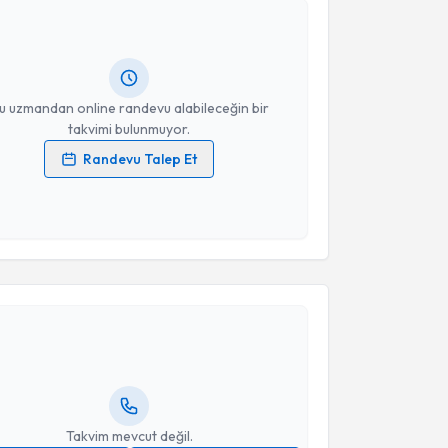
hmet Fatih Kirişci
için randevu takvimi talebi
Size bu uzmandan randevu almanız için bir takvim
ında e-posta ile bilgilendireceğiz.
resiniz
u uzmandan online randevu alabileceğin bir
takvimi bulunmuyor.
Randevu Talep Et
 verilerimin işlenmesine ilişkin
Aydınlatma Metni
'ni
 ve kişisel verilerimin belirtilen kapsamda
esini kabul ediyorum.
akvimi Talebi
Takvim Talebini Gönder
 Orkan Ergün
için randevu takvimi talebi oluşturun.
andan randevu almanız için bir takvim
ında e-posta ile bilgilendireceğiz.
resiniz
Takvim mevcut değil.