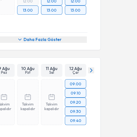
12:00
12:00
12:00
13:00
13:00
13:00
Daha Fazla Göster
9 Ağu
10 Ağu
11 Ağu
12 Ağu
Paz
Pzt
Sal
Çar
09:00
09:10
09:20
Takvim
Takvim
Takvim
palıdır
kapalıdır
kapalıdır
09:30
09:40