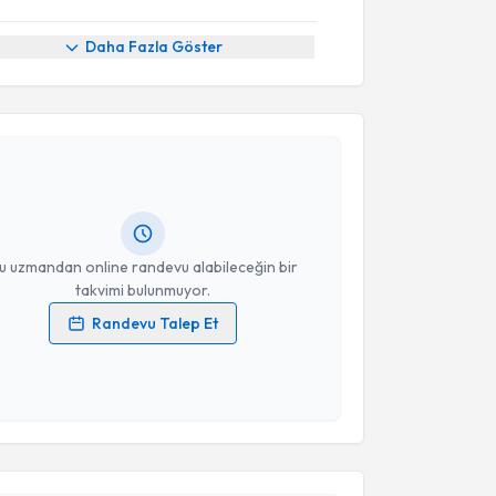
Daha Fazla Göster
akvimi Talebi
acer Kırveli
için randevu takvimi talebi oluşturun.
andan randevu almanız için bir takvim
ında e-posta ile bilgilendireceğiz.
resiniz
u uzmandan online randevu alabileceğin bir
takvimi bulunmuyor.
Randevu Talep Et
 verilerimin işlenmesine ilişkin
Aydınlatma Metni
'ni
 ve kişisel verilerimin belirtilen kapsamda
esini kabul ediyorum.
akvimi Talebi
Takvim Talebini Gönder