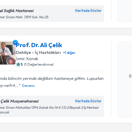
Kişisel
okudum
el Sağlık Hastanesi
Haritada Göster
işlenm
ar Sinan Mah. 1399 Sok. No:25
Randevu T
Prof. Dr. Ali Çelik
Prof. Dr. A
uzmandan ra
Dahiliye - İç Hastalıkları
+
1
diğer
posta ile bi
İzmir
, Konak
5
(
1
Değerlendirme)
E-posta Ad
B
ında bilincim yerinde değilken hastaneye gittim. Lupustan
yı nefrit...
Devamı
Kişisel
i Çelik Muayenehanesi
Haritada Göster
okudum
ar Sinan Mahallesi 1394 Sokak No:14 K:1 D:2 Baysak 2 İş Merkezi
işlenm
sancak