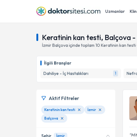
Uzmanlar
Klin
Keratinin kan testi, Balçova -
İzmir
Balçova
içinde toplam
10
Keratinin kan testi
İlgili Branşlar
Dahiliye - İç Hastalıkları
Nefro
1
Aktif Filtreler
Keratinin kan testi
İzmir
Balçova
Mit
Şehir
İzmir