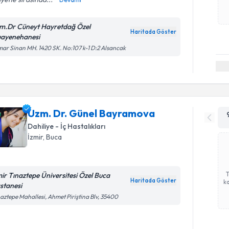
m.Dr Cüneyt Hayretdağ Özel
Haritada Göster
ayenehanesi
ar Sinan MH. 1420 SK. No:107 k-1 D:2 Alsancak
Uzm. Dr. Günel Bayramova
Dahiliye - İç Hastalıkları
İzmir
, Buca
mir Tınaztepe Üniversitesi Özel Buca
Haritada Göster
ka
stanesi
aztepe Mahallesi, Ahmet Piriştina Blv, 35400