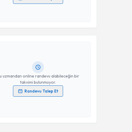
 verilerimin işlenmesine ilişkin
Aydınlatma Metni
'ni
 ve kişisel verilerimin belirtilen kapsamda
esini kabul ediyorum.
akvimi Talebi
Takvim Talebini Gönder
li Çelik
için randevu takvimi talebi oluşturun. Size bu
ndevu almanız için bir takvim hazırlandığında e-
lgilendireceğiz.
resiniz
u uzmandan online randevu alabileceğin bir
takvimi bulunmuyor.
Randevu Talep Et
 verilerimin işlenmesine ilişkin
Aydınlatma Metni
'ni
 ve kişisel verilerimin belirtilen kapsamda
esini kabul ediyorum.
Takvim Talebini Gönder