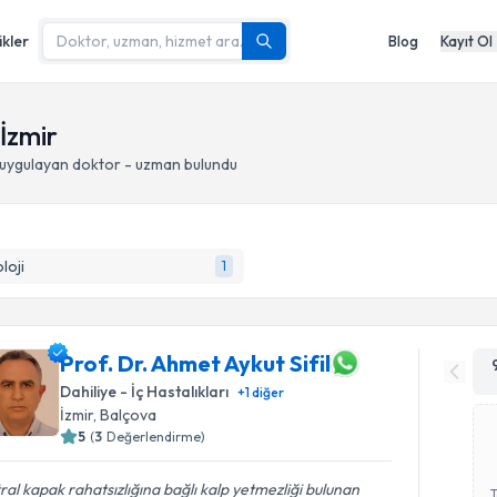
ikler
Blog
Kayıt Ol
 İzmir
uygulayan doktor - uzman bulundu
loji
1
Prof. Dr. Ahmet Aykut Sifil
Dahiliye - İç Hastalıkları
+
1
diğer
İzmir
, Balçova
5
(
3
Değerlendirme)
ral kapak rahatsızlığına bağlı kalp yetmezliği bulunan