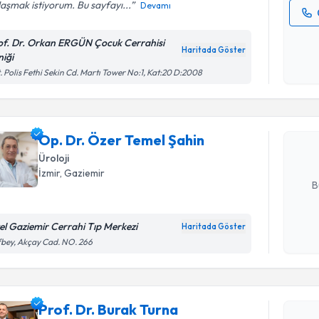
aşmak istiyorum. Bu sayfayı...
Devamı
Kişisel
of. Dr. Orkan ERGÜN Çocuk Cerrahisi
okudum
Haritada Göster
niği
Randevu T
işlenm
. Polis Fethi Sekin Cd. Martı Tower No:1, Kat:20 D:2008
Op. Dr. Ö
oluşturun. 
Op. Dr. Özer Temel Şahin
hazırlandığ
Üroloji
E-posta Ad
İzmir
, Gaziemir
B
el Gaziemir Cerrahi Tıp Merkezi
Haritada Göster
Kişisel
fbey, Akçay Cad. NO. 266
okudum
Randevu T
işlenm
Prof. Dr. 
Prof. Dr. Burak Turna
Size bu uzm