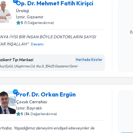
Op. Dr. Me
Op. Dr. Mehmet Fatih Kirişci
oluşturun. 
Üroloji
hazırlandığ
İzmir
, Gaziemir
5
(
1
Değerlendirme)
E-posta Ad
B
NYA İYİSİ BİR İNSAN BÖYLE DOKTORLARIN SAYISI
AR İNŞALLAH
Devamı
Kişisel
okudum
zikent Tıp Merkezi
Haritada Göster
işlenm
uz Eylül, Ulaştırma Cd. No:5, 35425 Gaziemir/İzmir
Randevu T
Prof. Dr. Orkan Ergün
Prof. Dr.
Size bu uzm
Çocuk Cerrahisi
hazırlandığ
İzmir
, Bayraklı
5
(
34
Değerlendirme)
E-posta Ad
haba. Yaşadığımız deneyimi endişeli ebeveynler ile