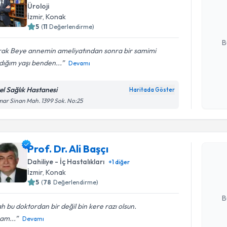
Üroloji
hazırlandığ
İzmir
, Konak
5
(
11
Değerlendirme)
E-posta Ad
B
rak Beye annemin ameliyatından sonra bir samimi
dığım yaşı benden...
Devamı
Kişisel
okudum
el Sağlık Hastanesi
Haritada Göster
işlenm
ar Sinan Mah. 1399 Sok. No:25
Randevu T
Prof. Dr. A
Prof. Dr. Ali Başçı
uzmandan ra
Dahiliye - İç Hastalıkları
+
1
diğer
posta ile bi
İzmir
, Konak
5
(
78
Değerlendirme)
E-posta Ad
B
ah bu doktordan bir değil bin kere razı olsun.
am...
Devamı