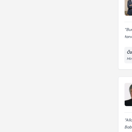
Bu
tanı
Öz
Mim
All
Bab