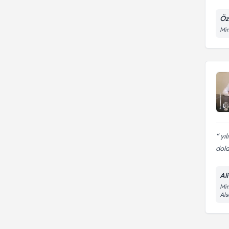
Öz
Mim
yıl
dola
Al
Mim
Al