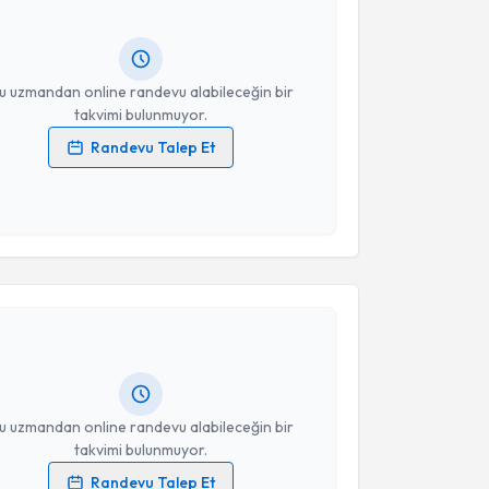
ında e-posta ile bilgilendireceğiz.
resiniz
u uzmandan online randevu alabileceğin bir
takvimi bulunmuyor.
Randevu Talep Et
 verilerimin işlenmesine ilişkin
Aydınlatma Metni
'ni
 ve kişisel verilerimin belirtilen kapsamda
esini kabul ediyorum.
akvimi Talebi
Takvim Talebini Gönder
li Başçı
için randevu takvimi talebi oluşturun. Size bu
ndevu almanız için bir takvim hazırlandığında e-
lgilendireceğiz.
resiniz
u uzmandan online randevu alabileceğin bir
takvimi bulunmuyor.
Randevu Talep Et