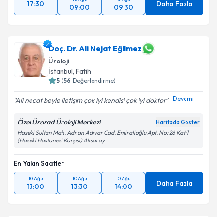
17:30
Daha Fazla
09:00
09:30
Doç. Dr. Ali Nejat Eğilmez
Üroloji
İstanbul
, Fatih
5
(
56
Değerlendirme)
Devamı
Ali necat beyle iletişim çok iyi kendisi çok iyi doktor
Özel Ürorad Üroloji Merkezi
Haritada Göster
Haseki Sultan Mah. Adnan Adıvar Cad. Emiralioğlu Apt. No: 26 Kat:1
(Haseki Hastanesi Karşısı) Aksaray
En Yakın Saatler
10 Ağu
10 Ağu
10 Ağu
Daha Fazla
13:00
13:30
14:00