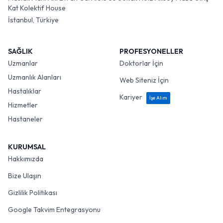
Maslak Mah. Ahi Evran Cd. A.O.S 55 Sokak No:2 Aksoy Plaza Giriş
Kat Kolektif House
İstanbul, Türkiye
SAĞLIK
PROFESYONELLER
Uzmanlar
Doktorlar İçin
Uzmanlık Alanları
Web Siteniz İçin
Hastalıklar
Kariyer
İşe Alım
Hizmetler
Hastaneler
KURUMSAL
Hakkımızda
Bize Ulaşın
Gizlilik Politikası
Google Takvim Entegrasyonu