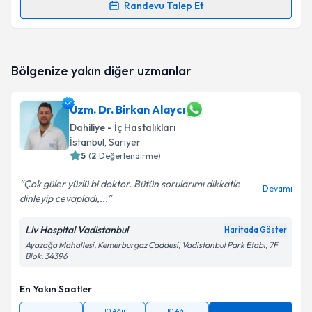
Randevu Talep Et
Randevu Takvimi Talebi
Dr. Demet Elvan
için randevu takvimi talebi
Bölgenize yakın diğer uzmanlar
oluşturun. Size bu uzmandan randevu almanız için bir
takvim hazırlandığında e-posta ile bilgilendireceğiz.
Uzm. Dr. Birkan Alaycı
E-posta Adresiniz
Dahiliye - İç Hastalıkları
İstanbul
, Sarıyer
5
(
2
Değerlendirme)
Kişisel verilerimin işlenmesine ilişkin
Aydınlatma
Çok güler yüzlü bi doktor. Bütün sorularımı dikkatle
Devamı
Metni
'ni okudum ve kişisel verilerimin belirtilen
dinleyip cevapladı,...
kapsamda işlenmesini kabul ediyorum.
Liv Hospital Vadistanbul
Haritada Göster
Ayazağa Mahallesi, Kemerburgaz Caddesi, Vadistanbul Park Etabı, 7F
Takvim Talebini Gönder
Blok, 34396
En Yakın Saatler
10 Ağu
10 Ağu