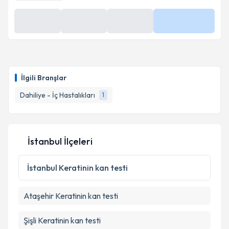
En Yakın Saatler
10 Ağu
10 Ağu
17:00
Daha Fazla
10:00
10:20
İlgili Branşlar
Dahiliye - İç Hastalıkları
1
İstanbul İlçeleri
İstanbul
Keratinin kan testi
Ataşehir
Keratinin kan testi
Şişli
Keratinin kan testi