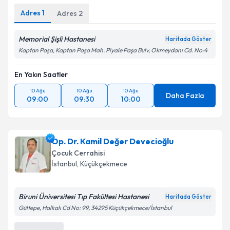
Adres
1
Adres
2
Kişisel verilerimin işlenmesine ilişkin
Aydınlatma
Memorial Şişli Hastanesi
Metni
'ni okudum ve kişisel verilerimin belirtilen
Haritada Göster
kapsamda işlenmesini kabul ediyorum.
Kaptan Paşa, Kaptan Paşa Mah. Piyale Paşa Bulv, Okmeydanı Cd. No:4
En Yakın Saatler
Takvim Talebini Gönder
10 Ağu
10 Ağu
10 Ağu
Daha Fazla
09:00
09:30
10:00
Op. Dr. Kamil Değer Devecioğlu
Çocuk Cerrahisi
İstanbul
, Küçükçekmece
Biruni Üniversitesi Tıp Fakültesi Hastanesi
Haritada Göster
Gültepe, Halkalı Cd No: 99, 34295 Küçükçekmece/İstanbul