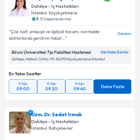
Dahiliye - İç Hastalıkları
İstanbul
, Küçükçekmece
5
(
1
Değerlendirme)
Çok naif, anlayışlı ve ilgiliydi hocam, normalde
Devamı
doktorlarda gerilirim fakat...
Biruni Üniversitesi Tıp Fakültesi Hastanesi
Haritada Göster
Gültepe, Halkalı Cd No: 99, 34295 Küçükçekmece/İstanbul
En Yakın Saatler
10 Ağu
10 Ağu
10 Ağu
Daha Fazla
09:00
09:20
09:40
Uzm. Dr. Sedat Irmak
Dahiliye - İç Hastalıkları
İstanbul
, Bahçelievler