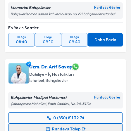
Memorial Bahçelievler
Haritada Göster
Bahçelievler mah adnan kahveci bulvarı no:227 bahçelievler istanbul
En Yakın Saatler
10 Ağu
10 Ağu
10 Ağu
Daha Fazla
08:40
09:10
09:40
Uzm. Dr. Arif Savaş
Dahiliye - İç Hastalıkları
İstanbul
, Bahçelievler
Bahçelievler Medipol Hastanesi
Haritada Göster
Çobançesme Mahallesi, Fatih Caddesi, No:1/8, 34196
0 (850) 811 32 74
Randevu Takvimi Talebi
Randevu Talep Et