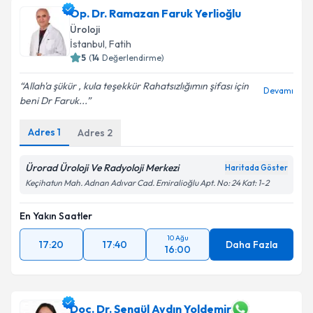
Op. Dr. Ramazan Faruk Yerlioğlu
Üroloji
İstanbul
, Fatih
5
(
14
Değerlendirme)
Allah'a şükür , kula teşekkür Rahatsızlığımın şifası için
Devamı
beni Dr Faruk...
Adres
1
Adres
2
Ürorad Üroloji Ve Radyoloji Merkezi
Haritada Göster
Keçihatun Mah. Adnan Adıvar Cad. Emiralioğlu Apt. No: 24 Kat: 1-2
En Yakın Saatler
10 Ağu
17:20
17:40
Daha Fazla
16:00
Doç. Dr. Şengül Aydın Yoldemir