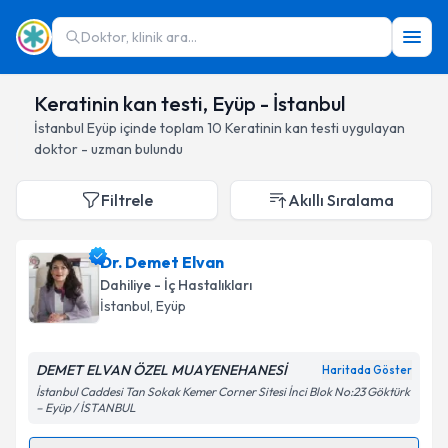
Doktor, klinik ara...
Keratinin kan testi, Eyüp - İstanbul
İstanbul
Eyüp
içinde toplam
10
Keratinin kan testi
uygulayan
doktor - uzman bulundu
Filtrele
Akıllı Sıralama
Dr. Demet Elvan
Dahiliye - İç Hastalıkları
İstanbul
, Eyüp
DEMET ELVAN ÖZEL MUAYENEHANESİ
Haritada Göster
İstanbul Caddesi Tan Sokak Kemer Corner Sitesi İnci Blok No:23 Göktürk
– Eyüp / İSTANBUL