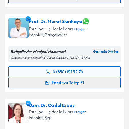
Uzm. Dr. Arif Savaş
için randevu takvimi talebi
oluşturun. Size bu uzmandan randevu almanız için bir
takvim hazırlandığında e-posta ile bilgilendireceğiz.
Prof. Dr. Murat Sarıkaya
Dahiliye - İç Hastalıkları
+
1
diğer
E-posta Adresiniz
İstanbul
, Bahçelievler
Bahçelievler Medipol Hastanesi
Haritada Göster
Çobançesme Mahallesi, Fatih Caddesi, No:1/8, 34196
Kişisel verilerimin işlenmesine ilişkin
Aydınlatma
Metni
'ni okudum ve kişisel verilerimin belirtilen
0 (850) 811 32 74
kapsamda işlenmesini kabul ediyorum.
Randevu Takvimi Talebi
Randevu Talep Et
Takvim Talebini Gönder
Prof. Dr. Murat Sarıkaya
için randevu takvimi talebi
oluşturun. Size bu uzmandan randevu almanız için bir
Uzm. Dr. Özdal Ersoy
takvim hazırlandığında e-posta ile bilgilendireceğiz.
Dahiliye - İç Hastalıkları
+
1
diğer
E-posta Adresiniz
İstanbul
, Şişli