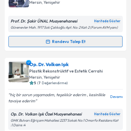
takvim hazırlandığında e-posta ile bilgilendireceğiz.
Mersin
, Yenişehir
E-posta Adresiniz
Prof. Dr. Şakir ÜNAL Muayenehanesi
Haritada Göster
Güvenevler Mah. 1917 Sok Çalıkoğlu Apt. No: 2 Kat: 2 (Forum AVM yanı)
Kişisel verilerimin işlenmesine ilişkin
Aydınlatma
Randevu Talep Et
Randevu Takvimi Talebi
Metni
'ni okudum ve kişisel verilerimin belirtilen
kapsamda işlenmesini kabul ediyorum.
Prof. Dr. Şakir Ünal
için randevu takvimi talebi
Op. Dr. Volkan Işık
oluşturun. Size bu uzmandan randevu almanız için bir
Takvim Talebini Gönder
Plastik Rekonstrüktif ve Estetik Cerrahi
takvim hazırlandığında e-posta ile bilgilendireceğiz.
Mersin
, Yenişehir
5
(
7
Değerlendirme)
E-posta Adresiniz
hiç bir sorun yaşamadım, teşekkür ederim , kesinlikle
Devamı
tavsiye ederim
Op. Dr. Volkan Işık Özel Muayenehanesi
Haritada Göster
Kişisel verilerimin işlenmesine ilişkin
Aydınlatma
GMK Bulvarı Eğriçam Mahallesi 2237 Sokak No:1 Omorfo Rezidans Kat
Metni
'ni okudum ve kişisel verilerimin belirtilen
:1 Daire :4
kapsamda işlenmesini kabul ediyorum.