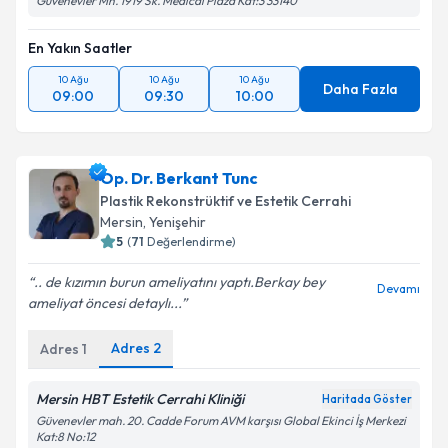
Güvenevler Mh. 1919 Sk. Medical Plaza Kat:3 33140
En Yakın Saatler
10 Ağu
10 Ağu
10 Ağu
Daha Fazla
09:00
09:30
10:00
Op. Dr. Berkant Tunc
Plastik Rekonstrüktif ve Estetik Cerrahi
Mersin
, Yenişehir
5
(
71
Değerlendirme)
.. de kızımın burun ameliyatını yaptı.Berkay bey
Devamı
ameliyat öncesi detaylı...
Adres
2
Adres
1
Mersin HBT Estetik Cerrahi Kliniği
Haritada Göster
Güvenevler mah. 20. Cadde Forum AVM karşısı Global Ekinci İş Merkezi
Kat:8 No:12