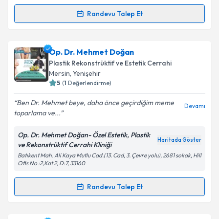
Randevu Talep Et
Randevu Takvimi Talebi
Takvim Talebini Gönder
Op. Dr. Volkan Işık
için randevu takvimi talebi
Op. Dr. Mehmet Doğan
oluşturun. Size bu uzmandan randevu almanız için bir
Plastik Rekonstrüktif ve Estetik Cerrahi
takvim hazırlandığında e-posta ile bilgilendireceğiz.
Mersin
, Yenişehir
5
(
1
Değerlendirme)
E-posta Adresiniz
Ben Dr. Mehmet beye, daha önce geçirdiğim meme
Devamı
toparlama ve...
Op. Dr. Mehmet Doğan- Özel Estetik, Plastik
Kişisel verilerimin işlenmesine ilişkin
Aydınlatma
Haritada Göster
ve Rekonstrüktif Cerrahi Kliniği
Metni
'ni okudum ve kişisel verilerimin belirtilen
Batıkent Mah. Ali Kaya Mutlu Cad.(13. Cad, 3. Çevre yolu), 2681 sokak, Hill
kapsamda işlenmesini kabul ediyorum.
Ofis No :2,Kat 2, D:7, 33160
Randevu Talep Et
Takvim Talebini Gönder
Randevu Takvimi Talebi