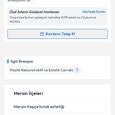
Ameliyatim ve...
Özel Adana Güzelyalı Hastanesi
Haritada Göster
Turgut özal bulvarı güzelyalı mahallesi 81119 sokak no 2 Çukurova
ADANA
Randevu Talep Et
Randevu Takvimi Talebi
Op. Dr. Burak Yiğenoğlu
için randevu takvimi talebi
oluşturun. Size bu uzmandan randevu almanız için bir
İlgili Branşlar
takvim hazırlandığında e-posta ile bilgilendireceğiz.
Plastik Rekonstrüktif ve Estetik Cerrahi
1
E-posta Adresiniz
Mersin İlçeleri
Kişisel verilerimin işlenmesine ilişkin
Aydınlatma
Metni
'ni okudum ve kişisel verilerimin belirtilen
Mersin
Kepçe kulak estetiği
kapsamda işlenmesini kabul ediyorum.