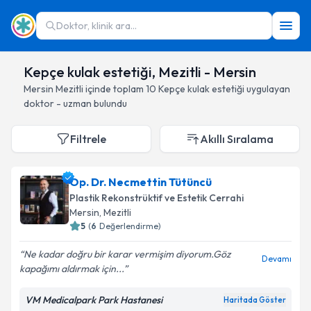
Doktor, klinik ara...
Kepçe kulak estetiği, Mezitli - Mersin
Mersin
Mezitli
içinde toplam
10
Kepçe kulak estetiği
uygulayan
doktor - uzman bulundu
Filtrele
Akıllı Sıralama
Op. Dr. Necmettin Tütüncü
Plastik Rekonstrüktif ve Estetik Cerrahi
Mersin
, Mezitli
5
(
6
Değerlendirme)
Ne kadar doğru bir karar vermişim diyorum.Göz
Devamı
kapağımı aldırmak için...
VM Medicalpark Park Hastanesi
Haritada Göster