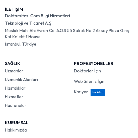
İLETİŞİM
Doktorsitesi Com Bilgi Hizmetleri
Teknoloji ve Ticaret A.Ş.
Maslak Mah. Ahi Evran Cd. A.O.S 55 Sokak No:2 Aksoy Plaza Giriş
Kat Kolektif House
İstanbul, Türkiye
SAĞLIK
PROFESYONELLER
Uzmanlar
Doktorlar İçin
Uzmanlık Alanları
Web Siteniz İçin
Hastalıklar
Kariyer
İşe Alım
Hizmetler
Hastaneler
KURUMSAL
Hakkımızda