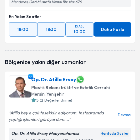
Menderes, Gazi Mustafa Kemal Blv. No: 676
En Yakın Saatler
10 Ağu
18:00
18:30
Daha Fazla
10:00
Bölgenize yakın diğer uzmanlar
Op. Dr. Atilla Ersoy
Plastik Rekonstrüktif ve Estetik Cerrahi
Mersin
, Yenişehir
5
(
2
Değerlendirme)
Atilla bey e çok teşekkür ediyorum. Instagramda
Devamı
yaptığı işlemleri görüyordum....
Op. Dr. Atilla Ersoy Muayenehanesi
Haritada Göster