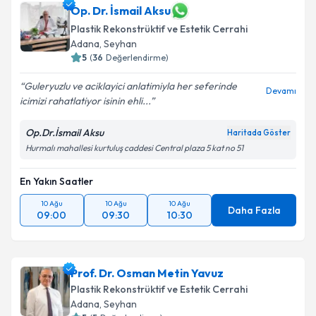
Op. Dr. Mehmet Doğan
için randevu takvimi talebi
Op. Dr. İsmail Aksu
oluşturun. Size bu uzmandan randevu almanız için bir
Plastik Rekonstrüktif ve Estetik Cerrahi
takvim hazırlandığında e-posta ile bilgilendireceğiz.
Adana
, Seyhan
5
(
36
Değerlendirme)
E-posta Adresiniz
Guleryuzlu ve aciklayici anlatimiyla her seferinde
Devamı
icimizi rahatlatiyor isinin ehli...
Op.Dr.İsmail Aksu
Kişisel verilerimin işlenmesine ilişkin
Aydınlatma
Haritada Göster
Metni
'ni okudum ve kişisel verilerimin belirtilen
Hurmalı mahallesi kurtuluş caddesi Central plaza 5 kat no 51
kapsamda işlenmesini kabul ediyorum.
En Yakın Saatler
Takvim Talebini Gönder
10 Ağu
10 Ağu
10 Ağu
Daha Fazla
09:00
09:30
10:30
Prof. Dr. Osman Metin Yavuz
Plastik Rekonstrüktif ve Estetik Cerrahi
Adana
, Seyhan