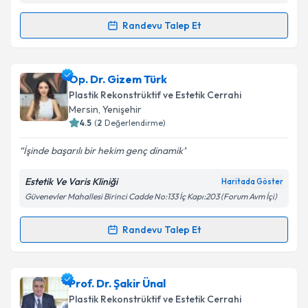
Randevu Talep Et
Randevu Takvimi Talebi
Op. Dr. Berkant Tunc
için randevu takvimi talebi
Op. Dr. Gizem Türk
oluşturun. Size bu uzmandan randevu almanız için bir
Plastik Rekonstrüktif ve Estetik Cerrahi
takvim hazırlandığında e-posta ile bilgilendireceğiz.
Mersin
, Yenişehir
4.5
(
2
Değerlendirme)
E-posta Adresiniz
İşinde başarılı bir hekim genç dinamik
Estetik Ve Varis Kliniği
Haritada Göster
Güvenevler Mahallesi Birinci Cadde No:133 İç Kapı:203 (Forum Avm İçi)
Kişisel verilerimin işlenmesine ilişkin
Aydınlatma
Metni
'ni okudum ve kişisel verilerimin belirtilen
kapsamda işlenmesini kabul ediyorum.
Randevu Talep Et
Randevu Takvimi Talebi
Takvim Talebini Gönder
Op. Dr. Gizem Türk
için randevu takvimi talebi
Prof. Dr. Şakir Ünal
oluşturun. Size bu uzmandan randevu almanız için bir
Plastik Rekonstrüktif ve Estetik Cerrahi