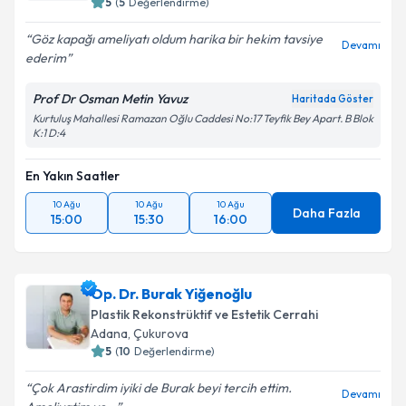
5
(
5
Değerlendirme)
Göz kapağı ameliyatı oldum harika bir hekim tavsiye
Devamı
ederim
Prof Dr Osman Metin Yavuz
Haritada Göster
Kurtuluş Mahallesi Ramazan Oğlu Caddesi No:17 Teyfik Bey Apart. B Blok
K:1 D:4
En Yakın Saatler
10 Ağu
10 Ağu
10 Ağu
Daha Fazla
15:00
15:30
16:00
Op. Dr. Burak Yiğenoğlu
Plastik Rekonstrüktif ve Estetik Cerrahi
Adana
, Çukurova
5
(
10
Değerlendirme)
Çok Arastirdim iyiki de Burak beyi tercih ettim.
Devamı