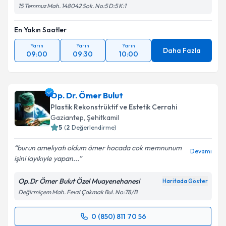
15 Temmuz Mah. 148042 Sok. No:5 D:5 K:1
En Yakın Saatler
Yarın
Yarın
Yarın
Daha Fazla
09:00
09:30
10:00
Op. Dr. Ömer Bulut
Plastik Rekonstrüktif ve Estetik Cerrahi
Gaziantep
, Şehitkamil
5
(
2
Değerlendirme)
burun amelıyatı oldum ömer hocada cok memnunum
Devamı
işini layıkıyle yapan...
Op.Dr Ömer Bulut Özel Muayenehanesi
Haritada Göster
Değirmiçem Mah. Fevzi Çakmak Bul. No:78/B
0 (850) 811 70 56
Randevu Takvimi Talebi