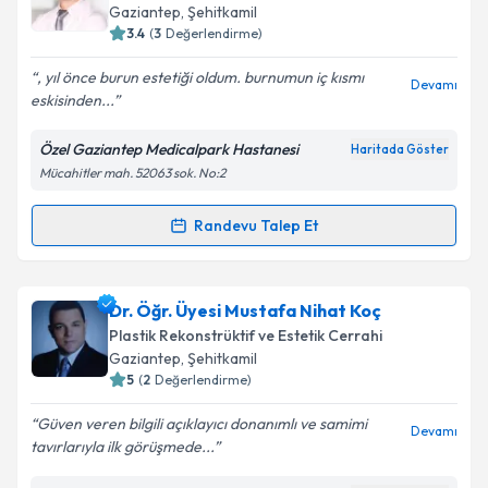
takvim hazırlandığında e-posta ile bilgilendireceğiz.
Gaziantep
, Şehitkamil
3.4
(
3
Değerlendirme)
E-posta Adresiniz
, yıl önce burun estetiği oldum. burnumun iç kısmı
Devamı
eskisinden...
Özel Gaziantep Medicalpark Hastanesi
Haritada Göster
Kişisel verilerimin işlenmesine ilişkin
Aydınlatma
Mücahitler mah. 52063 sok. No:2
Metni
'ni okudum ve kişisel verilerimin belirtilen
kapsamda işlenmesini kabul ediyorum.
Randevu Talep Et
Randevu Takvimi Talebi
Takvim Talebini Gönder
Op. Dr. Ufuk Küçük
için randevu takvimi talebi
Dr. Öğr. Üyesi Mustafa Nihat Koç
oluşturun. Size bu uzmandan randevu almanız için bir
Plastik Rekonstrüktif ve Estetik Cerrahi
takvim hazırlandığında e-posta ile bilgilendireceğiz.
Gaziantep
, Şehitkamil
5
(
2
Değerlendirme)
E-posta Adresiniz
Güven veren bilgili açıklayıcı donanımlı ve samimi
Devamı
tavırlarıyla ilk görüşmede...