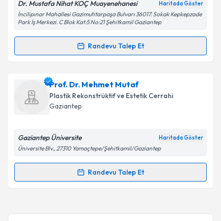
Dr. Mustafa Nihat KOÇ Muayenehanesi
Haritada Göster
Kişisel verilerimin işlenmesine ilişkin
Aydınlatma
İncilipınar Mahallesi Gazimuhtarpaşa Bulvarı 36017. Sokak Kepkepzade
Metni
'ni okudum ve kişisel verilerimin belirtilen
Park İş Merkezi. C Blok Kat:5 No:21 Şehitkamil Gaziantep
kapsamda işlenmesini kabul ediyorum.
Randevu Talep Et
Randevu Takvimi Talebi
Takvim Talebini Gönder
Dr. Öğr. Üyesi Mustafa Nihat Koç
için randevu
Prof. Dr. Mehmet Mutaf
takvimi talebi oluşturun. Size bu uzmandan randevu
Plastik Rekonstrüktif ve Estetik Cerrahi
almanız için bir takvim hazırlandığında e-posta ile
Gaziantep
bilgilendireceğiz.
E-posta Adresiniz
Gaziantep Üniversite
Haritada Göster
Üniversite Blv., 27310 Yamaçtepe/Şehitkamil/Gaziantep
Randevu Talep Et
Randevu Takvimi Talebi
Kişisel verilerimin işlenmesine ilişkin
Aydınlatma
Metni
'ni okudum ve kişisel verilerimin belirtilen
kapsamda işlenmesini kabul ediyorum.
Prof. Dr. Mehmet Mutaf
için randevu takvimi talebi
oluşturun. Size bu uzmandan randevu almanız için bir