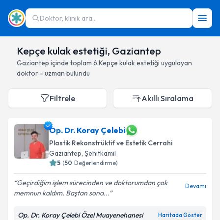
Doktor, klinik ara...
Kepçe kulak estetiği, Gaziantep
Gaziantep
içinde toplam
6
Kepçe kulak estetiği
uygulayan
doktor - uzman bulundu
Filtrele
Akıllı Sıralama
Op. Dr. Koray Çelebi
Plastik Rekonstrüktif ve Estetik Cerrahi
Gaziantep
, Şehitkamil
5
(
50
Değerlendirme)
Geçirdiğim işlem sürecinden ve doktorumdan çok
Devamı
memnun kaldım. Baştan sona...
Op. Dr. Koray Çelebi Özel Muayenehanesi
Haritada Göster