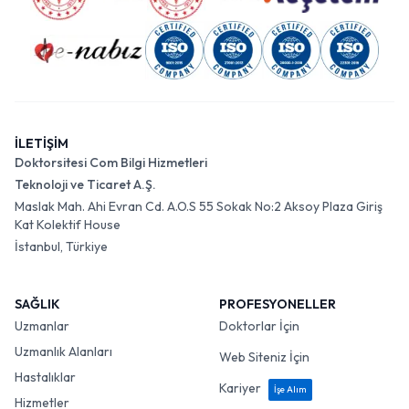
İLETİŞİM
Doktorsitesi Com Bilgi Hizmetleri
Teknoloji ve Ticaret A.Ş.
Maslak Mah. Ahi Evran Cd. A.O.S 55 Sokak No:2 Aksoy Plaza Giriş
Kat Kolektif House
İstanbul, Türkiye
SAĞLIK
PROFESYONELLER
Uzmanlar
Doktorlar İçin
Uzmanlık Alanları
Web Siteniz İçin
Hastalıklar
Kariyer
İşe Alım
Hizmetler