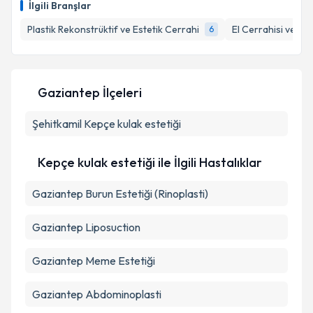
İlgili Branşlar
takvim hazırlandığında e-posta ile bilgilendireceğiz.
Takvim Talebini Gönder
Plastik Rekonstrüktif ve Estetik Cerrahi
El Cerrahisi ve Mi
6
E-posta Adresiniz
Gaziantep İlçeleri
Kişisel verilerimin işlenmesine ilişkin
Aydınlatma
Şehitkamil
Metni
Kepçe kulak estetiği
'ni okudum ve kişisel verilerimin belirtilen
kapsamda işlenmesini kabul ediyorum.
Kepçe kulak estetiği ile İlgili Hastalıklar
Takvim Talebini Gönder
Gaziantep Burun Estetiği (Rinoplasti)
Gaziantep Liposuction
Gaziantep Meme Estetiği
Gaziantep Abdominoplasti