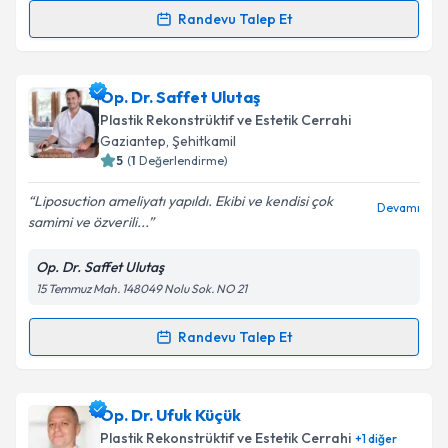
Randevu Talep Et
Op. Dr. Ömer Bulut
için randevu takvimi talebi
oluşturun. Size bu uzmandan randevu almanız için bir
Op. Dr. Saffet Ulutaş
takvim hazırlandığında e-posta ile bilgilendireceğiz.
Plastik Rekonstrüktif ve Estetik Cerrahi
E-posta Adresiniz
Gaziantep
, Şehitkamil
5
(
1
Değerlendirme)
Liposuction ameliyatı yapıldı. Ekibi ve kendisi çok
Devamı
samimi ve özverili...
Kişisel verilerimin işlenmesine ilişkin
Aydınlatma
Metni
'ni okudum ve kişisel verilerimin belirtilen
Op. Dr. Saffet Ulutaş
kapsamda işlenmesini kabul ediyorum.
15 Temmuz Mah. 148049 Nolu Sok. NO 21
Takvim Talebini Gönder
Randevu Talep Et
Randevu Takvimi Talebi
Op. Dr. Saffet Ulutaş
için randevu takvimi talebi
Op. Dr. Ufuk Küçük
oluşturun. Size bu uzmandan randevu almanız için bir
Plastik Rekonstrüktif ve Estetik Cerrahi
+
1
diğer