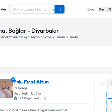
ikler
Blog
Kayıt Ol
ma, Bağlar - Diyarbakır
eştirel Yaklaşma
uygulayan doktor - uzman bulundu
Psk. Fırat Altun
Psikoloji
Diyarbakır
, Bağlar
5
(
3
Değerlendirme)
dı mi rahat ıfade etme duygularımı kontrol