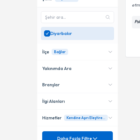
etm
Ps
Diyarbakır
İlçe
Bağlar
Yakınımda Ara
Branşlar
Konumuma yakın uzmanları
Bağlar
göster
Kayapınar
İlgi Alanları
Hizmetler
Kendine Aşırı Eleştirel Yaklaşma
Psikoloji
Mezuniyet
Anne baba eğitimi
Daha Fazla Filtre