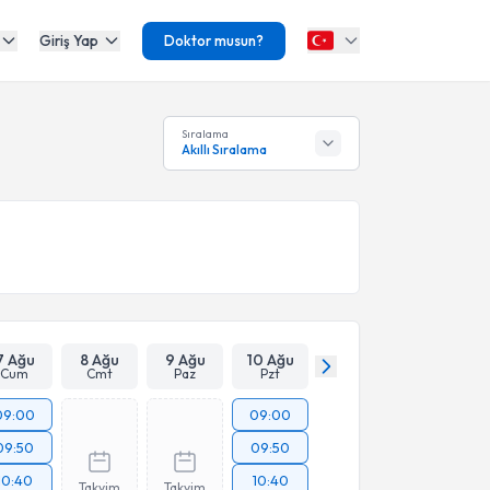
Giriş Yap
Doktor musun?
Sıralama
Akıllı Sıralama
7 Ağu
8 Ağu
9 Ağu
10 Ağu
Cum
Cmt
Paz
Pzt
09:00
09:00
09:50
09:50
10:40
10:40
Takvim
Takvim