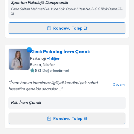
Spontan Psikolojik Danışmanlık
Kişisel verilerimin işlenmesine ilişkin
Aydınlatma
Fatih Sultan Mehmet Bul. Yüce Sok. Doruk Sitesi No:2-C C Blok Daire:15-
Metni
'ni okudum ve kişisel verilerimin belirtilen
16
kapsamda işlenmesini kabul ediyorum.
Randevu Talep Et
Randevu Takvimi Talebi
Takvim Talebini Gönder
Psk. İlkay Altay
için randevu takvimi talebi oluşturun.
Klinik Psikolog İrem Çanak
Size bu uzmandan randevu almanız için bir takvim
Psikoloji
+
1
diğer
hazırlandığında e-posta ile bilgilendireceğiz.
Bursa
, Nilüfer
5
(
3
Değerlendirme)
E-posta Adresiniz
İrem hanım inanılmaz ilgiliydi kendimi çok rahat
Devamı
hissettim genelde seanslar...
Psk. İrem Çanak
Kişisel verilerimin işlenmesine ilişkin
Aydınlatma
Metni
'ni okudum ve kişisel verilerimin belirtilen
kapsamda işlenmesini kabul ediyorum.
Randevu Talep Et
Randevu Takvimi Talebi