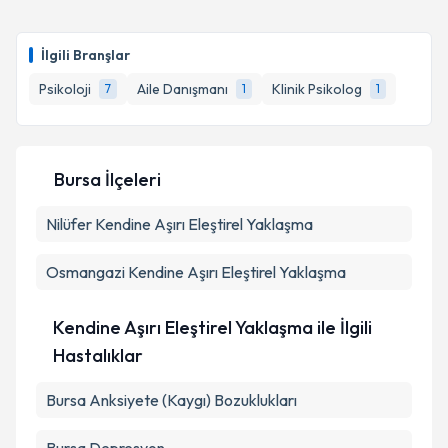
Takvim Talebini Gönder
Klinik Psikolog İrem Çanak
için randevu takvimi
talebi oluşturun. Size bu uzmandan randevu almanız
İlgili Branşlar
için bir takvim hazırlandığında e-posta ile
bilgilendireceğiz.
Psikoloji
Aile Danışmanı
Klinik Psikolog
7
1
1
E-posta Adresiniz
Bursa İlçeleri
Nilüfer
Kendine Aşırı Eleştirel Yaklaşma
Kişisel verilerimin işlenmesine ilişkin
Aydınlatma
Metni
'ni okudum ve kişisel verilerimin belirtilen
kapsamda işlenmesini kabul ediyorum.
Osmangazi
Kendine Aşırı Eleştirel Yaklaşma
Takvim Talebini Gönder
Kendine Aşırı Eleştirel Yaklaşma ile İlgili
Hastalıklar
Bursa Anksiyete (Kaygı) Bozuklukları