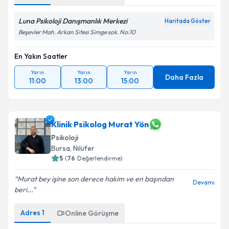
Luna Psikoloji Danışmanlık Merkezi
Haritada Göster
Beşevler Mah. Arkan Sitesi Simge sok. No:10
En Yakın Saatler
Yarın
Yarın
Yarın
Daha Fazla
11:00
13:00
15:00
Klinik Psikolog Murat Yön
Psikoloji
Bursa
, Nilüfer
5
(
76
Değerlendirme)
Murat bey işine son derece hakim ve en başından
Devamı
beri...
Adres
1
Online Görüşme