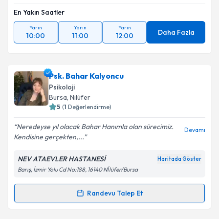
En Yakın Saatler
Yarın
Yarın
Yarın
Daha Fazla
10:00
11:00
12:00
Psk. Bahar Kalyoncu
Psikoloji
Bursa
, Nilüfer
5
(
1
Değerlendirme)
Neredeyse yıl olacak Bahar Hanımla olan sürecimiz.
Devamı
Kendisine gerçekten,...
NEV ATAEVLER HASTANESİ
Haritada Göster
Barış, İzmir Yolu Cd No:188, 16140 Ni̇lüfer/Bursa
Randevu Talep Et
Randevu Takvimi Talebi