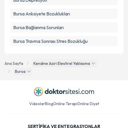
Bursa Depresyon
Bursa Anksiyete Bozuklukları
Bursa Bağlanma Sorunları
Bursa Travma Sonrası Stres Bozukluğu
Ana Sayfa
Kendine Asiri Elestirel Yaklasma
Bursa
Videolar
Blog
Online Terapi
Online Diyet
SERTİFİKA VE ENTEGRASYONLAR