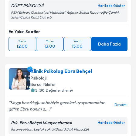
DÜET PSİKOLOJİ
Haritada Göster
FSM Bulvarı Cumhuriyet Mahallesi Yağmur Sokak Rızvanoğlu Çamlık
Sitesi C blok Kat:3 Daire:5
En Yakın Saatler
Yarın
Yarın
Yarın
Daha Fazla
12:00
13:00
15:00
Klinik Psikolog Ebru Behçel
Psikoloji
Bursa
, Nilüfer
5
(
30
Değerlendirme)
Kaygı bozukluğu sebebiyle geceleri uyuyamamktan
Devamı
gittim Ebru hanım a,...
Psk. Ebru Behçel Muayenehanesi
Haritada Göster
İhsaniye Mah. Leylak sok. 5/B kat 3 D:14 Plaza 224