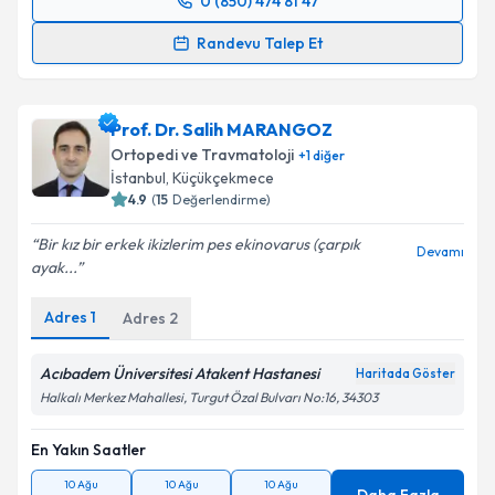
0 (850) 474 81 47
Randevu Takvimi Talebi
Randevu Talep Et
Op. Dr. Levent Arslan
için randevu takvimi talebi
oluşturun. Size bu uzmandan randevu almanız için bir
Prof. Dr. Salih MARANGOZ
takvim hazırlandığında e-posta ile bilgilendireceğiz.
Ortopedi ve Travmatoloji
+
1
diğer
E-posta Adresiniz
İstanbul
, Küçükçekmece
4.9
(
15
Değerlendirme)
Bir kız bir erkek ikizlerim pes ekinovarus (çarpık
Devamı
ayak...
Kişisel verilerimin işlenmesine ilişkin
Aydınlatma
Metni
'ni okudum ve kişisel verilerimin belirtilen
Adres
1
Adres
2
kapsamda işlenmesini kabul ediyorum.
Acıbadem Üniversitesi Atakent Hastanesi
Haritada Göster
Takvim Talebini Gönder
Halkalı Merkez Mahallesi, Turgut Özal Bulvarı No:16, 34303
En Yakın Saatler
10 Ağu
10 Ağu
10 Ağu