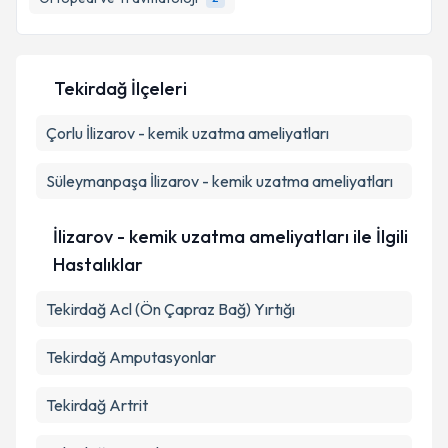
Kişisel verilerimin işlenmesine ilişkin
Aydınlatma
Tekirdağ İlçeleri
Metni
'ni okudum ve kişisel verilerimin belirtilen
kapsamda işlenmesini kabul ediyorum.
Çorlu
İlizarov - kemik uzatma ameliyatları
Takvim Talebini Gönder
Süleymanpaşa
İlizarov - kemik uzatma ameliyatları
İlizarov - kemik uzatma ameliyatları ile İlgili
Hastalıklar
Tekirdağ Acl (Ön Çapraz Bağ) Yırtığı
Tekirdağ Amputasyonlar
Tekirdağ Artrit