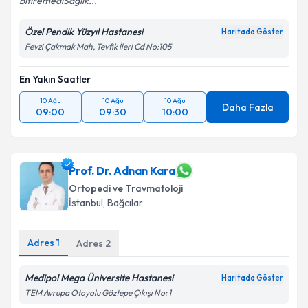
bitiremediSağlık...
Kişisel verilerimin işlenmesine ilişkin
Aydınlatma
Metni
'ni okudum ve kişisel verilerimin belirtilen
Özel Pendik Yüzyıl Hastanesi
Haritada Göster
kapsamda işlenmesini kabul ediyorum.
Fevzi Çakmak Mah, Tevfik İleri Cd No:105
Takvim Talebini Gönder
En Yakın Saatler
10 Ağu
10 Ağu
10 Ağu
Daha Fazla
09:00
09:30
10:00
Prof. Dr. Adnan Kara
Ortopedi ve Travmatoloji
İstanbul
, Bağcılar
Adres
1
Adres
2
Medipol Mega Üniversite Hastanesi
Haritada Göster
TEM Avrupa Otoyolu Göztepe Çıkışı No: 1