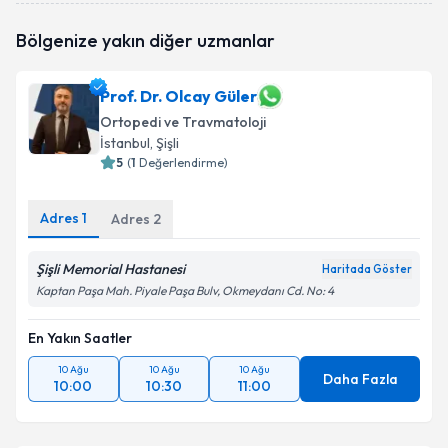
Doç. Dr. Ali Bilge
için randevu takvimi talebi
Bölgenize yakın diğer uzmanlar
oluşturun. Size bu uzmandan randevu almanız için bir
takvim hazırlandığında e-posta ile bilgilendireceğiz.
Prof. Dr. Olcay Güler
E-posta Adresiniz
Ortopedi ve Travmatoloji
İstanbul
, Şişli
5
(
1
Değerlendirme)
Kişisel verilerimin işlenmesine ilişkin
Aydınlatma
Adres
1
Adres
2
Metni
'ni okudum ve kişisel verilerimin belirtilen
kapsamda işlenmesini kabul ediyorum.
Şişli Memorial Hastanesi
Haritada Göster
Kaptan Paşa Mah. Piyale Paşa Bulv, Okmeydanı Cd. No: 4
Takvim Talebini Gönder
En Yakın Saatler
10 Ağu
10 Ağu
10 Ağu
Daha Fazla
10:00
10:30
11:00