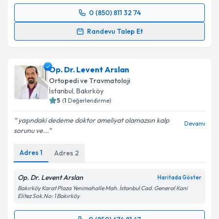
0 (850) 811 32 74
Randevu Takvimi Talebi
Randevu Talep Et
Prof. Dr. Adnan Kara
için randevu takvimi talebi
oluşturun. Size bu uzmandan randevu almanız için bir
Op. Dr. Levent Arslan
takvim hazırlandığında e-posta ile bilgilendireceğiz.
Ortopedi ve Travmatoloji
E-posta Adresiniz
İstanbul
, Bakırköy
5
(
1
Değerlendirme)
yaşındaki dedeme doktor ameliyat olamazsın kalp
Devamı
sorunu ve...
Kişisel verilerimin işlenmesine ilişkin
Aydınlatma
Metni
'ni okudum ve kişisel verilerimin belirtilen
Adres
1
Adres
2
kapsamda işlenmesini kabul ediyorum.
Op. Dr. Levent Arslan
Haritada Göster
Takvim Talebini Gönder
Bakırköy Karat Plaza Yenimahalle Mah. İstanbul Cad. General Kani
Elitez Sok.No: 1 Bakırköy