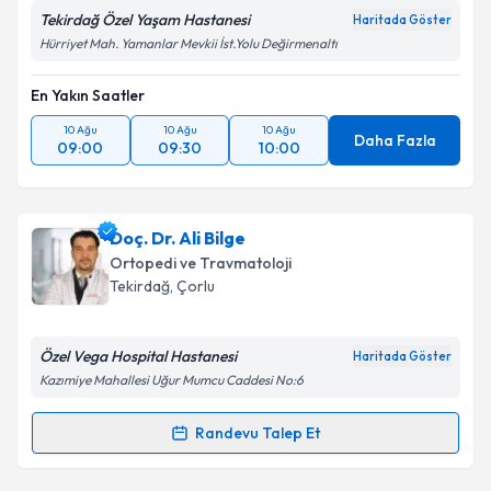
Tekirdağ Özel Yaşam Hastanesi
Haritada Göster
Hürriyet Mah. Yamanlar Mevkii İst.Yolu Değirmenaltı
En Yakın Saatler
10 Ağu
10 Ağu
10 Ağu
Daha Fazla
09:00
09:30
10:00
Doç. Dr. Ali Bilge
Ortopedi ve Travmatoloji
Tekirdağ
, Çorlu
Özel Vega Hospital Hastanesi
Haritada Göster
Kazımiye Mahallesi Uğur Mumcu Caddesi No:6
Randevu Talep Et
Randevu Takvimi Talebi