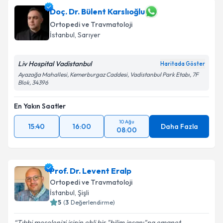
Doç. Dr. Bülent Karslıoğlu
Ortopedi ve Travmatoloji
İstanbul
, Sarıyer
Liv Hospital Vadistanbul
Haritada Göster
Ayazağa Mahallesi, Kemerburgaz Caddesi, Vadistanbul Park Etabı, 7F
Blok, 34396
En Yakın Saatler
10 Ağu
15:40
16:00
Daha Fazla
08:00
Prof. Dr. Levent Eralp
Ortopedi ve Travmatoloji
İstanbul
, Şişli
5
(
3
Değerlendirme)
Tıbbi meselenizi işinin ehli bir "bilim insanı"na emanet