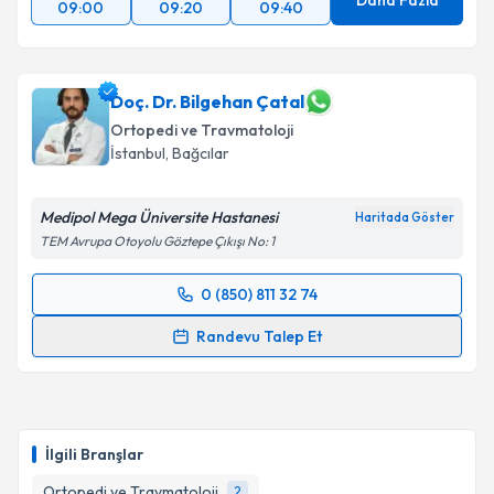
Daha Fazla
09:00
09:20
09:40
Doç. Dr. Bilgehan Çatal
Ortopedi ve Travmatoloji
İstanbul
, Bağcılar
Medipol Mega Üniversite Hastanesi
Haritada Göster
TEM Avrupa Otoyolu Göztepe Çıkışı No: 1
0 (850) 811 32 74
Randevu Takvimi Talebi
Randevu Talep Et
Doç. Dr. Bilgehan Çatal
için randevu takvimi talebi
oluşturun. Size bu uzmandan randevu almanız için bir
takvim hazırlandığında e-posta ile bilgilendireceğiz.
İlgili Branşlar
E-posta Adresiniz
Ortopedi ve Travmatoloji
2