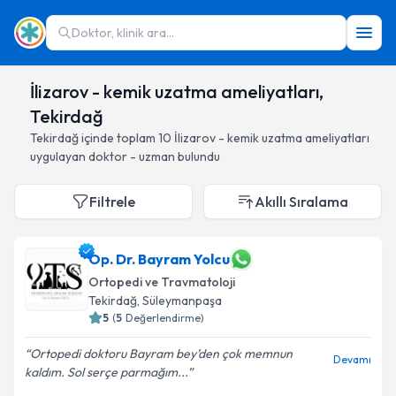
Doktor, klinik ara...
İlizarov - kemik uzatma ameliyatları,
Tekirdağ
Tekirdağ
içinde toplam
10
İlizarov - kemik uzatma ameliyatları
uygulayan doktor - uzman bulundu
Filtrele
Akıllı Sıralama
Op. Dr. Bayram Yolcu
Ortopedi ve Travmatoloji
Tekirdağ
, Süleymanpaşa
5
(
5
Değerlendirme)
Ortopedi doktoru Bayram bey’den çok memnun
Devamı
kaldım. Sol serçe parmağım...