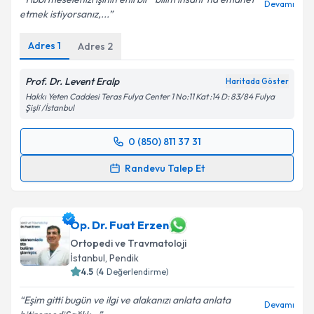
Devamı
etmek istiyorsanız,...
Adres
1
Adres
2
Prof. Dr. Levent Eralp
Haritada Göster
Hakkı Yeten Caddesi Teras Fulya Center 1 No:11 Kat :14 D: 83/84 Fulya
Şişli /İstanbul
0 (850) 811 37 31
Randevu Takvimi Talebi
Randevu Talep Et
Prof. Dr. Levent Eralp
için randevu takvimi talebi
oluşturun. Size bu uzmandan randevu almanız için bir
takvim hazırlandığında e-posta ile bilgilendireceğiz.
Op. Dr. Fuat Erzen
Ortopedi ve Travmatoloji
E-posta Adresiniz
İstanbul
, Pendik
4.5
(
4
Değerlendirme)
Eşim gitti bugün ve ilgi ve alakanızı anlata anlata
Devamı