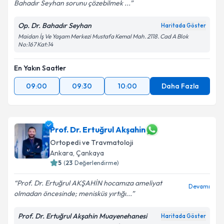
Bahadır Seyhan sorunu çözebilmek ...
Op. Dr. Bahadır Seyhan
Haritada Göster
Maidan İş Ve Yaşam Merkezi Mustafa Kemal Mah. 2118. Cad A Blok
No:167 Kat:14
En Yakın Saatler
09:00
09:30
10:00
Daha Fazla
Prof. Dr. Ertuğrul Akşahin
Ortopedi ve Travmatoloji
Ankara
, Çankaya
5
(
23
Değerlendirme)
Prof. Dr. Ertuğrul AKŞAHİN hocamıza ameliyat
Devamı
olmadan öncesinde; menisküs yırtığı...
Prof. Dr. Ertuğrul Akşahin Muayenehanesi
Haritada Göster