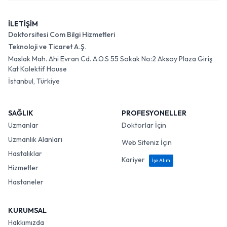
İLETİŞİM
Doktorsitesi Com Bilgi Hizmetleri
Teknoloji ve Ticaret A.Ş.
Maslak Mah. Ahi Evran Cd. A.O.S 55 Sokak No:2 Aksoy Plaza Giriş
Kat Kolektif House
İstanbul, Türkiye
SAĞLIK
PROFESYONELLER
Uzmanlar
Doktorlar İçin
Uzmanlık Alanları
Web Siteniz İçin
Hastalıklar
Kariyer
İşe Alım
Hizmetler
Hastaneler
KURUMSAL
Hakkımızda