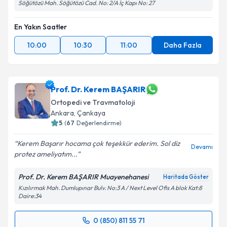
Söğütözü Mah. Söğütözü Cad. No: 2/A İç Kapı No: 27
En Yakın Saatler
10:00
10:30
11:00
Daha Fazla
Prof. Dr. Kerem BAŞARIR
Ortopedi ve Travmatoloji
Ankara
, Çankaya
5
(
67
Değerlendirme)
Kerem Başarır hocama çok teşekkür ederim. Sol diz
Devamı
protez ameliyatım...
Prof. Dr. Kerem BAŞARIR Muayenehanesi
Haritada Göster
Kızılırmak Mah. Dumlupınar Bulv. No:3 A / Next Level Ofis A blok Kat:8
Daire:34
0 (850) 811 55 71
Randevu Takvimi Talebi