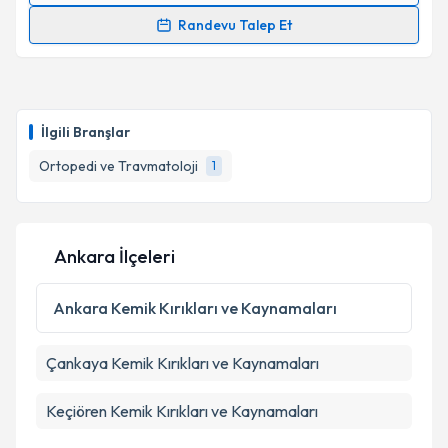
Randevu Talep Et
Prof. Dr. Kerem BAŞARIR
için randevu takvimi talebi
oluşturun. Size bu uzmandan randevu almanız için bir
takvim hazırlandığında e-posta ile bilgilendireceğiz.
İlgili Branşlar
E-posta Adresiniz
Ortopedi ve Travmatoloji
1
Kişisel verilerimin işlenmesine ilişkin
Aydınlatma
Ankara İlçeleri
Metni
'ni okudum ve kişisel verilerimin belirtilen
kapsamda işlenmesini kabul ediyorum.
Ankara
Kemik Kırıkları ve Kaynamaları
Takvim Talebini Gönder
Çankaya
Kemik Kırıkları ve Kaynamaları
Keçiören
Kemik Kırıkları ve Kaynamaları