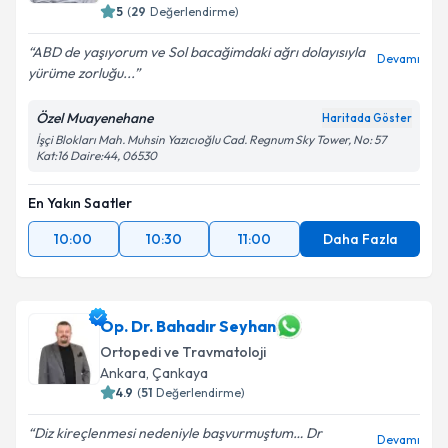
5
(
29
Değerlendirme)
ABD de yaşıyorum ve Sol bacağimdaki ağrı dolayısıyla
Devamı
yürüme zorluğu...
Özel Muayenehane
Haritada Göster
İşçi Blokları Mah. Muhsin Yazıcıoğlu Cad. Regnum Sky Tower, No: 57
Kat:16 Daire:44, 06530
En Yakın Saatler
10:00
10:30
11:00
Daha Fazla
Op. Dr. Bahadır Seyhan
Ortopedi ve Travmatoloji
Ankara
, Çankaya
4.9
(
51
Değerlendirme)
Diz kireçlenmesi nedeniyle başvurmuştum… Dr
Devamı