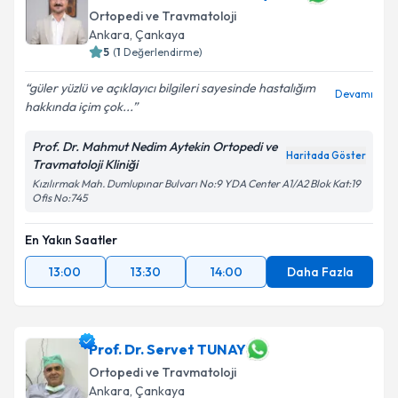
Ortopedi ve Travmatoloji
Ankara
, Çankaya
5
(
1
Değerlendirme)
güler yüzlü ve açıklayıcı bilgileri sayesinde hastalığım
Devamı
hakkında içim çok...
Prof. Dr. Mahmut Nedim Aytekin Ortopedi ve
Haritada Göster
Travmatoloji Kliniği
Kızılırmak Mah. Dumlupınar Bulvarı No:9 YDA Center A1/A2 Blok Kat:19
Ofis No:745
En Yakın Saatler
13:00
13:30
14:00
Daha Fazla
Prof. Dr. Servet TUNAY
Ortopedi ve Travmatoloji
Ankara
, Çankaya