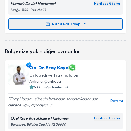
Mamak Devlet Hastanesi
Haritada Göster
Üreğil, 1166. Cad. No:13
Randevu Talep Et
Randevu Takvimi Talebi
Op. Dr. Mehmet ÖZER
için randevu takvimi talebi
Bölgenize yakın diğer uzmanlar
oluşturun. Size bu uzmandan randevu almanız için bir
takvim hazırlandığında e-posta ile bilgilendireceğiz.
Op. Dr. Eray Kaya
E-posta Adresiniz
Ortopedi ve Travmatoloji
Ankara
, Çankaya
5
(
7
Değerlendirme)
Kişisel verilerimin işlenmesine ilişkin
Aydınlatma
Eray Hocam, sürecin başından sonuna kadar son
Devamı
Metni
'ni okudum ve kişisel verilerimin belirtilen
derece ilgili, açıklayıcı...
kapsamda işlenmesini kabul ediyorum.
Özel Koru Kavaklıdere Hastanesi
Haritada Göster
Barbaros, Büklüm Cad.No:72 06680
Takvim Talebini Gönder