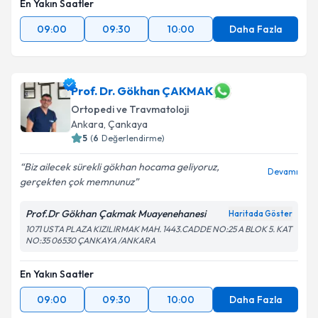
En Yakın Saatler
09:00
09:30
10:00
Daha Fazla
Prof. Dr. Gökhan ÇAKMAK
Ortopedi ve Travmatoloji
Ankara
, Çankaya
5
(
6
Değerlendirme)
Biz ailecek sürekli gökhan hocama geliyoruz,
Devamı
gerçekten çok memnunuz
Prof.Dr Gökhan Çakmak Muayenehanesi
Haritada Göster
1071 USTA PLAZA KIZILIRMAK MAH. 1443.CADDE NO:25 A BLOK 5. KAT
NO:35 06530 ÇANKAYA /ANKARA
En Yakın Saatler
09:00
09:30
10:00
Daha Fazla