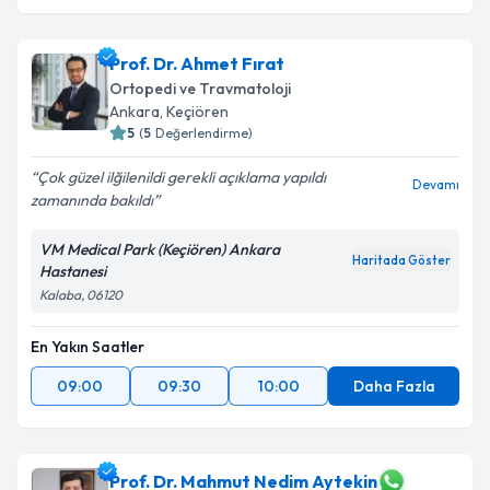
Prof. Dr. Ahmet Fırat
Ortopedi ve Travmatoloji
Ankara
, Keçiören
5
(
5
Değerlendirme)
Çok güzel ilğilenildi gerekli açıklama yapıldı
Devamı
zamanında bakıldı
VM Medical Park (Keçiören) Ankara
Haritada Göster
Hastanesi
Kalaba, 06120
En Yakın Saatler
09:00
09:30
10:00
Daha Fazla
Prof. Dr. Mahmut Nedim Aytekin