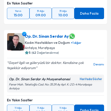
En Yakın Saatler
Yarın
31 Ağu
31 Ağu
Daha Fazla
15:00
09:00
10:00
Op. Dr. Sinan Serdar Ay
Kadın Hastalıkları ve Doğum
+
1
diğer
Antalya
, Muratpaşa
5
(
42
Değerlendirme)
Gayet ilgili ve güleryüzlü bir doktor. Kendisine çok
Devamı
teşekkür ediyorum
Op. Dr. Sinan Serdar Ay Muayenehanesi
Haritada Göster
Fener Mah. Tekelioğlu Cad. No: 35 29.Ay Apt. K: 2 D: 4 Muratpaşa
Antalya
En Yakın Saatler
11 Ağu
11 Ağu
11 Ağu
Daha Fazla