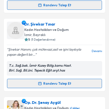
Randevu Talep Et
Takvim Talebini Gönder
Randevu Takvimi Talebi
Dr. Cavit Mete Tarcan
için randevu takvimi talebi
Dr. Şivekar Tınar
oluşturun. Size bu uzmandan randevu almanız için bir
Kadın Hastalıkları ve Doğum
takvim hazırlandığında e-posta ile bilgilendireceğiz.
İzmir
, Bayraklı
5
(
1
Değerlendirme)
E-posta Adresiniz
Şivekar Hanım; çok mütevazi,asil ve işini layıkıyla
Devamı
yapan değerli bir...
T.c. Sağ.bak. İzmir Kuzey Bölg.kamu Hast.
Kişisel verilerimin işlenmesine ilişkin
Aydınlatma
Birl. Sağ. Bil.üni. Tepecik Eğit.arşt.has
Metni
'ni okudum ve kişisel verilerimin belirtilen
kapsamda işlenmesini kabul ediyorum.
Randevu Talep Et
Randevu Takvimi Talebi
Takvim Talebini Gönder
Dr. Şivekar Tınar
için randevu takvimi talebi
Op. Dr. Şenay Aygül
oluşturun. Size bu uzmandan randevu almanız için bir
Kadın Hastalıkları ve Doğum
+
1
diğer