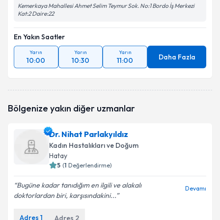
Kemerkaya Mahallesi Ahmet Selim Teymur Sok. No:1 Bordo İş Merkezi
Kat:2 Daire:22
En Yakın Saatler
Yarın
Yarın
Yarın
Daha Fazla
10:00
10:30
11:00
Bölgenize yakın diğer uzmanlar
Dr. Nihat Parlakyıldız
Kadın Hastalıkları ve Doğum
Hatay
5
(
1
Değerlendirme)
Bugüne kadar tanıdığım en ilgili ve alakalı
Devamı
doktorlardan biri, karşısındakini...
Adres
1
Adres
2