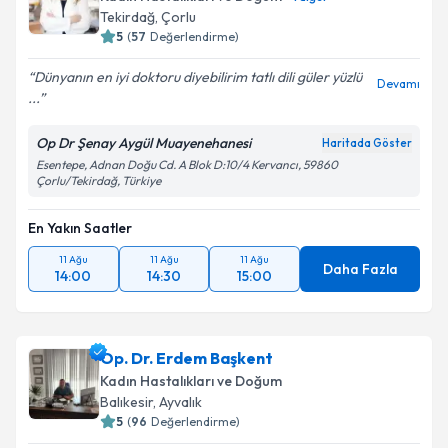
takvim hazırlandığında e-posta ile bilgilendireceğiz.
Tekirdağ
, Çorlu
5
(
57
Değerlendirme)
E-posta Adresiniz
Dünyanın en iyi doktoru diyebilirim tatlı dili güler yüzlü
Devamı
...
Op Dr Şenay Aygül Muayenehanesi
Haritada Göster
Kişisel verilerimin işlenmesine ilişkin
Aydınlatma
Esentepe, Adnan Doğu Cd. A Blok D:10/4 Kervancı, 59860
Metni
'ni okudum ve kişisel verilerimin belirtilen
Çorlu/Tekirdağ, Türkiye
kapsamda işlenmesini kabul ediyorum.
En Yakın Saatler
Takvim Talebini Gönder
11 Ağu
11 Ağu
11 Ağu
Daha Fazla
14:00
14:30
15:00
Op. Dr. Erdem Başkent
Kadın Hastalıkları ve Doğum
Balıkesir
, Ayvalık
5
(
96
Değerlendirme)