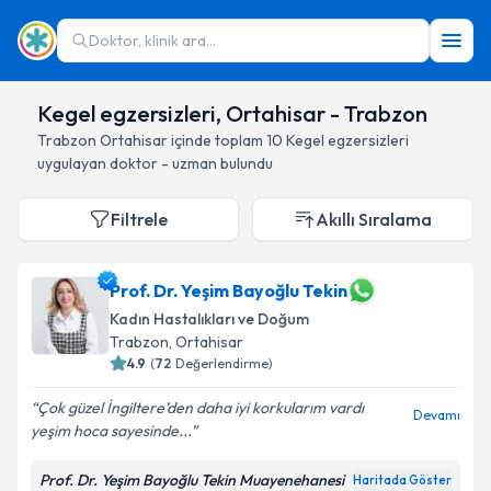
Doktor, klinik ara...
Kegel egzersizleri, Ortahisar - Trabzon
Trabzon
Ortahisar
içinde toplam
10
Kegel egzersizleri
uygulayan doktor - uzman bulundu
Filtrele
Akıllı Sıralama
Prof. Dr. Yeşim Bayoğlu Tekin
Kadın Hastalıkları ve Doğum
Trabzon
, Ortahisar
4.9
(
72
Değerlendirme)
Çok güzel İngiltere’den daha iyi korkularım vardı
Devamı
yeşim hoca sayesinde...
Prof. Dr. Yeşim Bayoğlu Tekin Muayenehanesi
Haritada Göster