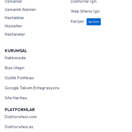
Uzmanlar
Doktorlar İçin
Uzmanlık Alanları
Web Siteniz İçin
Hastalıklar
Kariyer
İşe Alım
Hizmetler
Hastaneler
KURUMSAL
Hakkımızda
Bize Ulaşın
Gizlilik Politikası
Google Takvim Entegrasyonu
Site Haritası
PLATFORMLAR
Doktorsitesi.com
Doktorsitesi.az