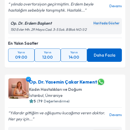
yılında overtorsiyon geçirmiştim. Erdem beyle
Devamı
hastalığım sebebiyle tanışmıştık. Hastalık...
Op. Dr. Erdem Başkent
Haritada Göster
150 Evler Mh. 29 Mayıs Cad. 3-5 Sok. B Blok NO:1/2
En Yakın Saatler
Yarın
Yarın
Yarın
Daha Fazla
09:00
12:00
14:00
Op. Dr. Yasemin Çakar Kement
Kadın Hastalıkları ve Doğum
İstanbul
, Ümraniye
5
(
79
Değerlendirme)
Yıllardır gittiğim ve oğluşumu kucağıma veren doktor.
Devamı
Her şey için...