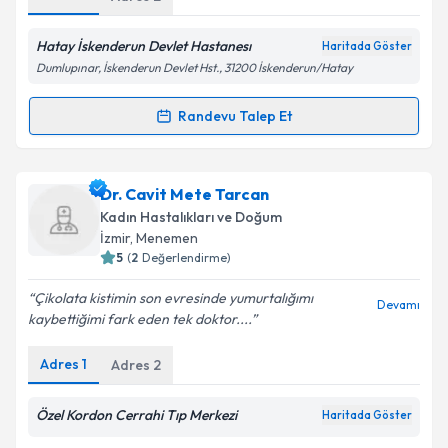
Hatay İskenderun Devlet Hastanesı
Haritada Göster
Dumlupınar, İskenderun Devlet Hst., 31200 İskenderun/Hatay
Randevu Talep Et
Randevu Takvimi Talebi
Dr. Nihat Parlakyıldız
için randevu takvimi talebi
Dr. Cavit Mete Tarcan
oluşturun. Size bu uzmandan randevu almanız için bir
Kadın Hastalıkları ve Doğum
takvim hazırlandığında e-posta ile bilgilendireceğiz.
İzmir
, Menemen
5
(
2
Değerlendirme)
E-posta Adresiniz
Çikolata kistimin son evresinde yumurtalığımı
Devamı
kaybettiğimi fark eden tek doktor....
Adres
1
Adres
2
Kişisel verilerimin işlenmesine ilişkin
Aydınlatma
Metni
'ni okudum ve kişisel verilerimin belirtilen
kapsamda işlenmesini kabul ediyorum.
Özel Kordon Cerrahi Tıp Merkezi
Haritada Göster