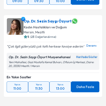
09:00
09:30
10:00
Op. Dr. Sezin Saygı Özyurt
Kadın Hastalıkları ve Doğum
Mersin
, Mezitli
5
(
23
Değerlendirme)
Devamı
Çok ilgili güleryüzlü çok tatlı herkese tavsiye ederim
Op. Dr. Sezin Saygı Özyurt Muayenehanesi
Haritada Göster
Yeni Mahallesi, Gazi Mustafa Kemal Bulvarı, Ofisium İş Merkezi, Daire:
20, 33330 Mezitli / Mersin
En Yakın Saatler
Yarın
Yarın
Yarın
Daha Fazla
11:00
11:30
13:00