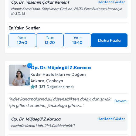
Op. Dr. Yasemin Çakar Kement
Haritada Göster
Namık Kemal Mah. Sütçi İmam Cad. no: 28/34 Fera Business Ümraniye
K: 3 D: 18
En Yakın Saatler
Yarın
Yarın
Yarın
Daha Fazla
12:40
13:20
13:40
Op. Dr. Müjdegül Z.Karaca
Kadın Hastalıkları ve Doğum
Ankara
, Çankaya
5
(
127
Değerlendirme)
Adet kanamalarındaki düzensizlikten dolayı danışmak
Devamı
için gittim kendisine, jinokologa gitme...
Op. Dr. Müjdegül Z.Karaca
Haritada Göster
Mustafa Kemal Mah. 2141.Cadde No:15/1