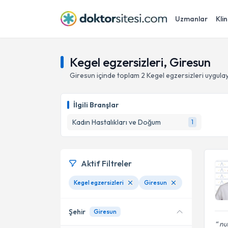
Uzmanlar
Klin
Kegel egzersizleri, Giresun
Giresun
içinde toplam
2
Kegel egzersizleri
uygulay
İlgili Branşlar
Kadın Hastalıkları ve Doğum
1
Aktif Filtreler
Kegel egzersizleri
Giresun
Şehir
Giresun
num