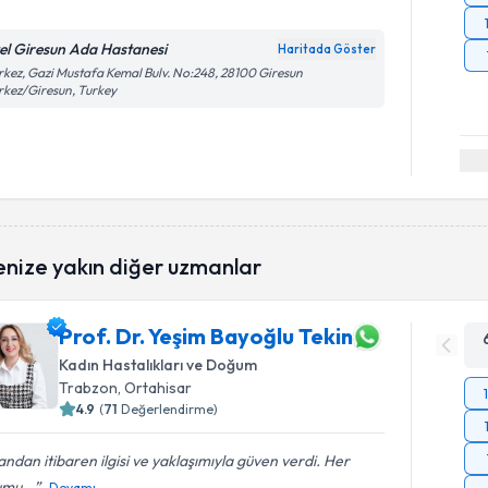
el Giresun Ada Hastanesi
Haritada Göster
kez, Gazi Mustafa Kemal Bulv. No:248, 28100 Giresun
kez/Giresun, Turkey
enize yakın diğer uzmanlar
Prof. Dr. Yeşim Bayoğlu Tekin
Kadın Hastalıkları ve Doğum
Trabzon
, Ortahisar
4.9
(
71
Değerlendirme)
 andan itibaren ilgisi ve yaklaşımıyla güven verdi. Her
mu...
Devamı