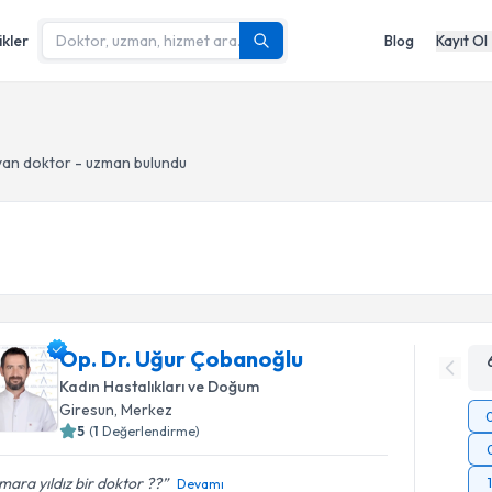
ikler
Blog
Kayıt Ol
an doktor - uzman bulundu
Op. Dr. Uğur Çobanoğlu
Kadın Hastalıkları ve Doğum
Giresun
, Merkez
5
(
1
Değerlendirme)
ara yıldız bir doktor ??
Devamı