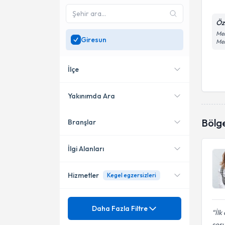
Öz
Mer
Giresun
Mer
İlçe
Yakınımda Ara
Bölg
Branşlar
Konumuma yakın uzmanları
Merkez
göster
İlgi Alanları
Hizmetler
Kegel egzersizleri
Kadın Hastalıkları ve Doğum
Ünvan
Adet Düzensizliği
Daha Fazla Filtre
İlk
soru