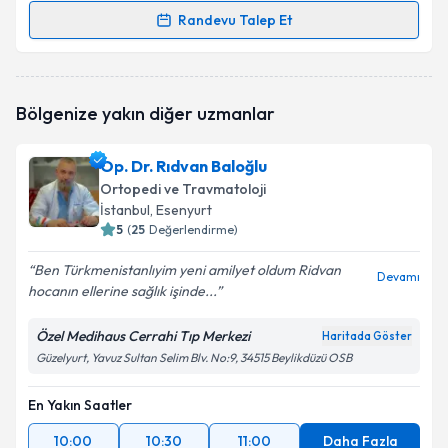
Randevu Talep Et
Randevu Takvimi Talebi
Op. Dr. Ramazan Tıskaoğlu
için randevu takvimi
Bölgenize yakın diğer uzmanlar
talebi oluşturun. Size bu uzmandan randevu almanız
için bir takvim hazırlandığında e-posta ile
bilgilendireceğiz.
Op. Dr. Rıdvan Baloğlu
Ortopedi ve Travmatoloji
E-posta Adresiniz
İstanbul
, Esenyurt
5
(
25
Değerlendirme)
Ben Türkmenistanlıyim yeni amilyet oldum Ridvan
Devamı
hocanın ellerine sağlık işinde...
Kişisel verilerimin işlenmesine ilişkin
Aydınlatma
Metni
'ni okudum ve kişisel verilerimin belirtilen
kapsamda işlenmesini kabul ediyorum.
Özel Medihaus Cerrahi Tıp Merkezi
Haritada Göster
Güzelyurt, Yavuz Sultan Selim Blv. No:9, 34515 Beylikdüzü OSB
Takvim Talebini Gönder
En Yakın Saatler
10:00
10:30
11:00
Daha Fazla