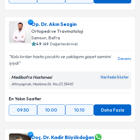
Op. Dr. Akın Sezgin
Ortopedi ve Travmatoloji
Samsun
, Bafra
4.9
(
49
Değerlendirme)
Kolu kırılan hasta çocuktu ve yaklaşımı gayet samimi
Devamı
iyiydi
Medibafra Hastanesi
Haritada Göster
Altınyaprak, Hastane Sk. No:27, 55410
En Yakın Saatler
09:50
10:00
10:10
Daha Fazla
Doç. Dr. Kadir Büyükdoğan