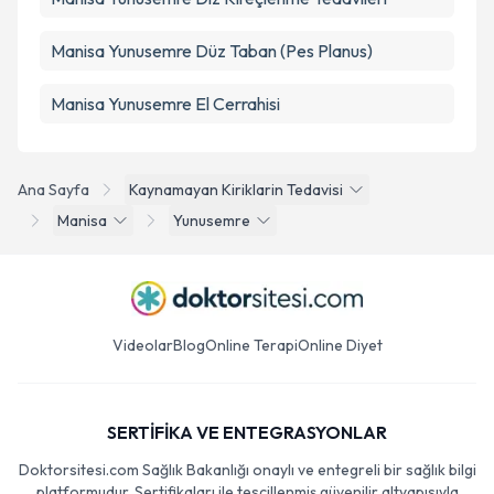
Manisa Yunusemre Düz Taban (Pes Planus)
Manisa Yunusemre El Cerrahisi
Ana Sayfa
Kaynamayan Kiriklarin Tedavisi
Manisa
Yunusemre
Videolar
Blog
Online Terapi
Online Diyet
SERTİFİKA VE ENTEGRASYONLAR
Doktorsitesi.com Sağlık Bakanlığı onaylı ve entegreli bir sağlık bilgi
platformudur. Sertifikaları ile tescillenmiş güvenilir altyapısıyla