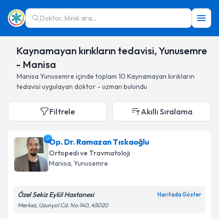
Doktor, klinik ara...
Kaynamayan kırıkların tedavisi, Yunusemre
- Manisa
Manisa
Yunusemre
içinde toplam
10
Kaynamayan kırıkların
tedavisi
uygulayan doktor - uzman bulundu
Filtrele
Akıllı Sıralama
Op. Dr. Ramazan Tıskaoğlu
Ortopedi ve Travmatoloji
Manisa
, Yunusemre
Özel Sekiz Eylül Hastanesi
Haritada Göster
Merkez, Uzunyol Cd. No:140, 45020