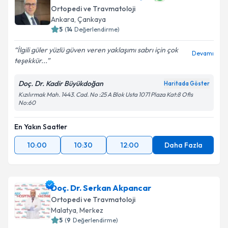
Ortopedi ve Travmatoloji
Ankara
, Çankaya
5
(
14
Değerlendirme)
İlgili güler yüzlü güven veren yaklaşımı sabrı için çok
Devamı
teşekkür...
Doç. Dr. Kadir Büyükdoğan
Haritada Göster
Kızılırmak Mah. 1443. Cad. No :25 A Blok Usta 1071 Plaza Kat:8 Ofis
No:60
En Yakın Saatler
10:00
10:30
12:00
Daha Fazla
Doç. Dr. Serkan Akpancar
Ortopedi ve Travmatoloji
Malatya
, Merkez
5
(
9
Değerlendirme)