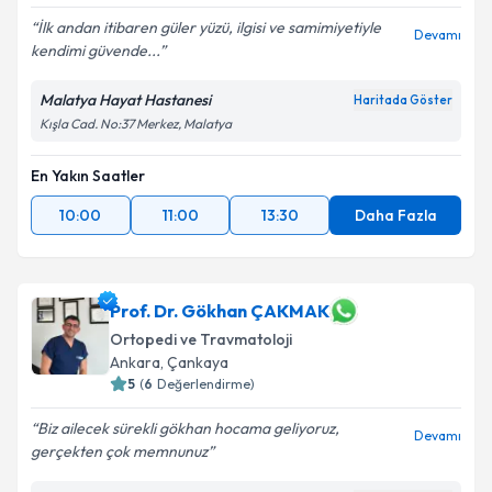
İlk andan itibaren güler yüzü, ilgisi ve samimiyetiyle
Devamı
kendimi güvende...
Malatya Hayat Hastanesi
Haritada Göster
Kışla Cad. No:37 Merkez, Malatya
En Yakın Saatler
10:00
11:00
13:30
Daha Fazla
Prof. Dr. Gökhan ÇAKMAK
Ortopedi ve Travmatoloji
Ankara
, Çankaya
5
(
6
Değerlendirme)
Biz ailecek sürekli gökhan hocama geliyoruz,
Devamı
gerçekten çok memnunuz