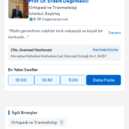
Prof. Dr. Erdem Değirmenci
Ortopedi ve Travmatoloji
İstanbul
, Beşiktaş
5
(
19
Değerlendirme)
Platin gerektiren ciddi bir kırık vakasıyla ve büyük bir
Devamı
korkuyla...
Ota Jinemed Hastanesi
Haritada Göster
Muradiye Mahallesi Nüzhetiye Cad, Deryadil Sokağı No:1, 34357
En Yakın Saatler
10:00
10:30
11:00
Daha Fazla
İlgili Branşlar
Ortopedi ve Travmatoloji
1