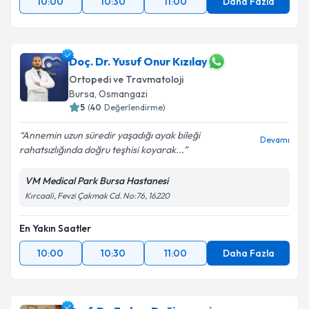
10:00
10:30
11:00
Daha Fazla
Doç. Dr. Yusuf Onur Kızılay
Ortopedi ve Travmatoloji
Bursa
, Osmangazi
5
(
40
Değerlendirme)
Annemin uzun süredir yaşadığı ayak bileği
Devamı
rahatsızlığında doğru teşhisi koyarak...
VM Medical Park Bursa Hastanesi
Kırcaali, Fevzi Çakmak Cd. No:76, 16220
En Yakın Saatler
10:00
10:30
11:00
Daha Fazla