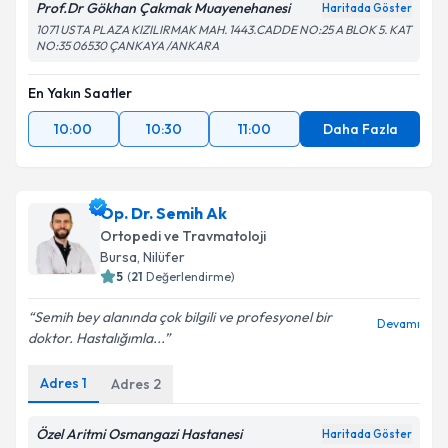
Prof.Dr Gökhan Çakmak Muayenehanesi
Haritada Göster
1071 USTA PLAZA KIZILIRMAK MAH. 1443.CADDE NO:25 A BLOK 5. KAT
NO:35 06530 ÇANKAYA /ANKARA
En Yakın Saatler
10:00
10:30
11:00
Daha Fazla
Op. Dr. Semih Ak
Ortopedi ve Travmatoloji
Bursa
, Nilüfer
5
(
21
Değerlendirme)
Semih bey alanında çok bilgili ve profesyonel bir
Devamı
doktor. Hastalığımla...
Adres
1
Adres
2
Özel Aritmi Osmangazi Hastanesi
Haritada Göster