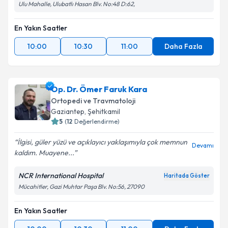
Ulu Mahalle, Ulubatlı Hasan Blv. No:48 D:62,
En Yakın Saatler
10:00
10:30
11:00
Daha Fazla
Op. Dr. Ömer Faruk Kara
Ortopedi ve Travmatoloji
Gaziantep
, Şehitkamil
5
(
12
Değerlendirme)
İlgisi, güler yüzü ve açıklayıcı yaklaşımıyla çok memnun
Devamı
kaldım. Muayene...
NCR International Hospital
Haritada Göster
Mücahitler, Gazi Muhtar Paşa Blv. No:56, 27090
En Yakın Saatler