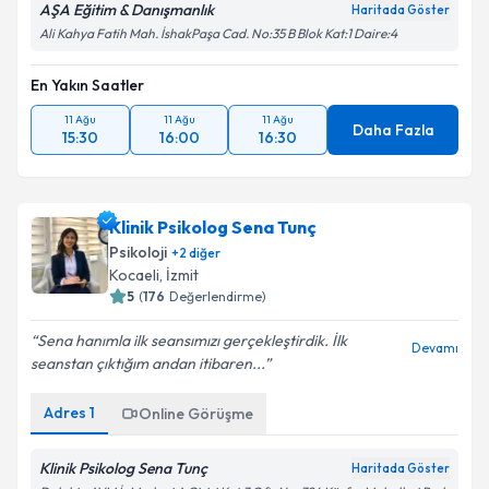
AŞA Eğitim & Danışmanlık
Haritada Göster
Ali Kahya Fatih Mah. İshakPaşa Cad. No:35 B Blok Kat:1 Daire:4
En Yakın Saatler
11 Ağu
11 Ağu
11 Ağu
Daha Fazla
15:30
16:00
16:30
Klinik Psikolog Sena Tunç
Psikoloji
+
2
diğer
Kocaeli
, İzmit
5
(
176
Değerlendirme)
Sena hanımla ilk seansımızı gerçekleştirdik. İlk
Devamı
seanstan çıktığım andan itibaren...
Adres
1
Online Görüşme
Klinik Psikolog Sena Tunç
Haritada Göster