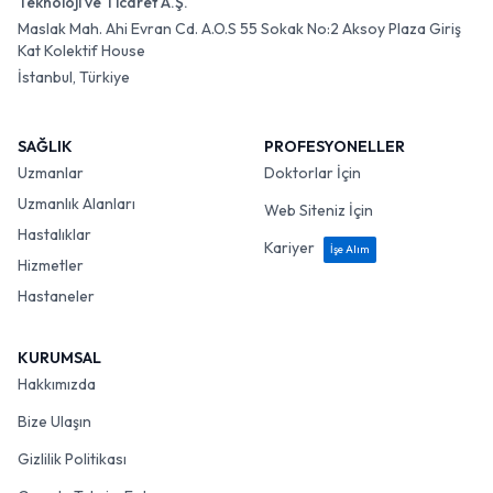
Teknoloji ve Ticaret A.Ş.
Maslak Mah. Ahi Evran Cd. A.O.S 55 Sokak No:2 Aksoy Plaza Giriş
Kat Kolektif House
İstanbul, Türkiye
SAĞLIK
PROFESYONELLER
Uzmanlar
Doktorlar İçin
Uzmanlık Alanları
Web Siteniz İçin
Hastalıklar
Kariyer
İşe Alım
Hizmetler
Hastaneler
KURUMSAL
Hakkımızda
Bize Ulaşın
Gizlilik Politikası