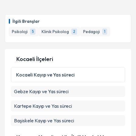
Klinik Psikolog Bülent Koçyiğit
için randevu takvimi
talebi oluşturun. Size bu uzmandan randevu almanız
İlgili Branşlar
için bir takvim hazırlandığında e-posta ile
bilgilendireceğiz.
Psikoloji
Klinik Psikolog
Pedagoji
5
2
1
E-posta Adresiniz
Kocaeli İlçeleri
Kişisel verilerimin işlenmesine ilişkin
Aydınlatma
Kocaeli
Kayıp ve Yas süreci
Metni
'ni okudum ve kişisel verilerimin belirtilen
kapsamda işlenmesini kabul ediyorum.
Gebze
Kayıp ve Yas süreci
Takvim Talebini Gönder
Kartepe
Kayıp ve Yas süreci
Başiskele
Kayıp ve Yas süreci