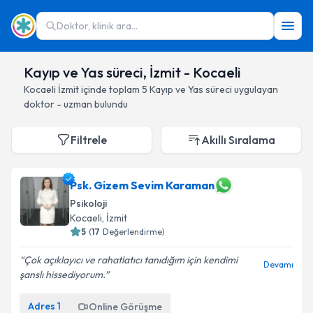
Doktor, klinik ara...
Kayıp ve Yas süreci, İzmit - Kocaeli
Kocaeli
İzmit
içinde toplam
5
Kayıp ve Yas süreci
uygulayan
doktor - uzman bulundu
Filtrele
Akıllı Sıralama
Psk. Gizem Sevim Karaman
Psikoloji
Kocaeli
, İzmit
5
(
17
Değerlendirme)
Çok açıklayıcı ve rahatlatıcı tanıdığım için kendimi
Devamı
şanslı hissediyorum.
Adres
1
Online Görüşme