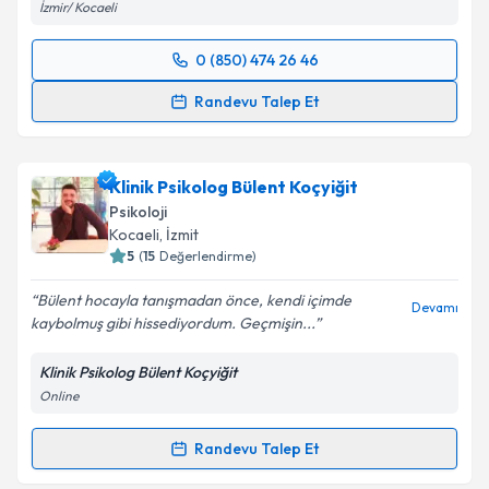
İzmir/ Kocaeli
0 (850) 474 26 46
Randevu Takvimi Talebi
Randevu Talep Et
Klinik Psikolog Sema Nur Atıcı
için randevu takvimi
talebi oluşturun. Size bu uzmandan randevu almanız
Klinik Psikolog Bülent Koçyiğit
için bir takvim hazırlandığında e-posta ile
bilgilendireceğiz.
Psikoloji
Kocaeli
, İzmit
E-posta Adresiniz
5
(
15
Değerlendirme)
Bülent hocayla tanışmadan önce, kendi içimde
Devamı
kaybolmuş gibi hissediyordum. Geçmişin...
Kişisel verilerimin işlenmesine ilişkin
Aydınlatma
Klinik Psikolog Bülent Koçyiğit
Metni
'ni okudum ve kişisel verilerimin belirtilen
Online
kapsamda işlenmesini kabul ediyorum.
Randevu Talep Et
Randevu Takvimi Talebi
Takvim Talebini Gönder