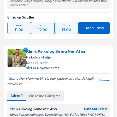
Dolphin AVM İş Merkezi A Girişi Kat:3 Ofis No: 326 Körfez Mahallesi Berk
Sokak 41040
En Yakın Saatler
Yarın
Yarın
Yarın
Daha Fazla
11:00
12:00
13:00
Klinik Psikolog Sema Nur Atıcı
Psikoloji
+
1
diğer
Kocaeli
, İzmit
5
(
3
Değerlendirme)
Sema Nur Hanıma bir süredir gidiyorum. Kendisi ilgili,
Devamı
alakalı ve...
Adres
1
Online Görüşme
Klinik Psikolog Sema Nur Atıcı
Haritada Göster
Yahya Kaptan Mahallesi . Elzem Sokak . NO: 54/1 A: 1 Blok KAT: 1 OFİS:1