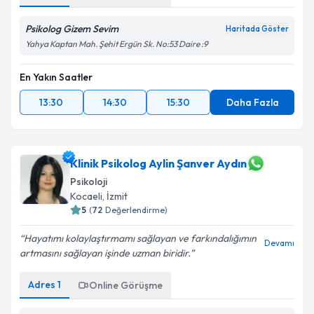
Psikolog Gizem Sevim
Haritada Göster
Yahya Kaptan Mah. Şehit Ergün Sk. No:53 Daire :9
En Yakın Saatler
13:30
14:30
15:30
Daha Fazla
Klinik Psikolog Aylin Şanver Aydın
Psikoloji
Kocaeli
, İzmit
5
(
72
Değerlendirme)
Hayatımı kolaylaştırmamı sağlayan ve farkındalığımın
Devamı
artmasını sağlayan işinde uzman biridir.
Adres
1
Online Görüşme