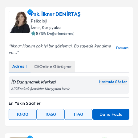
Psk. İlknur DEMİRTAŞ
Psikoloji
İzmir
, Karşıyaka
5
(
134
Değerlendirme)
İlknur Hanım çok iyi bir gözlemci. Bu sayede kendime
Devamı
ve...
Adres
1
Online Görüşme
İD Danışmanlık Merkezi
Haritada Göster
6295 sokak Şemikler Karşıyaka İzmir
En Yakın Saatler
10:00
10:50
11:40
Daha Fazla