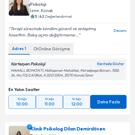
Psikoloji
İzmir
, Konak
5
(
62
Değerlendirme)
Terapi sürecinde kendimi güvenli ve anlaşılmış
Devamı
hissettim. Bakış açımı değiştirmeme...
Adres
1
Online Görüşme
Kartezyen Psikoloji
Haritada Göster
MAHALL BOMONTİ, Halkapınar Mahallesi, Mürselpaşa Bulvarı, 1558.
Sk. No:172/2 A1 Blok, K:53 D:5304, 35170 Konak/İzmir
En Yakın Saatler
10 Ağu
10 Ağu
10 Ağu
Daha Fazla
10:00
11:00
12:00
Klinik Psikolog Dilan Demirdöven