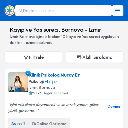
Doktor, klinik ara...
Kayıp ve Yas süreci, Bornova - İzmir
İzmir
Bornova
içinde toplam
10
Kayıp ve Yas süreci
uygulayan
doktor - uzman bulundu
Filtrele
Akıllı Sıralama
Klinik Psikolog Nuray Er
Psikoloji
+
1
diğer
İzmir
, Bornova
5
(
23
Değerlendirme)
İşini etik ilkere dayanarak ve severek yapan, güler
Devamı
yüzlü, güvende...
Adres
1
Online Görüşme