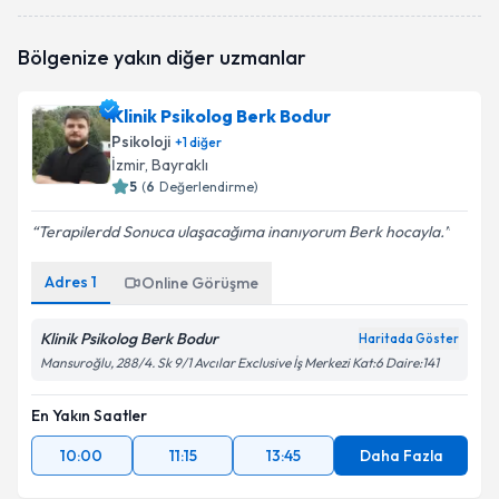
Psk. Elif Şanlı
için randevu takvimi talebi oluşturun.
Bölgenize yakın diğer uzmanlar
Size bu uzmandan randevu almanız için bir takvim
hazırlandığında e-posta ile bilgilendireceğiz.
Klinik Psikolog Berk Bodur
E-posta Adresiniz
Psikoloji
+
1
diğer
İzmir
, Bayraklı
5
(
6
Değerlendirme)
Terapilerdd Sonuca ulaşacağıma inanıyorum Berk hocayla.
Kişisel verilerimin işlenmesine ilişkin
Aydınlatma
Metni
'ni okudum ve kişisel verilerimin belirtilen
Adres
1
kapsamda işlenmesini kabul ediyorum.
Online Görüşme
Klinik Psikolog Berk Bodur
Haritada Göster
Takvim Talebini Gönder
Mansuroğlu, 288/4. Sk 9/1 Avcılar Exclusive İş Merkezi Kat:6 Daire:141
En Yakın Saatler
10:00
11:15
13:45
Daha Fazla