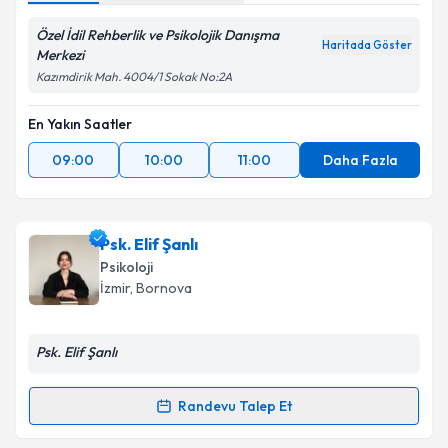
Özel İdil Rehberlik ve Psikolojik Danışma
Haritada Göster
Merkezi
Kazımdirik Mah. 4004/1 Sokak No:2A
En Yakın Saatler
09:00
10:00
11:00
Daha Fazla
Psk. Elif Şanlı
Psikoloji
İzmir
, Bornova
Psk. Elif Şanlı
Randevu Talep Et
Randevu Takvimi Talebi