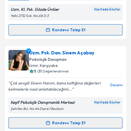
Kişisel verilerimin işlenmesine ilişkin
Aydınlatma
Metni
'ni okudum ve kişisel verilerimin belirtilen
Uzm. Kl. Psk. Gözde Ünlüer
Haritada Göster
kapsamda işlenmesini kabul ediyorum.
Yelki 2732 Sok. No:68 D:3
Randevu Talep Et
Takvim Talebini Gönder
Randevu Takvimi Talebi
Klinik Psikolog Gözde Ünlüer
için randevu takvimi
Uzm. Psk. Dan. Sinem Açabay
talebi oluşturun. Size bu uzmandan randevu almanız
Psikolojik Danışman
için bir takvim hazırlandığında e-posta ile
İzmir
, Karşıyaka
bilgilendireceğiz.
5
(
31
Değerlendirme)
E-posta Adresiniz
Çok sevgili Sinem Hanım, bana kattığınız değerleri
Devamı
kelimelerle nasıl anlatabileceğimi...
Keşif Psikolojik Danışmanlık Merkezi
Haritada Göster
Şehitler Bul. No:44 Daire:1 Bostanlı
Kişisel verilerimin işlenmesine ilişkin
Aydınlatma
Metni
'ni okudum ve kişisel verilerimin belirtilen
kapsamda işlenmesini kabul ediyorum.
Randevu Talep Et
Randevu Takvimi Talebi