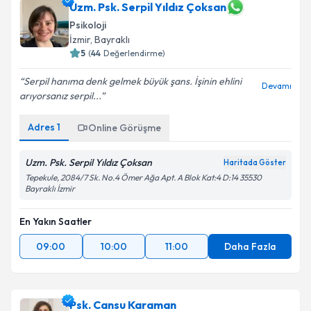
Uzm. Psk. Serpil Yıldız Çoksan
Psikoloji
İzmir
, Bayraklı
5
(
44
Değerlendirme)
Serpil hanıma denk gelmek büyük şans. İşinin ehlini
Devamı
arıyorsanız serpil...
Adres
1
Online Görüşme
Uzm. Psk. Serpil Yıldız Çoksan
Haritada Göster
Tepekule, 2084/7 Sk. No.4 Ömer Ağa Apt. A Blok Kat:4 D:14 35530
Bayraklı İzmir
En Yakın Saatler
09:00
10:00
11:00
Daha Fazla
Psk. Cansu Karaman