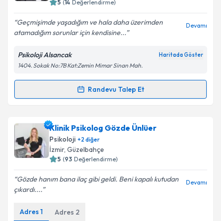
5
(
14
Değerlendirme)
Geçmişimde yaşadığım ve hala daha üzerimden
Devamı
atamadığım sorunlar için kendisine...
Psikoloji Alsancak
Haritada Göster
1404. Sokak No:7B Kat:Zemin Mimar Sinan Mah.
Randevu Talep Et
Randevu Takvimi Talebi
Klinik Psikolog Berken Gündüz
için randevu takvimi
Klinik Psikolog Gözde Ünlüer
talebi oluşturun. Size bu uzmandan randevu almanız
Psikoloji
+
2
diğer
için bir takvim hazırlandığında e-posta ile
İzmir
, Güzelbahçe
bilgilendireceğiz.
5
(
93
Değerlendirme)
E-posta Adresiniz
Gözde hanım bana ilaç gibi geldi. Beni kapalı kutudan
Devamı
çıkardı....
Adres
1
Adres
2