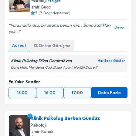
Psikoloji
+
1
diğer
İzmir
, Buca
5
(
7
Değerlendirme)
Farkındalık dolu bir seansı benim icin. . Bana kattıkları
Devamı
çok...
Adres
1
Online Görüşme
Klinik Psikolog Dilan Demirdöven
Haritada Göster
Barış Mah. Menderes Cad. Bazer Apart. No:124 Daire:7
En Yakın Saatler
15:00
16:00
17:00
Daha Fazla
Klinik Psikolog Berken Gündüz
Psikoloji
İzmir
, Konak