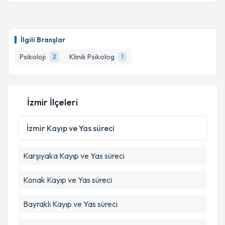
Takvim Talebini Gönder
Uzm. Psk. Dan. Sinem Açabay
için randevu takvimi
talebi oluşturun. Size bu uzmandan randevu almanız
İlgili Branşlar
için bir takvim hazırlandığında e-posta ile
bilgilendireceğiz.
Psikoloji
Klinik Psikolog
2
1
E-posta Adresiniz
İzmir İlçeleri
Kişisel verilerimin işlenmesine ilişkin
Aydınlatma
İzmir
Kayıp ve Yas süreci
Metni
'ni okudum ve kişisel verilerimin belirtilen
kapsamda işlenmesini kabul ediyorum.
Karşıyaka
Kayıp ve Yas süreci
Takvim Talebini Gönder
Konak
Kayıp ve Yas süreci
Bayraklı
Kayıp ve Yas süreci