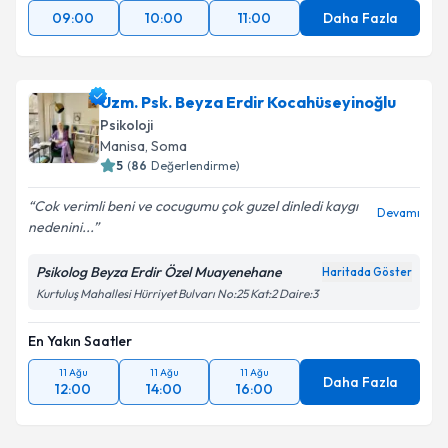
09:00
10:00
11:00
Daha Fazla
Uzm. Psk. Beyza Erdir Kocahüseyinoğlu
Psikoloji
Manisa
, Soma
5
(
86
Değerlendirme)
Cok verimli beni ve cocugumu çok guzel dinledi kaygı
Devamı
nedenini...
Psikolog Beyza Erdir Özel Muayenehane
Haritada Göster
Kurtuluş Mahallesi Hürriyet Bulvarı No:25 Kat:2 Daire:3
En Yakın Saatler
11 Ağu
11 Ağu
11 Ağu
Daha Fazla
12:00
14:00
16:00