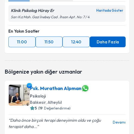
Klinik Psikolog Hüray Er
Haritada Göster
Sarı Kız Mah. Gazi İnebey Cad . İhsan Apt . No: 7 / 4
En Yakın Saatler
11:00
11:50
12:40
Daha Fazla
Bölgenize yakın diğer uzmanlar
Psk. Murathan Alpman
Psikoloji
Balıkesir
, Altıeylül
5
(
19
Değerlendirme)
Daha önce birçok terapi deneyimim oldu ve çoğu
Devamı
terapist daha...