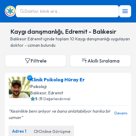
Doktor, klinik ara...
Kaygı danışmanlığı, Edremit - Balıkesir
Balıkesir
Edremit
içinde toplam
10
Kaygı danışmanlığı
uygulayan
doktor - uzman bulundu
Filtrele
Akıllı Sıralama
Klinik Psikolog Hüray Er
Psikoloji
Balıkesir
, Edremit
5
(
11
Değerlendirme)
Kesinlikle beni anlıyor ve bana anlatabiliyor harika bir
Devamı
uzman
Adres
1
Online Görüşme