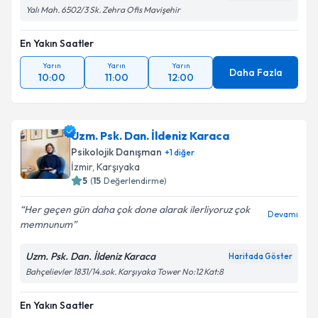
Yalı Mah. 6502/3 Sk. Zehra Ofis Mavişehir
En Yakın Saatler
Yarın
Yarın
Yarın
Daha Fazla
10:00
11:00
12:00
Uzm. Psk. Dan. İldeniz Karaca
Psikolojik Danışman
+
1
diğer
İzmir
, Karşıyaka
5
(
15
Değerlendirme)
Her geçen gün daha çok done alarak ilerliyoruz çok
Devamı
memnunum
Uzm. Psk. Dan. İldeniz Karaca
Haritada Göster
Bahçelievler 1831/14.sok. Karşıyaka Tower No:12 Kat:8
En Yakın Saatler