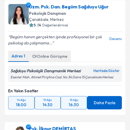
Uzm. Psk. Dan. Begüm Sağduyu Uğur
Psikolojik Danışman
Çanakkale
, Merkez
5
(
14
Değerlendirme)
Begüm hanım gerçekten işinde profesyonel bir çok
Devamı
psikolog da çalışmama...
Adres
1
Online Görüşme
Sağduyu Psikolojik Danışmanlık Merkezi
Haritada Göster
Esenler Mah. Ahmet Piriştina Cad. No 34 Daire 15 Çanakkale Merkez
En Yakın Saatler
14 Ağu
15 Ağu
15 Ağu
Daha Fazla
18:00
14:30
16:30
Psk. İlknur DEMİRTAŞ