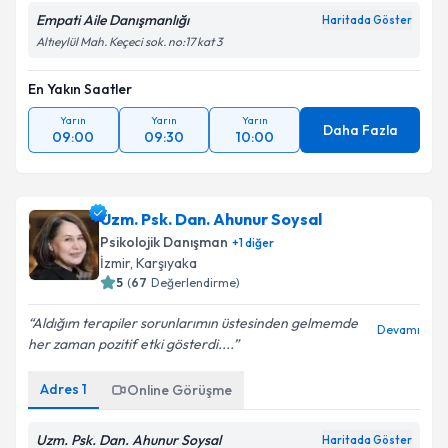
Empati Aile Danışmanlığı
Haritada Göster
Altıeylül Mah. Keçeci sok. no:17 kat 3
En Yakın Saatler
Yarın
Yarın
Yarın
Daha Fazla
09:00
09:30
10:00
Uzm. Psk. Dan. Ahunur Soysal
Psikolojik Danışman
+
1
diğer
İzmir
, Karşıyaka
5
(
67
Değerlendirme)
Aldığım terapiler sorunlarımın üstesinden gelmemde
Devamı
her zaman pozitif etki gösterdi....
Adres
1
Online Görüşme
Uzm. Psk. Dan. Ahunur Soysal
Haritada Göster