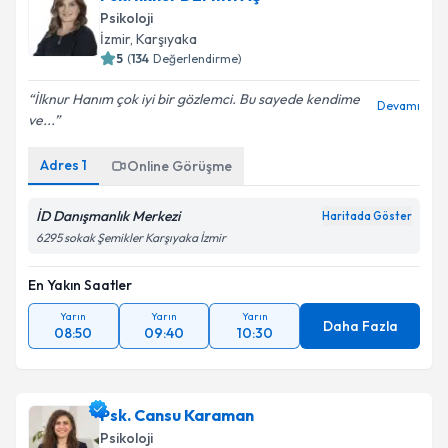
Psikoloji
İzmir
, Karşıyaka
5
(
134
Değerlendirme)
İlknur Hanım çok iyi bir gözlemci. Bu sayede kendime
Devamı
ve...
Adres
1
Online Görüşme
İD Danışmanlık Merkezi
Haritada Göster
6295 sokak Şemikler Karşıyaka İzmir
En Yakın Saatler
Yarın
Yarın
Yarın
Daha Fazla
08:50
09:40
10:30
Psk. Cansu Karaman
Psikoloji