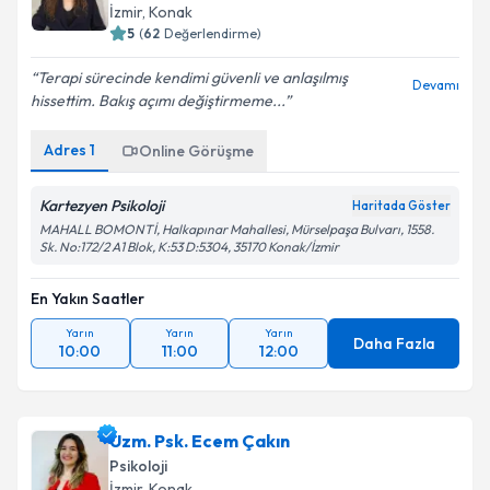
İzmir
, Konak
5
(
62
Değerlendirme)
Terapi sürecinde kendimi güvenli ve anlaşılmış
Devamı
hissettim. Bakış açımı değiştirmeme...
Adres
1
Online Görüşme
Kartezyen Psikoloji
Haritada Göster
MAHALL BOMONTİ, Halkapınar Mahallesi, Mürselpaşa Bulvarı, 1558.
Sk. No:172/2 A1 Blok, K:53 D:5304, 35170 Konak/İzmir
En Yakın Saatler
Yarın
Yarın
Yarın
Daha Fazla
10:00
11:00
12:00
Uzm. Psk. Ecem Çakın
Psikoloji
İzmir
, Konak