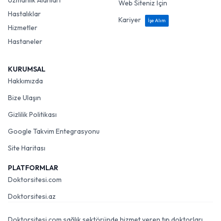
Uzmanlık Alanları
Web Siteniz İçin
Hastalıklar
Kariyer
İşe Alım
Hizmetler
Hastaneler
KURUMSAL
Hakkımızda
Bize Ulaşın
Gizlilik Politikası
Google Takvim Entegrasyonu
Site Haritası
PLATFORMLAR
Doktorsitesi.com
Doktorsitesi.az
Doktorsitesi.com sağlık sektöründe hizmet veren tıp doktorları,