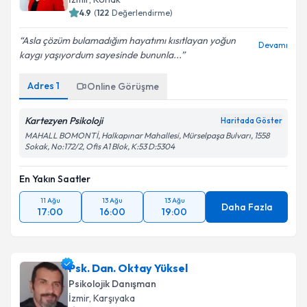
4.9
(
122
Değerlendirme)
Asla çözüm bulamadığım hayatımı kısıtlayan yoğun
Devamı
kaygı yaşıyordum sayesinde bununla...
Adres
1
Online Görüşme
Kartezyen Psikoloji
Haritada Göster
MAHALL BOMONTİ, Halkapınar Mahallesi, Mürselpaşa Bulvarı, 1558
Sokak, No:172/2, Ofis A1 Blok, K:53 D:5304
En Yakın Saatler
11 Ağu
13 Ağu
13 Ağu
Daha Fazla
17:00
16:00
19:00
Psk. Dan. Oktay Yüksel
Psikolojik Danışman
İzmir
, Karşıyaka