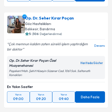
Op. Dr. Seher Kırar Poçan
Göz Hastalıkları
Balıkesir
, Bandırma
5
(
306
Değerlendirme)
Çok memnun kaldım zaten sürekli işlem yaptırdığım
Devamı
bir doktor
Op. Dr.Seher Kırar Poçan Özel
Haritada Göster
Muayenehanesi
Paşakent Mah. Şehit Hüseyin Süzener Cad. 1061 Sok. Saltanatlı
Konakları
En Yakın Saatler
Yarın
Yarın
Yarın
Daha Fazla
09:00
09:20
09:40