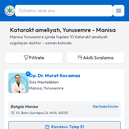
Doktor, klinik ara...
Katarakt ameliyatı, Yunusemre - Manisa
Manisa
Yunusemre
içinde toplam
10
Katarakt ameliyatı
uygulayan doktor - uzman bulundu
Filtrele
Akıllı Sıralama
Op. Dr. Murat Kocamaz
Göz Hastalıkları
Manisa
, Yunusemre
Batıgöz Manisa
Haritada Göster
75. Yıl, Bahri Sarıtepe Cd. 49/A, 45030
Randevu Talep Et