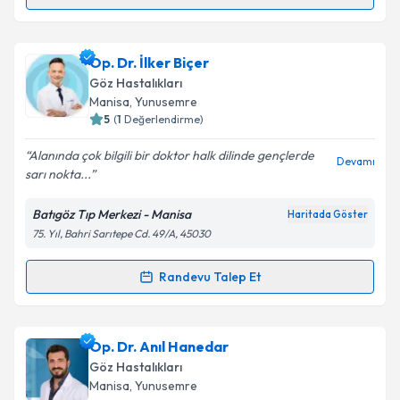
Randevu Takvimi Talebi
Op. Dr. Murat Kocamaz
için randevu takvimi talebi
Op. Dr. İlker Biçer
oluşturun. Size bu uzmandan randevu almanız için bir
Göz Hastalıkları
takvim hazırlandığında e-posta ile bilgilendireceğiz.
Manisa
, Yunusemre
5
(
1
Değerlendirme)
E-posta Adresiniz
Alanında çok bilgili bir doktor halk dilinde gençlerde
Devamı
sarı nokta...
Batıgöz Tıp Merkezi - Manisa
Haritada Göster
Kişisel verilerimin işlenmesine ilişkin
Aydınlatma
75. Yıl, Bahri Sarıtepe Cd. 49/A, 45030
Metni
'ni okudum ve kişisel verilerimin belirtilen
kapsamda işlenmesini kabul ediyorum.
Randevu Talep Et
Randevu Takvimi Talebi
Takvim Talebini Gönder
Op. Dr. İlker Biçer
için randevu takvimi talebi
Op. Dr. Anıl Hanedar
oluşturun. Size bu uzmandan randevu almanız için bir
Göz Hastalıkları
takvim hazırlandığında e-posta ile bilgilendireceğiz.
Manisa
, Yunusemre