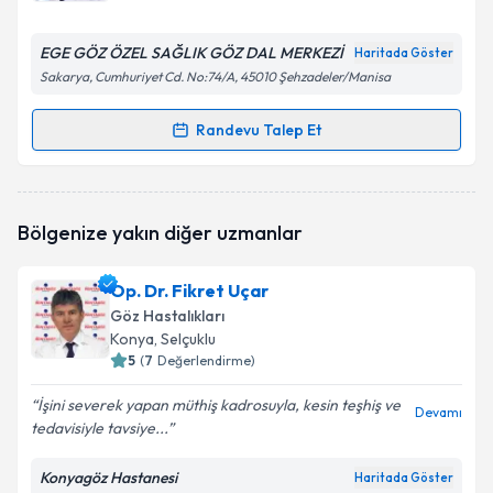
E-posta Adresiniz
EGE GÖZ ÖZEL SAĞLIK GÖZ DAL MERKEZİ
Haritada Göster
Sakarya, Cumhuriyet Cd. No:74/A, 45010 Şehzadeler/Manisa
Kişisel verilerimin işlenmesine ilişkin
Aydınlatma
Randevu Talep Et
Randevu Takvimi Talebi
Metni
'ni okudum ve kişisel verilerimin belirtilen
kapsamda işlenmesini kabul ediyorum.
Op. Dr. Anıl Hanedar
için randevu takvimi talebi
Bölgenize yakın diğer uzmanlar
oluşturun. Size bu uzmandan randevu almanız için bir
Takvim Talebini Gönder
takvim hazırlandığında e-posta ile bilgilendireceğiz.
Op. Dr. Fikret Uçar
E-posta Adresiniz
Göz Hastalıkları
Konya
, Selçuklu
5
(
7
Değerlendirme)
İşini severek yapan müthiş kadrosuyla, kesin teşhiş ve
Kişisel verilerimin işlenmesine ilişkin
Aydınlatma
Devamı
tedavisiyle tavsiye...
Metni
'ni okudum ve kişisel verilerimin belirtilen
kapsamda işlenmesini kabul ediyorum.
Konyagöz Hastanesi
Haritada Göster