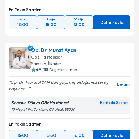
En Yakın Saatler
Yarın
8 Ağu
10 Ağu
Daha Fazla
13:00
15:00
13:00
Op. Dr. Murat Ayan
Göz Hastalıkları
Samsun
, İlkadım
4.9
(
35
Değerlendirme)
Op. Dr. Murat AYAN dan geçirmiş olduğumuz süreç
Devamı
boyunca...
Samsun Dünya Göz Hastanesi
Haritada Göster
19 Mayıs Mh., Dr. Kamil Cd. No:6, 55030
En Yakın Saatler
15:00
15:30
16:00
Daha Fazla