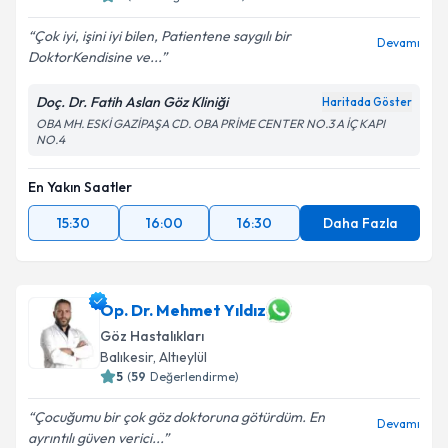
E-posta Adresiniz
Çok iyi, işini iyi bilen, Patientene saygılı bir
Devamı
DoktorKendisine ve...
Doç. Dr. Fatih Aslan Göz Kliniği
Kişisel verilerimin işlenmesine ilişkin
Aydınlatma
Haritada Göster
Metni
'ni okudum ve kişisel verilerimin belirtilen
OBA MH. ESKİ GAZİPAŞA CD. OBA PRİME CENTER NO.3 A İÇ KAPI
NO.4
kapsamda işlenmesini kabul ediyorum.
En Yakın Saatler
Takvim Talebini Gönder
15:30
16:00
16:30
Daha Fazla
Op. Dr. Mehmet Yıldız
Göz Hastalıkları
Balıkesir
, Altıeylül
5
(
59
Değerlendirme)
Çocuğumu bir çok göz doktoruna götürdüm. En
Devamı
ayrıntılı güven verici...