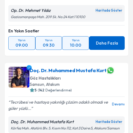
Op. Dr. Mehmet Yıldız
Haritada Göster
Gaziosmanpaşa Mah. 209 Sk. No:24 Kat:1 10100
En Yakın Saatler
Yarın
Yarın
Yarın
Daha Fazla
09:00
09:30
10:00
Doç. Dr. Muhammed Mustafa Kurt
Göz Hastalıkları
Samsun
, Atakum
5
(
142
Değerlendirme)
Tecrübesi ve hastaya yakınlığı çözüm odaklı olmadı ve
Devamı
güler yüzlü...
Doç. Dr. Muhammed Mustafa Kurt
Haritada Göster
Körfez Mah. Atatürk Blv. 5. Kısım No:112, Kat:3 Daire:5, Atakum/Samsun