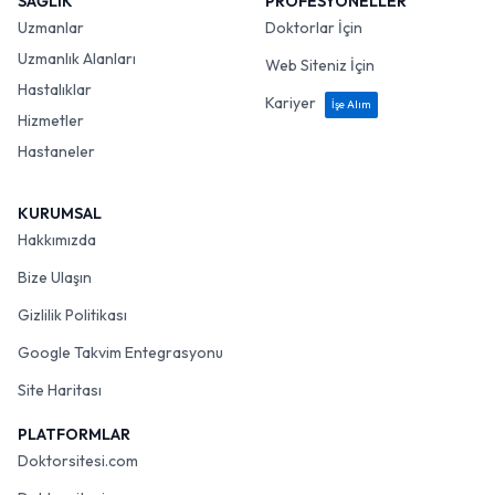
SAĞLIK
PROFESYONELLER
Uzmanlar
Doktorlar İçin
Uzmanlık Alanları
Web Siteniz İçin
Hastalıklar
Kariyer
İşe Alım
Hizmetler
Hastaneler
KURUMSAL
Hakkımızda
Bize Ulaşın
Gizlilik Politikası
Google Takvim Entegrasyonu
Site Haritası
PLATFORMLAR
Doktorsitesi.com