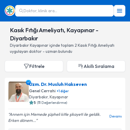
Doktor, klinik ara...
Kasık Fıtığı Ameliyatı, Kayapınar -
Diyarbakır
Diyarbakır
Kayapınar
içinde toplam
2
Kasık Fıtığı Ameliyatı
uygulayan doktor - uzman bulundu
Filtrele
Akıllı Sıralama
Uzm. Dr. Musluh Hakseven
Genel Cerrahi
+
1
diğer
Diyarbakır
, Kayapınar
5
(
11
Değerlendirme)
Annem için Memede şüpheli kitle şikayeti ile geldik.
Devamı
Erken dönem...