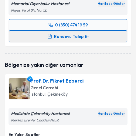
Memorial Diyarbakır Hastanesi
Haritada Göster
Peyas, Fırat Blv. No: 12,
0 (850) 474 19 59
Randevu Takvimi Talebi
Randevu Talep Et
Uzm. Dr. Musluh Hakseven
için randevu takvimi
talebi oluşturun. Size bu uzmandan randevu almanız
için bir takvim hazırlandığında e-posta ile
Bölgenize yakın diğer uzmanlar
bilgilendireceğiz.
E-posta Adresiniz
Prof. Dr. Fikret Ezberci
Genel Cerrahi
İstanbul
, Çekmeköy
Kişisel verilerimin işlenmesine ilişkin
Aydınlatma
Medistate Çekmeköy Hastanesi
Haritada Göster
Metni
'ni okudum ve kişisel verilerimin belirtilen
Merkez, Erenler Caddesi No:16
kapsamda işlenmesini kabul ediyorum.
En Yakın Saatler