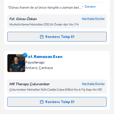
Devamı
Günsu hanım ile yıl önce tanıştık o zaman bel...
Fzt. Günsu Özkan
Haritada Göster
Mustafa Kemal Mahallesi 2132.Sk Önder Apt. No:7/4
Randevu Talep Et
Randevu Takvimi Talebi
Fzt. Günsu Özkan
için randevu takvimi talebi
Fzt. Ramazan Esen
oluşturun. Size bu uzmandan randevu almanız için bir
Fizyoterapi
takvim hazırlandığında e-posta ile bilgilendireceğiz.
Ankara
, Çankaya
E-posta Adresiniz
MR Therapy Çukurambar
Haritada Göster
Çukurambar Mahallesi 1424 Cadde Cubes B Blok No:6/1 İç Kapı No:130
Kişisel verilerimin işlenmesine ilişkin
Aydınlatma
Randevu Talep Et
Randevu Takvimi Talebi
Metni
'ni okudum ve kişisel verilerimin belirtilen
kapsamda işlenmesini kabul ediyorum.