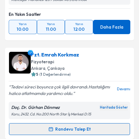
En Yakın Saatler
Yarın
Yarın
Yarın
Daha Fazla
10:00
11:00
12:00
Fzt. Emrah Korkmaz
Fizyoterapi
Ankara
, Çankaya
5
(
1
Değerlendirme)
Tedavi süreci boyunca çok ilgili davrandı.Hastalığımı
Devamı
hızlıca atlatmamda yardımcı oldu.
Doç. Dr. Gürhan Dönmez
Haritada Göster
Koru, 2432. Cd. No:200 North Star İş Merkezi D:15
Randevu Talep Et
Randevu Takvimi Talebi