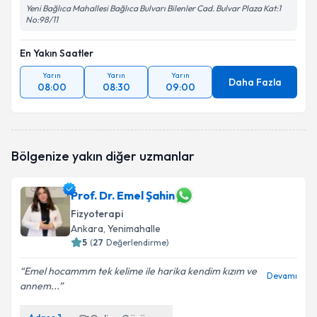
Yeni Bağlıca Mahallesi Bağlıca Bulvarı Bilenler Cad. Bulvar Plaza Kat:1
No:98/11
En Yakın Saatler
Yarın
Yarın
Yarın
Daha Fazla
08:00
08:30
09:00
Bölgenize yakın diğer uzmanlar
Prof. Dr. Emel Şahin
Fizyoterapi
Ankara
, Yenimahalle
5
(
27
Değerlendirme)
Emel hocammm tek kelime ile harika kendim kızım ve
Devamı
annem...