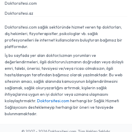
Doktorsitesi.com
Doktorsitesi.az
Doktorsitesi.com sağlık sektöründe hizmet veren tıp doktorları,
diş hekimleri, fizyoterapistler, psikologlar vb. sağlık
profesyonelleri ile internet kullanıcılarını buluşturan bağımsız bir
platformdur.
İş bu sayfada yer alan doktor/uzman yorumları ve
değerlendirmeleri, ilgili doktorun/uzmanın doğrudan veya dolaylı
emri, talebi, önerisi, tavsiyesi ve/veya ricası olmaksızın, ilgili
hasta/danışan tarafından bağımsız olarak yazılmaktadır. Bu web
sitesinin amacı, sağlık alanında kamuoyunun bilgilendirilmesini
sağlamak, sağlık okuryazarlığını artırmak, kişilerin sağlık
ihtiyaçlarına uygun en iyi doktor veya uzmana ulaşmasını
kolaylaştırmaktır.
Doktorsitesi.com
herhangi bir Sağlık Hizmeti
Sağlayıcısını desteklemeyip herhangi bir öneri ve tavsiyede
bulunmamaktadır.
© 2007 - 2026 Doktorsitesi.com. Tüm Hakları Saklıdır.