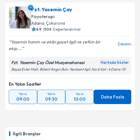
Fzt. Ramazan Esen
için randevu takvimi talebi
Fzt. Yasemin Çay
oluşturun. Size bu uzmandan randevu almanız için bir
Takvim Talebini Gönder
Fizyoterapi
takvim hazırlandığında e-posta ile bilgilendireceğiz.
Adana
, Çukurova
4.9
(
506
Değerlendirme)
E-posta Adresiniz
Yasemin hanım ve ekibi gayet ilgili ve yetkin bir
Devamı
ekip....
Fzt. Yasemin Çay Özel Muayenehanesi
Haritada Göster
Kişisel verilerimin işlenmesine ilişkin
Aydınlatma
Beyaz Evler Mah. Bülent Angın Bulv. Yenikent Apt. No:6 Kat : 4 Daire :10
Metni
'ni okudum ve kişisel verilerimin belirtilen
kapsamda işlenmesini kabul ediyorum.
En Yakın Saatler
Yarın
Yarın
Yarın
Takvim Talebini Gönder
Daha Fazla
09:00
09:30
10:00
İlgili Branşlar