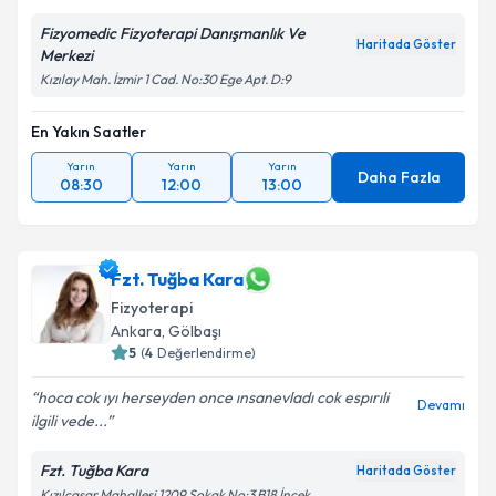
Fizyomedic Fizyoterapi Danışmanlık Ve
Haritada Göster
Merkezi
Kızılay Mah. İzmir 1 Cad. No:30 Ege Apt. D:9
En Yakın Saatler
Yarın
Yarın
Yarın
Daha Fazla
08:30
12:00
13:00
Fzt. Tuğba Kara
Fizyoterapi
Ankara
, Gölbaşı
5
(
4
Değerlendirme)
hoca cok ıyı herseyden once ınsanevladı cok espırıli
Devamı
ilgili vede...
Fzt. Tuğba Kara
Haritada Göster
Kızılcaşar Mahallesi 1209 Sokak No:3 B18 İncek