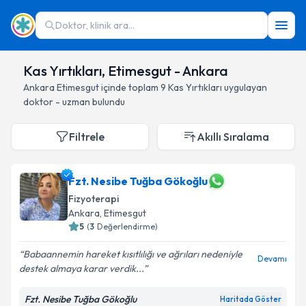
Doktor, klinik ara...
Kas Yırtıkları, Etimesgut - Ankara
Ankara
Etimesgut
içinde toplam
9
Kas Yırtıkları
uygulayan
doktor - uzman bulundu
Filtrele
Akıllı Sıralama
Fzt. Nesibe Tuğba Gökoğlu
Fizyoterapi
Ankara
, Etimesgut
5
(
3
Değerlendirme)
Babaannemin hareket kısıtlılığı ve ağrıları nedeniyle
Devamı
destek almaya karar verdik...
Fzt. Nesibe Tuğba Gökoğlu
Haritada Göster