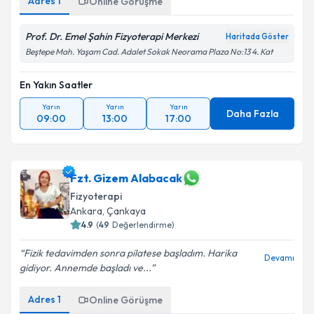
Adres
1
Online Görüşme
Prof. Dr. Emel Şahin Fizyoterapi Merkezi
Haritada Göster
Beştepe Mah. Yaşam Cad. Adalet Sokak Neorama Plaza No:13 4. Kat
En Yakın Saatler
Yarın
Yarın
Yarın
Daha Fazla
09:00
13:00
17:00
Fzt. Gizem Alabacak
Fizyoterapi
Ankara
, Çankaya
4.9
(
49
Değerlendirme)
Fizik tedavimden sonra pilatese başladım. Harika
Devamı
gidiyor. Annemde başladı ve...
Adres
1
Online Görüşme