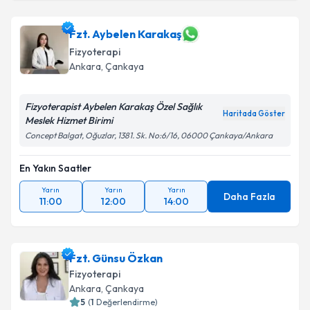
Fzt. Emrah Korkmaz
için randevu takvimi talebi
Fzt. Aybelen Karakaş
oluşturun. Size bu uzmandan randevu almanız için bir
Fizyoterapi
takvim hazırlandığında e-posta ile bilgilendireceğiz.
Ankara
, Çankaya
E-posta Adresiniz
Fizyoterapist Aybelen Karakaş Özel Sağlık
Haritada Göster
Meslek Hizmet Birimi
Concept Balgat, Oğuzlar, 1381. Sk. No:6/16, 06000 Çankaya/Ankara
Kişisel verilerimin işlenmesine ilişkin
Aydınlatma
En Yakın Saatler
Metni
'ni okudum ve kişisel verilerimin belirtilen
kapsamda işlenmesini kabul ediyorum.
Yarın
Yarın
Yarın
Daha Fazla
11:00
12:00
14:00
Takvim Talebini Gönder
Fzt. Günsu Özkan
Fizyoterapi
Ankara
, Çankaya
5
(
1
Değerlendirme)