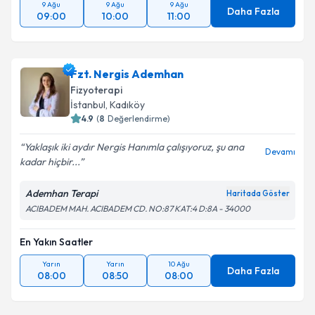
9 Ağu
9 Ağu
9 Ağu
Daha Fazla
09:00
10:00
11:00
Fzt. Nergis Ademhan
Fizyoterapi
İstanbul
, Kadıköy
4.9
(
8
Değerlendirme)
Yaklaşık iki aydır Nergis Hanımla çalışıyoruz, şu ana
Devamı
kadar hiçbir...
Ademhan Terapi
Haritada Göster
ACIBADEM MAH. ACIBADEM CD. NO:87 KAT:4 D:8A - 34000
En Yakın Saatler
Yarın
Yarın
10 Ağu
Daha Fazla
08:00
08:50
08:00