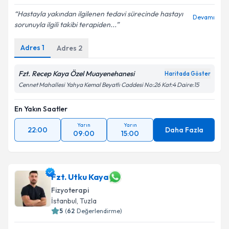
Hastayla yakından ilgilenen tedavi sürecinde hastayı
Devamı
sorunuyla ilgili takibi terapiden...
Adres
1
Adres
2
Fzt. Recep Kaya Özel Muayenehanesi
Haritada Göster
Cennet Mahallesi Yahya Kemal Beyatlı Caddesi No:26 Kat:4 Daire:15
En Yakın Saatler
Yarın
Yarın
22:00
Daha Fazla
09:00
15:00
Fzt. Utku Kaya
Fizyoterapi
İstanbul
, Tuzla
5
(
62
Değerlendirme)