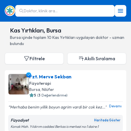
Doktor, klinik ara...
Kas Yırtıkları, Bursa
Bursa
içinde toplam
10
Kas Yırtıkları
uygulayan doktor - uzman
bulundu
Filtrele
Akıllı Sıralama
Fzt. Merve Sekban
Fizyoterapi
Bursa
, Nilüfer
5
(
3
Değerlendirme)
Devamı
Merhaba benim yillik boyun agrim vardi bir cok kez...
Fizyodiyet
Haritada Göster
Konak Mah. Yıldırım caddesi Berkas is merkezi no:1 daire:1