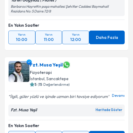
Yaren Gögyıldız ( Pilates )
Barbaros Hayrettin paşa mahallesi Şehitler Caddesi Baymahall
Rezidans No: 5 Daire:72/8
En Yakın Saatler
Yarın
Yarın
Yarın
Daha Fazla
10:00
11:00
12:00
Fzt. Musa Yeşil
Fizyoterapi
İstanbul
, Sancaktepe
5
(
15
Değerlendirme)
Devamı
İlgili, güler yüzlü ve işinde uzman biri tavsiye ediyorum
Fzt. Musa Yeşil
Haritada Göster
En Yakın Saatler