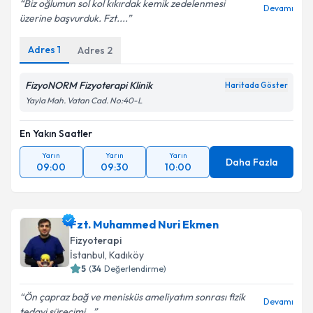
Biz oğlumun sol kol kıkırdak kemik zedelenmesi
Devamı
üzerine başvurduk. Fzt....
Adres
1
Adres
2
FizyoNORM Fizyoterapi Klinik
Haritada Göster
Yayla Mah. Vatan Cad. No:40-L
En Yakın Saatler
Yarın
Yarın
Yarın
Daha Fazla
09:00
09:30
10:00
Fzt. Muhammed Nuri Ekmen
Fizyoterapi
İstanbul
, Kadıköy
5
(
34
Değerlendirme)
Ön çapraz bağ ve menisküs ameliyatım sonrası fizik
Devamı
tedavi sürecimi...