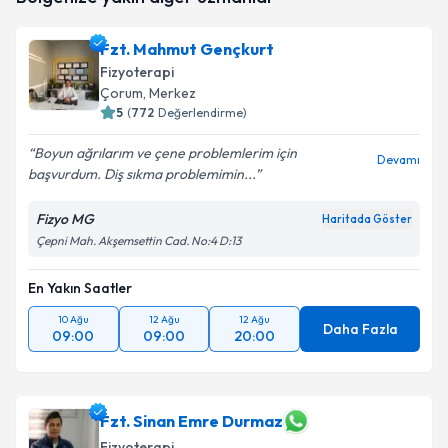
takvim hazırlandığında e-posta ile bilgilendireceğiz.
Fzt. Mahmut Gençkurt
E-posta Adresiniz
Fizyoterapi
Çorum
, Merkez
5
(
772
Değerlendirme)
Boyun ağrılarım ve çene problemlerim için
Kişisel verilerimin işlenmesine ilişkin
Aydınlatma
Devamı
başvurdum. Diş sıkma problemimin...
Metni
'ni okudum ve kişisel verilerimin belirtilen
kapsamda işlenmesini kabul ediyorum.
Fizyo MG
Haritada Göster
Çepni Mah. Akşemsettin Cad. No:4 D:13
Takvim Talebini Gönder
En Yakın Saatler
10 Ağu
12 Ağu
12 Ağu
Daha Fazla
09:00
09:00
20:00
Fzt. Sinan Emre Durmaz
Fizyoterapi