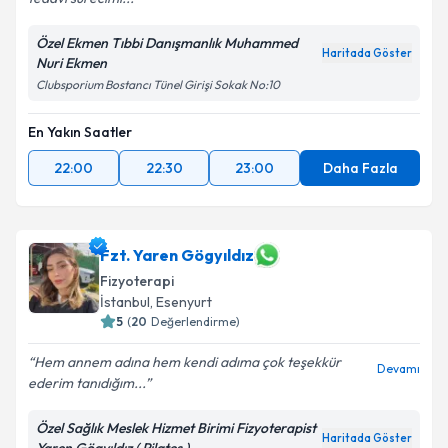
Özel Ekmen Tıbbi Danışmanlık Muhammed
Haritada Göster
Nuri Ekmen
Clubsporium Bostancı Tünel Girişi Sokak No:10
En Yakın Saatler
22:00
22:30
23:00
Daha Fazla
Fzt. Yaren Gögyıldız
Fizyoterapi
İstanbul
, Esenyurt
5
(
20
Değerlendirme)
Hem annem adına hem kendi adıma çok teşekkür
Devamı
ederim tanıdığım...
Özel Sağlık Meslek Hizmet Birimi Fizyoterapist
Haritada Göster