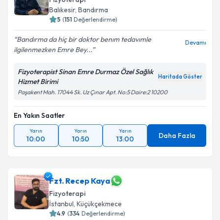
Balıkesir
, Bandırma
5
(
151
Değerlendirme)
Bandırma da hiç bir doktor benım tedavımle
Devamı
ilgilenmezken Emre Bey...
Fizyoterapist Sinan Emre Durmaz Özel Sağlık
Haritada Göster
Hizmet Birimi
Paşakent Mah. 17044 Sk. Uz Çınar Apt. No:5 Daire:2 10200
En Yakın Saatler
Yarın
Yarın
Yarın
Daha Fazla
10:00
10:50
13:00
Fzt. Recep Kaya
Fizyoterapi
İstanbul
, Küçükçekmece
4.9
(
334
Değerlendirme)