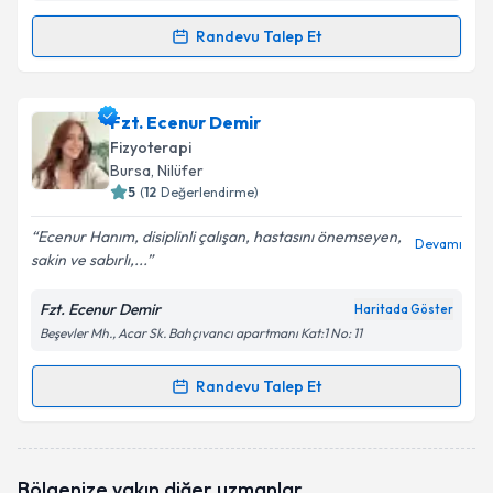
Randevu Talep Et
Randevu Takvimi Talebi
Fzt. Merve Sekban
için randevu takvimi talebi
Fzt. Ecenur Demir
oluşturun. Size bu uzmandan randevu almanız için bir
Fizyoterapi
takvim hazırlandığında e-posta ile bilgilendireceğiz.
Bursa
, Nilüfer
5
(
12
Değerlendirme)
E-posta Adresiniz
Ecenur Hanım, disiplinli çalışan, hastasını önemseyen,
Devamı
sakin ve sabırlı,...
Fzt. Ecenur Demir
Haritada Göster
Kişisel verilerimin işlenmesine ilişkin
Aydınlatma
Beşevler Mh., Acar Sk. Bahçıvancı apartmanı Kat:1 No: 11
Metni
'ni okudum ve kişisel verilerimin belirtilen
kapsamda işlenmesini kabul ediyorum.
Randevu Talep Et
Randevu Takvimi Talebi
Takvim Talebini Gönder
Fzt. Ecenur Demir
için randevu takvimi talebi
Bölgenize yakın diğer uzmanlar
oluşturun. Size bu uzmandan randevu almanız için bir